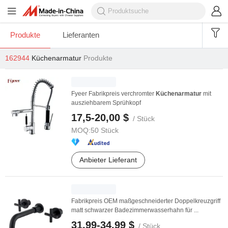
Produkte
Lieferanten
162944
Küchenarmatur
Produkte
Fyeer Fabrikpreis verchromter
Küchenarmatur
mit
ausziehbarem Sprühkopf
17,5-20,00 $
/ Stück
MOQ:
50 Stück
Anbieter Lieferant
Fabrikpreis OEM maßgeschneiderter Doppelkreuzgriff
matt schwarzer Badezimmerwasserhahn für ...
31,99-34,99 $
/ Stück