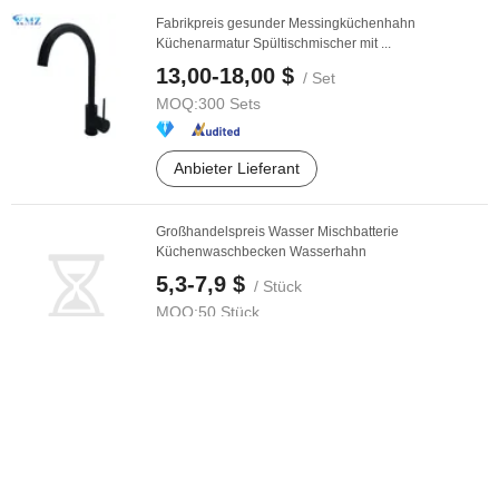
Fabrikpreis gesunder Messingküchenhahn
Küchenarmatur Spültischmischer mit ...
13,00-18,00 $
/ Set
MOQ:
300 Sets
Anbieter Lieferant
Großhandelspreis Wasser Mischbatterie
Küchenwaschbecken Wasserhahn
5,3-7,9 $
/ Stück
MOQ:
50 Stück
Anbieter Lieferant
Normaldruck China Hersteller Preise Einhand
Edelstahl Wasserhahn für Spüle Küche ...
9,00-12,00 $
/ Stück