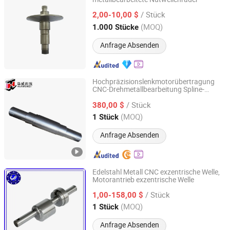
Henan Forging Emperor Industry Co.,Ltd.
/ Stück
2,00-10,00 $
Henan, China
Seit 2019
(MOQ)
1.000 Stücke
Anfrage Absenden
Hochpräzisionslenkmotorübertragung
CNC-Drehmetallbearbeitung Spline-
Shaanxi Huawei Technology Co., Ltd
flexibler Welle
/ Stück
380,00 $
Shaanxi, China
Seit 2025
(MOQ)
1 Stück
Anfrage Absenden
Edelstahl Metall CNC exzentrische Welle,
Motorantrieb exzentrische Welle
Shanxi Baite Fluid Machinery Co., Ltd.
/ Stück
1,00-158,00 $
Shanxi, China
Seit 2017
(MOQ)
1 Stück
Anfrage Absenden