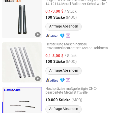
Feigeer Tech CNC-Bearbeitung von 144-
14-12114 Metall Bulldozer Schaltwelle für
Changzhou Feigeer Intelligent Technology Co., Ltd.
Komatsu
/ Stück
0,1-3,00 $
Jiangsu, China
Seit 2026
(MOQ)
100 Stücke
Anfrage Absenden
Herstellung Maschinenbau
Präzisionslinearantrieb Motor Hohlmetall
Changzhou Mydays Energy Technology Co., Ltd.
verchromte Welle Ersatzteile
/ Stück
0,1-3,00 $
Jiangsu, China
Seit 2025
(MOQ)
100 Stücke
Anfrage Absenden
Hochpräzise maßgefertigte CNC-
bearbeitete Metallstiftwelle
Huizhou Haobang Precision Technology Co., Ltd
(MOQ)
10.000 Stücke
Guangdong, China
Seit 2025
Anfrage Absenden