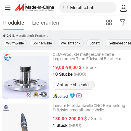
Produkte
Lieferanten
Metallschaft
Produkte
612,913
Wurmwelle
Spline-Welle
Wellenfabrik
Schaft
Getriebeachse
OEM-Produkte maßgeschneiderte
Legierungen Titan Edelstahl Bearbeitung
Bestpro (Ningbo) Precision Manufacturing Co., Ltd
Getriebeachsen Montage Aluminium
/ Stück
maßgeschneiderte Bearbeitung Metallteil
19,00-99,00 $
für Getriebeachse Motor Engine Pumpe
Zhejiang, China
Seit 2024
(MOQ)
10 Stücke
Anfrage Absenden
Lineare Edelstahlwelle CNC-Bearbeitung
Präzisionsmetall lange Welle
Luoyang Deyu Machinery& Technology Co., Ltd.
/ Stück
180,00-200,00 $
Henan, China
Seit 2025
(MOQ)
1 Stück