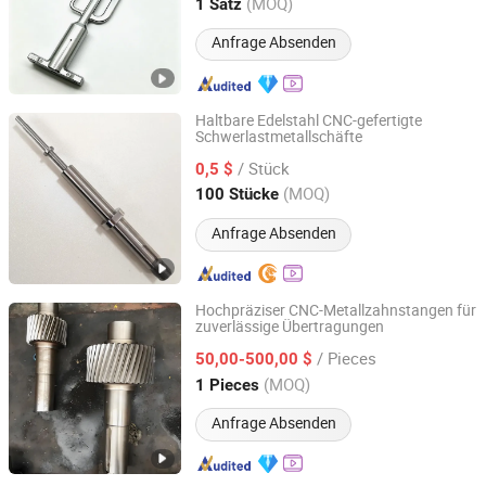
Guangdong, China
Seit 2026
(MOQ)
1 Satz
Anfrage Absenden
Haltbare Edelstahl CNC-gefertigte
Schwerlastmetallschäfte
Goldenmay Metal Products Ltd.
/ Stück
0,5 $
Guangdong, China
Seit 2024
(MOQ)
100 Stücke
Anfrage Absenden
Hochpräziser CNC-Metallzahnstangen für
zuverlässige Übertragungen
Hebei Lite Engineering Machinery Co., Ltd.
/ Pieces
50,00-500,00 $
Hebei, China
Seit 2024
(MOQ)
1 Pieces
Anfrage Absenden