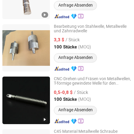
Anfrage Absenden
Bearbeitung von Stahlwelle, Metallwelle
und Zahnradwelle
Baoding Xinlongtongda Trade Co., Ltd.
/ Stück
3,3 $
Hebei, China
Seit 2010
(MOQ)
100 Stücke
Anfrage Absenden
CNC-Drehen und Fräsen von Metallwellen,
T-förmige gewindete Welle für den
Dongguan Houming Metal Co., Ltd.
Antriebsstrang
/ Stück
0,5-0,8 $
Guangdong, China
Seit 2025
(MOQ)
100 Stücke
Anfrage Absenden
C45 Material Metallwelle Schraube