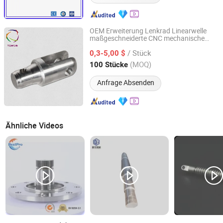
OEM Erweiterung Lenkrad Linearwelle
maßgeschneiderte CNC mechanische
Ningbo Tonsin Machinery Industry Inc.
Metall Kohlenstoff Edelstahl Fräsen
/ Stück
Drehen Spindelwelle
0,3-5,00 $
Zhejiang, China
Seit 2023
(MOQ)
100 Stücke
Anfrage Absenden
Ähnliche Videos