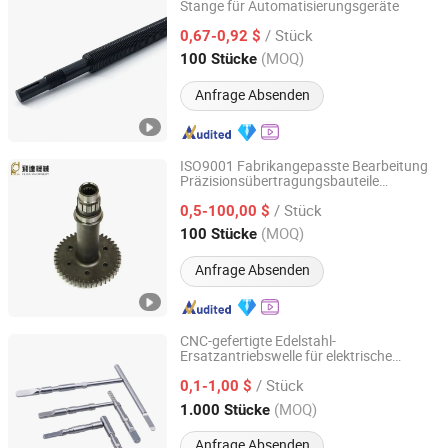
Stange für Automatisierungsgeräte
Dongguan Houming Metal Co., Ltd.
/ Stück
0,67-0,92 $
Guangdong, China
Seit 2025
(MOQ)
100 Stücke
Anfrage Absenden
ISO9001 Fabrikangepasste Bearbeitung
Präzisionsübertragungsbauteile
Jinjiang Feida Machinery Co., Ltd
Metallstahl Stirnradwelle
/ Stück
0,5-100,00 $
Fujian, China
Seit 2024
(MOQ)
100 Stücke
Anfrage Absenden
CNC-gefertigte Edelstahl-
Ersatzantriebswelle für elektrische
Guangdong Taiyuanfeng Metal Products Co., Ltd.
Zahnbürsten, Metallverbindungsstange
/ Stück
für schallbetriebene
0,1-1,00 $
Rotationszahnbürsten
Guangdong, China
Seit 2024
(MOQ)
1.000 Stücke
Anfrage Absenden