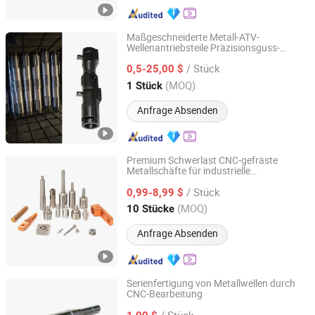
Maßgeschneiderte Metall-ATV-
Wellenantriebsteile Präzisionsguss-
Shanghai Matech Machinery Manufacture Corporation
Stahlwelle
Ltd.
/ Stück
0,5-25,00 $
(MOQ)
1 Stück
Shanghai, China
Seit 2016
Anfrage Absenden
Premium Schwerlast CNC-gefräste
Metallschäfte für industrielle
Xiamen Gx Precision Machinery Co., Ltd
Anwendungen
/ Stück
0,99-8,99 $
Fujian, China
Seit 2022
(MOQ)
10 Stücke
Anfrage Absenden
Serienfertigung von Metallwellen durch
CNC-Bearbeitung
ByTune Electronics Co., Ltd.
/ Stück