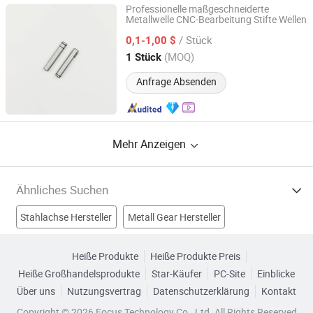
Professionelle maßgeschneiderte
Metallwelle CNC-Bearbeitung Stifte Wellen
Suzhou Dongwu Needle Bearing Co., Ltd.
/ Stück
0,1-1,00 $
Jiangsu, China
Seit 2007
(MOQ)
1 Stück
Anfrage Absenden
Mehr Anzeigen
Ähnliches Suchen
Stahlachse Hersteller
Metall Gear Hersteller
Antriebswelle Hersteller
Ausgleichswelle Hersteller
Heiße Produkte
Heiße Produkte Preis
Heiße Großhandelsprodukte
Star-Käufer
PC-Site
Einblicke
Lenksäule Fabriken
Achswelle Fabriken
Über uns
Nutzungsvertrag
Datenschutzerklärung
Kontakt
Metallgeschmiedete Welle Fabriken
Copyright © 2026 Focus Technology Co., Ltd. All Rights Reserved