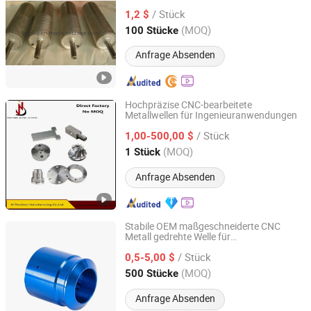
/ Stück
1,2 $
Hebei, China
Seit 2015
(MOQ)
100 Stücke
Anfrage Absenden
Hochpräzise CNC-bearbeitete
Metallwellen für Ingenieuranwendungen
Dongguan Jiechen Precision Hardware Manufacturing
Co., Ltd.
/ Stück
1,00-500,00 $
(MOQ)
1 Stück
Guangdong, China
Seit 2021
Anfrage Absenden
Stabile OEM maßgeschneiderte CNC
Metall gedrehte Welle für
Xiamen Fulilai Industry and Trade Co., Ltd.
Badezimmerarmaturen
/ Stück
0,5-5,00 $
Fujian, China
Seit 2026
(MOQ)
500 Stücke
Anfrage Absenden