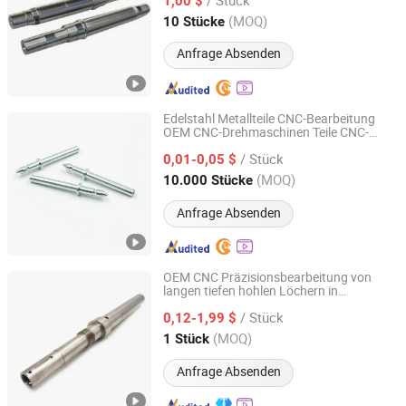
1,00 $
Guangdong, China
Seit 2016
(MOQ)
10 Stücke
Anfrage Absenden
Edelstahl Metallteile CNC-Bearbeitung
OEM CNC-Drehmaschinen Teile CNC-
Yuhuang Electronics Dongguan Co., Ltd.
Bearbeitung Welle
/ Stück
0,01-0,05 $
Guangdong, China
Seit 2020
(MOQ)
10.000 Stücke
Anfrage Absenden
OEM CNC Präzisionsbearbeitung von
langen tiefen hohlen Löchern in
Shenzhen QY Precision Co., Ltd.
Metallwellen großer Größe
/ Stück
0,12-1,99 $
Guangdong, China
Seit 2021
(MOQ)
1 Stück
Anfrage Absenden