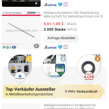
Maßgeschneiderte CNC-Bearbeitung
Mikroschaft für Metallmaschinen mit ISO-
Ningbo Micro Precision Machining Manufacturing Co.,
Zertifizierung
Ltd.
/ Stück
0,01-1,00 $
(MOQ)
2.000 Stücke
Zhejiang, China
Seit 2012
Anfrage Absenden
Top-Verkäufer Aussteller
9.999+ Verkaufskraft
in Metallbearbeitungsmaschine
Maßgeschneiderte Fabrikpreise für
metallbearbeitete Nutwellenräder