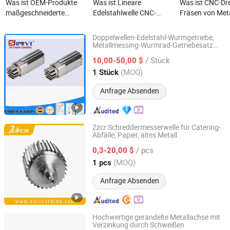
Was ist OEM-Produkte
Was ist Lineare
Was ist CNC-Dr
maßgeschneiderte
Edelstahlwelle CNC-
Fräsen von Meta
Legierungen Titan
Bearbeitung
T-förmige gewi
Edelstahl Bearbeitung
Präzisionsmetall lange
Welle für den
Doppelwellen-Edelstahl-Wurmgetriebe,
Getriebeachsen Montage
Welle
Antriebsstrang
Metallmessing-Wurmrad-Getriebesatz
Dongguan Sinyi Precision Metal Co., Ltd.
und Antriebswelle
Aluminium
/ Stück
10,00-50,00 $
maßgeschneiderte
Guangdong, China
Seit 2018
(MOQ)
1 Stück
Bearbeitung Metallteil für
Getriebeachse Motor
Anfrage Absenden
Engine Pumpe
Zzcr Schreddermesserwelle für Catering-
Abfälle, Papier, altes Metall
Zhuzhou Chuangrui Cemented Carbide Co., Ltd
/ pcs
0,3-20,00 $
Hunan, China
Seit 2024
(MOQ)
1 pcs
Anfrage Absenden
Hochwertige gerändelte Metallachse mit
Verzinkung durch Schweißen
Baoding Jiangdashengye Trade Co., Ltd.