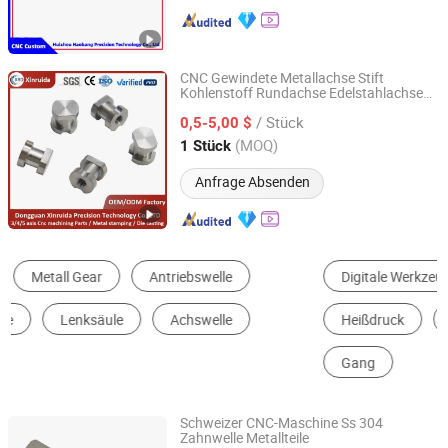
CNC Gewindete Metallachse Stift
Kohlenstoff Rundachse Edelstahlachse
Dongguan Xinruida Precision Technology Co., Ltd
für elektronische Komponenten
/ Stück
0,5-5,00 $
Guangdong, China
Seit 2024
(MOQ)
1 Stück
Anfrage Absenden
Digitale Werkzeugmaschine
Metallbearbeitungsmaschine
Heißdruck
Machining-Service
Metallschaft
Gang
Schweizer CNC-Maschine Ss 304
Zahnwelle Metallteile
Ningbo Hanyee Metal Product Co., Ltd.