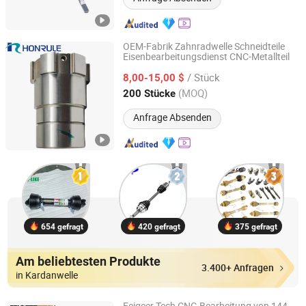
OEM-Fabrik Zahnradwelle Schneidteile
Eisenbearbeitungsdienst CNC-Metallteil
Wenling Huirong Machinery Co., Ltd.
/ Stück
8,00-15,00 $
Zhejiang, China
Seit 2024
(MOQ)
200 Stücke
Anfrage Absenden
654 gefragt
420 gefragt
375 gefragt
Am beliebtesten Produkte
3.400+ Anfragen
in Kardanwelle