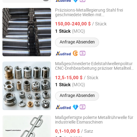
Präzisions-Metalllegierung Stahl frei
geschmiedete Wellen mit
Anshan Metal Co., Ltd.
kundenspezifischen Spezifikationen
/ Stück
150,00-240,00 $
Liaoning, China
Seit 2023
(MOQ)
1 Stück
Anfrage Absenden
Maßgeschneiderte Edelstahlwellenpolitur
CNC-Drehbearbeitung präziser Metallteile
Jiangmen Haode Precision Manufacturing Co., Ltd.
Metallwelle
/ Stück
12,5-15,00 $
Guangdong, China
Seit 2025
(MOQ)
1 Stück
Anfrage Absenden
Maßgefertigte polierte Metallrührwelle für
industrielle Eismaschinen
Foshan Lonye Technology Co., Ltd.
/ Satz
0,1-10,00 $