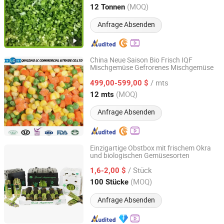
Shandong, China
Seit 2020
(MOQ)
12 Tonnen
Anfrage Absenden
China Neue Saison Bio Frisch IQF
Mischgemüse Gefrorenes Mischgemüse
Qingdao LC Commercial & Trade Co., Ltd.
/ mts
499,00-599,00 $
Shandong, China
Seit 2019
(MOQ)
12 mts
Anfrage Absenden
Einzigartige Obstbox mit frischem Okra
und biologischen Gemüsesorten
Qingdao Junrui Environmental Protection Materials Co.,
Ltd.
/ Stück
1,6-2,00 $
(MOQ)
100 Stücke
Shandong, China
Seit 2025
Anfrage Absenden