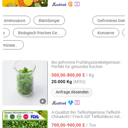
Gefrorenes Gemüse
Knoblauch
Ingwer
Konserve
Obst und Kürbis
Karrote und Rübe
Bio gefrorene Frühlingszwiebelgemüse -
Perfekt für gesundes Kochen
Fujian Yong'an Gexin Food Co., Ltd.
/ Kg
500,00-800,00 $
Fujian, China
Seit 2026
(MOQ)
20.000 Kg
Anfrage Absenden
A-Qualität Bio Tiefkühlgemüse Tiefkühl-
Chinakohl / Frisch IQF Tiefkühlkost mit
Qingdao TPJ Foodstuff Co., Ltd.
höchster Qualität
/ Ton
700,00-900,00 $