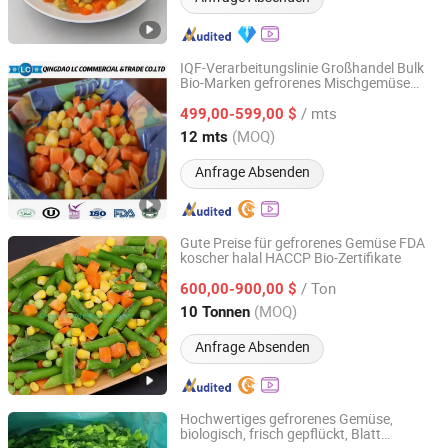
IQF-Verarbeitungslinie Großhandel Bulk
Bio-Marken gefrorenes Mischgemüse
Qingdao LC Commercial & Trade Co., Ltd.
verschiedener Arten
/ mts
499,00-599,00 $
Shandong, China
Seit 2019
(MOQ)
12 mts
Anfrage Absenden
Gute Preise für gefrorenes Gemüse FDA
koscher halal HACCP Bio-Zertifikate
Qingdao TPJ Foodstuff Co., Ltd.
/ Ton
600,00-900,00 $
Shandong, China
Seit 2020
(MOQ)
10 Tonnen
Anfrage Absenden
Hochwertiges gefrorenes Gemüse,
biologisch, frisch gepflückt, Blatt
Hanfang Kangcheng (Shandong) Health Technology Co.,