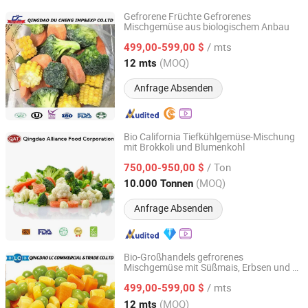
Gefrorene Früchte Gefrorenes
Mischgemüse aus biologischem Anbau
Qingdao LC Commercial & Trade Co., Ltd.
/ mts
499,00-599,00 $
Shandong, China
Seit 2019
(MOQ)
12 mts
Anfrage Absenden
Bio California Tiefkühlgemüse-Mischung
mit Brokkoli und Blumenkohl
QINGDAO ALLIANCE FOOD CORP.
/ Ton
750,00-950,00 $
Shandong, China
Seit 2016
(MOQ)
10.000 Tonnen
Anfrage Absenden
Bio-Großhandels gefrorenes
Mischgemüse mit Süßmais, Erbsen und /
Qingdao LC Commercial & Trade Co., Ltd.
gefrorenem Süßmais
/ mts
499,00-599,00 $
Shandong, China
Seit 2019
(MOQ)
12 mts