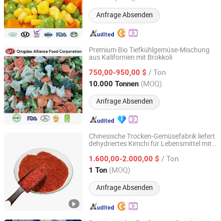
Anfrage Absenden
Premium Bio Tiefkühlgemüse-Mischung
aus Kalifornien mit Brokkoli
QINGDAO ALLIANCE FOOD CORP.
/ Ton
750,00-950,00 $
Shandong, China
Seit 2016
(MOQ)
10.000 Tonnen
Anfrage Absenden
Chinesische Trocken-Gemüsefabrik liefert
dehydriertes Kimchi für Lebensmittel mit
Heze City Mudan District Shengxinyuan Food Co., Ltd.
kostenlosen Proben
/ Ton
1.600,00-2.000,00 $
Shandong, China
Seit 2025
(MOQ)
1 Ton
Anfrage Absenden