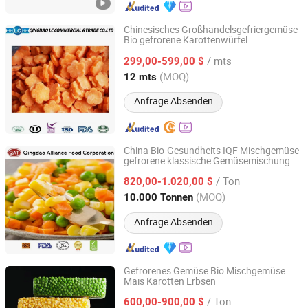
Chinesisches Großhandelsgefriergemüse
Bio gefrorene Karottenwürfel
Qingdao LC Commercial & Trade Co., Ltd.
/ mts
299,00-599,00 $
Shandong, China
Seit 2019
(MOQ)
12 mts
Anfrage Absenden
China Bio-Gesundheits IQF Mischgemüse
gefrorene klassische Gemüsemischung
QINGDAO ALLIANCE FOOD CORP.
mit Karotten, grünen Erbsen und gelbem
/ Ton
Mais zu Großhandelspreisen
820,00-1.020,00 $
Shandong, China
Seit 2016
(MOQ)
10.000 Tonnen
Anfrage Absenden
Gefrorenes Gemüse Bio Mischgemüse
Mais Karotten Erbsen
Qingdao TPJ Foodstuff Co., Ltd.
/ Ton
600,00-900,00 $