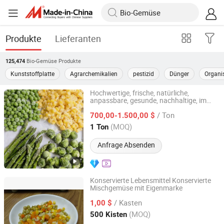
Produkte
Lieferanten
Bio-Gemüse
Produkte
125,474
Kunststoffplatte
Agrarchemikalien
pestizid
Dünger
Organi
Hochwertige, frische, natürliche,
anpassbare, gesunde, nachhaltige, im
Hanfang Kangcheng (Shandong) Health Technology Co.,
Gewächshaus angebaute, biologische
Ltd.
/ Ton
Mischgemüse
700,00-1.500,00 $
(MOQ)
1 Ton
Shandong, China
Seit 2026
Anfrage Absenden
Konservierte Lebensmittel Konservierte
Mischgemüse mit Eigenmarke
Zhangzhou Greencan Food Co., Ltd.
/ Kasten
1,00 $
Fujian, China
Seit 2017
(MOQ)
500 Kisten