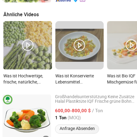
Ähnliche Videos
Was ist Hochwertige,
Was ist Konservierte
Was ist Bio IQF
frische, natürliche,
Lebensmittel
Mischgemüse f
anpassbare, gesunde,
Konservierte
gesunde
nachhaltige, im
Mischgemüse mit
Mahlzeitenzube
Großhandelsunterstützung Keine Zusätze
Gewächshaus
Eigenmarke
Halal Plastiktüte IQF Frische grüne Bohne
Shandong Jiafeng Import and Export Co., Ltd.
Mais Gefrorenes Bio-Mischgemüse
angebaute, biologische
/ Ton
600,00-800,00 $
Mischgemüse
Shandong, China
Seit 2024
(MOQ)
1 Ton
Anfrage Absenden