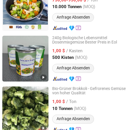
Shandong, China
Seit 2016
(MOQ)
10.000 Tonnen
Anfrage Absenden
240g Biologische Lebensmittel
Dosenmixgemüse Bester Preis in Eol
Zhangzhou Greencan Food Co., Ltd.
/ Kasten
1,00 $
Fujian, China
Seit 2017
(MOQ)
500 Kisten
Anfrage Absenden
Bio-Grüner Brokkoli - Gefrorenes Gemüse
von hoher Qualität
Jinan Gogo International Trade Co., Ltd.
/ Ton
1,00 $
Shandong, China
Seit 2009
(MOQ)
10 Tonnen
Anfrage Absenden