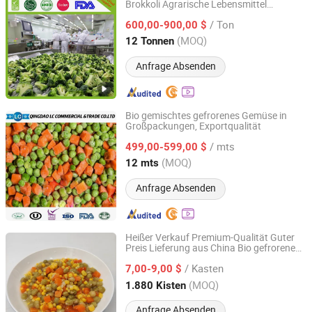
Brokkoli Agrarische Lebensmittel
Qingdao TPJ Foodstuff Co., Ltd.
Heißverkauf Bio IQF frisches Gemüse
/ Ton
600,00-900,00 $
Shandong, China
Seit 2020
(MOQ)
12 Tonnen
Anfrage Absenden
Bio gemischtes gefrorenes Gemüse in
Großpackungen, Exportqualität
Qingdao LC Commercial & Trade Co., Ltd.
/ mts
499,00-599,00 $
Shandong, China
Seit 2019
(MOQ)
12 mts
Anfrage Absenden
Heißer Verkauf Premium-Qualität Guter
Preis Lieferung aus China Bio gefrorenes
Xiamen Oasis Food Co., Ltd.
Mischgemüse
/ Kasten
7,00-9,00 $
Fujian, China
Seit 2024
(MOQ)
1.880 Kisten
Anfrage Absenden