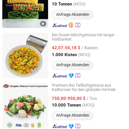
Shandong, China
Seit 2020
(MOQ)
10 Tonnen
Anfrage Absenden
Bio-Dosen-Mischgemüse mit langer
Haltbarkeit
Shandong Yuchuan International Trade Co., Ltd.
/ Kasten
42,07-56,18 $
Shandong, China
Seit 2022
(MOQ)
1.000 Kisten
Anfrage Absenden
Premium Bio Tiefkühlgemüse aus
Kalifornien für den globalen Vertrieb
QINGDAO ALLIANCE FOOD CORP.
/ Ton
750,00-950,00 $
Shandong, China
Seit 2016
(MOQ)
10.000 Tonnen
Anfrage Absenden