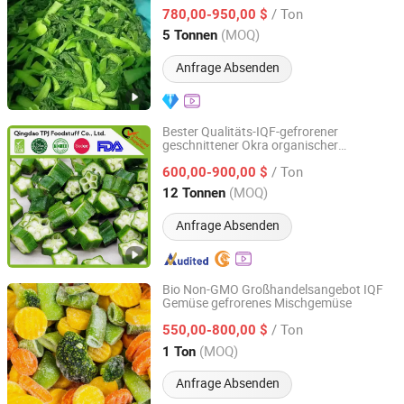
geschnitten
Ltd.
/ Ton
780,00-950,00 $
(MOQ)
5 Tonnen
Shandong, China
Seit 2026
Anfrage Absenden
Bester Qualitäts-IQF-gefrorener
geschnittener Okra organischer
Qingdao TPJ Foodstuff Co., Ltd.
Gemüsehersteller
/ Ton
600,00-900,00 $
Shandong, China
Seit 2020
(MOQ)
12 Tonnen
Anfrage Absenden
Bio Non-GMO Großhandelsangebot IQF
Gemüse gefrorenes Mischgemüse
Heze City Mudan District Shengxinyuan Food Co., Ltd.
/ Ton
550,00-800,00 $
Shandong, China
Seit 2025
(MOQ)
1 Ton
Anfrage Absenden