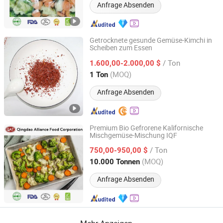
Anfrage Absenden
Getrocknete gesunde Gemüse-Kimchi in
Scheiben zum Essen
Heze City Mudan District Shengxinyuan Food Co., Ltd.
/ Ton
1.600,00-2.000,00 $
Shandong, China
Seit 2025
(MOQ)
1 Ton
Anfrage Absenden
Premium Bio Gefrorene Kalifornische
Mischgemüse-Mischung IQF
QINGDAO ALLIANCE FOOD CORP.
/ Ton
750,00-950,00 $
Shandong, China
Seit 2016
(MOQ)
10.000 Tonnen
Anfrage Absenden