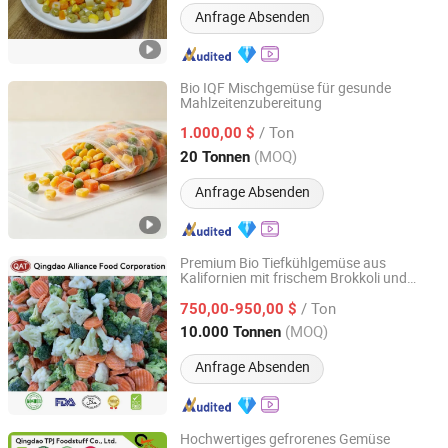
Anfrage Absenden
Bio IQF Mischgemüse für gesunde
Mahlzeitenzubereitung
Fujian Yong'an Gexin Food Co., Ltd.
/ Ton
1.000,00 $
Fujian, China
Seit 2026
(MOQ)
20 Tonnen
Anfrage Absenden
Premium Bio Tiefkühlgemüse aus
Kalifornien mit frischem Brokkoli und
QINGDAO ALLIANCE FOOD CORP.
süßen Karotten
/ Ton
750,00-950,00 $
Shandong, China
Seit 2016
(MOQ)
10.000 Tonnen
Anfrage Absenden
Hochwertiges gefrorenes Gemüse