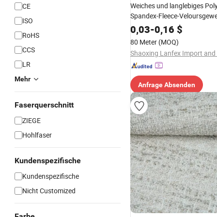
Weiches und langlebiges Poly
CE
Spandex-Fleece-Veloursgew
ISO
0,03
-
0,16
$
RoHS
80 Meter
(MOQ)
CCS
LR
Mehr
Anfrage Absenden
Faserquerschnitt
ZIEGE
Hohlfaser
Kundenspezifische
Kundenspezifische
Nicht Customized
Farbe