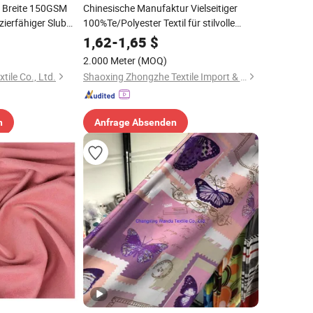
m Breite 150GSM
Chinesische Manufaktur Vielseitiger
zierfähiger Slub
100%Te/Polyester Textil für stilvolle
Blusen Vorhänge
Bekleidungsherstellung
1,62
-
1,65
$
2.000 Meter
(MOQ)
ile Co., Ltd.
Shaoxing Zhongzhe Textile Import & Export Co., Ltd.
n
Anfrage Absenden