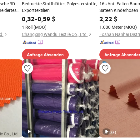
äsche 3D
Bedruckte Stoffblätter, Polyesterstoffe,
16s Anti-Falten Baum
eidertes
Exporttextilien
Sateen Kinderhosen T
e-Set
0,32
-
0,59
$
2,22
$
 Bettlaken
1 Roll
(MOQ)
1.000 Meter
(MOQ)
d.
Changxing Wandu Textile Co., Ltd.
Anfrage Absenden
Anfrage Absende