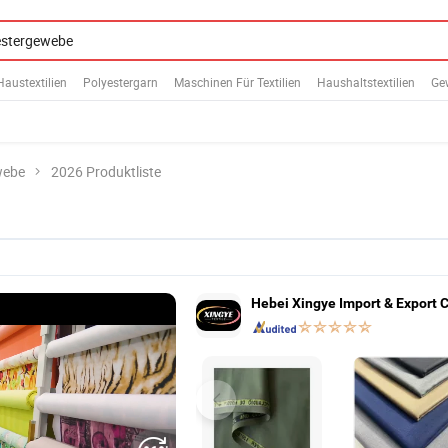
Haustextilien
Polyestergarn
Maschinen Für Textilien
Haushaltstextilien
Gew
webe
2026 Produktliste
Hebei Xingye Import & Export Co