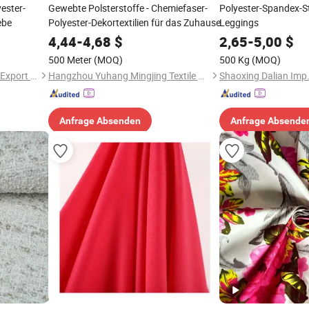
ester-
Gewebte Polsterstoffe - Chemiefaser-
Polyester-Spandex-St
ebe
Polyester-Dekortextilien für das Zuhause
Leggings
4,44
-
4,68
$
2,65
-
5,00
$
500 Meter
(MOQ)
500 Kg
(MOQ)
Shaoxing Lanfex Import and Export Co., Ltd.
Hangzhou Yuhang Mingjing Textile Co., Ltd
Shaoxing Dalian Imp. 
Anfrage Absenden
Anfrage Absende