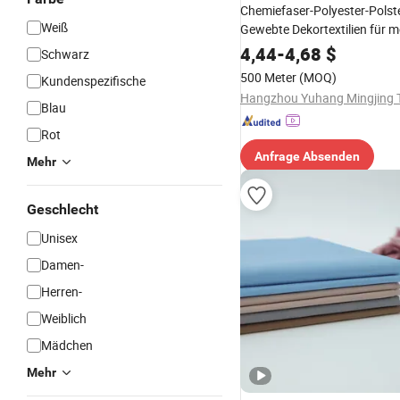
Chemiefaser-Polyester-Polste
Weiß
Gewebte Dekortextilien für 
Möbel
4,44
-
4,68
$
Schwarz
500 Meter
(MOQ)
Kundenspezifische
Blau
Rot
Anfrage Absenden
Mehr
Geschlecht
Unisex
Damen-
Herren-
Weiblich
Mädchen
Mehr