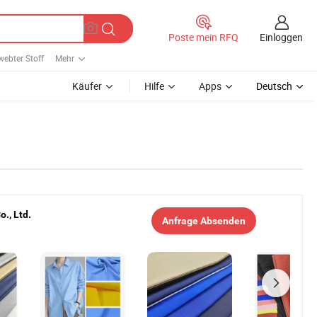
Einloggen
Poste mein RFQ
ebter Stoff
Mehr
Käufer
Hilfe
Apps
Deutsch
., Ltd.
Anfrage Absenden