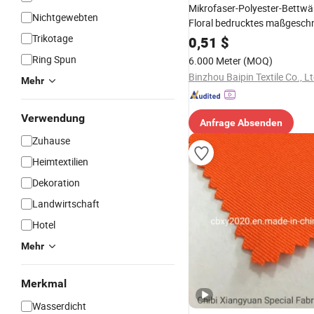
Mikrofaser-Polyester-Bettw
Nichtgewebten
Floral bedrucktes maßgeschn
Größen- und Farb-Bettwäsch
Trikotage
0,51
$
Qualitäts-Haushaltstextilien
Ring Spun
6.000 Meter
(MOQ)
Binzhou Baipin Textile Co., Lt
Mehr
Verwendung
Anfrage Absenden
Zuhause
Heimtextilien
Dekoration
Landwirtschaft
Hotel
Mehr
Merkmal
Wasserdicht