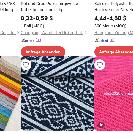
le 57/58
Rot und Grau Polyestergewebe,
Schicker Polyester S
leidung
farbecht und langlebig
Hochwertiger Gewebte
0,32
-
0,59
$
4,44
-
4,68
$
1 Roll
(MOQ)
500 Meter
(MOQ)
Co., Ltd.
Changxing Wandu Textile Co., Ltd.
Anfrage Absenden
Anfrage Absende