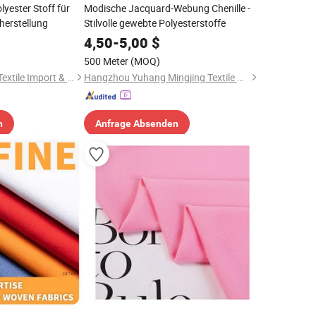
yester Stoff für
Modische Jacquard-Webung Chenille -
herstellung
Stilvolle gewebte Polyesterstoffe
4,50
-
5,00
$
500 Meter
(MOQ)
Shaoxing Zhongzhe Textile Import & Export Co., Ltd.
Hangzhou Yuhang Mingjing Textile Co., Ltd
n
Anfrage Absenden