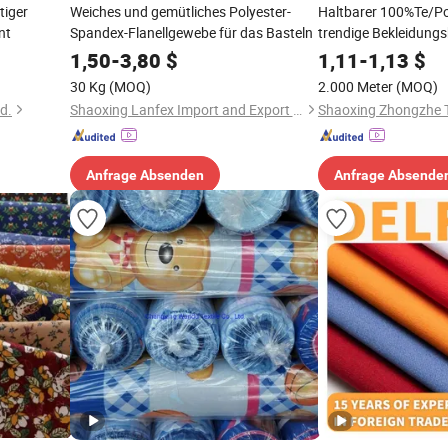
tiger
Weiches und gemütliches Polyester-
Haltbarer 100%Te/Pol
nt
Spandex-Flanellgewebe für das Basteln
trendige Bekleidungs
1,50
-
3,80
$
1,11
-
1,13
$
30 Kg
(MOQ)
2.000 Meter
(MOQ)
d.
Shaoxing Lanfex Import and Export Co., Ltd.
Anfrage Absenden
Anfrage Absende