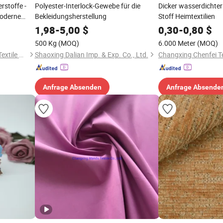
rstoffe -
Polyester-Interlock-Gewebe für die
Dicker wasserdichter
moderne
Bekleidungsherstellung
Stoff Heimtextilien
1,98
-
5,00
$
0,30
-
0,80
$
500 Kg
(MOQ)
6.000 Meter
(MOQ)
Hangzhou Yuhang Mingjing Textile Co., Ltd
Shaoxing Dalian Imp. & Exp. Co., Ltd.
Changxing Chenfei Tex
Anfrage Absenden
Anfrage Absende