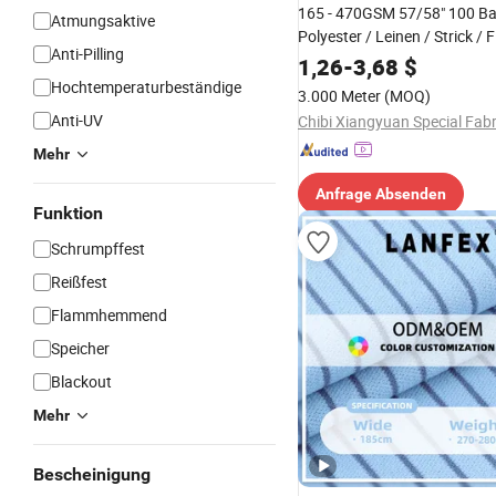
165 - 470GSM 57/58" 100 B
Atmungsaktive
Polyester / Leinen / Strick / F
Anti-Pilling
Satin Textilien verwendet in
1,26
-
3,68
$
Arbeitskleidung / Bekleidung 
Hochtemperaturbeständige
3.000 Meter
(MOQ)
Kleidungsstück / Jacke / Vo
Anti-UV
Sofa
Mehr
Anfrage Absenden
Funktion
Schrumpffest
Reißfest
Flammhemmend
Speicher
Blackout
Mehr
Bescheinigung