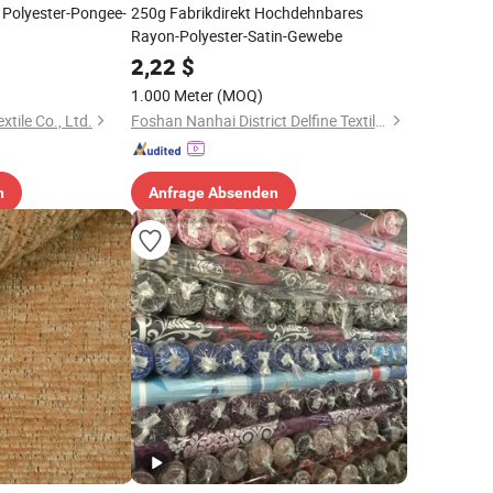
 Polyester-Pongee-
250g Fabrikdirekt Hochdehnbares
Rayon-Polyester-Satin-Gewebe
2,22
$
1.000 Meter
(MOQ)
tile Co., Ltd.
Foshan Nanhai District Delfine Textile Co., Ltd
n
Anfrage Absenden