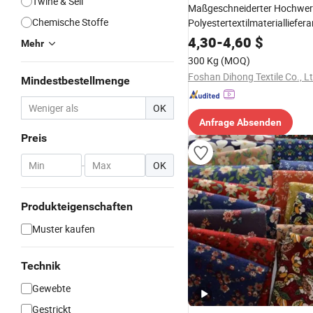
Twine & Seil
Maßgeschneiderter Hochwer
Chemische Stoffe
Polyestertextilmaterialliefera
4,30
-
4,60
$
Mehr
300 Kg
(MOQ)
Foshan Dihong Textile Co., Lt
Mindestbestellmenge
OK
Anfrage Absenden
Preis
-
OK
Produkteigenschaften
Muster kaufen
Technik
Gewebte
Gestrickt