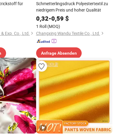
rickstoff für
Schmetterlingsdruck Polyestertextil zu
niedrigem Preis und hoher Qualität
0,32
-
0,59
$
1 Roll
(MOQ)
& Exp. Co., Ltd.
Changxing Wandu Textile Co., Ltd.
n
Anfrage Absenden