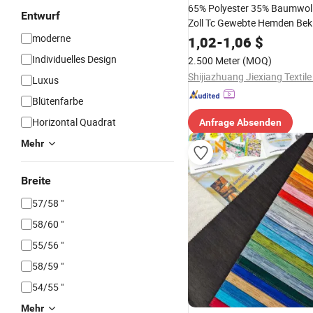
65% Polyester 35% Baumwol
Entwurf
Zoll Tc Gewebte Hemden Bek
Heimtextilien
moderne
1,02
-
1,06
$
Individuelles Design
2.500 Meter
(MOQ)
Shijiazhuang Jiexiang Textile 
Luxus
Blütenfarbe
Horizontal Quadrat
Anfrage Absenden
Mehr
Breite
57/58 "
58/60 "
55/56 "
58/59 "
54/55 "
Mehr