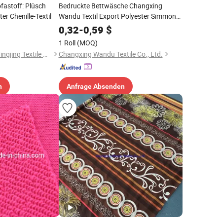
ofastoff: Plüsch
Bedruckte Bettwäsche Changxing
r Chenille-Textil
Wandu Textil Export Polyester Simmons
Bezug
0,32
-
0,59
$
1 Roll
(MOQ)
Hangzhou Yuhang Mingjing Textile Co., Ltd
Changxing Wandu Textile Co., Ltd.
n
Anfrage Absenden