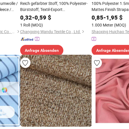
aumwolle /
Reich gefärbter Stoff, 100% Polyester-
100% Polyester 1.5
leece /
Bürststoff, Textil-Export
Mattes Finish Strapa
Großhandelsverkauf
Gewebter Stoff für 
0,32
-
0,59
$
0,85
-
1,95
$
/
Sofort verfügbar
1 Roll
(MOQ)
1.000 Meter
(MOQ)
rhang /
Chibi Xiangyuan Special Fabric Co., Ltd.
Changxing Wandu Textile Co., Ltd.
Shaoxing Huichao Text
Anfrage Absenden
Anfrage Absende