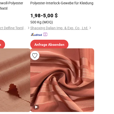
woll-Polyester
Polyester-Interlock-Gewebe für Kleidung
extil
1,98
-
5,00
$
500 Kg
(MOQ)
Foshan Nanhai District Delfine Textile Co., Ltd
Shaoxing Dalian Imp. & Exp. Co., Ltd.
n
Anfrage Absenden