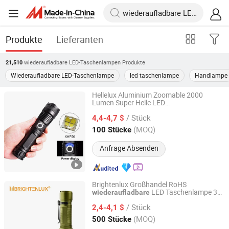
Produkte
Lieferanten
wiederaufladbare LED-Taschenlampen
Produkte
21,510
Wiederaufladbare LED-Taschenlampe
led taschenlampe
Handlampe
Hellelux Aluminium Zoomable 2000
Lumen Super Helle LED
Ningbo Brightenlux Electric Appliance Co., Ltd
Taschenlampe Licht
Wiederaufladbare
/ Stück
4,4-4,7 $
Zhejiang, China
Seit 2022
(MOQ)
100 Stücke
Anfrage Absenden
Brightenlux Großhandel RoHS
LED Taschenlampe 3
wiederaufladbare
Ningbo Brightenlux Electric Appliance Co., Ltd
Xte LED 2000 Lumen Taschenlampe
/ Stück
2,4-4,1 $
Zhejiang, China
Seit 2022
(MOQ)
500 Stücke