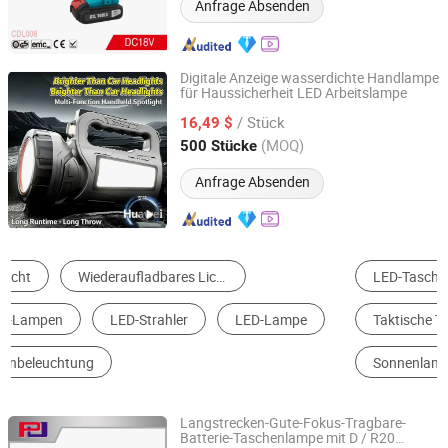
Anfrage Absenden
Digitale Anzeige wasserdichte Handlampe
für Haussicherheit LED Arbeitslampe
Wuhan Youlaixin Electronic Technology Co., Ltd.
/ Stück
16,49 $
Hubei, China
Seit 2026
(MOQ)
500 Stücke
Anfrage Absenden
LED-Taschenlampe
LED-Scheinwerfer
Taktische Taschenlampe
LED Arbeits Licht
Sonnenlamp
Mini-Taschenlampe
Langstrecken-Gute-Fokus-Tragbare-
Batterie-Taschenlampe mit D / R20
Chongqing Goldenpal Technology Co., Ltd.