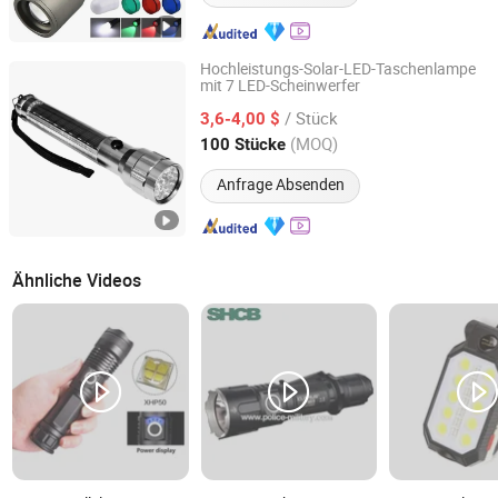
Hochleistungs-Solar-LED-Taschenlampe
mit 7 LED-Scheinwerfer
Flagsun (Suzhou) New Energy Co., Ltd.
/ Stück
3,6-4,00 $
Jiangsu, China
Seit 2015
(MOQ)
100 Stücke
Anfrage Absenden
Ähnliche Videos