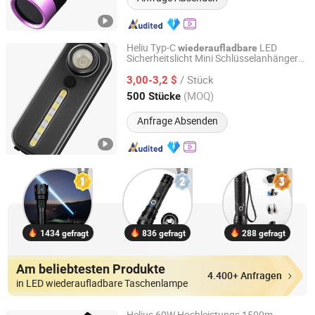
Heliu Typ-C
LED
wiederaufladbare
Sicherheitslicht Mini Schlüsselanhänger
Shenzhen Tuliang Technology Co., Ltd.
Fahrrad Rücklicht Taschenlampe
/ Stück
3,00-3,2 $
Guangdong, China
Seit 2023
(MOQ)
500 Stücke
Anfrage Absenden
1434 gefragt
836 gefragt
288 gefragt
Am beliebtesten Produkte
4.400+ Anfragen
in LED wiederaufladbare Taschenlampe