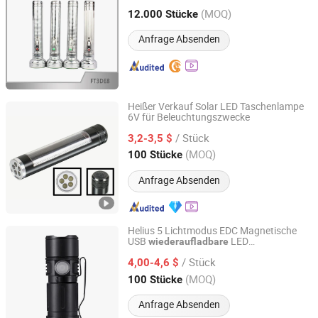
Batterie
(MOQ)
12.000 Stücke
Chongqing, China
Seit 2021
Anfrage Absenden
Heißer Verkauf Solar LED Taschenlampe
6V für Beleuchtungszwecke
Flagsun (Suzhou) New Energy Co., Ltd.
/ Stück
3,2-3,5 $
Jiangsu, China
Seit 2015
(MOQ)
100 Stücke
Anfrage Absenden
Helius 5 Lichtmodus EDC Magnetische
USB
LED
wiederaufladbare
Shenzhen Tuliang Technology Co., Ltd.
Taschenlampe Fackel
/ Stück
4,00-4,6 $
Guangdong, China
Seit 2023
(MOQ)
100 Stücke
Anfrage Absenden