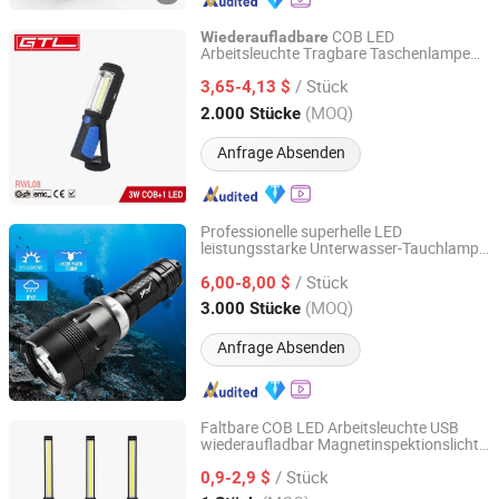
COB LED
Wiederaufladbare
Arbeitsleuchte Tragbare Taschenlampe
CHINA GTL TOOLS LIMITED
mit Magnet und Haken
/ Stück
3,65-4,13 $
Zhejiang, China
Seit 2019
(MOQ)
2.000 Stücke
Anfrage Absenden
Professionelle superhelle LED
leistungsstarke Unterwasser-Tauchlampe
Ningbo Weixin Houseware Co., Ltd.
Tauchlampe
wiederaufladbare
/ Stück
Unterwasser
6,00-8,00 $
Zhejiang, China
Seit 2019
(MOQ)
3.000 Stücke
Anfrage Absenden
Faltbare COB LED Arbeitsleuchte USB
wiederaufladbar Magnetinspektionslicht
Anhui Lanyou Lighting Technology Co., Ltd.
Mechaniker Taschenlampe mit
/ Stück
klappbarem Haken Reparaturlicht
0,9-2,9 $