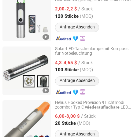
Shenzhen Tuliang Technology Co., Ltd.
teleskopisch Zoom Camping LED Licht
/ Stück
Taschenlampe
2,00-2,2 $
Guangdong, China
Seit 2023
(MOQ)
120 Stücke
Anfrage Absenden
Solar-LED-Taschenlampe mit Kompass
für Notbeleuchtung
Flagsun (Suzhou) New Energy Co., Ltd.
/ Stück
4,3-4,65 $
Jiangsu, China
Seit 2015
(MOQ)
100 Stücke
Anfrage Absenden
Helius Hooked Provision 9 Lichtmodi
zoombar Typ-C
LED
wiederaufladbare
Shenzhen Tuliang Technology Co., Ltd.
Taschenlampe Fackel
/ Stück
6,00-8,00 $
Guangdong, China
Seit 2023
(MOQ)
20 Stücke
Anfrage Absenden