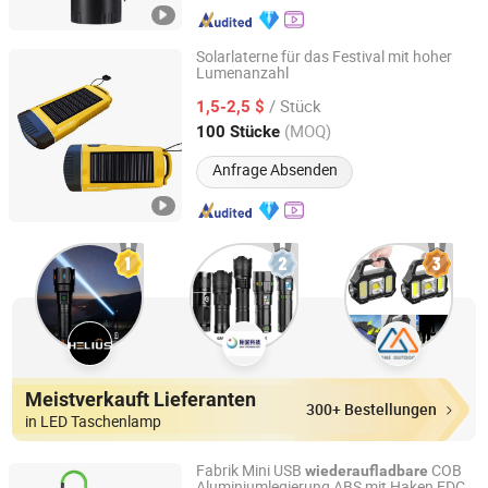
Solarlaterne für das Festival mit hoher
Lumenanzahl
Flagsun (Suzhou) New Energy Co., Ltd.
/ Stück
1,5-2,5 $
Jiangsu, China
Seit 2015
(MOQ)
100 Stücke
Anfrage Absenden
Meistverkauft Lieferanten
300+ Bestellungen
in LED Taschenlamp
Fabrik Mini USB
COB
wiederaufladbare
Aluminiumlegierung ABS mit Haken EDC