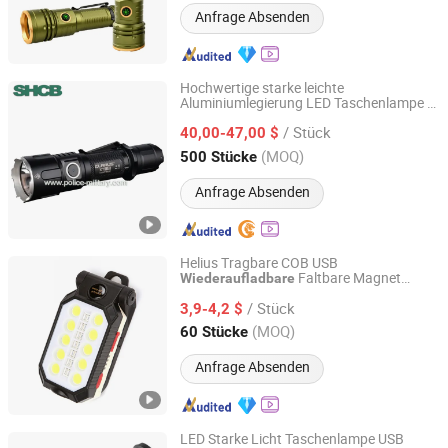
Anfrage Absenden
Hochwertige starke leichte
Aluminiumlegierung LED Taschenlampe &
Shanghai China Best Source Industrial Development Co.,
Taschenlampe
wiederaufladbare
Ltd.
/ Stück
40,00-47,00 $
(MOQ)
500 Stücke
Shanghai, China
Seit 2008
Anfrage Absenden
Helius Tragbare COB USB
Faltbare Magnet
Wiederaufladbare
Shenzhen Tuliang Technology Co., Ltd.
Reparatur LED Arbeitslicht Taschenlampe
/ Stück
3,9-4,2 $
Guangdong, China
Seit 2023
(MOQ)
60 Stücke
Anfrage Absenden
LED Starke Licht Taschenlampe USB