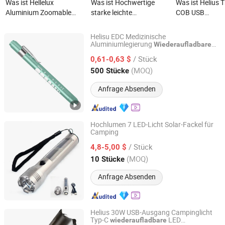
Was ist Hellelux
Was ist Hochwertige
Was ist Helius 
Aluminium Zoomable
starke leichte
COB USB
2000 Lumen Super Helle
Aluminiumlegierung LED
Wiederaufladba
LED Wiederaufladbare
Taschenlampe &
Faltbare Magne
Helisu EDC Medizinische
Taschenlampe Licht
wiederaufladbare
Reparatur LED
Aluminiumlegierung
Wiederaufladbare
Shenzhen Tuliang Technology Co., Ltd.
Gelbe Weiße LED Lichtstift Taschenlampe
Taschenlampe
Arbeitslicht
/ Stück
0,61-0,63 $
Taschenlampe
Guangdong, China
Seit 2023
(MOQ)
500 Stücke
Anfrage Absenden
Hochlumen 7 LED-Licht Solar-Fackel für
Camping
Flagsun (Suzhou) New Energy Co., Ltd.
/ Stück
4,8-5,00 $
Jiangsu, China
Seit 2015
(MOQ)
10 Stücke
Anfrage Absenden
Helius 30W USB-Ausgang Campinglicht
Typ-C
LED
wiederaufladbare
Shenzhen Tuliang Technology Co., Ltd.