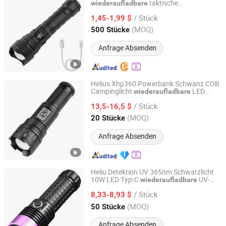
taktische
wiederaufladbare
Jinjiang Baojia Supply Chain Management Co., Ltd.
Taschenlampe Hochleistungslampe
/ Stück
1000m Helle Laterne für Outdoor-
1,45-1,99 $
Camping
Fujian, China
Seit 2020
(MOQ)
500 Stücke
Anfrage Absenden
Helius Xhp360 Powerbank Schwanz COB
Campinglicht
LED
wiederaufladbare
Shenzhen Tuliang Technology Co., Ltd.
Taschenlampe Fackel
/ Stück
13,5-16,5 $
Guangdong, China
Seit 2023
(MOQ)
20 Stücke
Anfrage Absenden
Heliu Detektion UV 365nm Schwarzlicht
10W LED Typ-C
UV-
wiederaufladbare
Shenzhen Tuliang Technology Co., Ltd.
Taschenlampe
/ Stück
8,33-8,93 $
Guangdong, China
Seit 2023
(MOQ)
50 Stücke
Anfrage Absenden