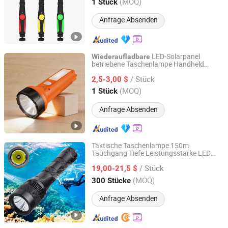
Anhui, China
Seit 2023
(MOQ)
1 Stück
Anfrage Absenden
LED-Solarpanel
Wiederaufladbare
betriebene Taschenlampe Handheld
Qingdao Sunshine New Energy Co., Ltd.
Notlicht
/ Stück
2,5-3,00 $
Shandong, China
Seit 2014
(MOQ)
1 Stück
Anfrage Absenden
Taktische Taschenlampe 150m
Tauchgang Tiefe Leistungsstarke LED
Better Swell Co., Ltd.
Tauchlampe L2 Licht USB
/ Stück
wiederaufladbar wasserdicht Ipx8
19,00-21,5 $
Tauchlampe Tauchlampen
Guangdong, China
Seit 2021
(MOQ)
300 Stücke
Anfrage Absenden