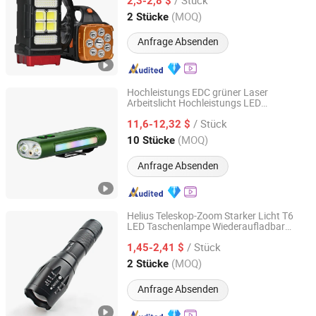
LED Taschenlampe
2,3-2,8 $
Guangdong, China
Seit 2023
(MOQ)
2 Stücke
Anfrage Absenden
Hochleistungs EDC grüner Laser
Arbeitslicht Hochleistungs LED
Shenzhen Tuliang Technology Co., Ltd.
Taschenlampe Magnet Linterna
/ Stück
Laterne LED
11,6-12,32 $
wiederaufladbare
Taschenlampe
Guangdong, China
Seit 2023
(MOQ)
10 Stücke
Anfrage Absenden
Helius Teleskop-Zoom Starker Licht T6
LED Taschenlampe Wiederaufladbar
Shenzhen Tuliang Technology Co., Ltd.
Hochleistungs Mini Taschenlampe
/ Stück
1,45-2,41 $
Guangdong, China
Seit 2023
(MOQ)
2 Stücke
Anfrage Absenden