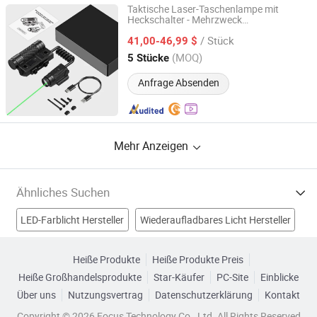
Taktische Laser-Taschenlampe mit
Heckschalter - Mehrzweck
Dongguan Yijing Optoelectronic Technology Co., Ltd.
s LED-Licht, Picatinny-
wiederaufladbare
/ Stück
Schienenmontage für Outdoor-, taktische
41,00-46,99 $
und Notfallnutzung
Guangdong, China
Seit 2025
(MOQ)
5 Stücke
Anfrage Absenden
Mehr Anzeigen
Ähnliches Suchen
LED-Farblicht Hersteller
Wiederaufladbares Licht Hersteller
Solar-LED-Lampen Hersteller
LED-Strahler Hersteller
Heiße Produkte
Heiße Produkte Preis
Heiße Großhandelsprodukte
Star-Käufer
PC-Site
Einblicke
LED-Lampe Fabriken
led-straßenbeleuchtung Fabriken
Über uns
Nutzungsvertrag
Datenschutzerklärung
Kontakt
LED-Paneellicht Fabriken
LED-Deckenleuchte Fabriken
Copyright © 2026 Focus Technology Co., Ltd. All Rights Reserved