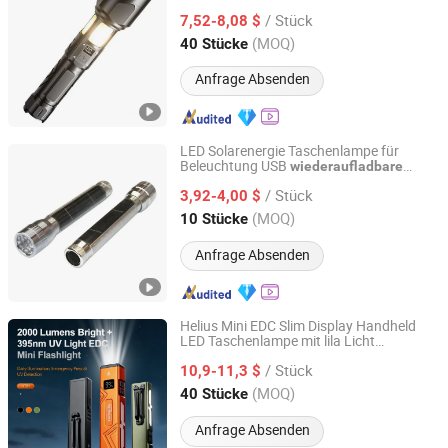
Taschenlampe Fackel
/ Stück
7,52-8,08 $
Guangdong, China
Seit 2023
(MOQ)
40 Stücke
Anfrage Absenden
LED Solarenergie Taschenlampe für
Beleuchtung USB
wiederaufladbare
Flagsun (Suzhou) New Energy Co., Ltd.
Taschenlampe
/ Stück
3,92-4,00 $
Jiangsu, China
Seit 2015
(MOQ)
10 Stücke
Anfrage Absenden
Helius Mini EDC Slim Display Handheld
LED Taschenlampe mit lila Licht
Shenzhen Tuliang Technology Co., Ltd.
magnetische Notbeleuchtung
/ Stück
EDC Taschenlampe
10,9-11,3 $
wiederaufladbare
Guangdong, China
Seit 2023
(MOQ)
40 Stücke
Anfrage Absenden