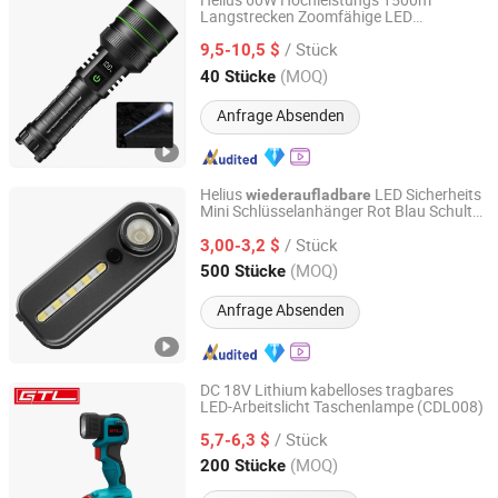
Helius 60W Hochleistungs 1500m
Langstrecken Zoomfähige LED
Shenzhen Tuliang Technology Co., Ltd.
Wasserdichte Taktische Taschenlampe
/ Stück
USB
Taschenlampe
9,5-10,5 $
Wiederaufladbare
Guangdong, China
Seit 2023
(MOQ)
40 Stücke
Anfrage Absenden
Helius
LED Sicherheits
wiederaufladbare
Mini Schlüsselanhänger Rot Blau Schulter
Shenzhen Tuliang Technology Co., Ltd.
Warnlicht Taschenlampe
/ Stück
3,00-3,2 $
Guangdong, China
Seit 2023
(MOQ)
500 Stücke
Anfrage Absenden
DC 18V Lithium kabelloses tragbares
LED-Arbeitslicht Taschenlampe (CDL008)
CHINA GTL TOOLS LIMITED
/ Stück
5,7-6,3 $
Zhejiang, China
Seit 2019
(MOQ)
200 Stücke