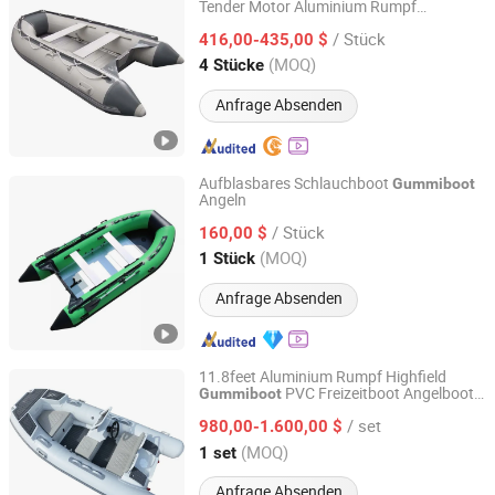
Tender Motor Aluminium Rumpf
Qingdao Ilife Industries Co., Ltd.
Geschwindigkeit Rettung Sport Gummi
/ Stück
Rudern Angeln Rafting Floß Kajak Yacht
416,00-435,00 $
Boot Boden Preis zum Verkauf
Shandong, China
Seit 2019
(MOQ)
4 Stücke
Anfrage Absenden
Aufblasbares Schlauchboot
Gummiboot
Angeln
Weihai Blue Bay Outdoor Product Co., Ltd.
/ Stück
160,00 $
Shandong, China
Seit 2020
(MOQ)
1 Stück
Anfrage Absenden
11.8feet Aluminium Rumpf Highfield
PVC Freizeitboot Angelboot
Gummiboot
Qingdao Haimai Boat Co., Ltd.
Selbstentleerend RIB Boot Mittelkonsole
/ set
Aufblasbares Luxus-Yacht
980,00-1.600,00 $
Shandong, China
Seit 2020
(MOQ)
1 set
Anfrage Absenden