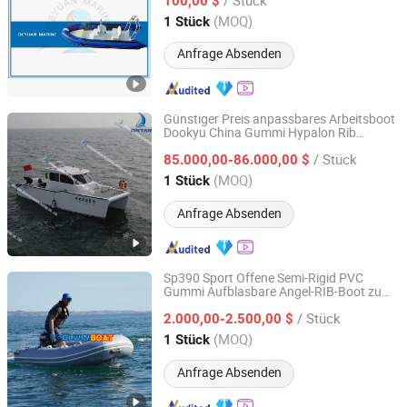
100,00 $
Guangdong, China
Seit 2013
(MOQ)
1 Stück
Anfrage Absenden
Günstiger Preis anpassbares Arbeitsboot
Dookyu China Gummi Hypalon Rib
Qingdao Dookyu Crown Marine Co., Ltd.
aufblasbares Boot Ds9
/ Stück
85.000,00-86.000,00 $
Shandong, China
Seit 2024
(MOQ)
1 Stück
Anfrage Absenden
Sp390 Sport Offene Semi-Rigid PVC
Gummi Aufblasbare Angel-RIB-Boot zum
Qingdao Yoolwin Machinery Co., Ltd.
Verkauf
/ Stück
2.000,00-2.500,00 $
Shandong, China
Seit 2024
(MOQ)
1 Stück
Anfrage Absenden