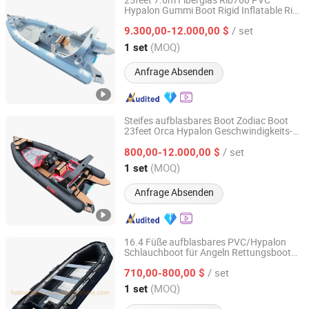
25feet 7.6m Fiberglas Rib760 PVC
Hypalon Gummi Boot Rigid Inflatable Rib
Qingdao Haimai Boat Co., Ltd.
Boot mit Außenbordmotor Schwerlast Jet
/ set
Ski Boot Luxus Yacht Schnellboot
9.300,00-12.000,00 $
Shandong, China
Seit 2020
(MOQ)
1 set
Anfrage Absenden
Steifes aufblasbares Boot Zodiac Boot
23feet Orca Hypalon Geschwindigkeits-
Qingdao Haimai Boat Co., Ltd.
RIB-Boot Tief-V-Rumpf Passagierschiff
/ set
Verstärktes PVC-Gummi-Boot Patrouillen-
800,00-12.000,00 $
Aluminium-Aufblasbares Boot
Shandong, China
Seit 2020
(MOQ)
1 set
Anfrage Absenden
16.4 Füße aufblasbares PVC/Hypalon
Schlauchboot für Angeln Rettungsboot
Qingdao Haimai Boat Co., Ltd.
Katamaranboot
Gummiboot
/ set
Passagierboot aufblasbares Arbeitsboot
710,00-800,00 $
Mini-Jetboot
Shandong, China
Seit 2020
(MOQ)
1 set