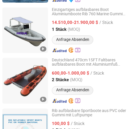
Einzigartiges aufblasbares Boot
Aluminiumboote Rib 760 Marine Gummi
Qingdao Hedia Boat Co., Ltd.
Tief V PVC/Hypalon aufblasbare Boote
/ Stück
Einzigartiges aufblasbares Boot zu
14.510,00-21.900,00 $
verkaufen
Shandong, China
Seit 2020
(MOQ)
1 Stück
Anfrage Absenden
Deutschland 470cm 15FT Faltbares
aufblasbares Boot mit Aluminiumfuß
Shandong Rebo Boat Co.,Ltd
Rettungsgummi-Boot
/ Stück
600,00-1.000,00 $
Shandong, China
Seit 2026
(MOQ)
2 Stücke
Anfrage Absenden
Rib aufblasbare Sportboote aus PVC oder
Gummi mit Luftpumpe
DEYUAN MARINE CO., LTD.
/ Stück
100,00 $