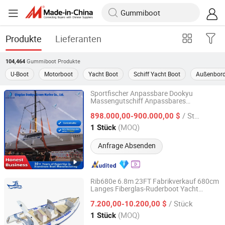
Produkte
Lieferanten
Gummiboot
Produkte
104,464
U-Boot
Motorboot
Yacht Boot
Schiff Yacht Boot
Außenbor
Sportfischer Anpassbare Dookyu
Massengutschiff Anpassbares
Qingdao Dookyu Crown Marine Co., Ltd.
Gummiboot
/ Stück
898.000,00-900.000,00 $
Shandong, China
Seit 2024
(MOQ)
1 Stück
Anfrage Absenden
Rib680e 6.8m 23FT Fabrikverkauf 680cm
Langes Fiberglas-Ruderboot Yacht
Qingdao Jiangrui Boat Co., Ltd.
Hypalon aufblasbares
zu
Gummiboot
/ Stück
verkaufen
7.200,00-10.200,00 $
Shandong, China
Seit 2025
(MOQ)
1 Stück