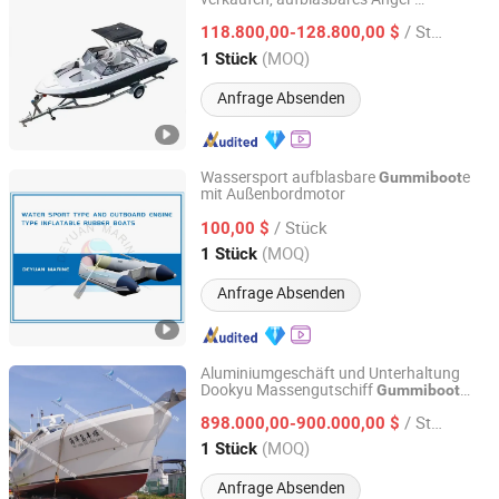
Qingdao Holland Precision Machinery Equipment
Pontonboot, Jet-Segelboot,
,
Gummiboot
Manufacturing Co., Ltd.
/ Stück
hochwertiges Boot
118.800,00-128.800,00 $
(MOQ)
1 Stück
Shandong, China
Seit 2024
Anfrage Absenden
Wassersport aufblasbare
e
Gummiboot
mit Außenbordmotor
DEYUAN MARINE CO., LTD.
/ Stück
100,00 $
Guangdong, China
Seit 2013
(MOQ)
1 Stück
Anfrage Absenden
Aluminiumgeschäft und Unterhaltung
Dookyu Massengutschiff
Gummiboot
Qingdao Dookyu Crown Marine Co., Ltd.
Yacht
/ Stück
898.000,00-900.000,00 $
Shandong, China
Seit 2024
(MOQ)
1 Stück
Anfrage Absenden