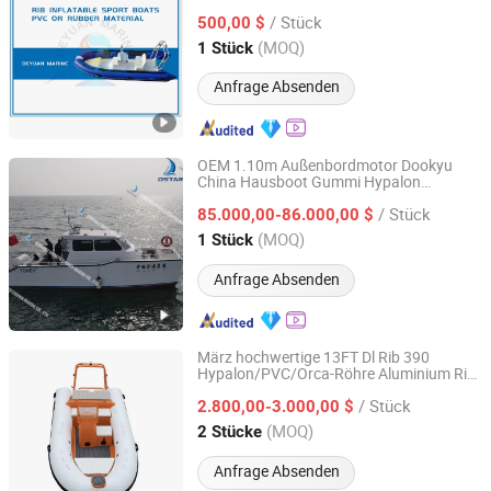
/ Stück
500,00 $
Guangdong, China
Seit 2013
(MOQ)
1 Stück
Anfrage Absenden
OEM 1.10m Außenbordmotor Dookyu
China Hausboot Gummi Hypalon
Qingdao Dookyu Crown Marine Co., Ltd.
aufblasbares Rib-Boot Ds9
/ Stück
85.000,00-86.000,00 $
Shandong, China
Seit 2024
(MOQ)
1 Stück
Anfrage Absenden
März hochwertige 13FT Dl Rib 390
Hypalon/PVC/Orca-Röhre Aluminium Rib
Shandong Rebo Boat Co.,Ltd
aufblasbares Boot Gummidinghy
/ Stück
2.800,00-3.000,00 $
Shandong, China
Seit 2026
(MOQ)
2 Stücke
Anfrage Absenden