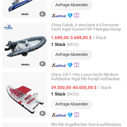
Anfrage Absenden
China Fabrik Jr eine Serie 4-6 Personen
Yacht Rigid Gummi FRP Fiberglas Rumpf
Qingdao Jiangrui Boat Co., Ltd.
Motor Aufblasbares Ruder
/ Stück
Geschwindigkeitsboot Rib Boot
1.688,00-3.688,00 $
Sportboot Angelboot zum Verkauf
Shandong, China
Seit 2025
(MOQ)
1 Stück
Anfrage Absenden
China 35FT 10m Luxus Yacht Rib Boot
Aufblasbar Rigid Rib Rumpf Aufblasbar
Qingdao Lanzhou Boat Co., Ltd
Fiberglas Angeln Sport Motor
/ Stück
Geschwindigkeit Rettung Gummi Rudern
39.500,00-40.000,00 $
Patrouille Hypalon Boot zu verkaufen
Shandong, China
Seit 2024
(MOQ)
1 Stück
Anfrage Absenden
Ilife Rib Angelfischen Starre aufblasbare