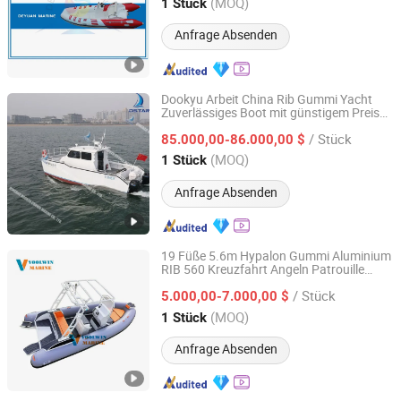
Guangdong, China
Seit 2013
(MOQ)
1 Stück
Anfrage Absenden
Dookyu Arbeit China Rib Gummi Yacht
Zuverlässiges Boot mit günstigem Preis
Qingdao Dookyu Crown Marine Co., Ltd.
Ds9
/ Stück
85.000,00-86.000,00 $
Shandong, China
Seit 2024
(MOQ)
1 Stück
Anfrage Absenden
19 Füße 5.6m Hypalon Gummi Aluminium
RIB 560 Kreuzfahrt Angeln Patrouille
Qingdao Yoolwin Machinery Co., Ltd.
Ruder Rhib Boot für Yachtbeiwagen und
/ Stück
Beiboot
5.000,00-7.000,00 $
Shandong, China
Seit 2024
(MOQ)
1 Stück
Anfrage Absenden