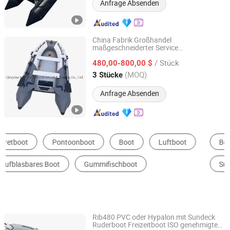
Anfrage Absenden
China Fabrik Großhandel
maßgeschneiderter Service
Qingdao Mer Vista Marine Co., Ltd.
Qualitätsaufblasbares Angelboot Tender
/ Stück
Deutscher Stoff Verfügbar
480,00-800,00 $
Gummiboot
Regierungsrettungsboot
Shandong, China
Seit 2020
(MOQ)
3 Stücke
Anfrage Absenden
Boot Fender
Fischerboot
Yacht
Kajak
Surfen Ausrüstung
Speed ​​Boat
Rib480 PVC oder Hypalon mit Sundeck
Ruderboot Freizeitboot ISO genehmigtes
Qingdao Haimai Boat Co., Ltd.