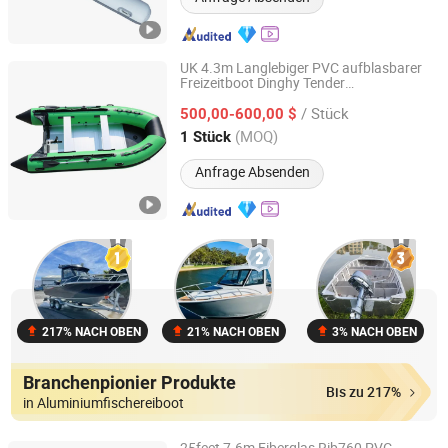
UK 4.3m Langlebiger PVC aufblasbarer
Freizeitboot Dinghy Tender
Qingdao Lanzhou Boat Co., Ltd
Hochgeschwindigkeits-Sportmotor
/ Stück
Segelyacht Angelboot
Rib-
500,00-600,00 $
Gummiboot
Boote Dinghy Rettungsboot aufblasbares
Shandong, China
Seit 2024
(MOQ)
1 Stück
Boot
Anfrage Absenden
217% NACH OBEN
21% NACH OBEN
3% NACH OBEN
Branchenpionier Produkte
Bis zu 217%
in Aluminiumfischereiboot