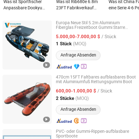
Was ist Sportfischer
Was ist Rib680e 6.8m
Was ist China F
Anpassbare Dookyu
23FT Fabrikverkauf
eine Serie 4-6 
Massengutschiff
680cm Langes Fiberglas-
Yacht Rigid G
Anpassbares
Ruderboot Yacht
Fiberglas Rump
Europa Neue Stil 5.2m Aluminium
Gummiboot
Hypalon aufblasbares
Aufblasbares R
Fiberglas Freizeitboot Gummi Starre
Qingdao Yoolwin Machinery Co., Ltd.
Aufblasbare Rib Boot für Angeln
Gummiboot zu verkaufen
Geschwindigkei
/ Stück
5.000,00-7.000,00 $
Rib Boot Sport
Shandong, China
Seit 2024
(MOQ)
1 Stück
Angelboot zum 
Anfrage Absenden
470cm 15FT Faltbares aufblasbares Boot
mit Aluminiumfuß Rettungsgummi Boot
Shandong Rebo Boat Co.,Ltd
/ Stück
600,00-1.000,00 $
Shandong, China
Seit 2026
(MOQ)
2 Stücke
Anfrage Absenden
PVC- oder Gummi-Rippen-aufblasbare
Sportboote
DEYUAN MARINE CO., LTD.