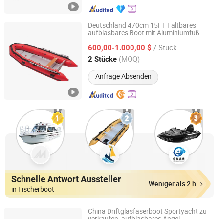
Deutschland 470cm 15FT Faltbares
aufblasbares Boot mit Aluminiumfuß
Shandong Rebo Boat Co.,Ltd
Rettungsgummi-Boot
/ Stück
600,00-1.000,00 $
Shandong, China
Seit 2026
(MOQ)
2 Stücke
Anfrage Absenden
Schnelle Antwort Aussteller
Weniger als 2 h
in Fischerboot
China Driftglasfaserboot Sportyacht zu
verkaufen, aufblasbares Angel-