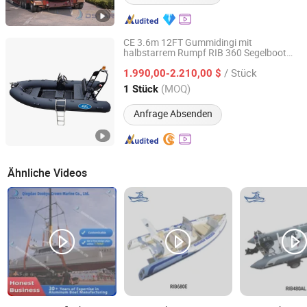
CE 3.6m 12FT Gummidingi mit
halbstarrem Rumpf RIB 360 Segelboot
Qingdao Hedia Boat Co., Ltd.
kleines aufblasbares RIB-Boot
/ Stück
1.990,00-2.210,00 $
Shandong, China
Seit 2020
(MOQ)
1 Stück
Anfrage Absenden
Ähnliche Videos