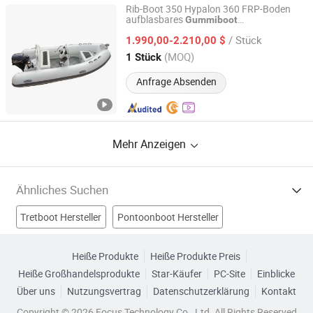
Rib-Boot 350 Hypalon 360 FRP-Boden
aufblasbares
Gummiboot
Qingdao Hedia Boat Co., Ltd.
Geschwindigkeitsboot aufblasbares
/ Stück
Kunststoff-Fischereiboot Rib-Boot 350
1.990,00-2.210,00 $
Hypalon
Shandong, China
Seit 2020
(MOQ)
1 Stück
Anfrage Absenden
Mehr Anzeigen
Ähnliches Suchen
Tretboot Hersteller
Pontoonboot Hersteller
Boot Hersteller
Luftboot Hersteller
Heiße Produkte
Heiße Produkte Preis
Heiße Großhandelsprodukte
Star-Käufer
PC-Site
Einblicke
Aufblasbares Boot Fabriken
Gummifischboot Fabriken
Über uns
Nutzungsvertrag
Datenschutzerklärung
Kontakt
Gummiribbenboot Fabriken
PVC Boot Fabriken
Copyright © 2026 Focus Technology Co., Ltd. All Rights Reserved