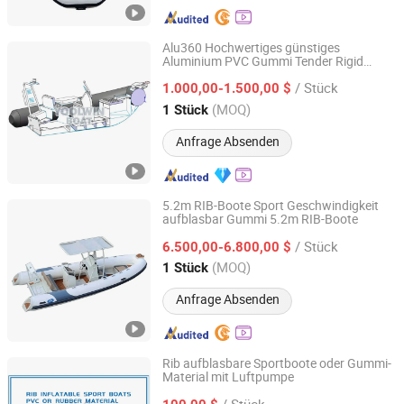
Alu360 Hochwertiges günstiges
Aluminium PVC Gummi Tender Rigid
Qingdao Yoolwin Machinery Co., Ltd.
Aufblasbares Boot Preis
/ Stück
1.000,00-1.500,00 $
Shandong, China
Seit 2024
(MOQ)
1 Stück
Anfrage Absenden
5.2m RIB-Boote Sport Geschwindigkeit
aufblasbar Gummi 5.2m RIB-Boote
Qingdao Hedia Boat Co., Ltd.
/ Stück
6.500,00-6.800,00 $
Shandong, China
Seit 2020
(MOQ)
1 Stück
Anfrage Absenden
Rib aufblasbare Sportboote oder Gummi-
Material mit Luftpumpe
DEYUAN MARINE CO., LTD.
/ Stück