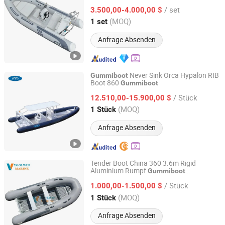
Freizeitboot selbstentleerend
Gummiboot
/ set
RIB Boot tragbares Angelboot
3.500,00-4.000,00 $
aufblasbares Boot
Shandong, China
Seit 2020
(MOQ)
1 set
Anfrage Absenden
Never Sink Orca Hypalon RIB
Gummiboot
Boot 860
Gummiboot
Qingdao Hedia Boat Co., Ltd.
/ Stück
12.510,00-15.900,00 $
Shandong, China
Seit 2020
(MOQ)
1 Stück
Anfrage Absenden
Tender Boot China 360 3.6m Rigid
Aluminium Rumpf
Gummiboot
Qingdao Yoolwin Machinery Co., Ltd.
Aufblasbares Rib-Boot mit CE
/ Stück
1.000,00-1.500,00 $
Shandong, China
Seit 2024
(MOQ)
1 Stück
Anfrage Absenden