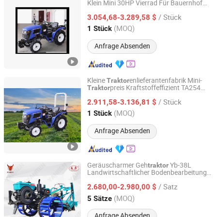
Klein Mini 30HP Vierrad Für Bauernhof
Zhejiang SELEHE Agriculture Equipment Co., Ltd.
TA304 Serie Bereifte
/ Stück
Landwirtschafts
TA304-A9
3.054,68-3.289,58 $
traktor
Zhejiang, China
Seit 2024
(MOQ)
1 Stück
Anfrage Absenden
Kleine
enlieferantenfabrik Mini-
Traktor
preis Kraftstoffeffizient TA254
Traktor
Zhejiang SELEHE Agriculture Equipment Co., Ltd.
Serie Rad
zu verkaufen TA254-A9
traktor
/ Stück
2.911,58-3.136,81 $
Zhejiang, China
Seit 2024
(MOQ)
1 Stück
Anfrage Absenden
Geräuscharmer Geh
Yb-38L
traktor
Landwirtschaftlicher Bodenbearbeitungs-
Yancheng Benniu Tractor Co., Ltd.
Power Equipment
Traktor
Kleiner
Traktor
/ Satz
2.680,00-2.980,00 $
Jiangsu, China
Seit 2017
(MOQ)
5 Sätze
Anfrage Absenden