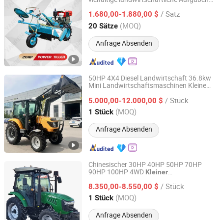
Yancheng Benniu Tractor Co., Ltd.
konzipiert ist
/ Satz
1.680,00-1.880,00 $
Jiangsu, China
Seit 2017
(MOQ)
20 Sätze
Anfrage Absenden
50HP 4X4 Diesel Landwirtschaft 36.8kw
Mini Landwirtschaftsmaschinen Kleine
Weifang Yinquan Machinery Co., Ltd.
Landwirtschaftliche Geräte Kompakte
/ Stück
Garten Rasen Bauern CE/ISO/Coc/EPA
5.000,00-12.000,00 $
Rad Mini AG
Traktor
Shandong, China
Seit 2018
(MOQ)
1 Stück
Anfrage Absenden
Chinesischer 30HP 40HP 50HP 70HP
90HP 100HP 4WD
Kleiner
Shandong Maoyuan Machinery Manufacturing Co., Ltd.
Landwirtschaftlicher Maschinenrad
/ Stück
Kompakter
zu verkaufen
8.350,00-8.550,00 $
Traktor
Shandong, China
Seit 2025
(MOQ)
1 Stück
Anfrage Absenden