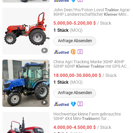
John Deer/Yto/Foton Lovol
Agrar
Traktor
80HP Landwirtschaftlicher
Mini
Kleiner
Changli Industry and Trade Co., Ltd.
4WD Rad Bauern
traktor
/ Stück
5.000,00-5.200,00 $
Shandong, China
Seit 2024
(MOQ)
1 Stück
Anfrage Absenden
China Agri Tracking Marke 30HP 40HP
50HP 60HP
mit GPS AC
Kleiner
Traktor
Weifang Yinquan Machinery Co., Ltd.
Kabine
/ Stück
18.000,00-30.000,00 $
Shandong, China
Seit 2018
(MOQ)
1 Stück
Anfrage Absenden
Hochwertige kleine Farm gebrauchte
50HP 4X4 Mini-
en für
Traktor
Letol Agricultural Equipment (Qingdao) Co., LTD
landwirtschaftliche Geräte zum Verkauf
/ Stück
4.000,00-4.500,00 $