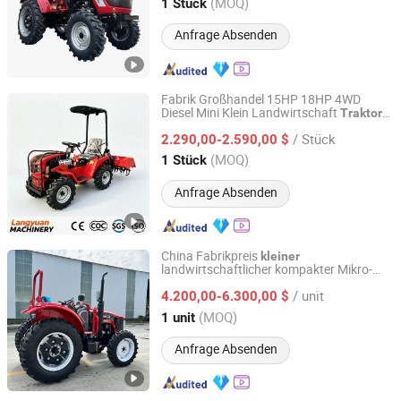
Shandong, China
Seit 2023
(MOQ)
1 Stück
Anfrage Absenden
Fabrik Großhandel 15HP 18HP 4WD
Diesel Mini Klein Landwirtschaft
Traktor
Weifang Langyuan Machinery Co., Ltd.
mit CE
/ Stück
2.290,00-2.590,00 $
Shandong, China
Seit 2024
(MOQ)
1 Stück
Anfrage Absenden
China Fabrikpreis
kleiner
landwirtschaftlicher kompakter Mikro-
Shandong Pengde Construction Machinery Co., Ltd.
Mini-
2X4 oder 4X4
Traktor
kleiner
/ unit
Rad
für Landwirtschaft und
4.200,00-6.300,00 $
traktor
Bauernhof 50HP 60HP 90hpwith
Shandong, China
Seit 2025
(MOQ)
1 unit
Zubehörliste
Anfrage Absenden