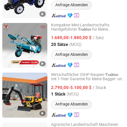
Anfrage Absenden
Kompakter Mini-Landwirtschafts-
Handgeführter
für kleine
Traktor
Yancheng Benniu Tractor Co., Ltd.
Gartenlandschaftsgestaltung und
/ Satz
Rasenmähen
1.680,00-1.880,00 $
Jiangsu, China
Seit 2017
(MOQ)
20 Sätze
Anfrage Absenden
Wirtschaftlicher 35HP Raupen-
Traktor
mit 1-Year Garantie für kleine Bagger- und
Qingdao Qingcha Machinery Manufacturing Co., Ltd.
landwirtschaftliche Geräteoperationen
/ Stück
2.790,00-5.100,00 $
Shandong, China
Seit 2024
(MOQ)
1 Stück
Anfrage Absenden
Agrarische Landwirtschaft Maschinen