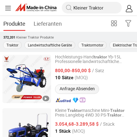
Produkte
Lieferanten
Kleiner Traktor
Produkte
372,201
Traktor
Landwirtschaftliche Geräte
Traktormotor
Elektrischer Tr
Hochleistungs-Hand
Yb-15L
traktor
Professionelle landwirtschaftliche
Yancheng Benniu Tractor Co., Ltd.
Maschinen Fräse Leistungsausrüstung
/ Satz
800,00-850,00 $
kleiner
Traktor
Jiangsu, China
Seit 2017
(MOQ)
10 Sätze
Anfrage Absenden
Kleine
maschine Mini-
Traktor
Traktor
Preis Langlebig 4WD 30 PS-
Traktor
Zhejiang SELEHE Agriculture Equipment Co., Ltd.
TA304 Serie Rad
TA304-A9
traktor
/ Stück
3.054,68-3.289,58 $
Zhejiang, China
Seit 2024
(MOQ)
1 Stück