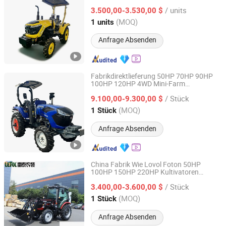
40HP 50HP 4WD
Kleiner
Traktor
/ units
Landwirtschafts
3.500,00-3.530,00 $
traktor
Shandong, China
Seit 2026
(MOQ)
1 units
Anfrage Absenden
Fabrikdirektlieferung 50HP 70HP 90HP
100HP 120HP 4WD Mini-Farm
Shandong Maoyuan Machinery Manufacturing Co., Ltd.
Agrarmaschinen Kompakt
traktor
/ Stück
9.100,00-9.300,00 $
Shandong, China
Seit 2025
(MOQ)
1 Stück
Anfrage Absenden
China Fabrik Wie Lovol Foton 50HP
100HP 150HP 220HP Kultivatoren
Letol Agricultural Equipment (Qingdao) Co., LTD
Scheibeneggen
/ Stück
Landwirtschaftsmaschine
3.400,00-3.600,00 $
Landwirtschaftliche Ausrüstung
Kleiner
Shandong, China
Seit 2023
(MOQ)
1 Stück
Kompakt
mit niedrigem Preis CE
traktor
Anfrage Absenden