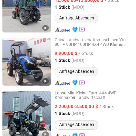
Schmalrad Diesel CE Pto Frontlader
12.000,00-15.000,00 $
Landwirtschafts
Agrar
traktor
traktor
(MOQ)
1 Stück
Shandong, China
Seit 2021
Anfrage Absenden
China Landwirtschaftsmaschinen Yto
80HP 90HP 100HP 4X4 4WD
Kleiner
Shandong Maoyuan Machinery Manufacturing Co., Ltd.
kompakter neuer Mini-
zu
Traktor
/ Stück
niedrigem Preis zum Verkauf
9.900,00 $
Shandong, China
Seit 2025
(MOQ)
1 Stück
Anfrage Absenden
Lansu Mini Kleine Farm 4X4 4WD
Kompakter Landwirtschaft
Yantai Lansu Measurement And Control Instrument Co.,
Landwirtschafts-
25HP 30HP
Traktor
Ltd.
/ Stück
40HP 45HP 50HP 55HP 60HP Garten
2.200,00-3.500,00 $
Obstgarten Niedrigprofil Schwerlast
(MOQ)
1 Stück
Frontlader Pto
Shandong, China
Seit 2021
Anfrage Absenden