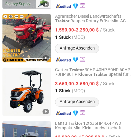
Agrarischer Diesel Landwirtschafts
Raupen Rotary Fräse Mini AG
Traktor
Shandong Haochen International Trade Co., Ltd.
Landwirtschafts
Kleiner
Traktor
/ Stück
1.550,00-2.250,00 $
Shandong, China
Seit 2025
(MOQ)
1 Stück
Anfrage Absenden
Garten-
30HP 40HP 50HP 60HP
Traktor
70HP 80HP
Spezial für
Kleiner
Traktor
Weifang Shijia Machinery Co., Ltd
Obstgarten & Gewächshaus 4WD
Traktor
/ Stück
3.660,00-3.680,00 $
Shandong, China
Seit 2026
(MOQ)
1 Stück
Anfrage Absenden
Lansu
12to35HP 4X4 4WD
Traktor
Kompakt Mini Klein Landwirtschaft
Yantai Lansu Measurement And Control Instrument Co.,
Garten Obstgarten Niedrigprofil
Ltd.
/ Stück