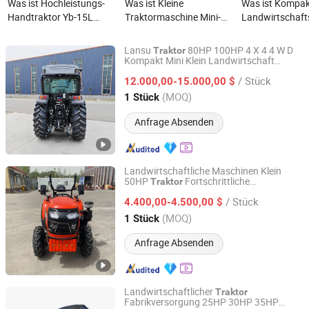
Was ist Hochleistungs-
Was ist Kleine
Was ist Kompak
Handtraktor Yb-15L
Traktormaschine Mini-
Landwirtschaft
Professionelle
Traktor Preis Langlebig
Handgeführter 
landwirtschaftliche
4WD 30 PS-Traktor
für kleine
Lansu
80HP 100HP 4 X 4 4 W D
Traktor
Maschinen Fräse
TA304 Serie Radtraktor
Gartenlandscha
Kompakt Mini Klein Landwirtschaft
Yantai Lansu Measurement And Control Instrument Co.,
Garten Obstgarten Schmalrad Diesel P T
Leistungsausrüstung
TA304-A9
und Rasenmäh
Ltd.
/ Stück
O Sprühgerät Landwirtschaftlicher
12.000,00-15.000,00 $
kleiner Traktor
Landwirtschaft
en
Traktor
Traktor
(MOQ)
1 Stück
Nutzung Arbeit
Shandong, China
Seit 2021
Anfrage Absenden
Landwirtschaftliche Maschinen Klein
50HP
Fortschrittliche
Traktor
Weifang Haichuan Heavy Industry Co., Ltd.
landwirtschaftliche Geräte Bereitstellung
/ Stück
innovativer Lösungen für moderne
4.400,00-4.500,00 $
Landwirtschaft Mini-
Traktor
Shandong, China
Seit 2024
(MOQ)
1 Stück
Anfrage Absenden
Landwirtschaftlicher
Traktor
Fabrikversorgung 25HP 30HP 35HP
Weifang Shijia Machinery Co., Ltd