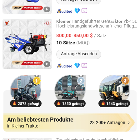
Handgeführter Geh
Yb-15L
Kleiner
traktor
Hochleistungslandwirtschaftlicher Pflug
Yancheng Benniu Tractor Co., Ltd.
Landwirtschafts
traktor
/ Satz
800,00-850,00 $
Jiangsu, China
Seit 2017
(MOQ)
10 Sätze
Anfrage Absenden
2873 gefragt
1850 gefragt
1543 gefragt
Am beliebtesten Produkte
23.200+ Anfragen
in Kleiner Traktor