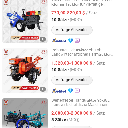
Zuverlässiger Landwirtschaftlicher
für vielfältige
Kleiner
Traktor
Yancheng Benniu Tractor Co., Ltd.
landwirtschaftliche Anwendungen
/ Satz
770,00-820,00 $
Jiangsu, China
Seit 2017
(MOQ)
10 Sätze
Anfrage Absenden
Robuster Geh
Yb-18bl
traktor
Landwirtschaftlicher Farm
traktor
Yancheng Benniu Tractor Co., Ltd.
Motorhacke Ausrüstung
Kleiner
Traktor
/ Satz
1.320,00-1.380,00 $
Jiangsu, China
Seit 2017
(MOQ)
10 Sätze
Anfrage Absenden
Wetterfester Hand
Yb-38L
traktor
Landwirtschaftliche Maschinen
Yancheng Benniu Tractor Co., Ltd.
Bodenbearbeitungsgerät
/ Satz
Leistungsstarkes Equipment
2.680,00-2.980,00 $
Kleiner
Traktor
Jiangsu, China
Seit 2017
(MOQ)
5 Sätze