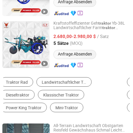
Anfrage Absenden
Kraftstoffeffizienter Geh
Yb-38L
traktor
Landwirtschaftlicher Farm
traktor
Yancheng Benniu Tractor Co., Ltd.
Motorhacke Ausrüstung
Kleiner
Traktor
/ Satz
2.680,00-2.980,00 $
Jiangsu, China
Seit 2017
(MOQ)
5 Sätze
Anfrage Absenden
Traktor
Ladeprogramm
Grabmaschine
Aufbaumaschine
Sattelzugmaschine
Landwirtschaftlichen Maschinen Teile
All-Terrain Landwirtschaft Obstgarten
Reisfeld Gewächshaus Schmal Leicht
Qingdao Qingcha Machinery Manufacturing Co., Ltd.