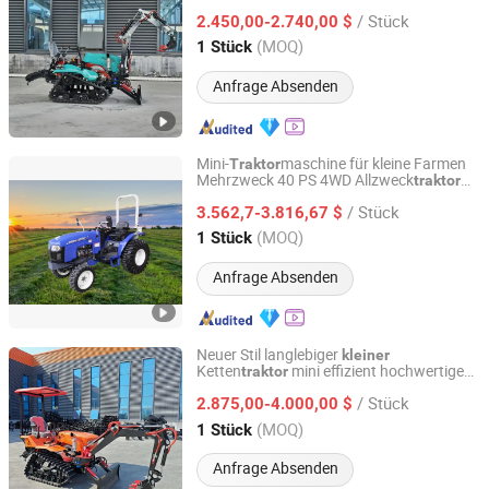
Agrar Landwirtschaft Klein Mini Kompakt
/ Stück
35HP Diesel Kettenfahrzeug
2.450,00-2.740,00 $
Traktor
Shandong, China
Seit 2024
(MOQ)
1 Stück
Anfrage Absenden
Mini-
maschine für kleine Farmen
Traktor
Mehrzweck 40 PS 4WD Allzweck
traktor
Zhejiang SELEHE Agriculture Equipment Co., Ltd.
TB/TD-Serie Räder
TD404-A9
traktor
/ Stück
3.562,7-3.816,67 $
Zhejiang, China
Seit 2024
(MOQ)
1 Stück
Anfrage Absenden
Neuer Stil langlebiger
kleiner
Ketten
mini effizient hochwertige
traktor
Qingdao Qingcha Machinery Manufacturing Co., Ltd.
Mehrterrain
/ Stück
2.875,00-4.000,00 $
Shandong, China
Seit 2024
(MOQ)
1 Stück
Anfrage Absenden