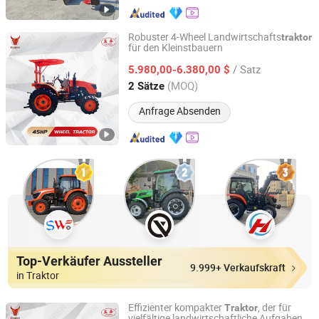
Robuster 4-Wheel Landwirtschafts
traktor
für den Kleinstbauern
Yancheng Benniu Tractor Co., Ltd.
/ Satz
5.980,00-6.380,00 $
Jiangsu, China
Seit 2017
(MOQ)
2 Sätze
Anfrage Absenden
Top-Verkäufer Aussteller
9.999+ Verkaufskraft
in Traktor
Effizienter kompakter
, der für
Traktor
vielfältige landwirtschaftliche Aufgaben