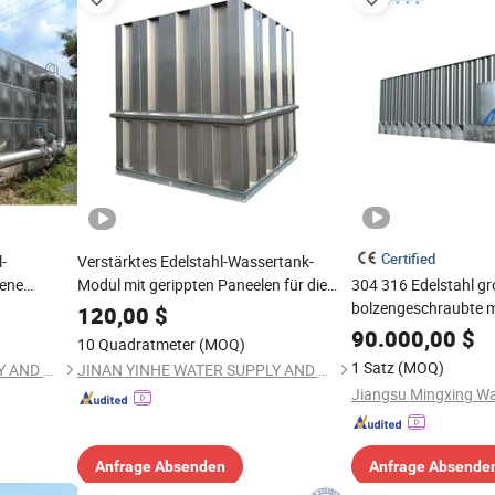
Certified
-
Verstärktes Edelstahl-Wassertank-
ene
Modul mit gerippten Paneelen für die
304 316 Edelstahl gr
unterirdische Installation in Afrika mit
bolzengeschraubte 
120,00
$
Korrosionsschutz
doppelseitige ribben
90.000,00
$
10 Quadratmeter
(MOQ)
Trinkwassertank für 
1 Satz
(MOQ)
JINAN YINHE WATER SUPPLY AND DRAINAGE EQUIPMENT CO., LTD.
JINAN YINHE WATER SUPPLY AND DRAINAGE EQUIPMENT CO., LTD.
Fabrik
Anfrage Absenden
Anfrage Absende