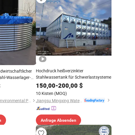
Hochdruck heißverzinkter
ndwirtschaftlicher
Stahlwassertank für Schwerlastsysteme
hl-Wasserlager-
150,00
-
200,00
$
$
10 Kisten
(MOQ)
Jiangsu Mingxing Water Supply Equipment Co., Ltd
Weifang Chaohang Environmental Protection Technology Co., Ltd.
n
Anfrage Absenden