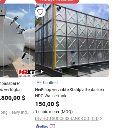
Certified
npassbarer
eo verfügbar
Heißdipp verzinkte Stahlplattenbolzen
er vertikaler
HDG Wassertank
.800,00
$
keit CO2 Lagertank
150,00
$
ahl
1 cubic meter
(MOQ)
Hebei Hongrui Xiangtong Heavy Industry Co., Ltd.
DEZHOU SUCCESS TANKS CO., LTD