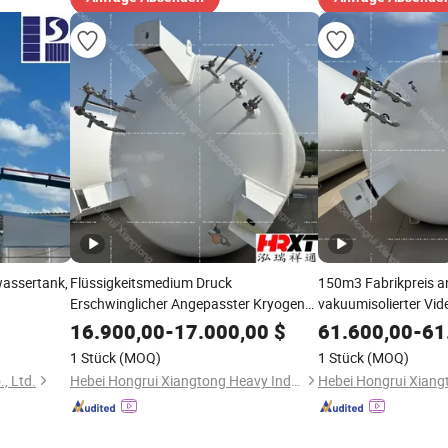
wassertank,
Flüssigkeitsmedium Druck
150m3 Fabrikpreis a
Erschwinglicher Angepasster Kryogener
vakuumisolierter Vid
Vertikaler Lco2 Lagertank Druckbehälter
langlebiger industriell
16.900,00
-
17.000,00
$
61.600,00
-
61
Edelstahl Kohlenstoffstahl
horizontaler Flüssig
1 Stück
(MOQ)
1 Stück
(MOQ)
Druckbehälter Edelst
, Ltd.
Hebei Hongrui Xiangtong Heavy Industry Co., Ltd.