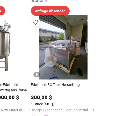
n
Anfrage Absenden
r Edelstahl-
Edelstahl IBC Tank Herstellung
wertig aus China
000,00
$
300,00
$
1 Stück
(MOQ)
Shandong Fenghong New Material Technology Co., Ltd.
Jiangsu Zhengheng Light Industrial Machinery Co., Ltd.