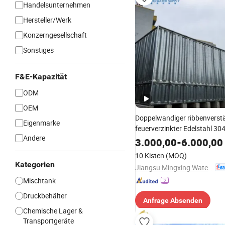
Handelsunternehmen
Hersteller/Werk
Konzerngesellschaft
Sonstiges
F&E-Kapazität
ODM
OEM
Doppelwandiger ribbenverstä
Eigenmarke
feuerverzinkter Edelstahl 30
Andere
Abschnittswassertank
3.000,00
-
6.000,00
10 Kisten
(MOQ)
Kategorien
Jiangsu Mingxing Water Supply Equipment Co., Ltd
Mischtank
Druckbehälter
Anfrage Absenden
Chemische Lager &
Transportgeräte