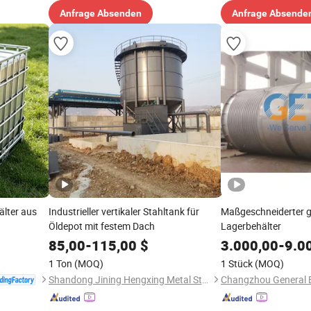
Anfrage Absenden
Anfrage Absende
älter aus
Industrieller vertikaler Stahltank für
Maßgeschneiderter g
Öldepot mit festem Dach
Lagerbehälter
85,00
-
115,00
$
3.000,00
-
9.0
1 Ton
(MOQ)
1 Stück
(MOQ)
Shandong Jining Hengxing Metal Structure Co., Ltd.