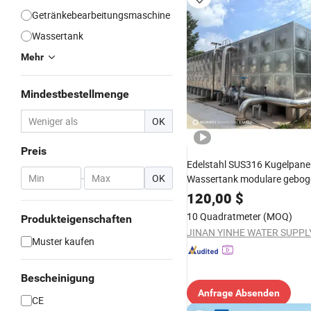
Getränkebearbeitungsmaschine
Wassertank
Mehr
Mindestbestellmenge
OK
Preis
Edelstahl SUS316 Kugelpanel
-
OK
Wassertank modulare gebog
Oberfläche für hygienische
120,00
$
Trinkwasserprojekte
10 Quadratmeter
(MOQ)
Produkteigenschaften
Muster kaufen
Bescheinigung
Anfrage Absenden
CE