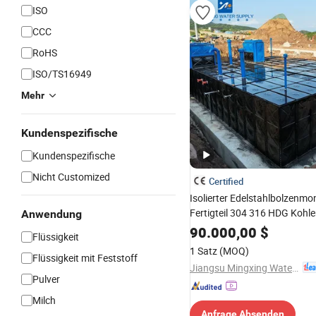
ISO
CCC
RoHS
ISO/TS16949
Mehr
Kundenspezifische
Kundenspezifische
Nicht Customized
Certified
Isolierter Edelstahlbolzenmon
Fertigteil 304 316 HDG Kohle
Anwendung
Trinkwasserlagerung
90.000,00
$
Flüssigkeit
Verbundwasserbehälter für in
1 Satz
(MOQ)
Wohnungen Geflügelhaltung
Flüssigkeit mit Feststoff
Jiangsu Mingxing Water Supply Equipment Co., Ltd
Pulver
Milch
Anfrage Absenden