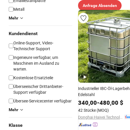
Emaillestahlplatte
Anfrage Absenden
Metall
Mehr
Kundendienst
Online-Support, Video-
Technischer Support
Ingenieure verfügbar, um
Maschinen im Ausland zu
warten.
Kostenlose Ersatzteile
Überseeischer Drittanbieter-
Industrieller IBC-Öl-Lagerbeh
Support verfügbar
Edelstahl
Übersee-Servicecenter verfügbar
340,00
-
480,00
$
Mehr
42 Stücke
(MOQ)
Donghai Haivei Technology Materials Co., Ltd.
Klasse