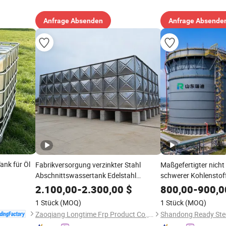
Anfrage Absenden
Anfrage Absende
ank für Öl
Fabrikversorgung verzinkter Stahl
Maßgefertigter nich
Abschnittswassertank Edelstahl
schwerer Kohlenstoff
Abschnittswassertank
Lagerbehälter direkt
2.100,00
-
2.300,00
$
800,00
-
900,0
Lagerung von Chemik
1 Stück
(MOQ)
1 Stück
(MOQ)
und Getreide in mehr
Zaoqiang Longtime Frp Product Co., Ltd.