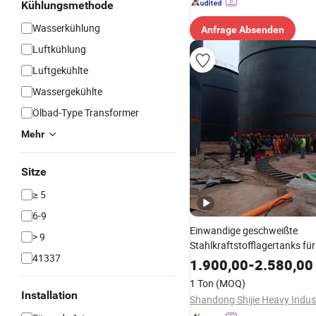
Kühlungsmethode
Wasserkühlung
Anfrage Absenden
Luftkühlung
Luftgekühlte
Wassergekühlte
Ölbad-Type Transformer
Mehr
Sitze
≥ 5
6-9
Einwandige geschweißte
> 9
Stahlkraftstofflagertanks für
41337
industrielle Lagerung von s
1.900,00
-
2.580,00
1 Ton
(MOQ)
Installation