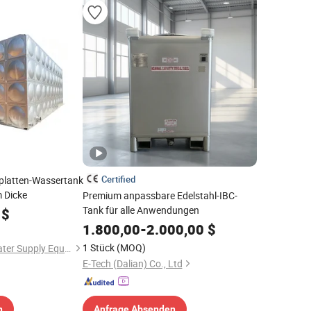
Certified
lplatten-Wassertank
 Dicke
Premium anpassbare Edelstahl-IBC-
Tank für alle Anwendungen
$
1.800,00
-
2.000,00
$
1 Stück
(MOQ)
Jiangsu Ruisiman Water Supply Equipment Co., Ltd.
E-Tech (Dalian) Co., Ltd
n
Anfrage Absenden