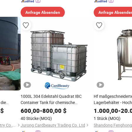
Anfrage Absenden
Anfrage Absende
1000L 304 Edelstahl Quadrat IBC
Hf maßgeschneiderte
 die
Container Tank für chemische
Lagerbehälter - Hoch
chwerem Öl
Flüssigkeitsspeicherung mit Vier-Wege
$
600,00
-
800,00
$
1.000,00
-
20.
Gabelstapler Palettenbasis Ventil
40 Stücke
(MOQ)
1 Stück
(MOQ)
Entladung FDA-konform
Shandong Shijie Heavy Industry Co., Ltd.
Jurong Cardbeauty Trading Co. Ltd