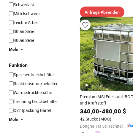
Schwerlast
Anfrage Absenden
Mittelschwere
Leichte Arbeit
300er Serie
400er Serie
Mehr
Funktion
Speicherdruckbehälter
Reaktionsdruckbehälter
Wärmedruckbehälter
Premium AISI Edelstahl IBC T
Trennung Druckbehälter
und Kraftstoff
340,00
-
480,00
$
Dichtpackung Barrel
42 Stücke
(MOQ)
Mehr
Donghai Haivei Technology Materials Co., Ltd.