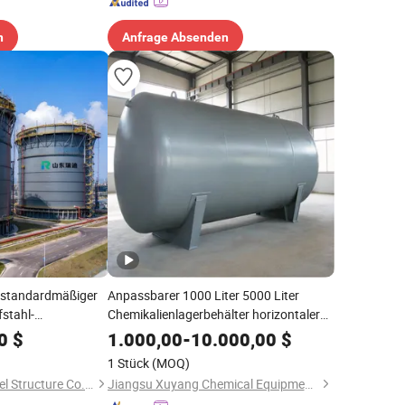
n
Anfrage Absenden
t standardmäßiger
Anpassbarer 1000 Liter 5000 Liter
stahl-
Chemikalienlagerbehälter horizontaler
 vom Werk für die
Ölliquid-Edelstahl-Druckspeichertank für
0
$
1.000,00
-
10.000,00
$
alien, Öl, Wasser
Flüssigkeitsöl-Wasserlagerung
1 Stück
(MOQ)
eren Industrien
Shandong Ready Steel Structure Co., Ltd.
Jiangsu Xuyang Chemical Equipment Co., Ltd.