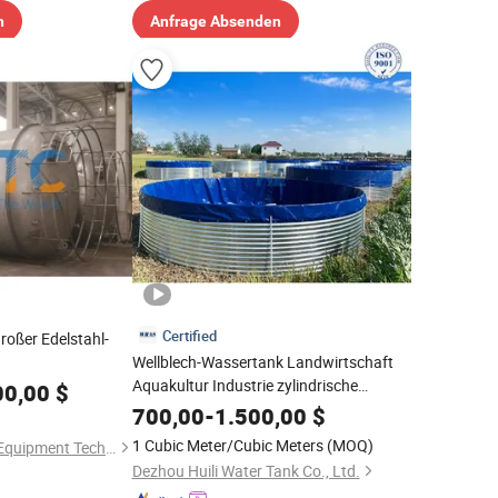
n
Anfrage Absenden
Certified
roßer Edelstahl-
Wellblech-Wassertank Landwirtschaft
Aquakultur Industrie zylindrische
00,00
$
Stahltanks
700,00
-
1.500,00
$
1 Cubic Meter/Cubic Meters
(MOQ)
Changzhou General Equipment Technology Co., Ltd.
Dezhou Huili Water Tank Co., Ltd.