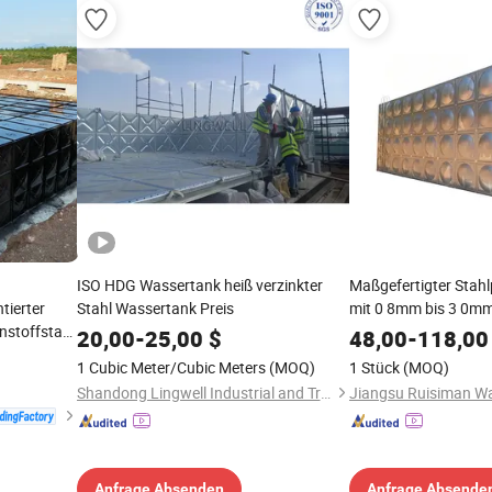
ISO HDG Wassertank heiß verzinkter
Maßgefertigter Stah
tierter
Stahl Wassertank Preis
mit 0 8mm bis 3 0mm
nstoffstahl
20,00
-
25,00
$
48,00
-
118,00
1 Cubic Meter/Cubic Meters
(MOQ)
1 Stück
(MOQ)
dustrielle
Shandong Lingwell Industrial and Trading Co., Ltd.
Anfrage Absenden
Anfrage Absende