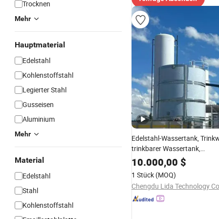
Trocknen
Mehr
Hauptmaterial
Edelstahl
Kohlenstoffstahl
Legierter Stahl
Gusseisen
Aluminium
Mehr
Edelstahl-Wassertank, Trink
trinkbarer Wassertank,
Fischzuchtbehälter
Material
10.000,00
$
1 Stück
(MOQ)
Edelstahl
Chengdu Lida Technology Co.
Stahl
Kohlenstoffstahl