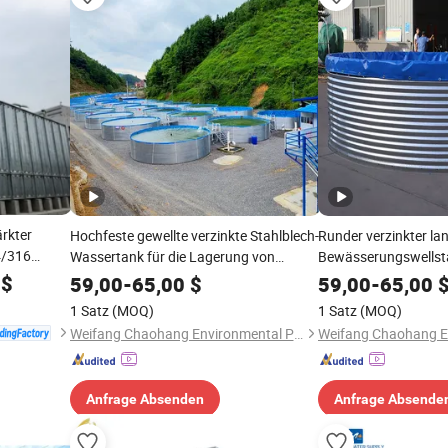
rkter
Hochfeste gewellte verzinkte Stahlblech-
Runder verzinkter la
4/316
Wassertank für die Lagerung von
Bewässerungswellsta
Flüssigkeiten in der Aquakultur und
Fischtank
$
59,00
-
65,00
$
59,00
-
65,00
Fischzucht
1 Satz
(MOQ)
1 Satz
(MOQ)
Weifang Chaohang Environmental Protection Technology Co., Ltd.
Anfrage Absenden
Anfrage Absende