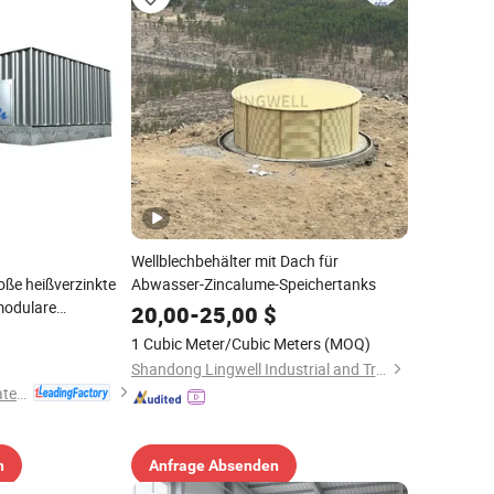
Wellblechbehälter mit Dach für
oße heißverzinkte
Abwasser-Zincalume-Speichertanks
modulare
20,00
-
25,00
$
verstärkte
1 Cubic Meter/Cubic Meters
(MOQ)
landwirtschaftliche
Shandong Lingwell Industrial and Trading Co., Ltd.
Jiangsu Mingxing Water Supply Equipment Co., Ltd
n
Anfrage Absenden