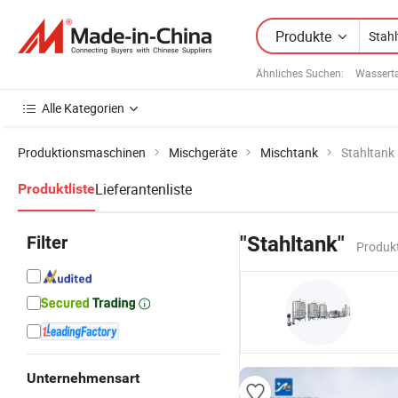
Produkte
Ähnliches Suchen:
Wassert
Alle Kategorien
Produktionsmaschinen
Mischgeräte
Mischtank
Stahltank
Lieferantenliste
Produktliste
Filter
"Stahltank"
Produkt
Unternehmensart