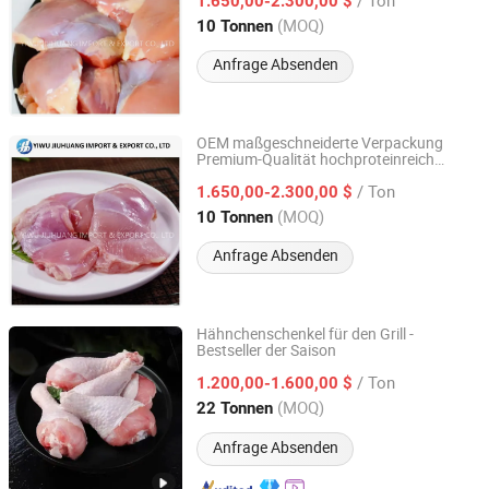
1.650,00-2.300,00 $
Zhejiang, China
(MOQ)
10 Tonnen
Anfrage Absenden
OEM maßgeschneiderte Verpackung
Premium-Qualität hochproteinreich
Yiwu Jiuhuang Import and Export Co., Ltd.
schnell gefroren nahrhafte gefrorene
/ Ton
entbeinte Hautlose Hähnchenschenkel
1.650,00-2.300,00 $
Zhejiang, China
(MOQ)
10 Tonnen
Anfrage Absenden
Hähnchenschenkel für den Grill -
Bestseller der Saison
Pintong International Trade (Qingdao) Co, Ltd.
/ Ton
1.200,00-1.600,00 $
Shandong, China
Seit 2025
(MOQ)
22 Tonnen
Anfrage Absenden