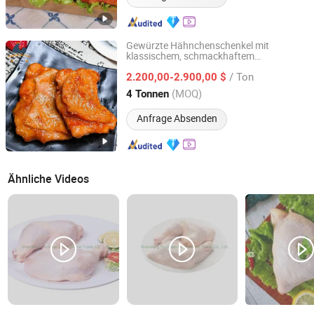
Gewürzte Hähnchenschenkel mit
klassischem, schmackhaftem
Huaxu Yuanda (Qingdao) International Trade Co., Ltd.
Geschmack, ohne Knochen und mit Haut,
/ Ton
Produkt aus China
2.200,00-2.900,00 $
Shandong, China
Seit 2026
(MOQ)
4 Tonnen
Anfrage Absenden
Ähnliche Videos