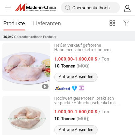
Produkte
Lieferanten
Oberschenkelhoch
Produkte
46,049
Heißer Verkauf gefrorene
Hähnchenschenkel mit hohem
Shandong Yuchuan International Trade Co., Ltd.
Eiweißgehalt
/ Ton
1.000,00-1.600,00 $
Shandong, China
Seit 2022
(MOQ)
10 Tonnen
Anfrage Absenden
Hochwertiges Protein, praktisch
verpackte Hähnchenschenkel mit
Shandong Yuchuan International Trade Co., Ltd.
gefrorenem Hüftknochen
/ Ton
1.000,00-1.600,00 $
Shandong, China
Seit 2022
(MOQ)
10 Tonnen
Anfrage Absenden