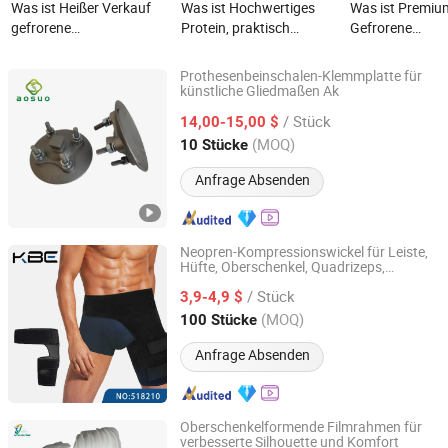
Was ist Heißer Verkauf
Was ist Hochwertiges
Was ist Premiu
gefrorene
Protein, praktisch
Gefrorene
Hähnchenschenkel mit
verpackte
Hähnchenschenk
hohem Eiweißgehalt
Hähnchenschenkel mit
Hoher Proteing
Prothesenbeinschalen-Klemmplatte für
gefrorenem Hüftknochen
künstliche Gliedmaßen Ak
Shijiazhuang New Aosuo Medical Equipment Co., Ltd.
/ Stück
14,00-15,00 $
Hebei, China
Seit 2022
(MOQ)
10 Stücke
Anfrage Absenden
Neopren-Kompressionswickel für Leiste,
Hüfte, Oberschenkel, Quadrizeps,
Ningbo Kangbeien Heatlh Tech. Co., Ltd.
Oberschenkelmuskeln und Gelenke
/ Stück
3,9-4,9 $
Zhejiang, China
Seit 2025
(MOQ)
100 Stücke
Anfrage Absenden
Oberschenkelformende Filmrahmen für
verbesserte Silhouette und Komfort
Shijiazhuang Wonderfu Rehabilitation Device Technology