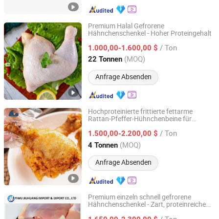
Premium Halal Gefrorene
Hähnchenschenkel - Hoher Proteingehalt
Pintong International Trade (Qingdao) Co, Ltd.
/ Ton
1.000,00-1.600,00 $
Shandong, China
Seit 2025
(MOQ)
22 Tonnen
Anfrage Absenden
Hochproteinierte frittierte fettarme
Rattan-Pfeffer-Hühnchenbeine für
Huaxu Yuanda (Qingdao) International Trade Co., Ltd.
Großhändler
/ Ton
1.500,00-2.200,00 $
Shandong, China
Seit 2026
(MOQ)
4 Tonnen
Anfrage Absenden
Premium einzeln schnell gefrorene
Hähnchenschenkel - Zart, proteinreiche
Yiwu Jiuhuang Import and Export Co., Ltd.
Option
/ Ton