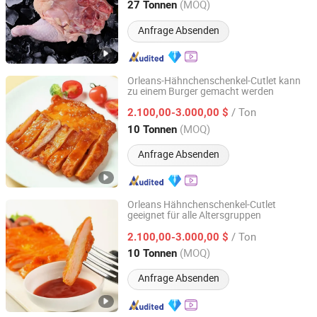
Shandong, China
Seit 2025
(MOQ)
27 Tonnen
Anfrage Absenden
Orleans-Hähnchenschenkel-Cutlet kann
zu einem Burger gemacht werden
Pintong International Trade (Qingdao) Co, Ltd.
/ Ton
2.100,00-3.000,00 $
Shandong, China
Seit 2025
(MOQ)
10 Tonnen
Anfrage Absenden
Orleans Hähnchenschenkel-Cutlet
geeignet für alle Altersgruppen
Pintong International Trade (Qingdao) Co, Ltd.
/ Ton
2.100,00-3.000,00 $
Shandong, China
Seit 2025
(MOQ)
10 Tonnen
Anfrage Absenden