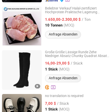
Beliebter Verkauf Halal-zertifiziert
Hochprotein Praktische Lagerung
Yiwu Jiuhuang Import and Export Co., Ltd.
Niedriger Preis Gefrorene entbeinte
/ Ton
Hautlose Hähnchenschenkel
1.650,00-2.300,00 $
Zhejiang, China
(MOQ)
10 Tonnen
Anfrage Absenden
Große Größe Lässige Runde Zehe
Niedriger Absatz Chunky Quadrat Absatz
Leyida Trading Co., Ltd.
Herbst Winter Damen Schwarze Stiefel
/ Stück
Damen Über-Knie-Stiefel
16,00-29,00 $
- Über-Knie-Stiefel
Oberschenkelhoch
Fujian, China
Seit 2025
(MOQ)
1 Stück
und Wo
Oberschenkelhoch
Anfrage Absenden
no translation is required
SHANDONG YICHUN TRADING CO., LTD.
/ Stück
7,00 $
(MOQ)
1 Stück