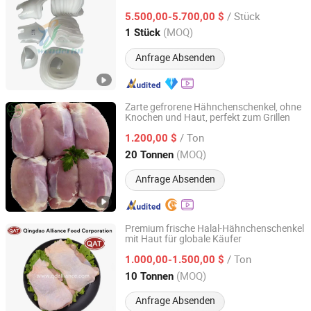
Co., Ltd.
/ Stück
5.500,00-5.700,00 $
(MOQ)
1 Stück
Hebei, China
Seit 2019
Anfrage Absenden
Zarte gefrorene Hähnchenschenkel, ohne
Knochen und Haut, perfekt zum Grillen
QINGDAO YUM NEW GROUP CO., LTD.
/ Ton
1.200,00 $
Shandong, China
Seit 2025
(MOQ)
20 Tonnen
Anfrage Absenden
Premium frische Halal-Hähnchenschenkel
mit Haut für globale Käufer
QINGDAO ALLIANCE FOOD CORP.
/ Ton
1.000,00-1.500,00 $
Shandong, China
Seit 2016
(MOQ)
10 Tonnen
Anfrage Absenden