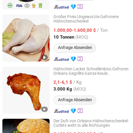
Großer Preis Ungewürzte Gefrorene
Hähnchenschenkel
Shandong Yuchuan International Trade Co., Ltd.
/ Ton
1.000,00-1.600,00 $
Shandong, China
Seit 2022
(MOQ)
10 Tonnen
Anfrage Absenden
Hähnchen Lecker Schnellimbiss Gefroren
Orleans Gegrillte Ganze Keule
SHANDONG ZHENGTENG FOOD CO.,LTD
Hähnchenschenkel
/ Kg
2,1-6,1 $
Shandong, China
Seit 2024
(MOQ)
3.000 Kg
Anfrage Absenden
Der Duft von Orleans-Hähnchenschenkel-
Cutlets weht in alle Richtungen
Pintong International Trade (Qingdao) Co, Ltd.