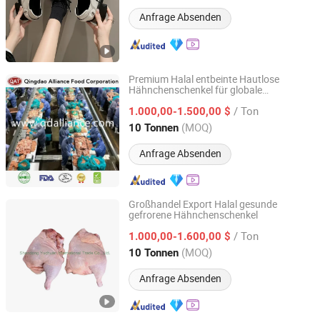
Shandong, China
Seit 2023
Anfrage Absenden
Premium Halal entbeinte Hautlose
Hähnchenschenkel für globale
QINGDAO ALLIANCE FOOD CORP.
Beschaffung
/ Ton
1.000,00-1.500,00 $
Shandong, China
Seit 2016
(MOQ)
10 Tonnen
Anfrage Absenden
Großhandel Export Halal gesunde
gefrorene Hähnchenschenkel
Shandong Yuchuan International Trade Co., Ltd.
/ Ton
1.000,00-1.600,00 $
Shandong, China
Seit 2022
(MOQ)
10 Tonnen
Anfrage Absenden