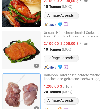
/ Ton
2.100,00-3.000,00 $
Shandong, China
Seit 2025
(MOQ)
10 Tonnen
Anfrage Absenden
Orleans Hähnchenschenkel-Cutlet hat
keinen Geruch oder einen seltsamen
Pintong International Trade (Qingdao) Co, Ltd.
Geruch
/ Ton
2.100,00-3.000,00 $
Shandong, China
Seit 2025
(MOQ)
10 Tonnen
Anfrage Absenden
Halal von Hand geschlachtete frische,
knochenlose, gefrorene, hochwertige,
QINGDAO YUM NEW GROUP CO., LTD.
hautlose Hähnchenschenkel
/ Ton
1.200,00 $
Shandong, China
Seit 2025
(MOQ)
20 Tonnen
Anfrage Absenden