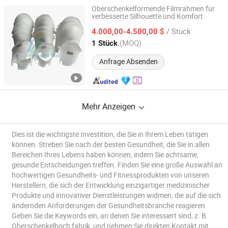
Oberschenkelformende Filmrahmen für
verbesserte Silhouette und Komfort
Shijiazhuang Wonderfu Rehabilitation Device Technology
Co., Ltd.
/ Stück
4.000,00-4.500,00 $
(MOQ)
1 Stück
Hebei, China
Seit 2019
Anfrage Absenden
Mehr Anzeigen
Dies ist die wichtigste Investition, die Sie in Ihrem Leben tätigen
können. Streben Sie nach der besten Gesundheit, die Sie in allen
Bereichen Ihres Lebens haben können, indem Sie achtsame,
gesunde Entscheidungen treffen. Finden Sie eine große Auswahl an
hochwertigen Gesundheits- und Fitnessprodukten von unseren
Herstellern, die sich der Entwicklung einzigartiger medizinischer
Produkte und innovativer Dienstleistungen widmen, die auf die sich
ändernden Anforderungen der Gesundheitsbranche reagieren.
Geben Sie die Keywords ein, an denen Sie interessiert sind, z. B.
Oberschenkelhoch fabrik, und nehmen Sie direkten Kontakt mit