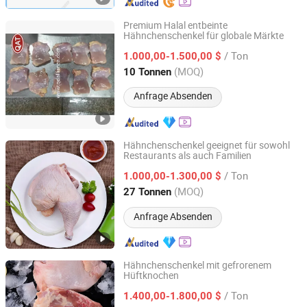
Premium Halal entbeinte
Hähnchenschenkel für globale Märkte
QINGDAO ALLIANCE FOOD CORP.
/ Ton
1.000,00-1.500,00 $
Shandong, China
Seit 2016
(MOQ)
10 Tonnen
Anfrage Absenden
Hähnchenschenkel geeignet für sowohl
Restaurants als auch Familien
Pintong International Trade (Qingdao) Co, Ltd.
/ Ton
1.000,00-1.300,00 $
Shandong, China
Seit 2025
(MOQ)
27 Tonnen
Anfrage Absenden
Hähnchenschenkel mit gefrorenem
Hüftknochen
Pintong International Trade (Qingdao) Co, Ltd.
/ Ton
1.400,00-1.800,00 $