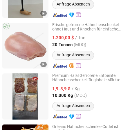
Anfrage Absenden
Frische gefrorene Hähnchenschenkel,
ohne Haut und Knochen für einfache
QINGDAO YUM NEW GROUP CO., LTD.
Mahlzeitenvorbereitung
/ Ton
1.200,00 $
Shandong, China
Seit 2025
(MOQ)
20 Tonnen
Anfrage Absenden
Premium Halal Gefrorene Entbeinte
Hähnchenschenkel für globale Märkte
QINGDAO ALLIANCE FOOD CORP.
/ Kg
1,9-5,9 $
Shandong, China
Seit 2016
(MOQ)
10.000 Kg
Anfrage Absenden
Orleans Hähnchenschenkel-Cutlet ist