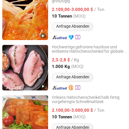
großzügig
Pintong International Trade (Qingdao) Co, Ltd.
/ Ton
2.100,00-3.000,00 $
Shandong, China
Seit 2025
(MOQ)
10 Tonnen
Anfrage Absenden
Hochwertige gefrorene hautlose und
entbeinte Hähnchenschenkel für globale
YANTAI LAN RUI FOOD IMPORT AND EXPORT CO., LTD.
Märkte
/ Kg
2,3-2,8 $
Shandong, China
Seit 2022
(MOQ)
1.000 Kg
Anfrage Absenden
Orleans Hähnchenschenkel halb fertig
vorgefertigte Schnellmahlzeit
Pintong International Trade (Qingdao) Co, Ltd.
/ Ton
2.100,00-3.000,00 $
Shandong, China
Seit 2025
(MOQ)
10 Tonnen
Anfrage Absenden