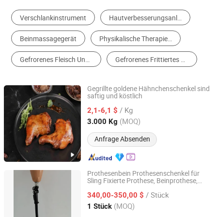
Verschlankinstrument
Hautverbesserungsanlage
Beinmassagegerät
Physikalische Therapie Ausrüstung
Gefrorenes Fleisch Und Zubereitung
Gefrorenes Frittiertes Essen
Gegrillte goldene Hähnchenschenkel sind
saftig und köstlich
SHANDONG ZHENGTENG FOOD CO.,LTD
/ Kg
2,1-6,1 $
Shandong, China
Seit 2024
(MOQ)
3.000 Kg
Anfrage Absenden
Prothesenbein Prothesenschenkel für
Sling Fixierte Prothese, Beinprothese,
Shijiazhuang Perfect Prosthetic Manufacture Co., Ltd.
künstliches Gliedmaß
/ Stück
340,00-350,00 $
Hebei, China
Seit 2023
(MOQ)
1 Stück