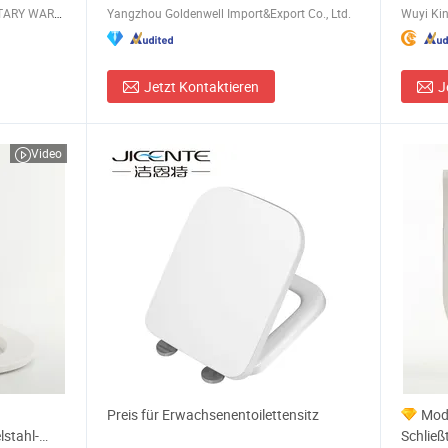
NINGBO AOBO INTELLIGENT SANITARY WARE CO., LTD.
Yangzhou Goldenwell Import&Export Co., Ltd.
Wuyi Kin
Jetzt Kontaktieren
J
Video
Preis für Erwachsenentoilettensitz
Mod
lstahl-
Schließ