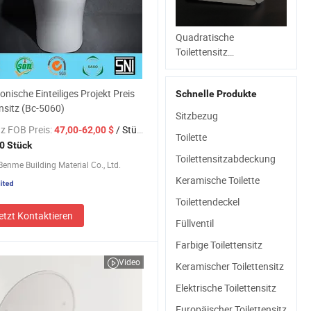
Quadratische
Toilettensitz
Großhandelspreis
Badezimmer UF
onische Einteiliges Projekt Preis
Schnelle Produkte
Toilettensitz
ensitz (Bc-5060)
Sitzbezug
z FOB Preis:
/ Stück
47,00-62,00 $
Toilette
0 Stück
Toilettensitzabdeckung
enme Building Material Co., Ltd.
Keramische Toilette
Toilettendeckel
etzt Kontaktieren
Füllventil
Farbige Toilettensitz
Video
Keramischer Toilettensitz
Elektrische Toilettensitz
Europäischer Toilettensitz