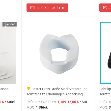
Jetzt Kontaktieren
J
Video
ations-
Bester Preis Große Marktversorgung
Fabrikp
Toilettensitz Erhöhungen Abdeckung
Toilett
Kunststoff PP
/ Stück
Referenz FOB Preis:
/ Stück
Referen
0 $
1,159-15,00 $
MOQ:
MOQ:
1 Stück
3