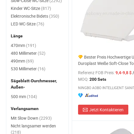
Slow-Close WC-Sitze
(2292)
Kinder WC-Sitze
(817)
Elektronische Bidets
(350)
LED WC-Sitze
(76)
Länge
470mm
(191)
480 Millimeter
(52)
Bester Preis Hochwertige 
490mm
(69)
Duroplast Weiße Soft-Close Toi
530 Millimeter
(16)
Referenz FOB Preis:
/
9,4-9,8 $
MOQ:
200 Sets
Sägeblatt-Durchmesser,
Außen-
500 mm
(104)
Verlangsamen
Jetzt Kontaktieren
Mit Slow Down
(2293)
Nicht langsamer werden
(218)