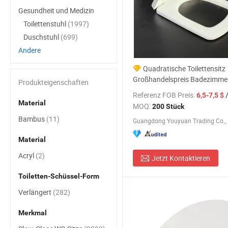
Gesundheit und Medizin
Toilettenstuhl
(1997)
Duschstuhl
(699)
Andere
Quadratische Toilettensitz
Großhandelspreis Badezimme
Produkteigenschaften
Toilettensitz
Referenz FOB Preis:
/
6,5-7,5 $
Material
MOQ:
200 Stück
Bambus
(11)
Guangdong Youyuan Trading Co., 
Material
Acryl
(2)
Jetzt Kontaktieren
Toiletten-Schüssel-Form
Verlängert
(282)
Merkmal