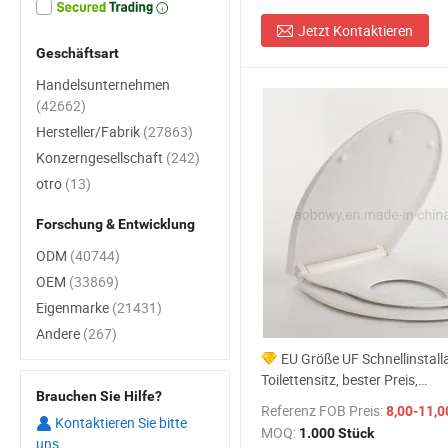
Jetzt Kontaktieren
Geschäftsart
Handelsunternehmen
(42662)
Hersteller/Fabrik
(27863)
Konzerngesellschaft
(242)
otro
(13)
Forschung & Entwicklung
ODM
(40744)
OEM
(33869)
Eigenmarke
(21431)
Andere
(267)
EU Größe UF Schnellinstall
Toilettensitz, bester Preis,
Brauchen Sie Hilfe?
Sanitärkeramiken (Au106qz)
Referenz FOB Preis:
8,00-11,0
Kontaktieren Sie bitte
MOQ:
1.000 Stück
uns.