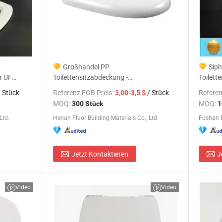
Großhandel PP
Siph
r UF
Toilettensitzabdeckung -
Toilett
Sanftschließende, geräuschlose, schnell
 Stück
Referenz FOB Preis:
/ Stück
Referen
3,00-3,5 $
abnehmbare Universalpassform
MOQ:
MOQ:
300 Stück
1
Toilettensitz zum Fabrikpreis
Ltd.
Henan Fluor Building Materials Co., Ltd
Foshan B
Jetzt Kontaktieren
J
Video
Video