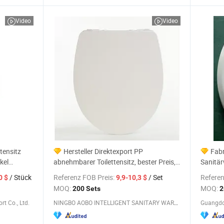
Video
Video
tensitz
Hersteller Direktexport PP
Fabr
kel
abnehmbarer Toilettensitz, bester Preis,
Sanitär
Badezimmerzubehör
Toilette
/ Stück
Referenz FOB Preis:
/ Set
Referen
0 $
9,9-10,3 $
MOQ:
MOQ:
200 Sets
2
t Co., Ltd.
NINGBO AOBO INTELLIGENT SANITARY WARE CO., LTD.
Guangdo