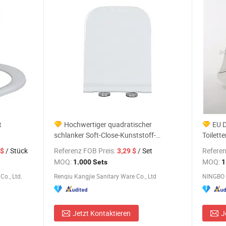
t
Hochwertiger quadratischer
EU D
schlanker Soft-Close-Kunststoff-
Toilette
Toilettensitz zu einem großartigen Preis
für Ba
/ Stück
Referenz FOB Preis:
/ Set
Referen
 $
3,29 $
MOQ:
MOQ:
1.000 Sets
1
o., Ltd.
Renqiu Kangjie Sanitary Ware Co., Ltd
Jetzt Kontaktieren
J