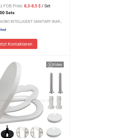
tionskit (patentiert)
z FOB Preis:
/ Set
8,3-8,5 $
00 Sets
NINGBO AOBO INTELLIGENT SANITARY WARE CO., LTD.
etzt Kontaktieren
Video