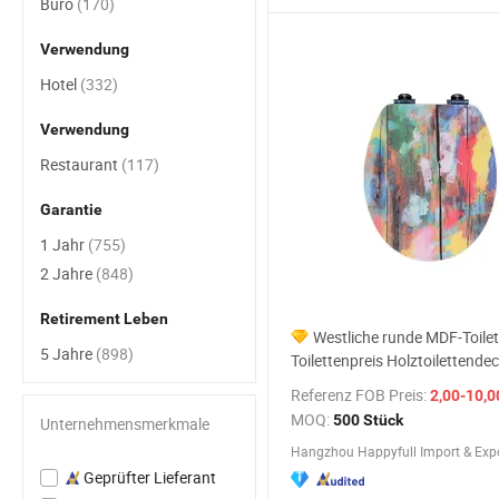
Büro
(170)
Verwendung
Hotel
(332)
Verwendung
Restaurant
(117)
Garantie
1 Jahr
(755)
2 Jahre
(848)
Retirement Leben
Westliche runde MDF-Toilet
5 Jahre
(898)
Toilettenpreis Holztoilettendec
Sitzplätze
Referenz FOB Preis:
2,00-10,0
MOQ:
500 Stück
Unternehmensmerkmale
Hangzhou Happyfull Import & Expor
Geprüfter Lieferant