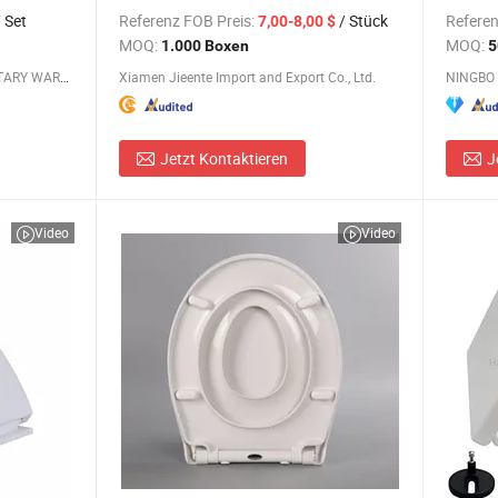
r)
Installa
 Set
Referenz FOB Preis:
/ Stück
Referen
7,00-8,00 $
MOQ:
MOQ:
1.000 Boxen
5
NINGBO AOBO INTELLIGENT SANITARY WARE CO., LTD.
Xiamen Jieente Import and Export Co., Ltd.
Jetzt Kontaktieren
J
Video
Video