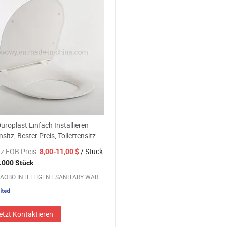
uroplast Einfach Installieren
nsitz, Bester Preis, Toilettensitz
by Erwachsene (Au245)
z FOB Preis:
/ Stück
8,00-11,00 $
.000 Stück
NINGBO AOBO INTELLIGENT SANITARY WARE CO., LTD.
etzt Kontaktieren