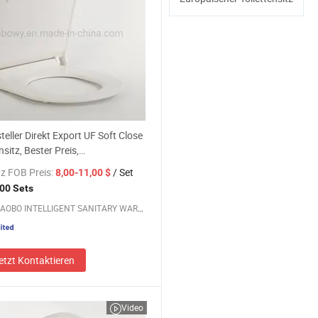
teller Direkt Export UF Soft Close
nsitz, Bester Preis,
oilettensitz (Au101)
z FOB Preis:
/ Set
8,00-11,00 $
00 Sets
NINGBO AOBO INTELLIGENT SANITARY WARE CO., LTD.
etzt Kontaktieren
Video