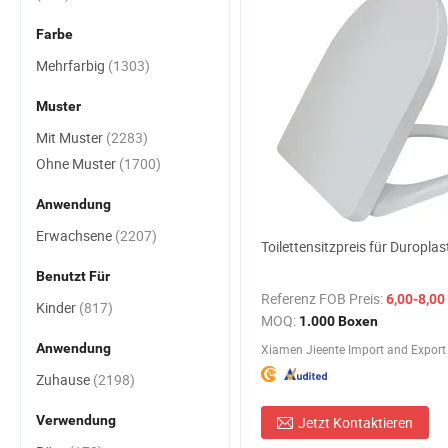
Farbe
Mehrfarbig
(1303)
Muster
Mit Muster
(2283)
Ohne Muster
(1700)
Anwendung
Erwachsene
(2207)
Toilettensitzpreis für Duroplas
Benutzt Für
Referenz FOB Preis:
6,00-8,00
Kinder
(817)
MOQ:
1.000 Boxen
Anwendung
Xiamen Jieente Import and Export C
Zuhause
(2198)
Verwendung
Jetzt Kontaktieren