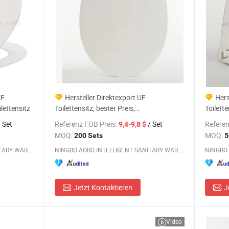
UF
Hersteller Direktexport UF
Hers
lettensitz
Toilettensitz, bester Preis,
Toilette
Badezimmerzubehör
Kindert
 Set
Referenz FOB Preis:
/ Set
Referen
9,4-9,8 $
MOQ:
MOQ:
200 Sets
5
NINGBO AOBO INTELLIGENT SANITARY WARE CO., LTD.
NINGBO AOBO INTELLIGENT SANITARY WARE CO., LTD.
Jetzt Kontaktieren
J
Video