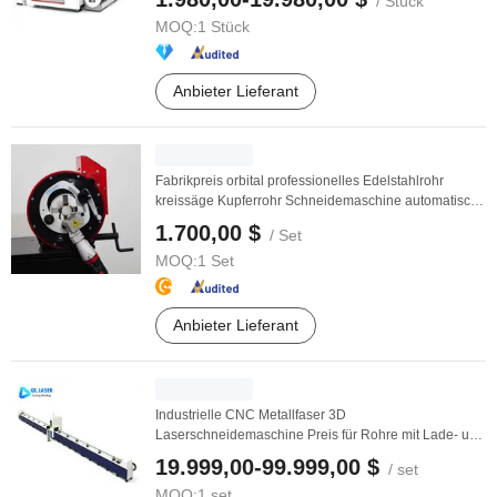
/ Stück
MOQ:
1 Stück
Anbieter Lieferant
Fabrikpreis orbital professionelles Edelstahlrohr
kreissäge Kupferrohr Schneidemaschine automatische
...
1.700,00 $
/ Set
MOQ:
1 Set
Anbieter Lieferant
Industrielle CNC Metallfaser 3D
Laserschneidemaschine Preis für Rohre mit Lade- und
Entladesystem
19.999,00-99.999,00 $
/ set
MOQ:
1 set