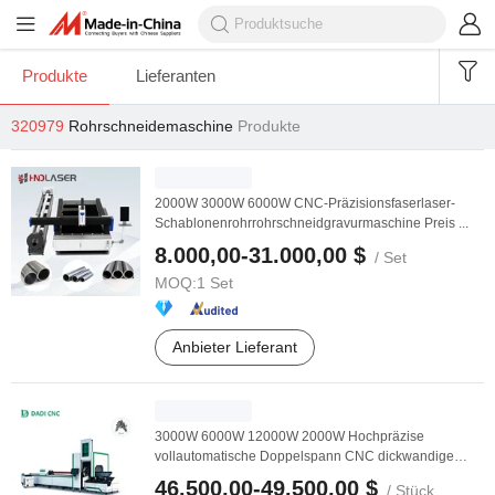
Produkte
Lieferanten
320979
Rohrschneidemaschine
Produkte
2000W 3000W 6000W CNC-Präzisionsfaserlaser-
Schablonenrohrrohrschneidgravurmaschine Preis ...
8.000,00-31.000,00 $
/ Set
MOQ:
1 Set
Anbieter Lieferant
3000W 6000W 12000W 2000W Hochpräzise
vollautomatische Doppelspann CNC dickwandige
Struktur 45 Grad ...
46.500,00-49.500,00 $
/ Stück