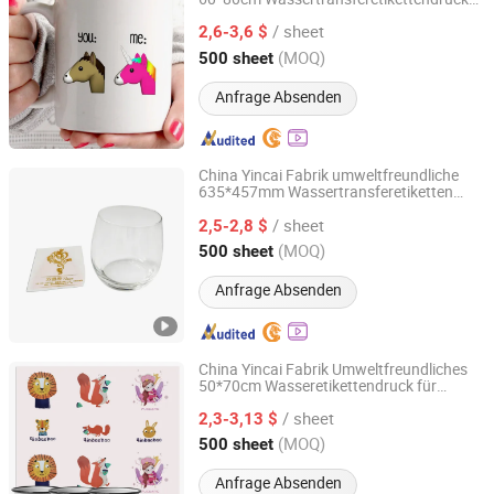
Guangdong Yincai Science & Technology Co., Ltd.
für Becher Tasse
/ sheet
2,6-3,6 $
Guangdong, China
Seit 2021
(MOQ)
500 sheet
Anfrage Absenden
China Yincai Fabrik umweltfreundliche
635*457mm Wassertransferetiketten
Guangdong Yincai Science & Technology Co., Ltd.
Druck für Glaskuppel
/ sheet
2,5-2,8 $
Guangdong, China
Seit 2021
(MOQ)
500 sheet
Anfrage Absenden
China Yincai Fabrik Umweltfreundliches
50*70cm Wasseretikettendruck für
Guangdong Yincai Science & Technology Co., Ltd.
Edelstahlbecher
/ sheet
2,3-3,13 $
Guangdong, China
Seit 2021
(MOQ)
500 sheet
Anfrage Absenden