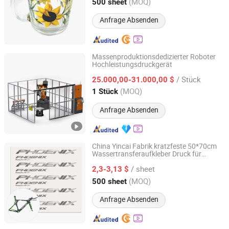
Guangdong, China
Seit 2021
(MOQ)
500 sheet
Anfrage Absenden
Massenproduktionsdedizierter Roboter
Hochleistungsdruckgerät
Jinan Artech Machinery Co., Ltd.
/ Stück
25.000,00-31.000,00 $
Shandong, China
Seit 2019
(MOQ)
1 Stück
Anfrage Absenden
China Yincai Fabrik kratzfeste 50*70cm
Wassertransferaufkleber Druck für
Guangdong Yincai Science & Technology Co., Ltd.
Sportgeräte
/ sheet
2,3-3,13 $
Guangdong, China
Seit 2021
(MOQ)
500 sheet
Anfrage Absenden