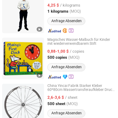
Farbpaste Erlcw Ap3643 für
/ kilograms
Innenwandbeschichtungen und Druck
4,25 $
Guangdong, China
Seit 2025
(MOQ)
1 kilograms
Anfrage Absenden
Magisches Wasser-Malbuch für Kinder
mit wiederverwendbarem Stift
Tiger Printing Co., Ltd
/ copies
0,88-1,00 $
Shanghai, China
Seit 2023
(MOQ)
500 copies
Anfrage Absenden
China Yincai Fabrik Starker Kleber
60*80cm Wassertransferaufkleber Druck
Guangdong Yincai Science & Technology Co., Ltd.
für Fahrradfelge
/ sheet
2,6-3,6 $
Guangdong, China
Seit 2021
(MOQ)
500 sheet
Anfrage Absenden