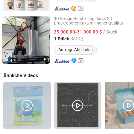
3D Design Herstellung durch 3D
Druckroboter Kuka mit hoher Qualität
Jinan Artech Machinery Co., Ltd.
/ Stück
25.000,00-31.000,00 $
Shandong, China
Seit 2019
(MOQ)
1 Stück
Anfrage Absenden
Ähnliche Videos