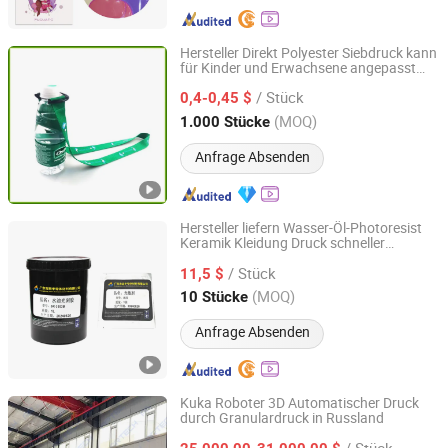
Hersteller Direkt Polyester Siebdruck kann
für Kinder und Erwachsene angepasst
GUANGZHOU JIABEI CO.,LTD.
werden Tragbare Mineralwasserflasche
/ Stück
Seil Sprudelwasserflasche Schnalle
0,4-0,45 $
Guangdong, China
Seit 2024
(MOQ)
1.000 Stücke
Anfrage Absenden
Hersteller liefern Wasser-Öl-Photoresist
Keramik Kleidung Druck schneller
DONG GUAN CITY YOSHIDA WELDING MATERIALS
Photorezeptor
CO.,LTD
/ Stück
11,5 $
(MOQ)
10 Stücke
Guangdong, China
Seit 2022
Anfrage Absenden
Kuka Roboter 3D Automatischer Druck
durch Granulardruck in Russland
Jinan Artech Machinery Co., Ltd.
/ Stück