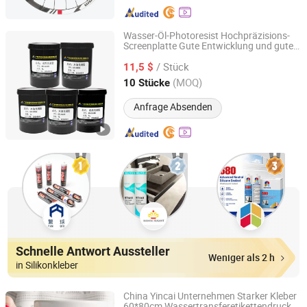
Wasser-Öl-Photoresist Hochpräzisions-
Screenplatte Gute Entwicklung und gute
DONG GUAN CITY YOSHIDA WELDING MATERIALS
Freigabe Mehrfachdruck möglich
CO.,LTD
/ Stück
11,5 $
(MOQ)
10 Stücke
Guangdong, China
Seit 2022
Anfrage Absenden
Schnelle Antwort Aussteller
Weniger als 2 h
in Silikonkleber
China Yincai Unternehmen Starker Kleber
60*80cm Wassertransferetikettendruck