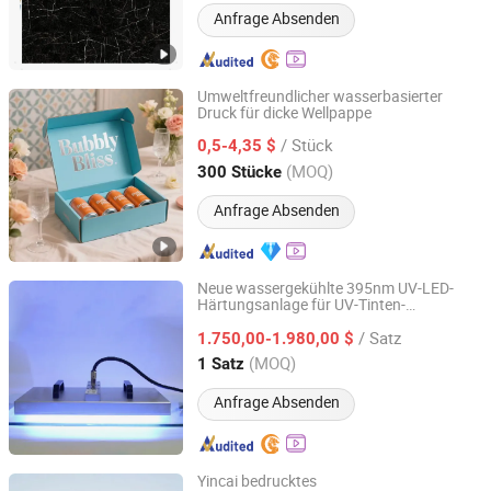
Anfrage Absenden
Umweltfreundlicher wasserbasierter
Druck für dicke Wellpappe
Shenzhen One Net Printing Co., Ltd.
/ Stück
0,5-4,35 $
Guangdong, China
Seit 2026
(MOQ)
300 Stücke
Anfrage Absenden
Neue wassergekühlte 395nm UV-LED-
Härtungsanlage für UV-Tinten-
UV Technology Shenzhen Co., Ltd
Druckmaschine
/ Satz
1.750,00-1.980,00 $
Guangdong, China
Seit 2025
(MOQ)
1 Satz
Anfrage Absenden
Yincai bedrucktes