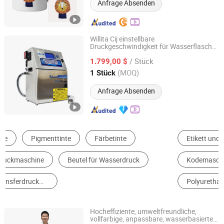
Anfrage Absenden
Willita Cij einstellbare
Druckgeschwindigkeit für Wasserflasche
WILLITA INK JET TECHNOLOGY(WUHAN) CO.,LTD.
Aluminiumrohr Lebensmittelbeutel
/ Stück
1.799,00 $
Hubei, China
Seit 2023
(MOQ)
1 Stück
Anfrage Absenden
Etikett und Abziehbildesdruck
Acrylatkleber
Kodemaschine
Silikonkleber
Polyurethan-Klebstoff
Transferfolie
Hocheffiziente, umweltfreundliche,
vollfarbige, anpassbare, wasserbasierte
Guangzhou Eric Wei Chemical Co., Ltd.