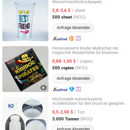
Wassertransferdruckpapier,
Guangdong Yincai Science & Technology Co., Ltd.
Heißprägegoldfolie klare Etikette für
/ sheet
Glasbehälter Trinkflasche
2,8-3,6 $
Guangdong, China
Seit 2021
(MOQ)
500 sheet
Anfrage Absenden
Personalisierte Kinder-Malbücher mit
magischer Wasserfarbe für kreatives
Tiger Printing Co., Ltd
Spielen
/ copies
0,88-1,00 $
Shanghai, China
Seit 2023
(MOQ)
500 copies
Anfrage Absenden
Hochstabile wasserbasierte
Acrylemulsion für den Druck ist geeignet
Xuzhou Huide New Material Technology Co., Ltd.
für hochwertige Verpackungen,
/ Ton
Geschenkkartons und spezielles Papier
0,5-2,00 $
Jiangsu, China
Seit 2022
(MOQ)
3.000 Tonnen
Anfrage Absenden