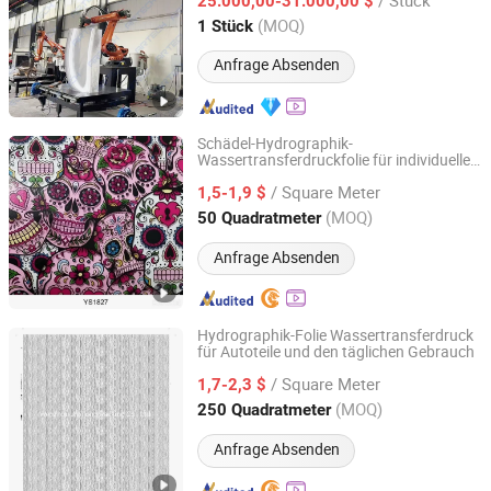
25.000,00-31.000,00 $
Shandong, China
Seit 2019
(MOQ)
1 Stück
Anfrage Absenden
Schädel-Hydrographik-
Wassertransferdruckfolie für individuelle
Shenzhen BST Industry Co.,Ltd
Designs
/ Square Meter
1,5-1,9 $
Guangdong, China
Seit 2026
(MOQ)
50 Quadratmeter
Anfrage Absenden
Hydrographik-Folie Wassertransferdruck
für Autoteile und den täglichen Gebrauch
ZHEJIANG JIALILONG PACKAGING TECHNOLOGY
CO.,LTD
/ Square Meter
1,7-2,3 $
(MOQ)
250 Quadratmeter
Zhejiang, China
Seit 2019
Anfrage Absenden