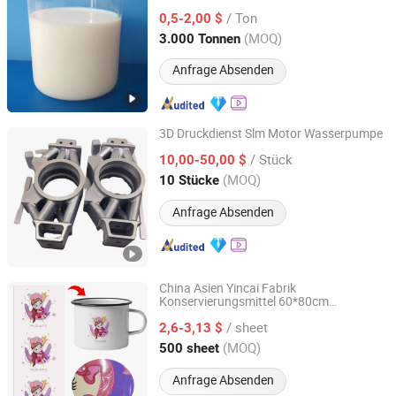
Papierherstellung mit guter Stabilität
/ Ton
0,5-2,00 $
Jiangsu, China
Seit 2022
(MOQ)
3.000 Tonnen
Anfrage Absenden
3D Druckdienst Slm Motor Wasserpumpe
Jinjiang Sidebo Technology Industrial Co., Ltd.
/ Stück
10,00-50,00 $
(MOQ)
10 Stücke
Fujian, China
Seit 2025
Anfrage Absenden
China Asien Yincai Fabrik
Konservierungsmittel 60*80cm
Guangdong Yincai Science & Technology Co., Ltd.
Wassertransferdekalldruck für
/ sheet
Metallbecher
2,6-3,13 $
Guangdong, China
Seit 2021
(MOQ)
500 sheet
Anfrage Absenden