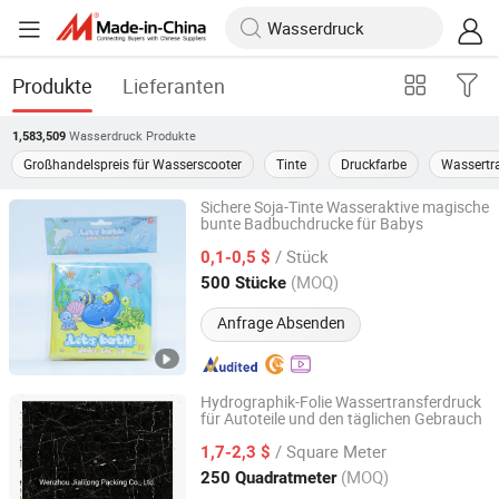
Produkte
Lieferanten
Wasserdruck
Produkte
1,583,509
Großhandelspreis für Wasserscooter
Tinte
Druckfarbe
Wassertr
Sichere Soja-Tinte Wasseraktive magische
bunte Badbuchdrucke für Babys
DaKings Cultural and Creative Co., Ltd
/ Stück
0,1-0,5 $
Guangdong, China
Seit 2026
(MOQ)
500 Stücke
Anfrage Absenden
Hydrographik-Folie Wassertransferdruck
für Autoteile und den täglichen Gebrauch
ZHEJIANG JIALILONG PACKAGING TECHNOLOGY
CO.,LTD
/ Square Meter
1,7-2,3 $
(MOQ)
250 Quadratmeter
Zhejiang, China
Seit 2019