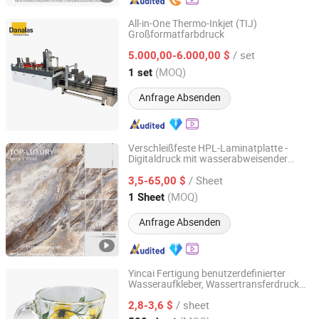
All-in-One Thermo-Inkjet (TIJ)
Großformatfarbdruck
Zhengzhou Dana Photoelectric Technology Co., Ltd.
/ set
5.000,00-6.000,00 $
Henan, China
Seit 2025
(MOQ)
1 set
Anfrage Absenden
Verschleißfeste HPL-Laminatplatte -
Digitaldruck mit wasserabweisender
Winfield (Shanghai) Industrial Co., Ltd.
Eigenschaft
/ Sheet
3,5-65,00 $
Shanghai, China
Seit 2025
(MOQ)
1 Sheet
Anfrage Absenden
Yincai Fertigung benutzerdefinierter
Wasseraufkleber, Wassertransferdruck
Guangdong Yincai Science & Technology Co., Ltd.
Etikettendruck für leere Glasflaschen
/ sheet
2,8-3,6 $