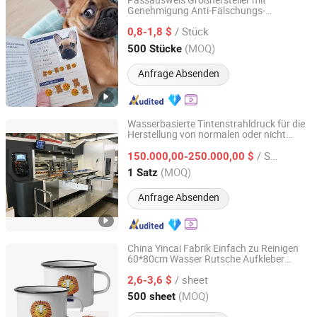
Passausweis Großhersteller mit
Genehmigung Anti-Fälschungs-
Guangzhou Zhongtian Paper Product Co., Ltd.
Laserdruck Wasserzeichen-Druck
/ Stück
0,8-1,8 $
Guangdong, China
Seit 2018
(MOQ)
500 Stücke
Anfrage Absenden
Wasserbasierte Tintenstrahldruck für die
Herstellung von normalen oder nicht
Cangzhou Yunxiang Carton Machinery Co., Ltd.
normalen Boxen
/ Satz
150.000,00-250.000,00 $
Hebei, China
Seit 2022
(MOQ)
1 Satz
Anfrage Absenden
China Yincai Fabrik Einfach zu Reinigen
60*80cm Wasser Rutsche Aufkleber
Guangdong Yincai Science & Technology Co., Ltd.
Druck für Metall
/ sheet
2,6-3,6 $
Guangdong, China
Seit 2021
(MOQ)
500 sheet