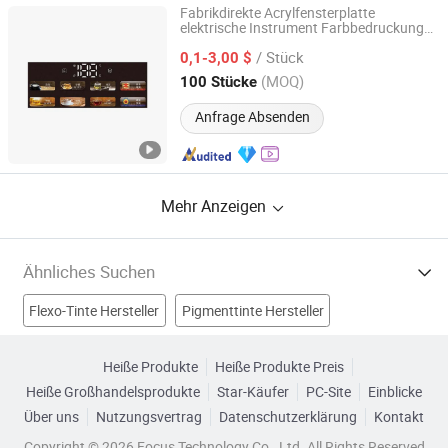
Fabrikdirekte Acrylfensterplatte
elektrische Instrument Farbbedruckung
SHENZHEN YANMING PLATE PROCESS CO., LTD.
Haushaltsgerät Wasserheizer PC-
/ Stück
Steuerung Touchscreen-Anpassung
0,1-3,00 $
Guangdong, China
Seit 2018
(MOQ)
100 Stücke
Anfrage Absenden
Mehr Anzeigen
Ähnliches Suchen
Flexo-Tinte Hersteller
Pigmenttinte Hersteller
Färbetinte Hersteller
Wasserdruckmaschine Hersteller
Heiße Produkte
Heiße Produkte Preis
Heiße Großhandelsprodukte
Star-Käufer
PC-Site
Einblicke
Beutel für Wasserdruck Fabriken
Über uns
Nutzungsvertrag
Datenschutzerklärung
Kontakt
Wassertransferdruckmaschine Fabriken
Copyright © 2026 Focus Technology Co., Ltd. All Rights Reserved