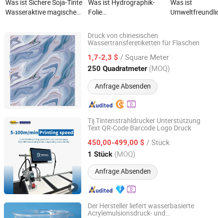
Was ist Sichere Soja-Tinte
Was ist Hydrographik-
Was ist
Wasseraktive magische
Folie
Umweltfreundli
bunte Badbuchdrucke für
Wassertransferdruck für
wasserbasierte
Babys
Autoteile und den
für dicke Wellp
Druck von chinesischen
täglichen Gebrauch
Wassertransferetiketten für Flaschen
ZHEJIANG JIALILONG PACKAGING TECHNOLOGY
CO.,LTD
/ Square Meter
1,7-2,3 $
(MOQ)
250 Quadratmeter
Zhejiang, China
Seit 2019
Anfrage Absenden
Tij Tintenstrahldrucker Unterstützung
Text QR-Code Barcode Logo Druck
Zhengzhou Dana Photoelectric Technology Co., Ltd.
/ Stück
450,00-499,00 $
Henan, China
Seit 2025
(MOQ)
1 Stück
Anfrage Absenden
Der Hersteller liefert wasserbasierte
Acrylemulsionsdruck- und
Xuzhou Huide New Material Technology Co., Ltd.