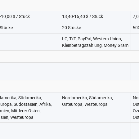
-10,00 $ / Stück
13,40-16,40 $ / Stück
7,0
Stücke
20 Stücke
50
LC, T/T, PayPal, Western Union,
-
Kleinbetragszahlung, Money Gram
-
-
amerika, Südamerika,
Nordamerika, Südamerika,
No
uropa, Südostasien, Afrika,
Osteuropa, Westeuropa
Ost
nien, Mittlerer Osten,
Oze
sien, Westeuropa
Os
-
-