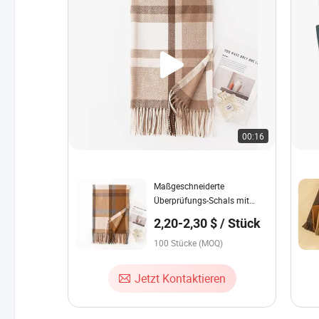
00:16
Maßgeschneiderte
Überprüfungs-Schals mit
Fransen, lange Schals für den
2,20-2,30 $ / Stück
Winter, Imitation Kaschmir
Schal, andere Schals für
100 Stücke (MOQ)
Frauen
Jetzt Kontaktieren