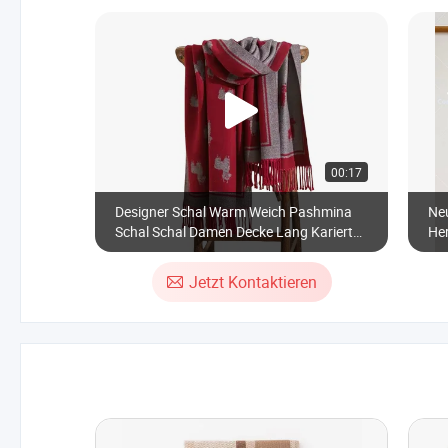
00:17
Designer Schal Warm Weich Pashmina
Ne
Schal Schal Damen Decke Lang Karierter
He
Fransen Cashmere Schal für Frauen
Kla
Ka
Jetzt Kontaktieren
Wi
Da