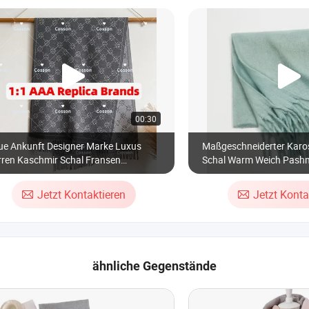
00:30
ue Ankunft Designer Marke Luxus
Maßgeschneiderter Karo
rren Kaschmir Schal Fransen
Schal Warm Weich Pash
ssische Schals Großhandel
Plaid Fransen Mohair Sc
romuster Weich Herren Pashmina
Jetzt Kontaktieren
Jetzt Konta
nter Warm Schal Pashmina Kaschmir
men Schals
ähnliche Gegenstände