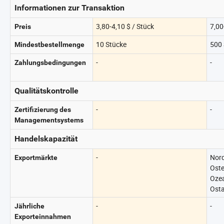
Informationen zur Transaktion
3,80-4,10 $ / Stück
7,00
Preis
10 Stücke
500 
Mindestbestellmenge
-
-
Zahlungsbedingungen
Qualitätskontrolle
-
-
Zertifizierung des
Managementsystems
Handelskapazität
-
Nord
Exportmärkte
Oste
Ozea
Osta
-
-
Jährliche
Exporteinnahmen