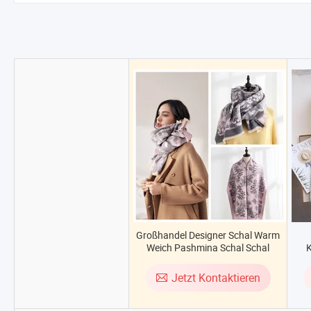
Großhandel Designer Schal Warm
Weich Pashmina Schal Schal
K
Damen Decke Lang Karierter
Fransen Kaschmir Schal für
Jetzt Kontaktieren
Frauen