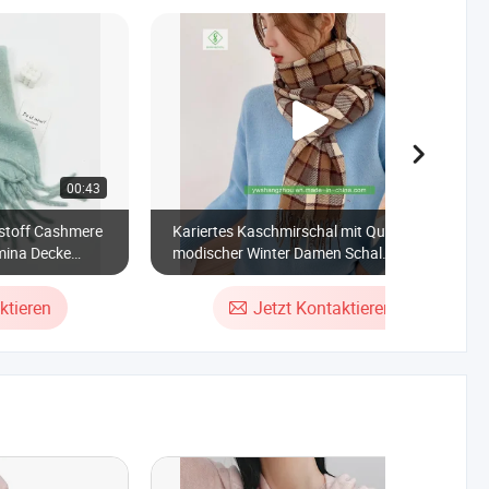
00:43
00:26
stoff Cashmere
Kariertes Kaschmirschal mit Quasten,
mina Decke
modischer Winter Damen Schal
hal
Großhandel
ktieren
Jetzt Kontaktieren