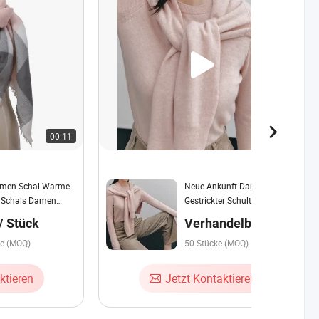
00:11
00:16
amen Schal Warme
Neue Ankunft Damen
 Schals Damen
Gestrickter Schultermuffler
dratische Lange
Schal Mode Kaschmir Schal
 / Stück
Verhandelbar
ke (MOQ)
50 Stücke (MOQ)
ktieren
Jetzt Kontaktieren