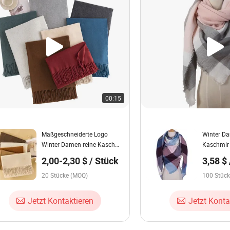
00:15
Maßgeschneiderte Logo
Winter D
Winter Damen reine Kaschmir
Kaschmir
Schals Tücher Luxus lange
Große Qua
2,00-2,30 $ / Stück
3,58 $
Fransen Pashmina Wolle
Schals
Stolen Schal für Frauen
20 Stücke (MOQ)
100 Stüc
Kaschmir
Jetzt Kontaktieren
Jetzt Konta