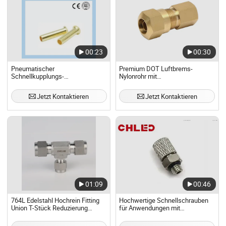
00:23
00:30
Pneumatischer
Premium DOT Luftbrems-
Schnellkupplungs-
Nylonrohr mit
Kompressionskupfer Messing
Schnellanschlusskupplung
Aluminium Thermoplastschlauch
Jetzt Kontaktieren
Jetzt Kontaktieren
Messingeinsatz
01:09
00:46
764L Edelstahl Hochrein Fitting
Hochwertige Schnellschrauben
Union T-Stück Reduzierung
für Anwendungen mit
Rohrverbindung
Kunststoffrohren