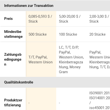
Kontaktieren
Kontaktieren
Kontaktiere
Ellbogen-
männlich
Laserbearbe
Informationen zur Transaktion
Design Mini-
Kunststoff
ng
Typ Kunststoff
gerade
Druckfitting an
pneumatische
0,085-0,593 $ /
5,00-20,00 $ /
2,00-3,00 $ /
Preis
Verbindung
Stück
Stück
Stück
Rückschlagven
tile
Mindestbe
500 Stücke
100 Stücke
20 Stücke
Schnellverbind
stellmenge
er/Schnellkupp
lungen
LC, T/T, D/P,
Anwendungen/
PayPal,
PayPal,
Zahlungsb
für
T/T, PayPal,
Western Union,
Western Uni
edingunge
Western Union
Kleinbetragsza
Kleinbetrag
n
hlung, Money
hlung, T/T, 
Gram
Qualitätskontrolle
ISO9001:201
ISO14001:2
Produktzer
-
-
/
tifizierung
iso45001:20