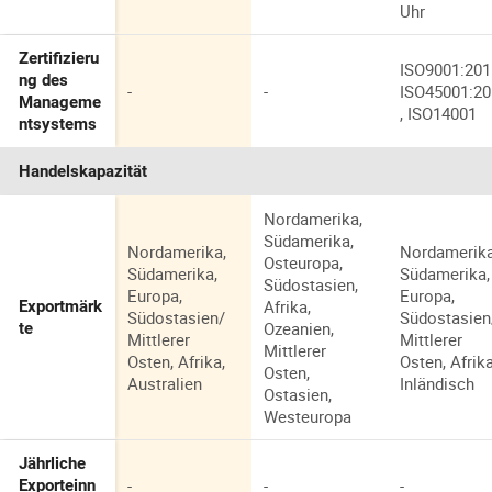
Uhr
Zertifizieru
ISO9001:201
ng des
-
-
ISO45001:2
Manageme
, ISO14001
ntsystems
Handelskapazität
Nordamerika,
Südamerika,
Nordamerika,
Nordamerika
Osteuropa,
Südamerika,
Südamerika,
Südostasien,
Europa,
Europa,
Afrika,
Exportmärk
Südostasien/
Südostasien
Ozeanien,
te
Mittlerer
Mittlerer
Mittlerer
Osten, Afrika,
Osten, Afrika
Osten,
Australien
Inländisch
Ostasien,
Westeuropa
Jährliche
-
-
-
Exporteinn