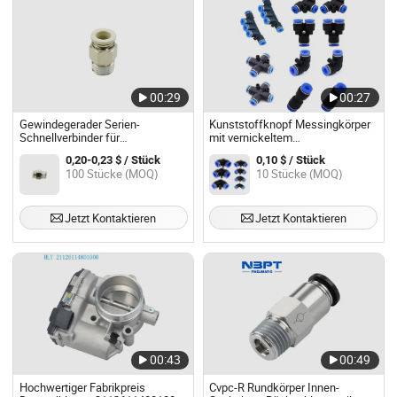
00:29
00:27
Gewindegerader Serien-
Kunststoffknopf Messingkörper
Schnellverbinder für
mit vernickeltem
Druckluftschlauchanschluss
Druckrohranschluss
0,20-0,23 $ / Stück
0,10 $ / Stück
pneumatisches Rohr L
100 Stücke (MOQ)
10 Stücke (MOQ)
Luftanschluss für PU-Rohr
Jetzt Kontaktieren
Jetzt Kontaktieren
00:43
00:49
Hochwertiger Fabrikpreis
Cvpc-R Rundkörper Innen-