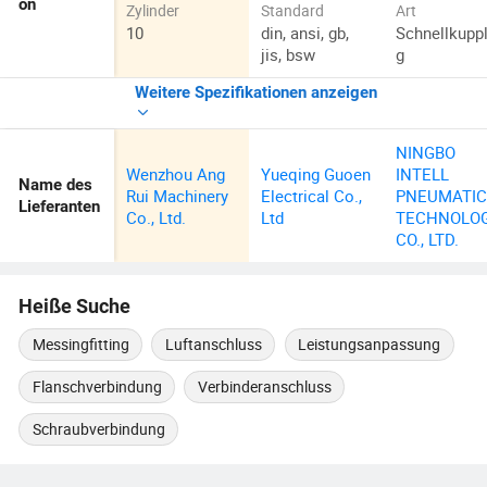
on
Zylinder
Standard
Art
10
din, ansi, gb,
Schnellkupp
jis, bsw
g
Weitere Spezifikationen anzeigen
NINGBO
Wenzhou Ang
Yueqing Guoen
INTELL
Name des
Rui Machinery
Electrical Co.,
PNEUMATI
Lieferanten
Co., Ltd.
Ltd
TECHNOLO
CO., LTD.
Heiße Suche
Messingfitting
Luftanschluss
Leistungsanpassung
Flanschverbindung
Verbinderanschluss
Schraubverbindung