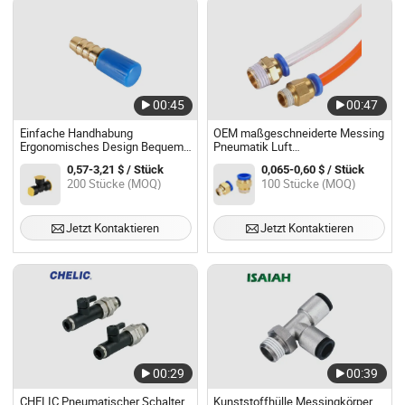
00:45
00:47
Einfache Handhabung
OEM maßgeschneiderte Messing
Ergonomisches Design Bequeme
Pneumatik Luft
Fahrzeugluftbremsenverbindung
Schnellanschluss für die
0,57-3,21 $ / Stück
0,065-0,60 $ / Stück
Automobilherstellung
200 Stücke (MOQ)
100 Stücke (MOQ)
Jetzt Kontaktieren
Jetzt Kontaktieren
00:29
00:39
CHELIC Pneumatischer Schalter
Kunststoffhülle Messingkörper