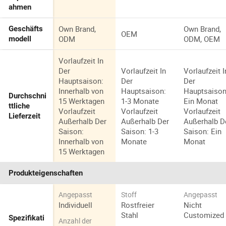
ahmen
Own Brand,
Own Brand,
Geschäfts
OEM
ODM
ODM, OEM
modell
Vorlaufzeit In
Der
Vorlaufzeit In
Vorlaufzeit I
Hauptsaison:
Der
Der
Innerhalb von
Hauptsaison:
Hauptsaison
Durchschni
15 Werktagen
1-3 Monate
Ein Monat
ttliche
Vorlaufzeit
Vorlaufzeit
Vorlaufzeit
Lieferzeit
Außerhalb Der
Außerhalb Der
Außerhalb D
Saison:
Saison: 1-3
Saison: Ein
Innerhalb von
Monate
Monat
15 Werktagen
Produkteigenschaften
Angepasst
Stoff
Angepasst
Individuell
Rostfreier
Nicht
Stahl
Customized
Spezifikati
Anzahl der