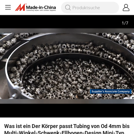
1
/
7
Was ist ein Der Körper passt Tubing von Od 4mm bis
Multi-Winkel-Schwenk-Ellbogen-Design Mini-Typ