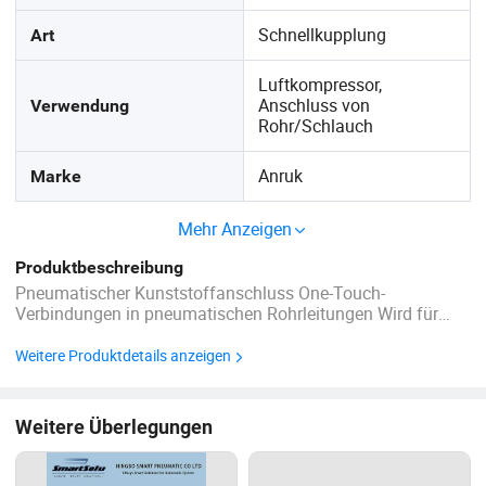
Schnellkupplung
Art
Luftkompressor,
Anschluss von
Verwendung
Rohr/Schlauch
Anruk
Marke
Mehr Anzeigen
Produktbeschreibung
Pneumatischer Kunststoffanschluss One-Touch-
Verbindungen in pneumatischen Rohrleitungen Wird für
eine Vielzahl von Knoten verwendet, um alle zu erfüllen
Bedürfnisse FunktionEinfache Verbindung/Trennung von
Weitere Produktdetails anzeigen
Rohr mit nur einem Tastendruck PC-Typ ist nützlich für ...
Weitere Überlegungen