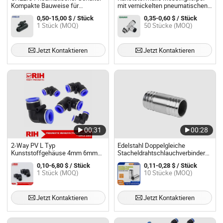
Kompakte Bauweise für
mit vernickelten pneumatischen
platzbegrenzte Umgebungen mit
Anschlüssen Luft-
0,50-15,00 $ / Stück
0,35-0,60 $ / Stück
stabiler Abdichtung und
Schnellverbinder
1 Stück (MOQ)
50 Stücke (MOQ)
Leckageverhinderung
Jetzt Kontaktieren
Jetzt Kontaktieren
00:31
00:28
2-Way PV L Typ
Edelstahl Doppelgleiche
Kunststoffgehäuse 4mm 6mm
Stacheldrahtschlauchverbinder
8mm 10mm Kunststoffrohr
Weichrohrverbindungsstück
0,10-6,80 $ / Stück
0,11-0,28 $ / Stück
Schnellverbinder Schlauch
1 Stück (MOQ)
10 Stücke (MOQ)
Schwarz Pneumatische
Verbindung
Jetzt Kontaktieren
Jetzt Kontaktieren