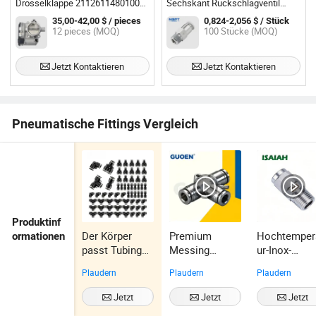
Drosselklappe 21126114801000
Sechskant Rückschlagventil
für Lada für Russland
Einweg Männlich Gerade
35,00-42,00 $ / pieces
0,824-2,056 $ / Stück
Pneumatische Steckfittings
12 pieces (MOQ)
100 Stücke (MOQ)
Jetzt Kontaktieren
Jetzt Kontaktieren
Pneumatische Fittings Vergleich
Produktinf
Der Körper
Premium
Hochtemper
ormationen
passt Tubing
Messing
ur-Inox-
von Od 4mm
Rohrverbindun
Pneumatikte
Plaudern
Plaudern
Plaudern
bis Multi-
gen für Metall
Push-on 316
Winkel-
Push-in T-
Edelstahlfitt
Jetzt
Jetzt
Jetzt
Schwenk-
Stück 1/4 Bsp
s für die