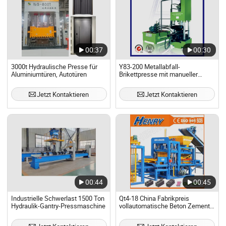
00:37
00:30
3000t Hydraulische Presse für
Y83-200 Metallabfall-
Aluminiumtüren, Autotüren
Brikettpresse mit manueller
Bedienung
Jetzt Kontaktieren
Jetzt Kontaktieren
00:44
00:45
Industrielle Schwerlast 1500 Ton
Qt4-18 China Fabrikpreis
Hydraulik-Gantry-Pressmaschine
vollautomatische Beton Zement
hydraulische hohle massive
Ziegelpressmaschine /