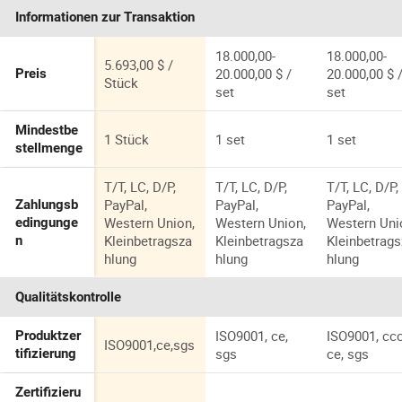
Presse
Informationen zur Transaktion
Automatisc
18.000,00-
18.000,00-
5.693,00 $ /
20.000,00 $ /
20.000,00 $ 
Preis
Stück
set
set
Mindestbe
1 Stück
1 set
1 set
stellmenge
T/T, LC, D/P,
T/T, LC, D/P,
T/T, LC, D/P,
PayPal,
PayPal,
PayPal,
Zahlungsb
Western Union,
Western Union,
Western Uni
edingunge
Kleinbetragsza
Kleinbetragsza
Kleinbetrag
n
hlung
hlung
hlung
Qualitätskontrolle
ISO9001, ce,
ISO9001, ccc
Produktzer
ISO9001,ce,sgs
sgs
ce, sgs
tifizierung
Zertifizieru