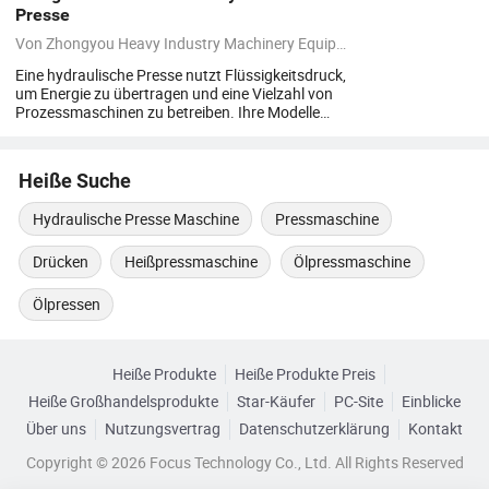
Presse
Von
Zhongyou Heavy Industry Machinery Equipment
am
18/02/2025
Eine hydraulische Presse nutzt Flüssigkeitsdruck,
um Energie zu übertragen und eine Vielzahl von
Prozessmaschinen zu betreiben. Ihre Modelle
können nach verschiedenen Klassifikationen
unterteilt werden. Im Folgenden finden Sie eine
detaillierte Zusammenfassung der Modelle von
Heiße Suche
hydraulischen Pressen.
Hydraulische Presse Maschine
Pressmaschine
Drücken
Heißpressmaschine
Ölpressmaschine
Ölpressen
Heiße Produkte
Heiße Produkte Preis
Heiße Großhandelsprodukte
Star-Käufer
PC-Site
Einblicke
Über uns
Nutzungsvertrag
Datenschutzerklärung
Kontakt
Copyright © 2026 Focus Technology Co., Ltd. All Rights Reserved