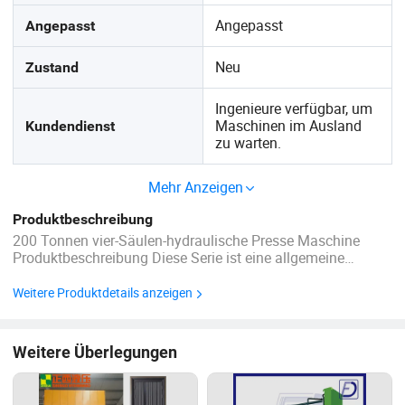
Angepasst
Angepasst
Neu
Zustand
Ingenieure verfügbar, um
Maschinen im Ausland
Kundendienst
zu warten.
Mehr Anzeigen
Produktbeschreibung
200 Tonnen vier-Säulen-hydraulische Presse Maschine
Produktbeschreibung Diese Serie ist eine allgemeine
hydraulische Presse, auch bekannt Als universelle
Hydraulikpresse. Diese Hydraulikpresse ist geeignet Zum
Weitere Produktdetails anzeigen
Dehnen und Stanzen (optionaler Stanzpuffer), Biegen,
Flanken ...
Weitere Überlegungen