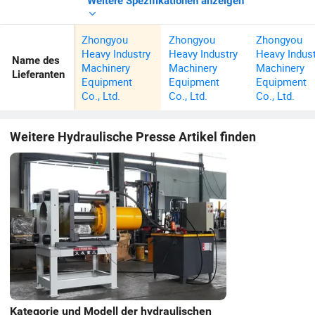
Weitere Spezifikationen anzeigen
Zhongyou
Zhongyou
Zhongyou
Heavy Industry
Heavy Industry
Heavy Indus
Name des
Machinery
Machinery
Machinery
Lieferanten
Equipment
Equipment
Equipment
Co., Ltd.
Co., Ltd.
Co., Ltd.
Weitere
Hydraulische Presse
Artikel finden
Kategorie und Modell der hydraulischen