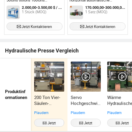
50tons 60tons 100tons
horizontal automatische
Industrielle Möbel Holz
hydraulische Pressmaschine
2.000,00-3.500,00 $ / Stück
170.000,00-300.000,00 $ / Satz
Hydraulische Kaltpressmaschine
1 Stück (MOQ)
1 Satz (MOQ)
für die Herstellung von Holztüren,
Furnier, Laminat Holztüren,
Paletten
Jetzt Kontaktieren
Jetzt Kontaktieren
Hydraulische Presse Vergleich
Produktinf
200 Ton Vier-
Servo
Wärme
ormationen
Säulen-
Hochgeschwin
Hydraulisch
Hydraulikpress
digkeits-
Presse
Plaudern
Plaudern
Plaudern
e Maschine
Hydraulikpress
Maschine 4
e 100 Ton
Ton 4 Säule
Jetzt
Jetzt
Jetzt
Hydraulisch
Kontaktieren
Kontaktieren
Kontaktiere