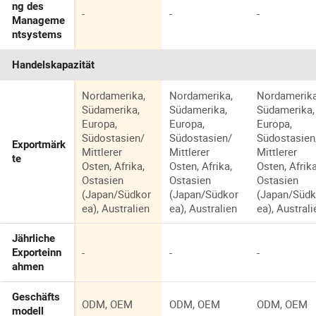
ng des
-
-
-
Manageme
ntsystems
Handelskapazität
Nordamerika,
Nordamerika,
Nordamerika
Südamerika,
Südamerika,
Südamerika,
Europa,
Europa,
Europa,
Südostasien/
Südostasien/
Südostasien
Exportmärk
Mittlerer
Mittlerer
Mittlerer
te
Osten, Afrika,
Osten, Afrika,
Osten, Afrika
Ostasien
Ostasien
Ostasien
(Japan/Südkor
(Japan/Südkor
(Japan/Südk
ea), Australien
ea), Australien
ea), Australi
Jährliche
-
-
-
Exporteinn
ahmen
Geschäfts
ODM, OEM
ODM, OEM
ODM, OEM
modell