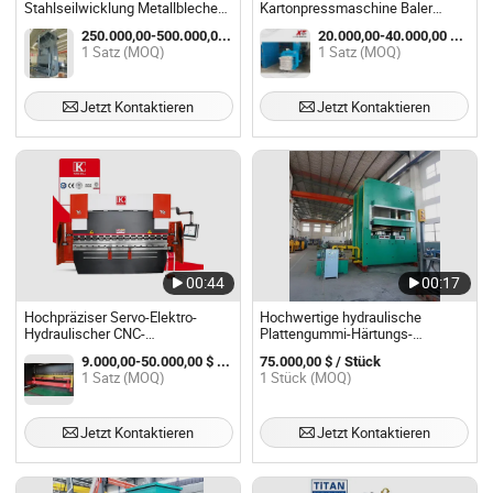
Stahlseilwicklung Metallbleche
Kartonpressmaschine Baler
Formgebung
Maschine
250.000,00-500.000,00 $ / Satz
20.000,00-40.000,00 $ / Satz
Stanzhydraulikpresse Maschine
1 Satz (MOQ)
1 Satz (MOQ)
Jetzt Kontaktieren
Jetzt Kontaktieren
00:44
00:17
Hochpräziser Servo-Elektro-
Hochwertige hydraulische
Hydraulischer CNC-
Plattengummi-Härtungs-
Biegemaschine 100 Ton 110 Ton
Vulkanisierpresse
9.000,00-50.000,00 $ / Satz
75.000,00 $ / Stück
Da66t Da69t Steuerung
1 Satz (MOQ)
1 Stück (MOQ)
Jetzt Kontaktieren
Jetzt Kontaktieren