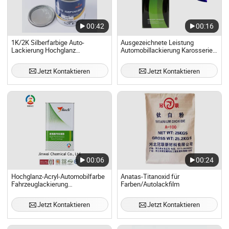
00:42
00:16
1K/2K Silberfarbige Auto-
Ausgezeichnete Leistung
Lackierung Hochglanz
Automobillackierung Karosserie
Fahrzeugbeschichtung 2K
Automobillack Auto-
Decklack
Überholungsfarbe
Jetzt Kontaktieren
Jetzt Kontaktieren
Fahrzeugbeschichtung
Farbtabelle für Originallackfirmen
in China
00:06
00:24
Hochglanz-Acryl-Automobilfarbe
Anatas-Titanoxid für
Fahrzeuglackierung
Farben/Autolackfilm
Fahrzeugbeschichtung
Jetzt Kontaktieren
Jetzt Kontaktieren