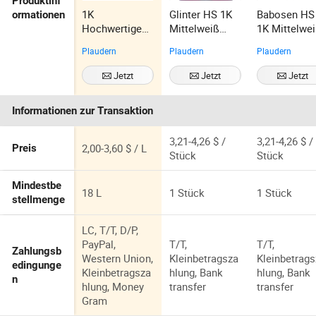
Produktinf
1K
Glinter HS 1K
Babosen HS
ormationen
Hochwertige
Mittelweiß
1K Mittelwe
Automobillack
Silber M206
Silber M206
Plaudern
Plaudern
Plaudern
e, direkte
Hochglänzend
Hochglänze
Lieferung aus
e Acryl-
e Acryl-
Jetzt
Jetzt
Jetzt
chinesischer
Automobilfarb
Automobilfa
Kontaktieren
Kontaktieren
Kontaktiere
Fabrik,
e
e
Informationen zur Transaktion
maßgeschneid
erte Farben,
kosteneffizient
3,21-4,26 $ /
3,21-4,26 $ /
2,00-3,60 $ / L
Preis
e
Stück
Stück
Beschichtung
für die
Mindestbe
18 L
1 Stück
1 Stück
Fahrzeuglackie
stellmenge
rung
LC, T/T, D/P,
PayPal,
T/T,
T/T,
Zahlungsb
Western Union,
Kleinbetragsza
Kleinbetrag
edingunge
Kleinbetragsza
hlung, Bank
hlung, Bank
n
hlung, Money
transfer
transfer
Gram