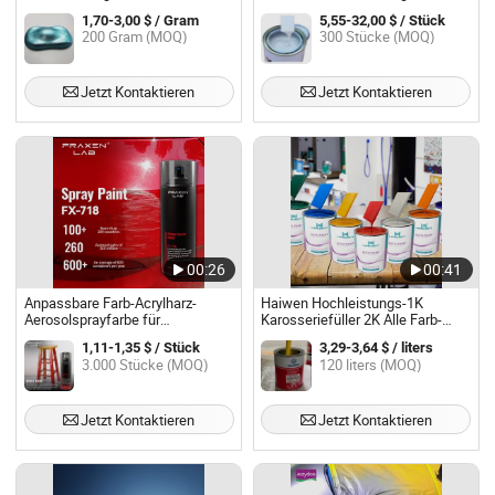
Oberfläche
Autoreparatur
1,70-3,00 $ / Gram
5,55-32,00 $ / Stück
200 Gram (MOQ)
300 Stücke (MOQ)
Jetzt Kontaktieren
Jetzt Kontaktieren
00:26
00:41
Anpassbare Farb-Acrylharz-
Haiwen Hochleistungs-1K
Aerosolsprayfarbe für
Karosseriefüller 2K Alle Farb-
Autolackbeschichtungen,
Beschichtungen für die
1,11-1,35 $ / Stück
3,29-3,64 $ / liters
Reparaturen und
Autolackierung mit Fabrikpreis
3.000 Stücke (MOQ)
120 liters (MOQ)
Kratzschutzbeschichtungen für
1litre 4litre
Autos und andere Anwendungen
Jetzt Kontaktieren
Jetzt Kontaktieren