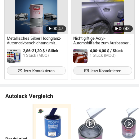
00:47
00:48
Metallisches Silber Hochglanz-
Nicht giftige Acryl-
Automotivbeschichtung mit
Automobilfarbe zum Ausbessern,
starker Haftung
glatte Autolackierung,
2,86-21,30 $ / Stück
4,00-6,00 $ / Stück
mehrfarbige metallische
1 Stück (MOQ)
1 Stück (MOQ)
Fahrzeuglackbeschichtung mit
hohem Feststoffgehalt
Jetzt Kontaktieren
Jetzt Kontaktieren
Autolack Vergleich