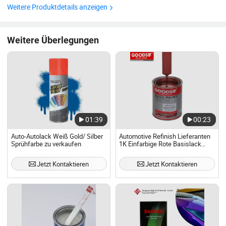
min (20℃) Polnische Zeit:6-8 Stunden(20℃) Trocknen mit
Weitere Produktdetails anzeigen
Infrarot :30 min(60℃) Spritzlackierungen ...
Weitere Überlegungen
01:39
00:23
Auto-Autolack Weiß Gold/ Silber
Automotive Refinish Lieferanten
Sprühfarbe zu verkaufen
1K Einfarbige Rote Basislack
Auto Grundierungen
Fahrzeugbeschichtungen
Jetzt Kontaktieren
Jetzt Kontaktieren