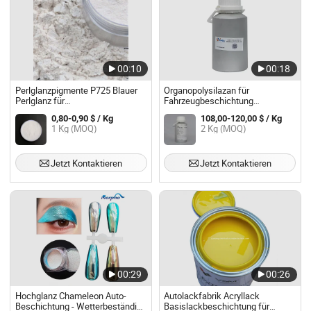
00:10
00:18
Perlglanzpigmente P725 Blauer
Organopolysilazan für
Perlglanz für
Fahrzeugbeschichtung
Kunststoffbeschichtung 225
Automobilverzierung Iota 9970
0,80-0,90 $ / Kg
108,00-120,00 $ / Kg
Rutilfein Silberfarbe
1 Kg (MOQ)
2 Kg (MOQ)
Baubeschichtung Autolackierung
Heißer Verkauf
Jetzt Kontaktieren
Jetzt Kontaktieren
00:29
00:26
Hochglanz Chameleon Auto-
Autolackfabrik Acryllack
Beschichtung - Wetterbeständige
Basislackbeschichtung für