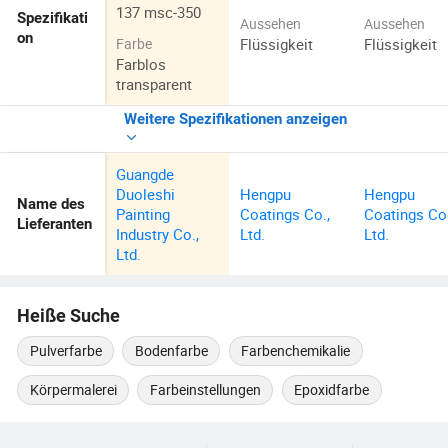
137 msc-350
Spezifikati
Aussehen
Aussehen
on
Flüssigkeit
Flüssigkeit
Farbe
Farblos
transparent
Weitere Spezifikationen anzeigen
Guangde
Duoleshi
Hengpu
Hengpu
Name des
Painting
Coatings Co.,
Coatings Co.
Lieferanten
Industry Co.,
Ltd.
Ltd.
Ltd.
Heiße Suche
Pulverfarbe
Bodenfarbe
Farbenchemikalie
Körpermalerei
Farbeinstellungen
Epoxidfarbe