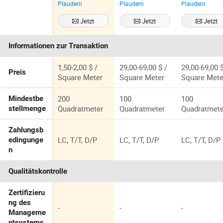
Plaudern
Plaudern
Plaudern
Positive
Flexodruckplat
Druckplatte
Thermo-CTP-
te
Jetzt
Jetzt
Jetzt
Platte
Kontaktieren
Kontaktieren
Kontaktiere
Informationen zur Transaktion
1,50-2,00 $ /
29,00-69,00 $ /
29,00-69,00 $
Preis
Square Meter
Square Meter
Square Mete
200
100
100
Mindestbe
Quadratmeter
Quadratmeter
Quadratmete
stellmenge
Zahlungsb
LC, T/T, D/P
LC, T/T, D/P
LC, T/T, D/P
edingunge
n
Qualitätskontrolle
Zertifizieru
ng des
-
-
-
Manageme
ntsystems