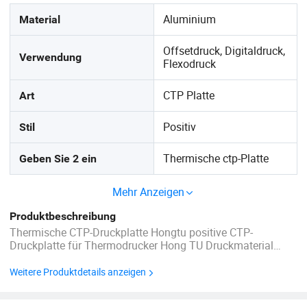
Aluminium
Material
Offsetdruck, Digitaldruck,
Verwendung
Flexodruck
CTP Platte
Art
Positiv
Stil
Thermische ctp-Platte
Geben Sie 2 ein
Mehr Anzeigen
Produktbeschreibung
Thermische CTP-Druckplatte Hongtu positive CTP-
Druckplatte für Thermodrucker Hong TU Druckmaterial
thermische CTP Druckplatte ist schnelle Empfindlichkeit,
ausgezeichnete Kompatibilität, stabile Leistung, gut Tinte-
Weitere Produktdetails anzeigen
Wasser -Gleichgewicht, gute wiederholbare Druckpunkt ...