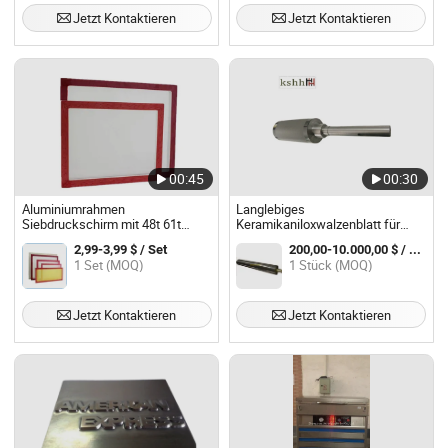
Jetzt Kontaktieren
Jetzt Kontaktieren
00:45
00:30
Aluminiumrahmen
Langlebiges
Siebdruckschirm mit 48t 61t
Keramikaniloxwalzenblatt für
weißer Maschenplatte für
Beschichtungen
2,99-3,99 $ / Set
200,00-10.000,00 $ / Stück
Lösemitteltinte Zustand
1 Set (MOQ)
1 Stück (MOQ)
Jetzt Kontaktieren
Jetzt Kontaktieren