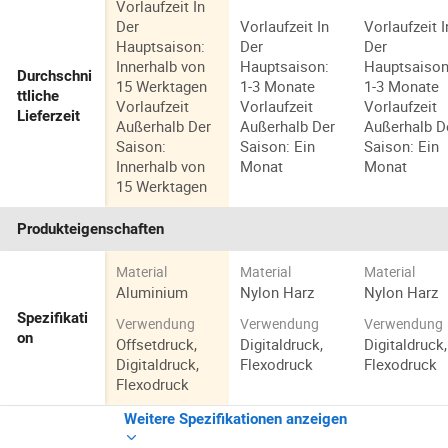
Vorlaufzeit In
Der
Vorlaufzeit In
Vorlaufzeit I
Hauptsaison:
Der
Der
Innerhalb von
Hauptsaison:
Hauptsaison
Durchschni
15 Werktagen
1-3 Monate
1-3 Monate
ttliche
Vorlaufzeit
Vorlaufzeit
Vorlaufzeit
Lieferzeit
Außerhalb Der
Außerhalb Der
Außerhalb D
Saison:
Saison: Ein
Saison: Ein
Innerhalb von
Monat
Monat
15 Werktagen
Produkteigenschaften
Material
Material
Material
Aluminium
Nylon Harz
Nylon Harz
Spezifikati
Verwendung
Verwendung
Verwendung
on
Offsetdruck,
Digitaldruck,
Digitaldruck,
Digitaldruck,
Flexodruck
Flexodruck
Flexodruck
Weitere Spezifikationen anzeigen