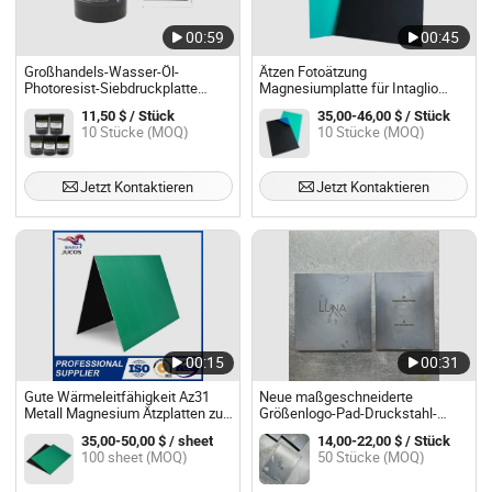
00:59
00:45
Großhandels-Wasser-Öl-
Ätzen Fotoätzung
Photoresist-Siebdruckplatte
Magnesiumplatte für Intaglio
dicke Platte hohe Empfindlichkeit
Thermodruckformen Plaketten
11,50 $ / Stück
35,00-46,00 $ / Stück
PCB-Platte Photoresist-
Auszeichnungen
10 Stücke (MOQ)
10 Stücke (MOQ)
Laserplattenherstellung
Jetzt Kontaktieren
Jetzt Kontaktieren
00:15
00:31
Gute Wärmeleitfähigkeit Az31
Neue maßgeschneiderte
Metall Magnesium Ätzplatten zu
Größenlogo-Pad-Druckstahl-
verkaufen
Druckplatte für Pad-
35,00-50,00 $ / sheet
14,00-22,00 $ / Stück
Druckmaschine
100 sheet (MOQ)
50 Stücke (MOQ)