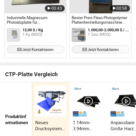
00:43
00:58
Industrielle Magnesium-
Bester Preis Flexo Photopolymer
Photoätzplatte für
Plattenherstellungsmaschine
Hochvolumendruck
Flexo Plattenwaschmaschine
12,00 $ / Kg
1.000,00-2.000,00 $ / Satz
Harzplattenherstellungsmaschine
1 Kg (MOQ)
1 Satz (MOQ)
Jetzt Kontaktieren
Jetzt Kontaktieren
CTP-Platte Vergleich
Produktinf
Neues
1.14mm-
Anpassbare
ormationen
Drucksystem
3.94mm
Größe Harz
Vorteil
Digitale
Digital Flexo