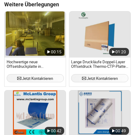
Weitere Überlegungen
00:15
01:20
Hochwertige neue
Lange Druckläufe Doppel-Layer
Offsetdruckplatte in
Offsetdruck Thermo-CTP-Platte
einwandfreiem Zustand,
100, 000 Eindrücke
thermische CTP-Platte
Jetzt Kontaktieren
Jetzt Kontaktieren
00:42
00:49