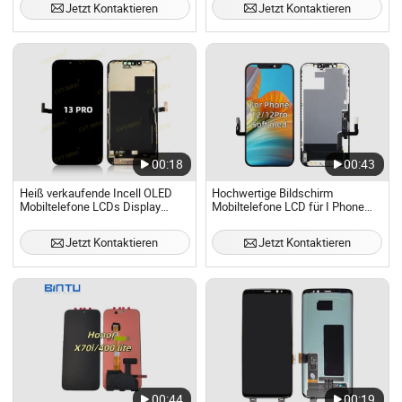
Jetzt Kontaktieren
Jetzt Kontaktieren
PRO Max Touchscreen-Teil
00:18
00:43
Heiß verkaufende Incell OLED
Hochwertige Bildschirm
Mobiltelefone LCDs Display
Mobiltelefone LCD für I Phone
Touch LCD Bildschirm Ersatz
12/12 PRO Weiche OLED
Mobiltelefon LCD für Spark 7
Ersatzbildschirm Anzeige
Jetzt Kontaktieren
Jetzt Kontaktieren
Heiß 7 PRO
00:44
00:19