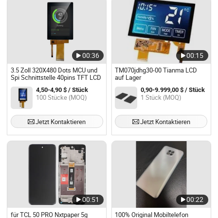
00:36
00:15
3.5 Zoll 320X480 Dots MCU und
TM070jdhg30-00 Tianma LCD
Spi Schnittstelle 40pins TFT LCD
auf Lager
4,50-4,90 $ / Stück
0,90-9.999,00 $ / Stück
100 Stücke (MOQ)
1 Stück (MOQ)
Jetzt Kontaktieren
Jetzt Kontaktieren
00:51
00:22
für TCL 50 PRO Nxtpaper 5g
100% Original Mobiltelefon