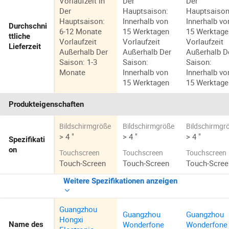
Vorlaufzeit In
Der
Der
Der
Hauptsaison:
Hauptsaison
Hauptsaison:
Innerhalb von
Innerhalb vo
Durchschni
6-12 Monate
15 Werktagen
15 Werktage
ttliche
Vorlaufzeit
Vorlaufzeit
Vorlaufzeit
Lieferzeit
Außerhalb Der
Außerhalb Der
Außerhalb D
Saison: 1-3
Saison:
Saison:
Monate
Innerhalb von
Innerhalb vo
15 Werktagen
15 Werktage
Produkteigenschaften
Bildschirmgröße
Bildschirmgröße
Bildschirmgr
> 4 "
> 4 "
> 4 "
Spezifikati
on
Touchscreen
Touchscreen
Touchscreen
Touch-Screen
Touch-Screen
Touch-Scree
Weitere Spezifikationen anzeigen
Guangzhou
Guangzhou
Guangzhou
Hongxi
Wonderfone
Wonderfone
Name des