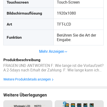
Touch-Screen
Touchscreen
1920x1080
Bildschirmauflösung
TFT-LCD
Art
Berühren Sie die Art der
Funktion
Eingabe.
Mehr Anzeigen
Produktbeschreibung
FRAGEN UND ANTWORTEN F: Wie lange ist die Vorlaufzeit?
A:2-5days nach Erhalt der Zahlung. F: Wie lange kann ich
die Ware akzeptieren, nachdem ich bezahlt habe? A:
Innerhalb von 3-5 Werktagen per Express versendet.große
Weitere Produktdetails anzeigen
Bestellung wird per See oder Luft versendet werden. F: Was
...
Weitere Überlegungen