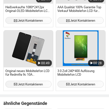
Heißverkaufte 1080*2412px
AAA Qualität 100% Garantie Top
Original-OLED-Mobiltelefon-LCD
Verkauf Mobiltelefon LCD für
für Honor X70I
Samsung Note 20/Note 10/Note
9/Note 8/S22/S22 Plus/S22
Jetzt Kontaktieren
Jetzt Kontaktieren
Ultra/S21/S10/S10 Plus/S9/S9
Plus/S8 G950
00:49
00:28
Original neues Mobiltelefon LCD
3.0 Zoll 240*400 Auflösung
für Redmi9a 9c 10A
Mobiltelefon LCD
Displaybildschirm-Baugruppe
Jetzt Kontaktieren
Jetzt Kontaktieren
ähnliche Gegenstände