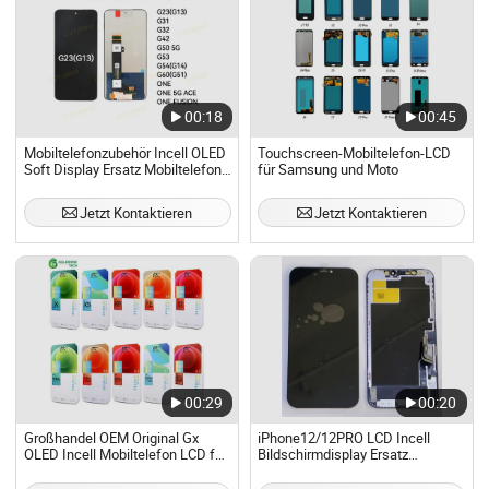
00:18
00:45
Mobiltelefonzubehör Incell OLED
Touchscreen-Mobiltelefon-LCD
Soft Display Ersatz Mobiltelefon
für Samsung und Moto
LCD für Moto G13 G31 G42 G50
5g
Jetzt Kontaktieren
Jetzt Kontaktieren
00:29
00:20
Großhandel OEM Original Gx
iPhone12/12PRO LCD Incell
OLED Incell Mobiltelefon LCD für
Bildschirmdisplay Ersatz
iPhone 8 8plus LCD für iPhone 6
Hochwertiges Mobiltelefon LCD
6s 6s Plus 7 7plus Xs Max Xr 11