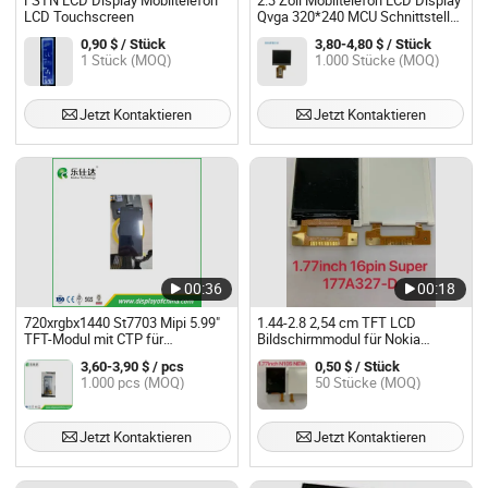
FSTN LCD Display Mobiltelefon
2.3 Zoll Mobiltelefon LCD Display
LCD Touchscreen
Qvga 320*240 MCU Schnittstelle
TFT LCD Modul
0,90 $ / Stück
3,80-4,80 $ / Stück
1 Stück (MOQ)
1.000 Stücke (MOQ)
Jetzt Kontaktieren
Jetzt Kontaktieren
00:36
00:18
720xrgbx1440 St7703 Mipi 5.99"
1.44-2.8 2,54 cm TFT LCD
TFT-Modul mit CTP für
Bildschirmmodul für Nokia
Smartphone-LCD
Mobiltelefone
3,60-3,90 $ / pcs
0,50 $ / Stück
1.000 pcs (MOQ)
50 Stücke (MOQ)
Jetzt Kontaktieren
Jetzt Kontaktieren