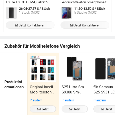
T803e T803D OEM-Qualität S
Gebrauchttelefon Smartphone für
LCD-Bildschirm und Digitizer-
G Power 2021 LCD-Display
26,04-27,57 $ / Stück
11,30-13,50 $ / Stück
Baugruppe + Rahmen, mattierter
Touchscreen Digitizer Baugruppe
1 Stück (MOQ)
5 Stücke (MOQ)
Bildschirm (ohne Logo)
Jetzt Kontaktieren
Jetzt Kontaktieren
Zubehör für Mobiltelefone Vergleich
Produktinf
Original Incell
S25 Ultra Sm-
für Samsun
ormationen
Mobiltelefon
S938u Sm-
S25 S931 LC
LCD für
S938u1 LCD-
Display
Plaudern
Plaudern
Plaudern
Huawei Y5
Display-Touch-
Digitizer
2017 Y6 PRO
Digitizer mit
Touchscreen
Jetzt
Jetzt
Jetzt
2018 Y7 Y8 Y9
Rahmen
Baugruppe