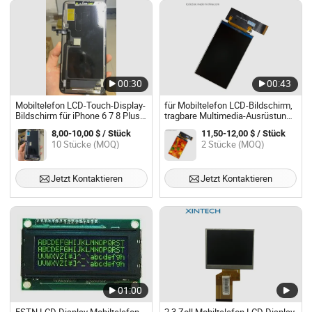
00:30
00:43
Mobiltelefon LCD-Touch-Display-
für Mobiltelefon LCD-Bildschirm,
Bildschirm für iPhone 6 7 8 Plus X
tragbare Multimedia-Ausrüstung
Xs Max 11 12 PRO
3.97 Zoll Vollansicht RGB
8,00-10,00 $ / Stück
11,50-12,00 $ / Stück
480X800 TFT LCD-Anzeige
10 Stücke (MOQ)
2 Stücke (MOQ)
Jetzt Kontaktieren
Jetzt Kontaktieren
01:00