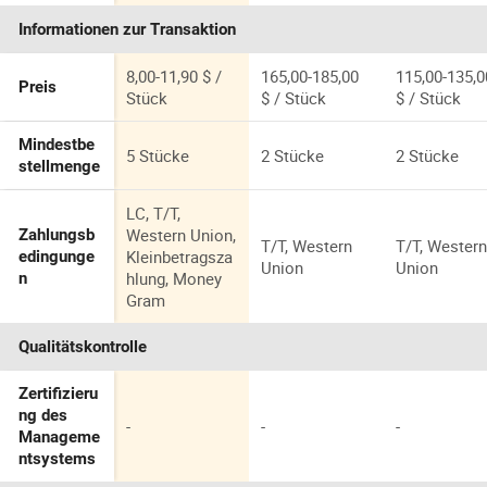
Kontaktieren
Kontaktieren
Kontaktiere
Prime 2019
Rahmen
Informationen zur Transaktion
Display für
Huawei Nova 2
3I 4 5t 6 7I 8I 9
8,00-11,90 $ /
165,00-185,00
115,00-135,0
Preis
Se Plus
Stück
$ / Stück
$ / Stück
Touchscreen
Ersatzteil
Mindestbe
5 Stücke
2 Stücke
2 Stücke
stellmenge
LC, T/T,
Western Union,
Zahlungsb
T/T, Western
T/T, Wester
Kleinbetragsza
edingunge
Union
Union
hlung, Money
n
Gram
Qualitätskontrolle
Zertifizieru
ng des
-
-
-
Manageme
ntsystems