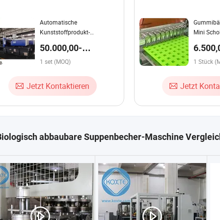
Automatische
Gummibä
Kunststoffprodukt-
Mini Scho
Hundewasserflasche
Geleebon
50.000,00-
6.500,
Preform-
66.000,00 $ / set
/ Stüc
Herstellungsmaschine
1 set (MOQ)
1 Stück (
Kunststoffkappen-
Spritzgießmaschine
Jetzt Kontaktieren
Jetzt Konta
Biologisch abbaubare Suppenbecher-Maschine Vergleic