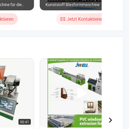
hine für die
Kunststoff Blasformmaschine
ktieren
Jetzt Kontaktieren
00:41
00:40