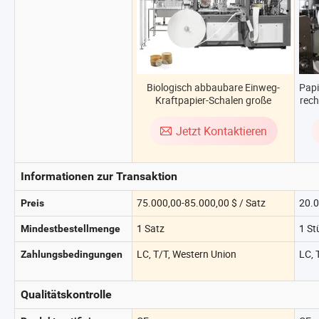
Biologisch abbaubare Einweg-
Papi
Kraftpapier-Schalen große
rech
Kraftpapierbehälter 40 Oz Kraft-
Salatschalen-
Jetzt Kontaktieren
Herstellungsmaschine
Informationen zur Transaktion
75.000,00-85.000,00 $ / Satz
20.0
Preis
1 Satz
1 St
Mindestbestellmenge
LC, T/T, Western Union
LC, 
Zahlungsbedingungen
Qualitätskontrolle