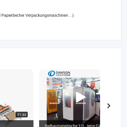
 Papierbecher Verpackungsmaschinen ...)
01:44
00:44
Halbautomatische 12L Jerry Can