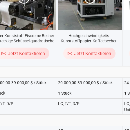
er Kunststoff Eiscreme Becher
Hochgeschwindigkeits-
teckige Schüssel quadratische
Kunststoffpapier-Kaffeebecher-
Abdeckung Formmaschine
Runddeckel-
P
Herstellungsformmaschine
Jetzt Kontaktieren
Jetzt Kontaktieren
00,00-39.000,00 $ / Stück
20.000,00-39.000,00 $ / Stück
24.
ück
1 Stück
1 S
T/T, D/P
LC, T/T, D/P
LC,
Uni