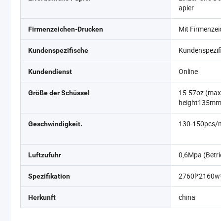
apier
Mit Firmenze
Firmenzeichen-Drucken
Kundenspezif
Kundenspezifische
Online
Kundendienst
15-57oz (ma
Größe der Schüssel
height135mm
130-150pcs/
Geschwindigkeit.
0,6Mpa (Betr
Luftzufuhr
2760l*2160w
Spezifikation
china
Herkunft