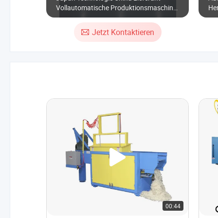
Vollautomatische Produktionsmaschine
Her
zur Herstellung von
hoc
Erwachsenenwindeln
Jetzt Kontaktieren
00:44