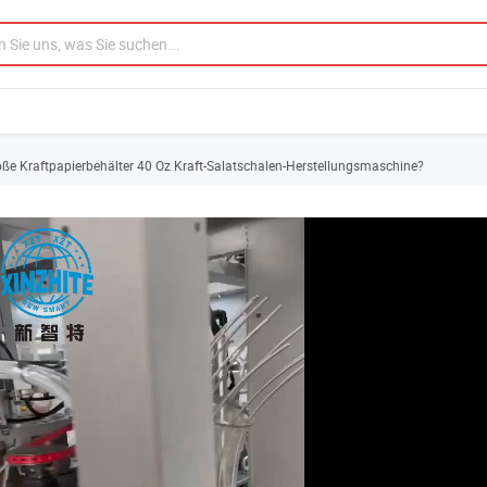
oße Kraftpapierbehälter 40 Oz Kraft-Salatschalen-Herstellungsmaschine?