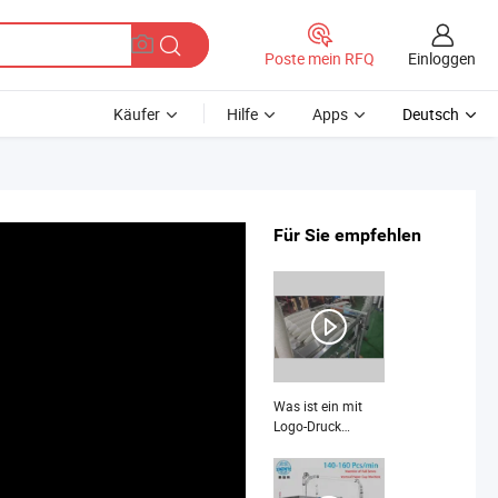
Einloggen
Poste mein RFQ
Käufer
Hilfe
Apps
Deutsch
Für Sie empfehlen
Was ist ein mit
Logo-Druck
maßgeschneiderte
vollautomatische
Platten-