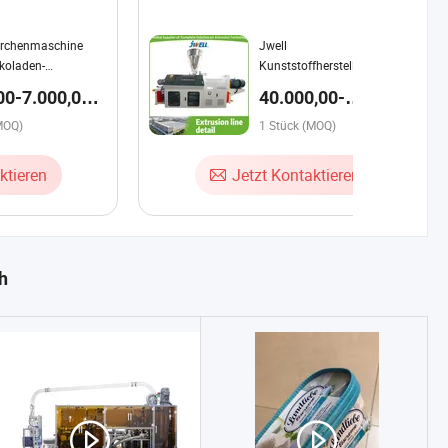
rchenmaschine
Jwell
koladen-
Kunststoffherstellungsmaschine
bonmaschine
UPVC Extruder Maschine
00-7.000,00 $
40.000,00-
Automatische
k
42.000,00 $ / Stück
MOQ)
Kunststoffproduktionslinie
1 Stück (MOQ)
PVC Fensterprofil Extruder
Kunststoffextrusionsmaschine
ktieren
Jetzt Kontaktieren
h