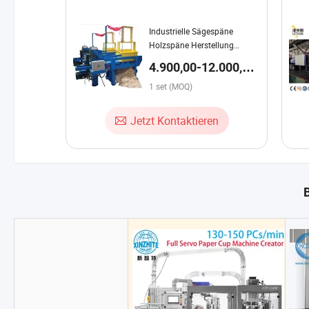
Industrielle Sägespäne
Holzspäne Herstellung
Maschine für Pferdebettung
4.900,00-12.000,00
$ / set
1 set (MOQ)
Jetzt Kontaktieren