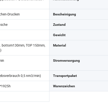
ichen-Drucken
Bescheinigung
ische
Zustand
Gewicht
x. bottom130mm, TOP 150mm,
Material
)
min
Stromversorgung
iebsverbrauch 0,5 nm3/min)
Transportpaket
*1925h
Warenzeichen