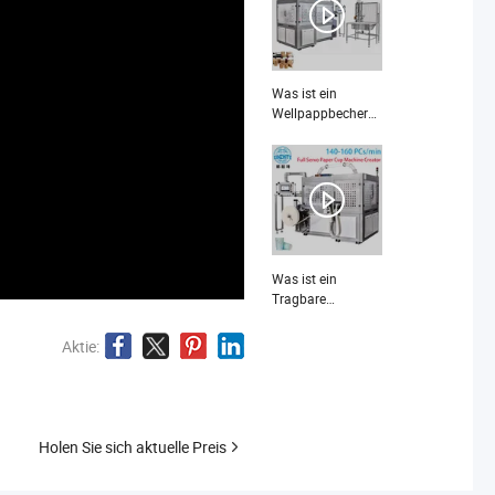
Papierbecher-
Maschine?
Was ist ein
Wellpappbecher
Einwegkaffeebecher
Milchteegetränkebecher
Takeaway-
Verpackungen
Becherherstellungsmaschine?
Was ist ein
Tragbare
gedruckte Einweg
12oz für
Aktie:
kohlensäurehaltige
kalte Getränke
Hochwertige
Verpackungspapierbecher
Herstellungsmaschine?
Holen Sie sich aktuelle Preis