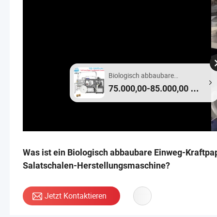
Biologisch abbaubare
Suppenbecher-Maschine
75.000,00-85.000,00 $ /
Satz
Was ist ein Biologisch abbaubare Einweg-Kraftpap
Salatschalen-Herstellungsmaschine?
Jetzt Kontaktieren