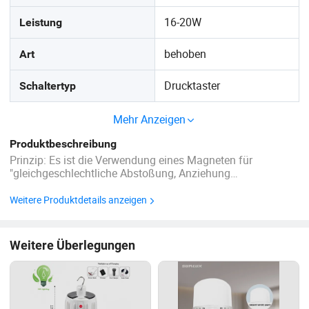
16-20W
Leistung
behoben
Art
Drucktaster
Schaltertyp
Mehr Anzeigen
Produktbeschreibung
Prinzip: Es ist die Verwendung eines Magneten für
"gleichgeschlechtliche Abstoßung, Anziehung
heterosexuell" in der Natur, Damit Magnete die Fähigkeit
haben, der Schwerkraft zu widerstehen, das heißt,
Weitere Produktdetails anzeigen
"magnetische Aufhängung". Vorteil: Schwimmend und
drehend, ...
Weitere Überlegungen