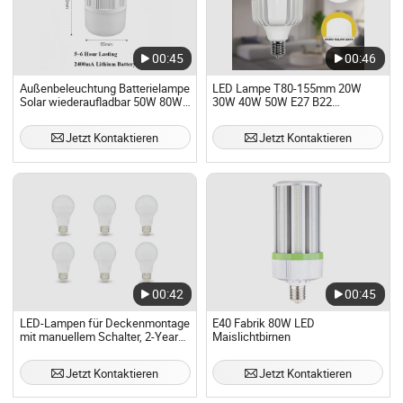
00:45
00:46
Außenbeleuchtung Batterielampe
LED Lampe T80-155mm 20W
Solar wiederaufladbar 50W 80W
30W 40W 50W E27 B22
100W Haken Campinglicht
Hochleistungs-LED-Säule T-Form
Notfall LED Solarlicht Glühbirne
LED Glühbirne
Jetzt Kontaktieren
Jetzt Kontaktieren
00:42
00:45
LED-Lampen für Deckenmontage
E40 Fabrik 80W LED
mit manuellem Schalter, 2-Year
Maislichtbirnen
Garantie
Jetzt Kontaktieren
Jetzt Kontaktieren