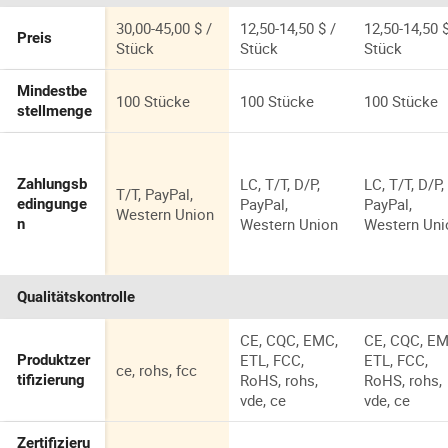
Nachttisch
wiederaufla
Baby
re
30,00-45,00 $ /
12,50-14,50 $ /
12,50-14,50 $
Preis
Kinderzimmer
Tischlampe
Stück
Stück
Stück
Licht mit
Dekoration
kabellosen
Schlafzimme
Mindestbe
100 Stücke
100 Stücke
100 Stücke
wiederaufladba
ampe für KT
stellmenge
ren USB LED
Schlafzimm
Lichtern
Nachttisch 
Abendessen
LC, T/T, D/P,
LC, T/T, D/P,
Zahlungsb
Hotel
T/T, PayPal,
PayPal,
PayPal,
edingunge
Western Union
Western Union
Western Uni
n
Qualitätskontrolle
CE, CQC, EMC,
CE, CQC, EM
ETL, FCC,
ETL, FCC,
Produktzer
ce, rohs, fcc
RoHS, rohs,
RoHS, rohs,
tifizierung
vde, ce
vde, ce
Zertifizieru