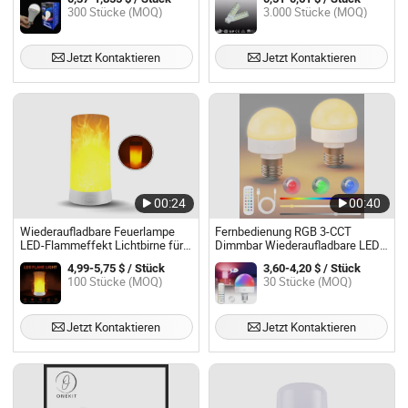
magnetischer Basis,
Halogenäquivalent) 85-265V LED
300 Stücke (MOQ)
3.000 Stücke (MOQ)
Campinglager Hausgebrauch -
Lichtbirne 360 Grad 3000-6500K
Lebekan Hersteller
mit CE genehmigt
Jetzt Kontaktieren
Jetzt Kontaktieren
00:24
00:40
Wiederaufladbare Feuerlampe
Fernbedienung RGB 3-CCT
LED-Flammeffekt Lichtbirne für
Dimmbar Wiederaufladbare LED-
Bar Hotel Feiertagsfeier
Lampen für Tisch-, Wand- und
4,99-5,75 $ / Stück
3,60-4,20 $ / Stück
Dekorationen
Stehlampen
100 Stücke (MOQ)
30 Stücke (MOQ)
Jetzt Kontaktieren
Jetzt Kontaktieren