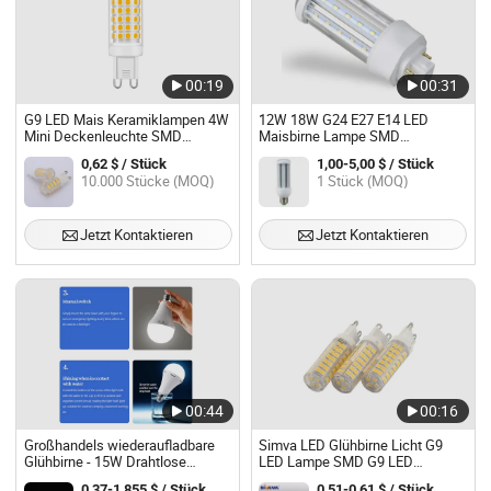
00:19
00:31
G9 LED Mais Keramiklampen 4W
12W 18W G24 E27 E14 LED
Mini Deckenleuchte SMD
Maisbirne Lampe SMD
Energiesparlampe
Warmweiß Kaltweiß Lampara
0,62 $ / Stück
1,00-5,00 $ / Stück
Ampoule LED Lichtbirne
10.000 Stücke (MOQ)
1 Stück (MOQ)
Jetzt Kontaktieren
Jetzt Kontaktieren
00:44
00:16
Großhandels wiederaufladbare
Simva LED Glühbirne Licht G9
Glühbirne - 15W Drahtlose
LED Lampe SMD G9 LED
Notfall-LED-Glühbirne mit
Glühbirne 5W 420lm (40W
0,37-1,855 $ / Stück
0,51-0,61 $ / Stück