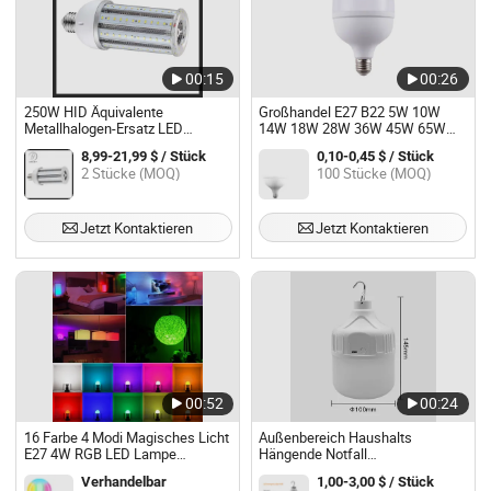
00:15
00:26
250W HID Äquivalente
Großhandel E27 B22 5W 10W
Metallhalogen-Ersatz LED
14W 18W 28W 36W 45W 65W
Maislichtbirne
LED Glühbirne Lampe Bohlam
8,99-21,99 $ / Stück
0,10-0,45 $ / Stück
Bombilla LED wiederaufladbare
2 Stücke (MOQ)
100 Stücke (MOQ)
Kopf schwimmende Lichtbirne
Jetzt Kontaktieren
Jetzt Kontaktieren
00:52
00:24
16 Farbe 4 Modi Magisches Licht
Außenbereich Haushalts
E27 4W RGB LED Lampe
Hängende Notfall
Glühbirne Drahtlose
Wiederaufladbare LED Lampe
Verhandelbar
1,00-3,00 $ / Stück
Fernbedienung Smarte RGB
Licht Glühbirne mit