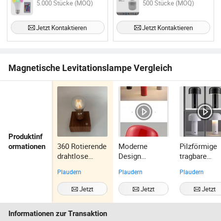
5.000 Stücke (MOQ)
500 Stücke (MOQ)
Lichtbirnen
Knopfsteuerung 150W 100mm
Wiederaufladbare LED Glühbirne
Jetzt Kontaktieren
Jetzt Kontaktieren
Magnetische Levitationslampe Vergleich
Produktinf
360 Rotierende
Moderne
Pilzförmige
ormationen
drahtlose
Design
tragbare
wiederaufladba
kabellose
kabellose
Plaudern
Plaudern
Plaudern
re
Lampe
Schreibtisch
magnetische
Großhandel
mpe mit
Jetzt
Jetzt
Jetzt
Schwebelampe
China LED
Touch-
Kontaktieren
Kontaktieren
Kontaktiere
Lichtbirne als
Esstischlampe
Steuerung 3
Informationen zur Transaktion
Geschenk
n Restaurant
Stufen