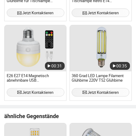
Glühbirne für Tischlampe
Tischlampe Retro E14
Wohnzimmer Dekoration
Wiederaufladbare LED-
Lampenbirne
Jetzt Kontaktieren
Jetzt Kontaktieren
00:31
00:35
E26 E27 E14 Magnetisch
360 Grad LED Lampe Filament
abnehmbare USB
Glühbirne 220V T52 Glühbirne
wiederaufladbare Glühbirnen mit
Fernbedienung für nicht
Jetzt Kontaktieren
Jetzt Kontaktieren
verkabelte Wandleuchten
Wohnraumlampen
ähnliche Gegenstände