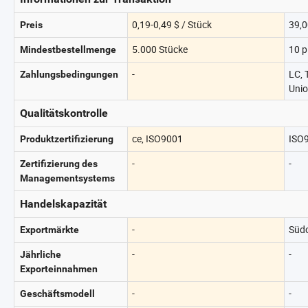
0,19-0,49 $ / Stück
39,0
Preis
5.000 Stücke
10 p
Mindestbestellmenge
-
LC, 
Zahlungsbedingungen
Unio
Qualitätskontrolle
ce, ISO9001
ISO
Produktzertifizierung
-
-
Zertifizierung des
Managementsystems
Handelskapazität
-
Südo
Exportmärkte
-
-
Jährliche
Exporteinnahmen
-
-
Geschäftsmodell