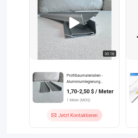
00:16
Profilbaumaterialien -
Aluminiumlegierung
Eckverkleidung -
1,70-2,50 $ / Meter
Metallverkleidung
1 Meter (MOQ)
Jetzt Kontaktieren