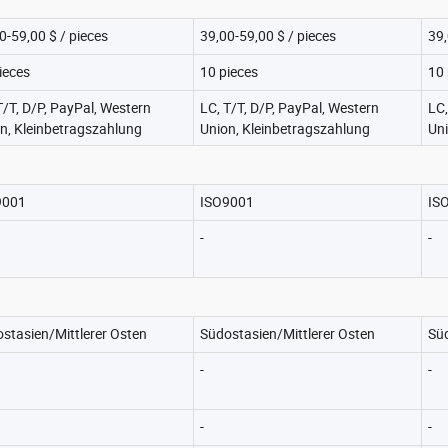
0-59,00 $ / pieces
39,00-59,00 $ / pieces
39,
ieces
10 pieces
10 
T/T, D/P, PayPal, Western
LC, T/T, D/P, PayPal, Western
LC,
n, Kleinbetragszahlung
Union, Kleinbetragszahlung
Uni
9001
ISO9001
IS
-
-
stasien/Mittlerer Osten
Südostasien/Mittlerer Osten
Süd
-
-
-
-