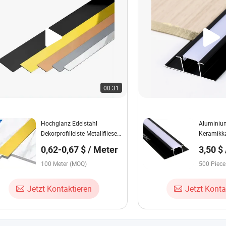
00:31
Hochglanz Edelstahl
Aluminium
Dekorprofilleiste Metallfliesen
Keramikka
Außen-Eckverkleidung
extrudiert
0,62-0,67 $ / Meter
3,50 $
Fliesenau
100 Meter (MOQ)
500 Piec
Jetzt Kontaktieren
Jetzt Konta