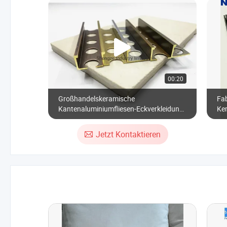
00:20
Großhandelskeramische
Fab
Kantenaluminiumfliesen-Eckverkleidung
Ker
für Wand-Listello
Jetzt Kontaktieren