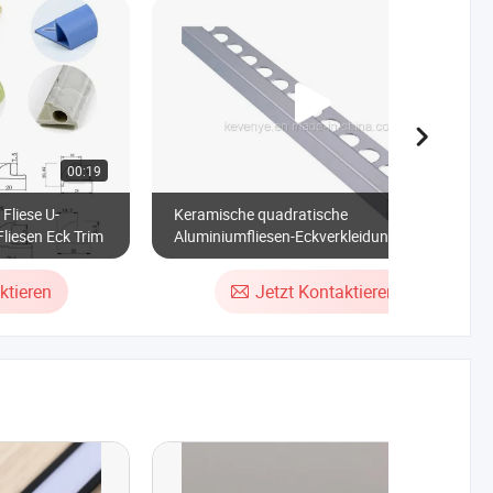
00:19
00:27
Fliese U-
Keramische quadratische
liesen Eck Trim
Aluminiumfliesen-Eckverkleidung
ktieren
Jetzt Kontaktieren