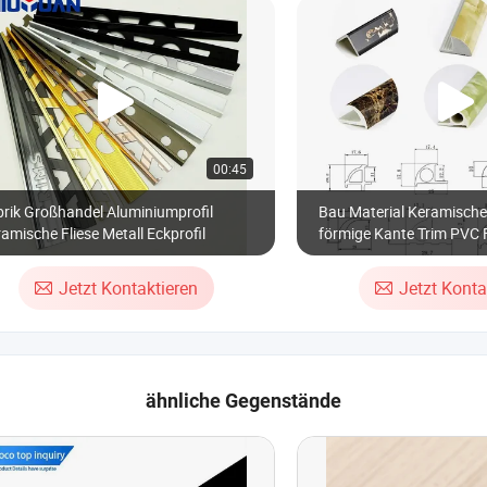
00:45
rik Großhandel Aluminiumprofil
Bau Material Keramische 
amische Fliese Metall Eckprofil
förmige Kante Trim PVC F
Jetzt Kontaktieren
Jetzt Konta
ähnliche Gegenstände