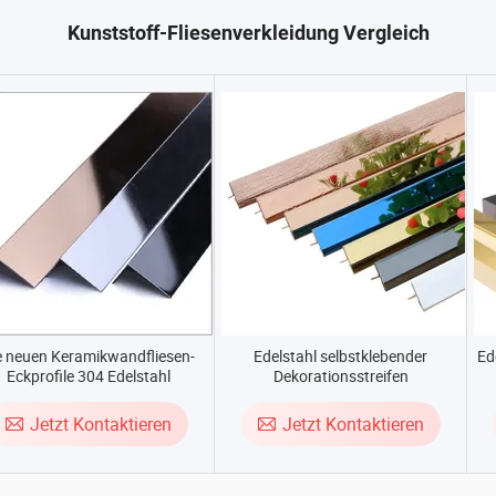
Kunststoff-Fliesenverkleidung Vergleich
e neuen Keramikwandfliesen-
Edelstahl selbstklebender
Ed
Eckprofile 304 Edelstahl
Dekorationsstreifen
Fliesenverkleidung goldener
Spiegel
Jetzt Kontaktieren
Jetzt Kontaktieren