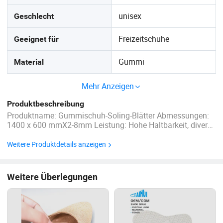
unisex
Geschlecht
Freizeitschuhe
Geeignet für
Gummi
Material
Mehr Anzeigen
Produktbeschreibung
Produktname: Gummischuh-Soling-Blätter Abmessungen:
1400 x 600 mmX2-8mm Leistung: Hohe Haltbarkeit, diverse
Prägungen verfügbar Dichte: 1,2g/cm Zugfestigkeit:
>18,0Mpa Härte: 90 Shorea Anwendung: Speziell für
Weitere Produktdetails anzeigen
Schuhsohlen entwickelt Verpackung und Transport: ...
Weitere Überlegungen