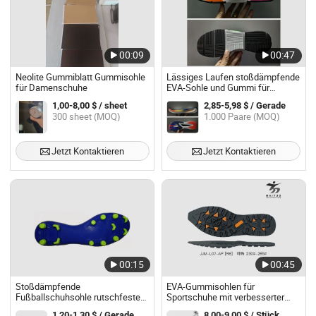
00:09
00:47
Neolite Gummiblatt Gummisohle
Lässiges Laufen stoßdämpfende
für Damenschuhe
EVA-Sohle und Gummi für
bequemen sportlichen
1,00-8,00 $ / sheet
2,85-5,98 $ / Gerade
Schuhgebrauch
300 sheet (MOQ)
1.000 Paare (MOQ)
Jetzt Kontaktieren
Jetzt Kontaktieren
00:15
00:45
Stoßdämpfende
EVA-Gummisohlen für
Fußballschuhsohle rutschfeste
Sportschuhe mit verbesserter
Gummifußsohle
Haltbarkeit
1,20-1,30 $ / Gerade
8,00-9,00 $ / Stück