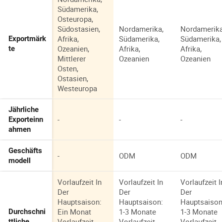
Südamerika,
Osteuropa,
Südostasien,
Nordamerika,
Nordamerika
Afrika,
Südamerika,
Südamerika,
Exportmärk
Ozeanien,
Afrika,
Afrika,
te
Mittlerer
Ozeanien
Ozeanien
Osten,
Ostasien,
Westeuropa
Jährliche
-
-
-
Exporteinn
ahmen
Geschäfts
-
ODM
ODM
modell
Vorlaufzeit In
Vorlaufzeit In
Vorlaufzeit I
Der
Der
Der
Hauptsaison:
Hauptsaison:
Hauptsaison
Ein Monat
1-3 Monate
1-3 Monate
Durchschni
Vorlaufzeit
Vorlaufzeit
Vorlaufzeit
ttliche