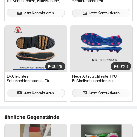
für Schuhsohlen, Hausschuhe,
Schuhreparaturen
Flip-Flops und
Sandalenherstellung
Jetzt Kontaktieren
Jetzt Kontaktieren
00:28
00:28
EVA leichtes
Neue Art rutschfeste TPU
Schuhsohlenmaterial für
Fußballschuhsohlen aus
Freizeitschuhe
leichtem und langlebigem PC-
Material für Sportschuhe
Jetzt Kontaktieren
Jetzt Kontaktieren
ähnliche Gegenstände