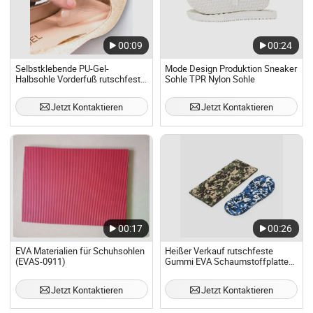
00:09
00:24
Selbstklebende PU-Gel-
Mode Design Produktion Sneaker
Halbsohle Vorderfuß rutschfeste
Sohle TPR Nylon Sohle
Schuhsohle
Jetzt Kontaktieren
Jetzt Kontaktieren
00:17
00:26
EVA Materialien für Schuhsohlen
Heißer Verkauf rutschfeste
(EVAS-0911)
Gummi EVA Schaumstoffplatte
Rolle zur Herstellung von Flip-
Flop-Sohlen
Jetzt Kontaktieren
Jetzt Kontaktieren