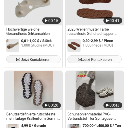
00:15
00:41
Hochwertige weiche
2025 Wellenmuster Farbe
Gesundheits-Silikonsohlen
rutschfeste Schuhschlappen
Flip-Flop Sohle Material Schaum
0,01-1,00 $ / Stück
0,30-2,99 $ / Piece
EVA Blatt für Sohle
1.000 Stücke (MOQ)
1.000 Piece (MOQ)
Jetzt Kontaktieren
Jetzt Kontaktieren
00:26
00:43
Benutzerdefinierte rutschfeste
Schuhsohlenmaterial PVC-
mehrfarbige Krallenform Gummi-
Verbundstoff für Spritzguss-
Tr-Außensohle bequeme Sohle
Schuhsohlen PVC-Granulat
4,99 $ / Gerade
700,00-1.400,00 $ / Ton
Herstellungs Preis