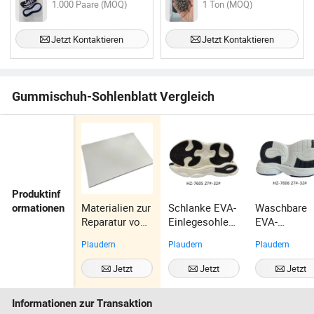
1.000 Paare (MOQ)
1 Ton (MOQ)
Jetzt Kontaktieren
Jetzt Kontaktieren
Gummischuh-Sohlenblatt Vergleich
Produktinf
Materialien zur
Schlanke EVA-
Waschbare
ormationen
Reparatur von
Einlegesohlen
EVA-
Gummihalbsoh
für
Einlegesohl
Plaudern
Plaudern
Plaudern
len für
Anzugschuhe
für Hygiene
Schuhreparatur
mit versteckter
und
Jetzt
Jetzt
Jetzt
en, weiches
Fußgewölbeun
Geruchsbese
Kontaktieren
Kontaktieren
Kontaktiere
EVA-
terstützung
gung
Informationen zur Transaktion
Außensohlenm