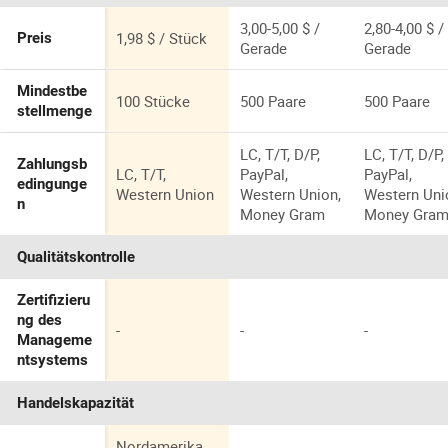
aterial
3,00-5,00 $ /
2,80-4,00 $ /
1,98 $ / Stück
Preis
Gerade
Gerade
Mindestbe
100 Stücke
500 Paare
500 Paare
stellmenge
LC, T/T, D/P,
LC, T/T, D/P,
Zahlungsb
LC, T/T,
PayPal,
PayPal,
edingunge
Western Union
Western Union,
Western Uni
n
Money Gram
Money Gra
Qualitätskontrolle
Zertifizieru
ng des
-
-
-
Manageme
ntsystems
Handelskapazität
Nordamerika,