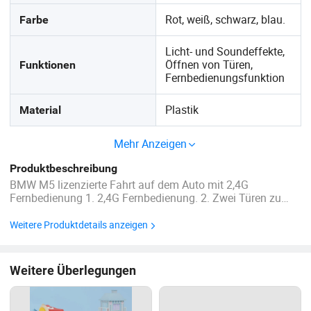
Rot, weiß, schwarz, blau.
Farbe
Licht- und Soundeffekte,
Öffnen von Türen,
Funktionen
Fernbedienungsfunktion
Plastik
Material
Mehr Anzeigen
Produktbeschreibung
BMW M5 lizenzierte Fahrt auf dem Auto mit 2,4G
Fernbedienung 1. 2,4G Fernbedienung. 2. Zwei Türen zu
öffnen. 3. MP3 Spieler mit USB, TF-Kartensteckplatz. 4. Mit
hoher/niedriger Geschwindigkeit. 5. EVA-Räder, Ledersitz. 6.
Weitere Produktdetails anzeigen
Batteriekasten. Batterie: 24 V7AH (12 V7AH*2) ...
Weitere Überlegungen