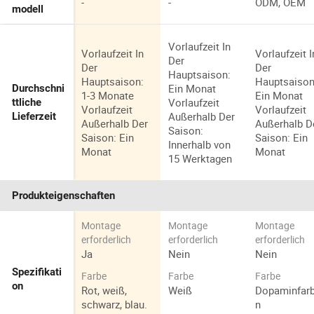
-
-
ODM, OEM
modell
Vorlaufzeit In
Vorlaufzeit In
Vorlaufzeit I
Der
Der
Der
Hauptsaison:
Hauptsaison:
Hauptsaison
Ein Monat
Durchschni
1-3 Monate
Ein Monat
Vorlaufzeit
ttliche
Vorlaufzeit
Vorlaufzeit
Außerhalb Der
Lieferzeit
Außerhalb Der
Außerhalb D
Saison:
Saison: Ein
Saison: Ein
Innerhalb von
Monat
Monat
15 Werktagen
Produkteigenschaften
Montage
Montage
Montage
erforderlich
erforderlich
erforderlich
Ja
Nein
Nein
Spezifikati
Farbe
Farbe
Farbe
on
Rot, weiß,
Weiß
Dopaminfar
schwarz, blau.
n