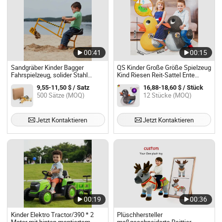
00:41
00:15
Sandgräber Kinder Bagger
QS Kinder Große Größe Spielzeug
Fahrspielzeug, solider Stahl
Kind Riesen Reit-Sattel Ente
rotiert 360, Schutzhelm für
Spielzeug Kann Erlauben 50
9,55-11,50 $ / Satz
16,88-18,60 $ / Stück
Rollenspiele, Outdoor
Catties Baby Draußen Drinnen
500 Sätze (MOQ)
12 Stücke (MOQ)
Sandkasten Spielzeug Bagger für
Simulation Geräusch Reit-
Kinder, Sand Erde Schnee
Spielzeug Ente Tier mit IC
Jetzt Kontaktieren
Jetzt Kontaktieren
00:19
00:36
Kinder Elektro Tractor/390 * 2
Plüschhersteller