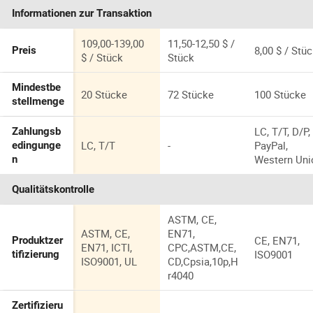
Spielhaus
Informationen zur Transaktion
Spielzeug mit
Lichtern
Geräuschen
109,00-139,00
11,50-12,50 $ /
8,00 $ / Stü
Preis
Kinder Spaß
$ / Stück
Stück
Indoor
Rollenspiel
Mindestbe
20 Stücke
72 Stücke
100 Stücke
Arztwagen
stellmenge
Spielzeug
LC, T/T, D/P,
Zahlungsb
LC, T/T
-
PayPal,
edingunge
Western Uni
n
Qualitätskontrolle
ASTM, CE,
ASTM, CE,
EN71,
CE, EN71,
Produktzer
EN71, ICTI,
CPC,ASTM,CE,
ISO9001
tifizierung
ISO9001, UL
CD,Cpsia,10p,H
r4040
Zertifizieru