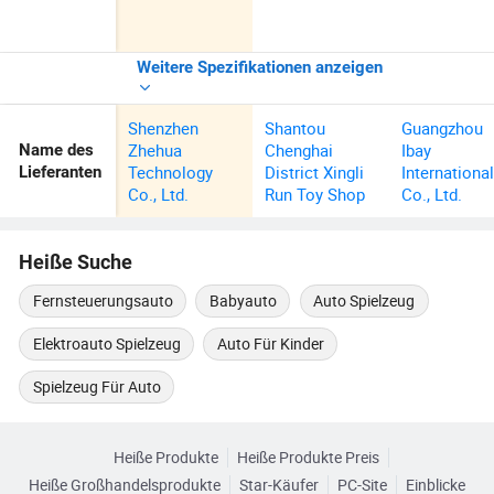
Weitere Spezifikationen anzeigen
Shenzhen
Shantou
Guangzhou
Zhehua
Chenghai
Ibay
Name des
Technology
District Xingli
Internationa
Lieferanten
Co., Ltd.
Run Toy Shop
Co., Ltd.
Heiße Suche
Fernsteuerungsauto
Babyauto
Auto Spielzeug
Elektroauto Spielzeug
Auto Für Kinder
Spielzeug Für Auto
Heiße Produkte
Heiße Produkte Preis
Heiße Großhandelsprodukte
Star-Käufer
PC-Site
Einblicke