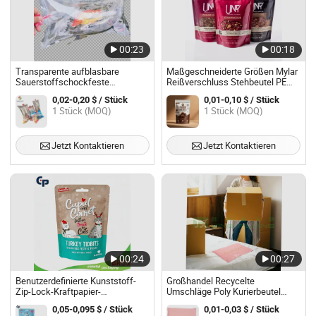
00:23
00:18
Transparente aufblasbare
Maßgeschneiderte Größen Mylar
Sauerstoffschockfeste
Reißverschluss Stehbeutel PE
Kunststoffverpackungstasche
und PET Kunststoff für
0,02-0,20 $ / Stück
0,01-0,10 $ / Stück
für lebende Fische
Lebensmittel Snacks
1 Stück (MOQ)
1 Stück (MOQ)
Jetzt Kontaktieren
Jetzt Kontaktieren
00:24
00:27
Benutzerdefinierte Kunststoff-
Großhandel Recycelte
Zip-Lock-Kraftpapier-
Umschläge Poly Kurierbeutel
Katzenstreu-Futter-Doypack
Kunststoff Versandtasche
0,05-0,095 $ / Stück
0,01-0,03 $ / Stück
biologisch abbaubare Haustier-