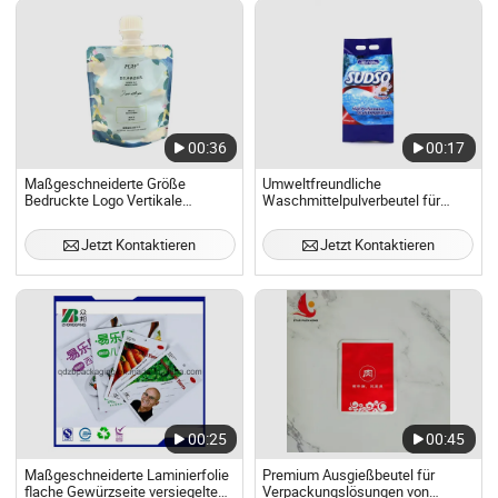
00:36
00:17
Maßgeschneiderte Größe
Umweltfreundliche
Bedruckte Logo Vertikale
Waschmittelpulverbeutel für
Kosmetikdüse Tasche Shampoo
nachhaltige Wäscheverwendung
Düse Verpackungsbeutel
Jetzt Kontaktieren
Jetzt Kontaktieren
00:25
00:45
Maßgeschneiderte Laminierfolie
Premium Ausgießbeutel für
flache Gewürzseite versiegelte
Verpackungslösungen von