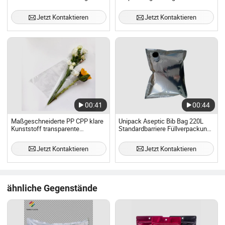
Verpackungstasche
heißen Getränken
Saatgutbeutel
Jetzt Kontaktieren
Jetzt Kontaktieren
00:41
00:44
Maßgeschneiderte PP CPP klare
Unipack Aseptic Bib Bag 220L
Kunststoff transparente
Standardbarriere Füllverpackung
Verpackung Blumenhülle
für Ketchup
Jetzt Kontaktieren
Jetzt Kontaktieren
ähnliche Gegenstände