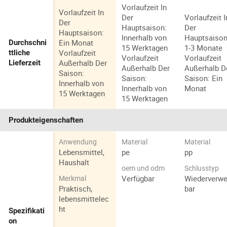
Vorlaufzeit In
Vorlaufzeit In
Der
Vorlaufzeit I
Der
Hauptsaison:
Der
Hauptsaison:
Innerhalb von
Hauptsaison
Ein Monat
Durchschni
15 Werktagen
1-3 Monate
Vorlaufzeit
ttliche
Vorlaufzeit
Vorlaufzeit
Außerhalb Der
Lieferzeit
Außerhalb Der
Außerhalb D
Saison:
Saison:
Saison: Ein
Innerhalb von
Innerhalb von
Monat
15 Werktagen
15 Werktagen
Produkteigenschaften
Anwendung
Material
Material
Lebensmittel,
pe
pp
Haushalt
oem und odm
Schlusstyp
Verfügbar
Wiederverw
Merkmal
Praktisch,
bar
lebensmittelec
ht
Spezifikati
on