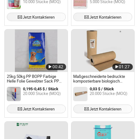
10.000 Stücke (MOQ)
5.000 Stücke (MOQ)
Leckereien Snacks Standbeutel
Hund Katzenfutter
Verpackungsbeutel
Jetzt Kontaktieren
Jetzt Kontaktieren
00:42
01:27
25kg 50kg PP BOPP Farbige
Maßgeschneiderte bedruckte
Helle Folie Gewebter Sack PP
kompostierbare biologisch
Tasche für Reis Dünger Mehl
abbaubare PLA-laminierte
0,195-0,45 $ / Stück
0,03 $ / Stück
Hühnerfutter
Teeeiscreme-Kaffeezucker-
20.000 Stücke (MOQ)
20.000 Stücke (MOQ)
Sachet-Verpackung Kraftpapier-
Rollenstockfolie
Jetzt Kontaktieren
Jetzt Kontaktieren