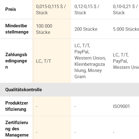
metik
Hühnerfutte
Kunststoff
ckungstasc
0,015-0,115 $ /
0,12-0,15 $ /
0,10-0,21 $ /
Preis
Shampoo
Stück
Stück
Stück
Flaschen mit
Lotionpumpe
100.000
Mindestbe
200 Stücke
5.000 Stück
Stücke
stellmenge
LC, T/T,
PayPal,
LC, T/T,
Zahlungsb
Western Union,
LC, T/T
PayPal,
edingunge
Kleinbetragsza
Western Uni
n
hlung, Money
Gram
Qualitätskontrolle
Produktzer
-
-
ISO9001
tifizierung
Zertifizieru
ng des
-
-
-
Manageme