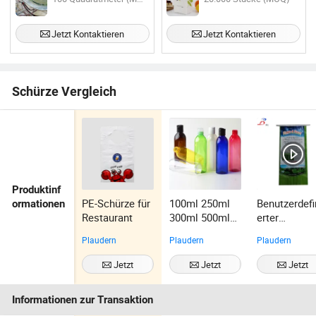
Boden für Backwaren
Jetzt Kontaktieren
Jetzt Kontaktieren
Schürze Vergleich
Produktinf
PE-Schürze für
100ml 250ml
Benutzerdefi
ormationen
Restaurant
300ml 500ml
erter
Individuelle
rutschfester
Plaudern
Plaudern
Plaudern
quadratische
Druck 10kg
HDPE
25kg BOPP 
Jetzt
Jetzt
Jetzt
Verpackungsb
gewebte
Kontaktieren
Kontaktieren
Kontaktiere
ehälter für
Tauben-,
Informationen zur Transaktion
Hautpflegekos
Papageien-,