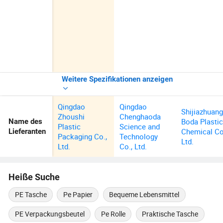
Weitere Spezifikationen anzeigen
Qingdao
Qingdao
Shijiazhuan
Zhoushi
Chenghaoda
Boda Plasti
Name des
Plastic
Science and
Chemical Co
Lieferanten
Packaging Co.,
Technology
Ltd.
Ltd.
Co., Ltd.
Heiße Suche
PE Tasche
Pe Papier
Bequeme Lebensmittel
PE Verpackungsbeutel
Pe Rolle
Praktische Tasche