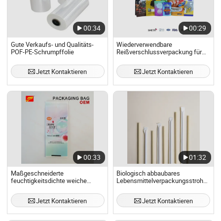
00:34
00:29
Gute Verkaufs- und Qualitäts-
Wiederverwendbare
POF-PE-Schrumpffolie
Reißverschlussverpackung für
Trockenfutter für Hunde und
Katzen
Jetzt Kontaktieren
Jetzt Kontaktieren
00:33
01:32
Maßgeschneiderte
Biologisch abbaubares
feuchtigkeitsdichte weiche
Lebensmittelverpackungsstrohpapier
Kunststoffverpackungsbeutel für
- Rolling Paper
Hygienetücher
Jetzt Kontaktieren
Jetzt Kontaktieren