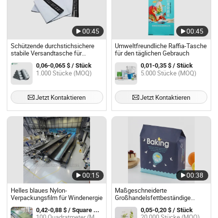
00:45
00:45
Schützende durchstichsichere
Umweltfreundliche Raffia-Tasche
stabile Versandtasche für
für den täglichen Gebrauch
grenzüberschreitende Logistik
0,06-0,065 $ / Stück
0,01-0,35 $ / Stück
1.000 Stücke (MOQ)
5.000 Stücke (MOQ)
Jetzt Kontaktieren
Jetzt Kontaktieren
00:15
00:38
Helles blaues Nylon-
Maßgeschneiderte
Verpackungsfilm für Windenergie
Großhandelsfettbeständige
Papiertüten in benutzerdefinierter
0,42-0,88 $ / Square Meter
0,05-0,20 $ / Stück
Größe und Druck mit scharfem
100 Quadratmeter (MOQ)
20.000 Stücke (MOQ)