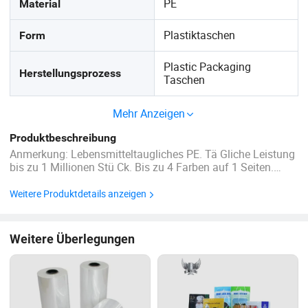
PE
Material
Plastiktaschen
Form
Plastic Packaging
Herstellungsprozess
Taschen
Mehr Anzeigen
Produktbeschreibung
Anmerkung: Lebensmitteltaugliches PE. Tä Gliche Leistung
bis zu 1 Millionen Stü Ck. Bis zu 4 Farben auf 1 Seiten.
ISO9001 und BRC Zertifikate wurden erworben. Ü Ber 120
Produktionsanlagen und ü Ber 20 Inspektionseinrichtungen.
Weitere Produktdetails anzeigen
Professionelles F&E-Zentrum. ...
Weitere Überlegungen