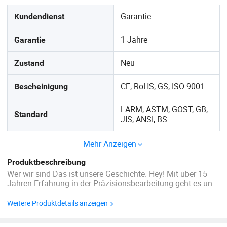
Garantie
Kundendienst
1 Jahre
Garantie
Neu
Zustand
CE, RoHS, GS, ISO 9001
Bescheinigung
LÄRM, ASTM, GOST, GB,
Standard
JIS, ANSI, BS
Mehr Anzeigen
Produktbeschreibung
Wer wir sind Das ist unsere Geschichte. Hey! Mit über 15
Jahren Erfahrung in der Präzisionsbearbeitung geht es uns
darum, Dinge in der Fertigungsindustrie aufzurütteln. Unser
Fokus? Wir stellen sicher, dass wir die Bedürfnisse unserer
Weitere Produktdetails anzeigen
geschätzten Kunden nicht nur ...