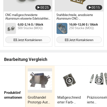
00:25
00:15
CNC maßgeschneiderte
Stahlblechteile, anodisierte
Aluminium eloxierte Edelstahlteile
Aluminium-CNC-
Service Auto Teile Fahrzeugteile
Bearbeitungsteile
0,02-2,16 $ / Stück
10,00-12,00 $ / Stück
500 Stücke (MOQ)
250 Stücke (MOQ)
Jetzt Kontaktieren
Jetzt Kontaktieren
Bearbeitung Vergleich
Produktinf
Großhandel
Maßgeschneid
Präzisionse
ormationen
Prototyp Auto
erter Farb-
ierte
Ersatzmotorra
CNC-
Metallkomp