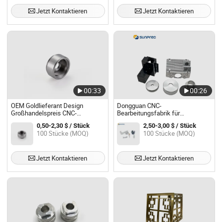
Jetzt Kontaktieren
Jetzt Kontaktieren
00:33
00:26
OEM Goldlieferant Design
Dongguan CNC-
Großhandelspreis CNC-
Bearbeitungsfabrik für
Drehbearbeitung
Aluminium- und Edelstahlteile
0,50-2,30 $ / Stück
2,50-3,00 $ / Stück
Mikroverarbeitung
100 Stücke (MOQ)
100 Stücke (MOQ)
Präzisionsauto-Stahlteile
Jetzt Kontaktieren
Jetzt Kontaktieren