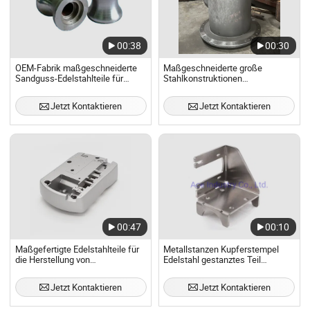
00:38
00:30
OEM-Fabrik maßgeschneiderte
Maßgeschneiderte große
Sandguss-Edelstahlteile für
Stahlkonstruktionen
Getriebehalterung,
Schweißfertigung Unternehmen
Meterpumpenlagergehäuse
Stahlteile
Jetzt Kontaktieren
Jetzt Kontaktieren
00:47
00:10
Maßgefertigte Edelstahlteile für
Metallstanzen Kupferstempel
die Herstellung von
Edelstahl gestanztes Teil
Medizinprodukten
Biegesteelteil/OEM E20247
Jetzt Kontaktieren
Jetzt Kontaktieren