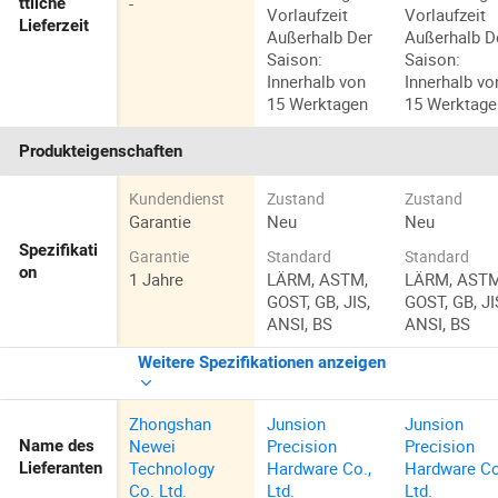
-
ttliche
Vorlaufzeit
Vorlaufzeit
Lieferzeit
Außerhalb Der
Außerhalb D
Saison:
Saison:
Innerhalb von
Innerhalb vo
15 Werktagen
15 Werktage
Produkteigenschaften
Kundendienst
Zustand
Zustand
Garantie
Neu
Neu
Spezifikati
Garantie
Standard
Standard
on
1 Jahre
LÄRM, ASTM,
LÄRM, ASTM
GOST, GB, JIS,
GOST, GB, JI
ANSI, BS
ANSI, BS
Weitere Spezifikationen anzeigen
Zhongshan
Junsion
Junsion
Newei
Precision
Precision
Name des
Technology
Hardware Co.,
Hardware Co
Lieferanten
Co. Ltd.
Ltd.
Ltd.