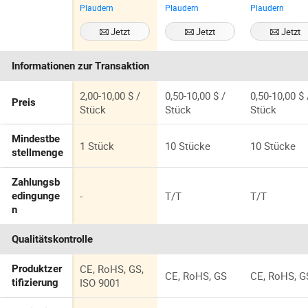
Plaudern
Plaudern
Plaudern
d Schweißteile
Maschinenteil
enten mit
CNC
e-Lieferant mit
individueller
Jetzt
Jetzt
Jetzt
Bearbeitung
Laserschneidp
Pulverbesch
Kontaktieren
Kontaktieren
Kontaktiere
Drehen Fräsen
rozess
tung in Farb
Informationen zur Transaktion
Aluminium
Edelstahl Teile
2,00-10,00 $ /
0,50-10,00 $ /
0,50-10,00 $ 
Preis
Stück
Stück
Stück
Mindestbe
1 Stück
10 Stücke
10 Stücke
stellmenge
Zahlungsb
-
T/T
T/T
edingunge
n
Qualitätskontrolle
CE, RoHS, GS,
Produktzer
CE, RoHS, GS
CE, RoHS, G
ISO 9001
tifizierung