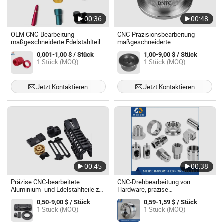
00:36
00:48
OEM CNC-Bearbeitung
CNC-Präzisionsbearbeitung
maßgeschneiderte Edelstahlteile
maßgeschneiderte
präzise Metallkomponenten für
Stahlverarbeitung CNC-
0,001-1,00 $ / Stück
1,00-9,00 $ / Stück
Maschinenanlagen
Bearbeitung von
1 Stück (MOQ)
1 Stück (MOQ)
Kohlenstahlteilen
Jetzt Kontaktieren
Jetzt Kontaktieren
00:45
00:38
Präzise CNC-bearbeitete
CNC-Drehbearbeitung von
Aluminium- und Edelstahlteile zu
Hardware, präzise
verkaufen
Aluminiumlegierung, rostfreier
0,50-9,00 $ / Stück
0,59-1,59 $ / Stück
Stahl, Messing, Eisen, Stahlteile,
1 Stück (MOQ)
1 Stück (MOQ)
Anpassung