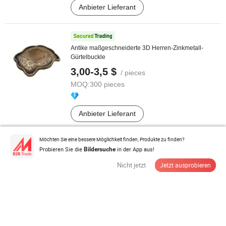
Anbieter Lieferant
Antike maßgeschneiderte 3D Herren-Zinkmetall-
Gürtelbuckle
3,00-3,5 $
/ pieces
MOQ:
300 pieces
Anbieter Lieferant
Möchten Sie eine bessere Möglichkeit finden, Produkte zu finden?
Probieren Sie die
in der App aus!
Bildersuche
Modischer Damen perforierter Edelstahl-
Gürtelverschluss, britischer Herren ...
Nicht jetzt
Jetzt ausprobieren
0,3-1,5 $
/ Stück
MOQ:
200 Stück
Anbieter Lieferant