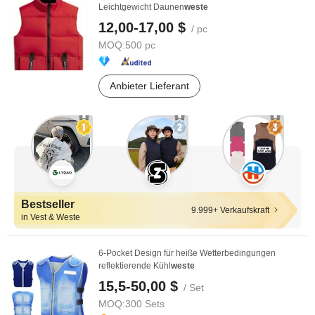
Leichtgewicht Daunen
weste
12,00-17,00 $
/ pc
MOQ:
500 pc
Anbieter Lieferant
Bestseller
9.999+ Verkaufskraft
in Vest & Weste
6-Pocket Design für heiße Wetterbedingungen
reflektierende Kühl
weste
15,5-50,00 $
/ Set
MOQ:
300 Sets