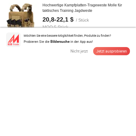
Hochwertige Kampfplatten-Trageweste Molle für
taktisches Training Jagdweste
20,8-22,1 $
/ Stück
MOQ:
5 Stück
Möchten Sie eine bessere Möglichkeit finden, Produkte zu finden?
Probieren Sie die
in der App aus!
Bildersuche
Anbieter Lieferant
Nicht jetzt
Jetzt ausprobieren
Herren Mehrfachtaschen Arbeitsweste, Outdoor
Schnell trocknende Angelweste Dünne ...
7,4-7,6 $
/ Stück
MOQ:
500 Stück
Anbieter Lieferant
Herren Herbst Bürokleidung Slim Fit Mischgewebe
Leinenanzug Business Casual ...