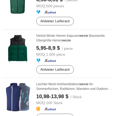
/ pieces
MOQ:
500 pieces
Anbieter Lieferant
Herbst Winter Herren Kapuzen
weste
Baumwolle
Übergröße Herren
weste
5,95-8,9 $
/ piece
MOQ:
1.000 piece
Anbieter Lieferant
Leichter Mesh-Kühlventilations
weste
für
Sommerfischen, Radfahren, Wandern und Outdoor-
Arbeiten
10,98-13,98 $
/ Stück
MOQ:
100 Stück