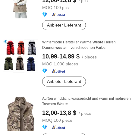
12,00-15,8 $
/ pcs
MOQ:
100 pcs
Anbieter Lieferant
Wintermode Hersteller Warme
Weste
Herren
Daunen
weste
in verschiedenen Farben
10,99-14,89 $
/ pieces
MOQ:
1.000 pieces
Anbieter Lieferant
Außen winddicht, wasserdicht und warm mit mehreren
Taschen
Weste
12,00-13,8 $
/ piece
MOQ:
100 piece