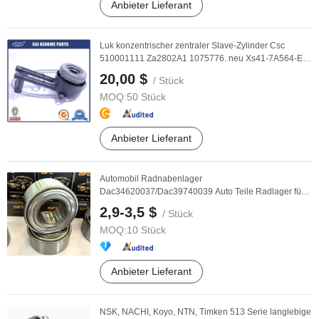
Anbieter Lieferant
Luk konzentrischer zentraler Slave-Zylinder Csc
510001111 Za2802A1 1075776. neu Xs41-7A564-Ea
für ...
20,00 $
/ Stück
MOQ:
50 Stück
Anbieter Lieferant
Automobil Radnabenlager
Dac34620037/Dac39740039 Auto Teile Radlager für
Fabrikdirektlieferung
2,9-3,5 $
/ Stück
MOQ:
10 Stück
Anbieter Lieferant
NSK, NACHI, Koyo, NTN, Timken 513 Serie langlebige