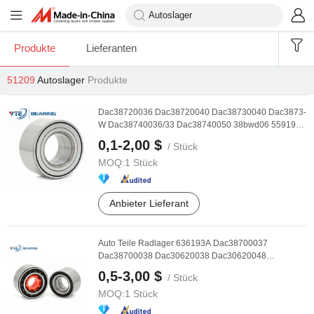
Produkte
Lieferanten
51209
Autoslager
Produkte
Dac38720036 Dac38720040 Dac38730040 Dac3873-
W Dac38740036/33 Dac38740050 38bwd06 559192
Importeur ...
0,1-2,00 $
/ Stück
MOQ:
1 Stück
Anbieter Lieferant
Auto Teile Radlager 636193A Dac38700037
Dac38700038 Dac30620038 Dac30620048
Dac40800040 Du396837 ...
0,5-3,00 $
/ Stück
MOQ:
1 Stück