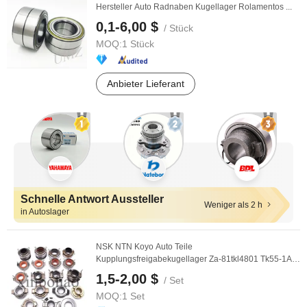
Hersteller Auto Radnaben Kugellager Rolamentos ...
0,1-6,00 $
/ Stück
MOQ:
1 Stück
Anbieter Lieferant
Schnelle Antwort Aussteller
Weniger als 2 h
in Autoslager
NSK NTN Koyo Auto Teile
Kupplungsfreigabekugellager Za-81tkl4801 Tk55-1A1
Tk70-1A1 50tkb3504-Br ...
1,5-2,00 $
/ Set
MOQ:
1 Set