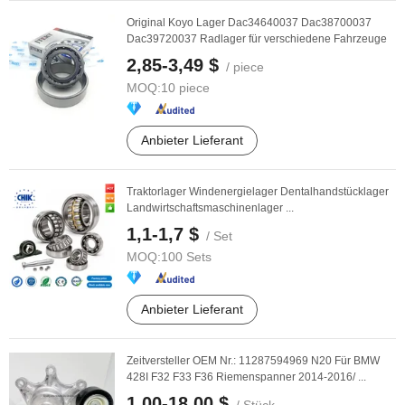
Original Koyo Lager Dac34640037 Dac38700037
Dac39720037 Radlager für verschiedene Fahrzeuge
2,85-3,49 $
/ piece
MOQ:
10 piece
Anbieter Lieferant
Traktorlager Windenergielager Dentalhandstücklager
Landwirtschaftsmaschinenlager ...
1,1-1,7 $
/ Set
MOQ:
100 Sets
Anbieter Lieferant
Zeitversteller OEM Nr.: 11287594969 N20 Für BMW
428I F32 F33 F36 Riemenspanner 2014-2016/ ...
1,00-18,00 $