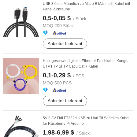
USB 3.0 ein Männlich zu Micro B Männlich Kabel mit
Panel-Schraube
0,5-0,85 $
/ Stück
MOQ:
200 Stück
Anbieter Lieferant
Hochgeschwindigkeits-Ethernet-Patchkabel Kangda
UTP FTP SFTP Cat 6 Cat 7 Kabel
0,1-0,29 $
/ PCS
MOQ:
500 PCS
Anbieter Lieferant
5V 3.3V Ftdi FT232rl USB zu Uart Ttl Serielles Kabel
für Raspberry Pi Arduino
1,98-6,99 $
/ Stück