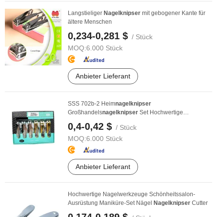
Langstieliger
Nagelknipser
mit gebogener Kante für
ältere Menschen
0,234-0,281 $
/ Stück
MOQ:
6.000 Stück
Anbieter Lieferant
SSS 702b-2 Heim
nagelknipser
Großhandels
nagelknipser
Set Hochwertige
Geschenkbox Nagelschneider
0,4-0,42 $
/ Stück
MOQ:
6.000 Stück
Anbieter Lieferant
Hochwertige Nagelwerkzeuge Schönheitssalon-
Ausrüstung Maniküre-Set Nägel
Nagelknipser
Cutter