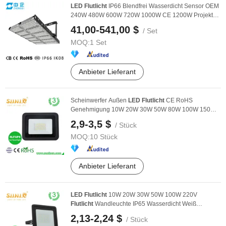
LED
Flutlicht
IP66 Blendfrei Wasserdicht Sensor OEM
240W 480W 600W 720W 1000W CE 1200W Projektor
...
41,00-541,00 $
/ Set
MOQ:
1 Set
Anbieter Lieferant
Scheinwerfer Außen
LED
Flutlicht
CE RoHS
Genehmigung 10W 20W 30W 50W 80W 100W 150W
200W ...
2,9-3,5 $
/ Stück
MOQ:
10 Stück
Anbieter Lieferant
LED
Flutlicht
10W 20W 30W 50W 100W 220V
Flutlicht
Wandleuchte IP65 Wasserdicht Weiß
Reflektor
LED
...
2,13-2,24 $
/ Stück