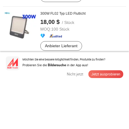
300W FL02 Typ LED Flutlicht
18,00 $
/ Stück
MOQ:
100 Stück
Anbieter Lieferant
Möchten Sie eine bessere Möglichkeit finden, Produkte zu finden?
Warsun D498 Leistungsstarker 4000lm
Probieren Sie die
in der App aus!
Bildersuche
Aluminiumlegierung Lichtbecher mit ...
Nicht jetzt
Jetzt ausprobieren
16,2-20,3 $
/ Stück
MOQ:
50 Stück
Anbieter Lieferant
Außen Hochmast Stadion Projektor Spotlight
Beleuchtung Hoch Lumen 180lm/W 100W ...