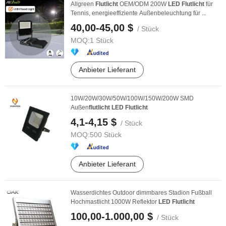
Allgreen
Flutlicht
OEM/ODM 200W
LED
Flutlicht
für
Tennis, energieeffiziente Außenbeleuchtung für ...
40,00-45,00 $
/ Stück
MOQ:
1 Stück
Anbieter Lieferant
10W/20W/30W/50W/100W/150W/200W SMD
Außen
flutlicht
LED
Flutlicht
4,1-4,15 $
/ Stück
MOQ:
500 Stück
Anbieter Lieferant
Wasserdichtes Outdoor dimmbares Stadion Fußball
Hochmastlicht 1000W Reflektor
LED
Flutlicht
100,00-1.000,00 $
/ Stück