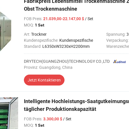
Fabrikpreis Lebensmittel Trockenmaschine 
Obst Trockenmaschine
FOB Preis
:
/ Set
21.039,00-22.147,00 $
MOQ:
1 Set
Art:
Trockner
Spannung:
3
Kundenspezifische:
Kundenspezifische
Verpackung
Standard:
L6350xW3230xH2200mm
Warenzeiche
DRYTECH(GUANGZHOU)TECHNOLOGY CO.,LTD
Provinz: Guangdong, China
Jetzt Kontaktieren
Intelligente Hochleistungs-Saatgutkeimung
täglicher Produktionskapazität
FOB Preis
:
/ Set
3.300,00 $
MOQ:
1 Set