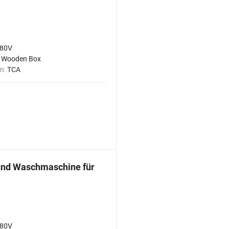
80V
:
Wooden Box
n:
TCA
und Waschmaschine für
80V