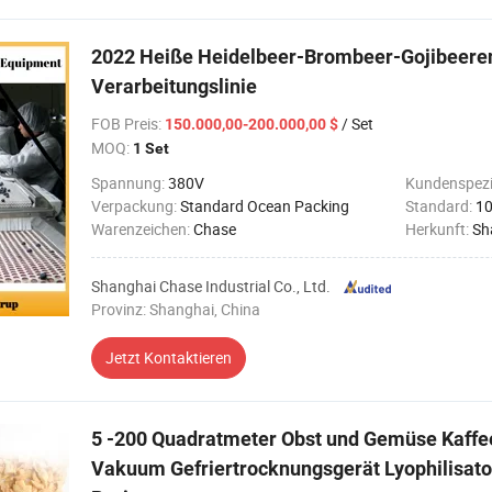
2022 Heiße Heidelbeer-Brombeer-Gojibeere
Verarbeitungslinie
FOB Preis
:
/ Set
150.000,00-200.000,00 $
MOQ:
1 Set
Spannung:
380V
Kundenspezi
Verpackung:
Standard Ocean Packing
Standard:
10
Warenzeichen:
Chase
Herkunft:
Sh
Shanghai Chase Industrial Co., Ltd.
Provinz: Shanghai, China
Jetzt Kontaktieren
5 -200 Quadratmeter Obst und Gemüse Kaffe
Vakuum Gefriertrocknungsgerät Lyophilisato