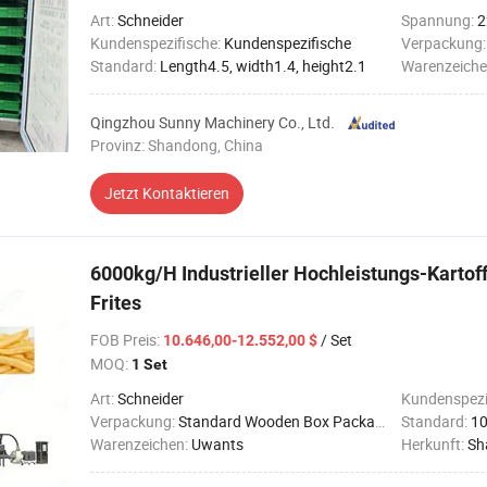
Art:
Schneider
Spannung:
2
Kundenspezifische:
Kundenspezifische
Verpackung
Standard:
Length4.5, width1.4, height2.1
Warenzeiche
Qingzhou Sunny Machinery Co., Ltd.
Provinz: Shandong, China
Jetzt Kontaktieren
6000kg/H Industrieller Hochleistungs-Karto
Frites
FOB Preis
:
/ Set
10.646,00-12.552,00 $
MOQ:
1 Set
Art:
Schneider
Kundenspezi
Verpackung:
Standard Wooden Box Packaging
Standard:
1
Warenzeichen:
Uwants
Herkunft:
Sh