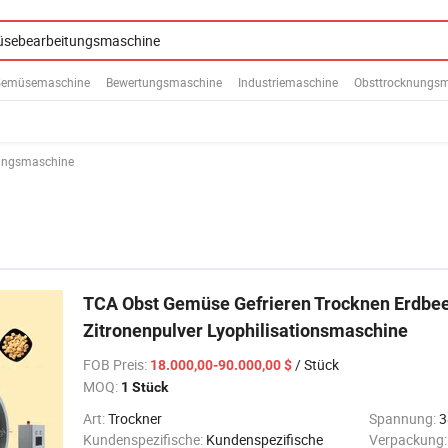
emüsemaschine
Bewertungsmaschine
Industriemaschine
Obsttrocknungs
ungsmaschine
TCA Obst Gemüse Gefrieren Trocknen Erdbe
Zitronenpulver Lyophilisationsmaschine
FOB Preis
:
/ Stück
18.000,00-90.000,00 $
MOQ:
1 Stück
Art:
Trockner
Spannung:
3
Kundenspezifische:
Kundenspezifische
Verpackung