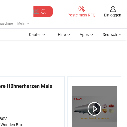
Einloggen
Poste mein RFQ
maschine
Mehr
Käufer
Hilfe
Apps
Deutsch
ere Hühnerherzen Mais
80V
:
Wooden Box