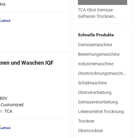
ina
TCA Obst Gemüse
Gefrieren Trocknen
Erdbeere Hühnerherzen
Mais Zitronenpulver
Schnelle Produkte
Lyophilisationsmaschine
Gemüsemaschine
Bewertungsmaschine
knen und Waschen IQF
Industriemaschine
Obsttrocknungsmaschine
Schälmaschine
Obstverarbeitung
80V
Gemüseverarbeitung
:
Customized
n:
TCA
Lebensmittel Trocknung
Trockner
Obsttrockner