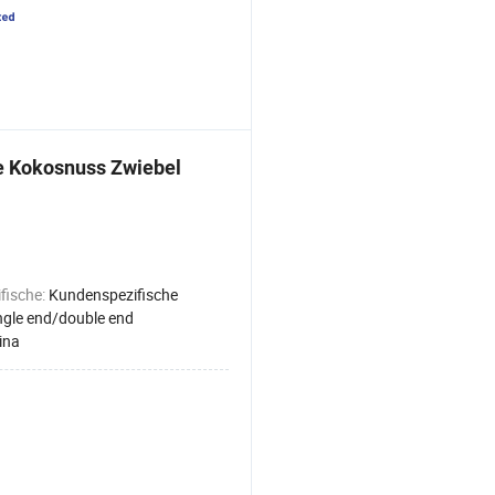
e Kokosnuss Zwiebel
fische:
Kundenspezifische
ngle end/double end
ina