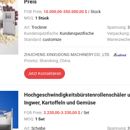
Preis
FOB Preis
:
/ Stück
10.000,00-350.000,00 $
MOQ:
1 Stück
Art:
Trockner
Spannung:
3
Kundenspezifische:
Kundenspezifische
Verpackung
Standard:
customize
Warenzeiche
ZHUCHENG XINXUDONG MACHINERY CO., LTD.
Provinz: Shandong, China
Jetzt Kontaktieren
Hochgeschwindigkeitsbürstenrollenschäler 
Ingwer, Kartoffeln und Gemüse
FOB Preis
:
/ Set
3.230,00-3.330,00 $
MOQ:
1 Set
Art:
Scheibe
Spannung:
3