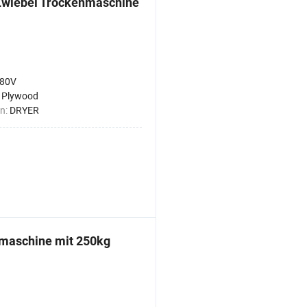
Zwiebel Trockenmaschine
80V
:
Plywood
n:
DRYER
smaschine mit 250kg