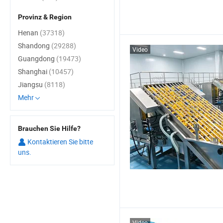
Provinz & Region
Henan
(37318)
Shandong
(29288)
Video
Guangdong
(19473)
Shanghai
(10457)
Jiangsu
(8118)
Mehr
Brauchen Sie Hilfe?
Kontaktieren Sie bitte
uns.
Video