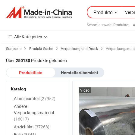
Produkte
Schnellauswahl Produkte
:
A
Alle Kategorien
Startseite
Produkt Suche
Verpackung und Druck
Verpackungsmate
Über
Produkte gefunden
250180
Produktliste
Herstellerübersicht
Katalog
Video
Aluminiumfoil
(27952)
Andere
Verpackungsmaterial
(16017)
Anziehfilm
(37268)
Folie
(8841)