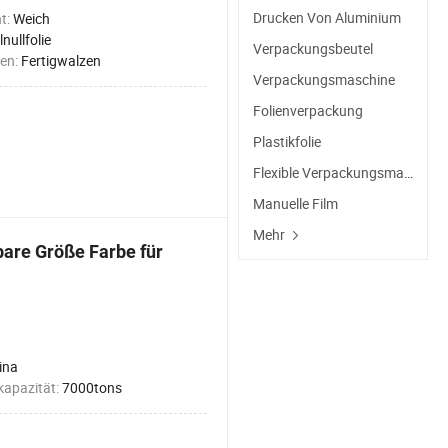
Drucken Von Aluminium
t:
Weich
nullfolie
Verpackungsbeutel
ten:
Fertigwalzen
Verpackungsmaschine
Folienverpackung
Plastikfolie
Flexible Verpackungsmaterialien
Manuelle Film
Mehr
bare Größe Farbe für
ina
kapazität:
7000tons