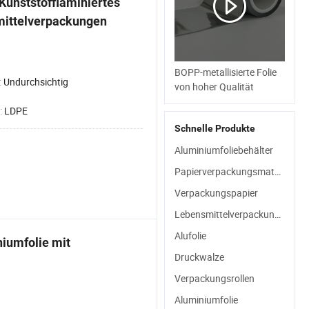
Kunststofflaminiertes
mittelverpackungen
BOPP-metallisierte Folie
:
Undurchsichtig
von hoher Qualität
:
LDPE
Schnelle Produkte
Aluminiumfoliebehälter
Papierverpackungsmaterialien
Verpackungspapier
Lebensmittelverpackungsmaterialien
Alufolie
iumfolie mit
Druckwalze
Verpackungsrollen
Aluminiumfolie