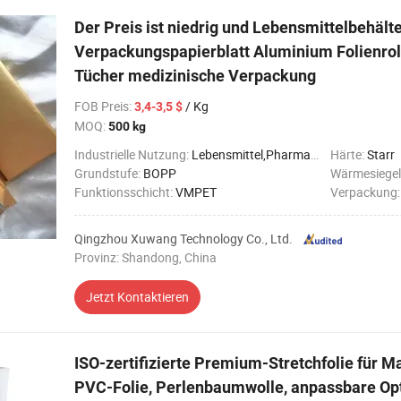
Der Preis ist niedrig und Lebensmittelbehält
Verpackungspapierblatt Aluminium Folienroll
Tücher medizinische Verpackung
FOB Preis
:
/ Kg
3,4-3,5 $
MOQ:
500 kg
Industrielle Nutzung:
Lebensmittel,Pharmazeutisch
Härte:
Starr
Grundstufe:
BOPP
Wärmesiegel
Funktionsschicht:
VMPET
Verpackung
Qingzhou Xuwang Technology Co., Ltd.
Provinz: Shandong, China
Jetzt Kontaktieren
ISO-zertifizierte Premium-Stretchfolie für 
PVC-Folie, Perlenbaumwolle, anpassbare Opti