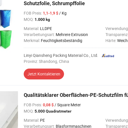
Schutzfolie, Schrumpffolie
FOB Preis
:
/ Kg
1,1-1,9 $
MOQ:
1.000 kg
Material:
LLDPE
Verwendung
Verarbeitungsart:
Mehrere Extrusion
Transparenz
Merkmal:
Feuchtigkeitsbeständig
Härte:
Weich
Linyi Qiansheng Packing Material Co., Ltd.
Provinz: Shandong, China
Jetzt Kontaktieren
Qualitätsklarer Oberflächen-PE-Schutzfilm fü
FOB Preis
:
/ Square Meter
0,08 $
MOQ:
5.000 Quadratmeter
Material:
PE
Verwendung
Verarbeitungsart:
Blasformmaschinen
Transparenz