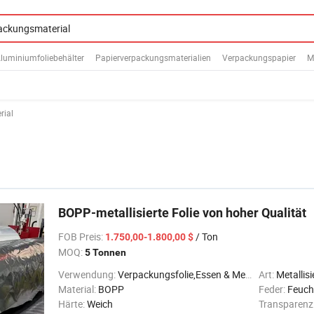
luminiumfoliebehälter
Papierverpackungsmaterialien
Verpackungspapier
M
rial
BOPP-metallisierte Folie von hoher Qualität
FOB Preis
:
/ Ton
1.750,00-1.800,00 $
MOQ:
5 Tonnen
Verwendung:
Verpackungsfolie,Essen & Medizin Film
Art:
Metallisi
Material:
BOPP
Feder:
Feuch
Härte:
Weich
Transparenz