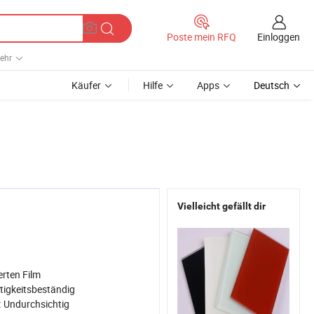
Einloggen
Poste mein RFQ
ehr
Käufer
Hilfe
Apps
Deutsch
Vielleicht gefällt dir
erten Film
tigkeitsbeständig
:
Undurchsichtig