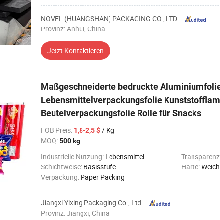
NOVEL (HUANGSHAN) PACKAGING CO., LTD.
Provinz: Anhui, China
Jetzt Kontaktieren
Maßgeschneiderte bedruckte Aluminiumfoli
Lebensmittelverpackungsfolie Kunststofflam
Beutelverpackungsfolie Rolle für Snacks
FOB Preis
:
/ Kg
1,8-2,5 $
MOQ:
500 kg
Industrielle Nutzung:
Lebensmittel
Transparenz
Schichtweise:
Basisstufe
Härte:
Weich
Verpackung:
Paper Packing
Jiangxi Yixing Packaging Co., Ltd.
Provinz: Jiangxi, China