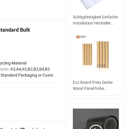
Schlagfestigkeit Einfache
Installation Hersteller
Wellplatten aus
standard Bulk
Kunststoff PVC UPVC
Dachbedachungsplatten
ycling-Material
Daten:
A3,A4,A5,B2,B3,B4,B5
:
Standard Packaging or Customized
Eco Board Preis Decke
Wand Panel hohe
Qualität MDF geprägt
Panel Cinema Verwendet