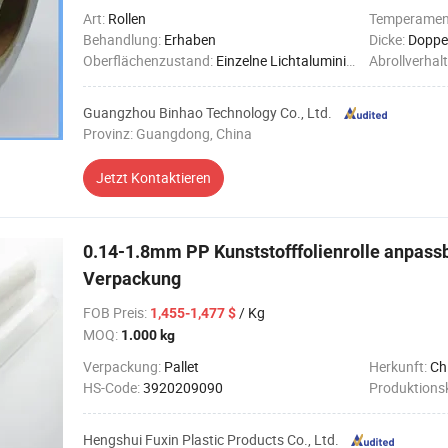
Art:
Rollen
Temperamen
Behandlung:
Erhaben
Dicke:
Doppel
Oberflächenzustand:
Einzelne Lichtaluminiumfolie
Abrollverhal
Guangzhou Binhao Technology Co., Ltd.
Provinz: Guangdong, China
Jetzt Kontaktieren
0.14-1.8mm PP Kunststofffolienrolle anpass
Verpackung
FOB Preis
:
/ Kg
1,455-1,477 $
MOQ:
1.000 kg
Verpackung:
Pallet
Herkunft:
Ch
HS-Code:
3920209090
Produktions
Hengshui Fuxin Plastic Products Co., Ltd.