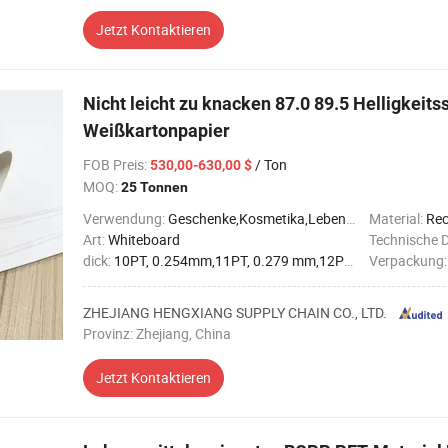
Jetzt Kontaktieren
Nicht leicht zu knacken 87.0 89.5 Helligkeits
Weißkartonpapier
FOB Preis
:
/ Ton
530,00-630,00 $
MOQ:
25 Tonnen
Verwendung:
Geschenke,Kosmetika,Lebensmittel,Schuhe,Wein,Elektronik,Getränk
Material:
Rec
Art:
Whiteboard
Technische 
dick:
10PT, 0.254mm,11PT, 0.279 mm,12PT, 0.305 mm,13PT, 0.330 mm,14PT, 0.356 mm,15PT, 0.381 mm,16PT, 0.406 mm,17PT, 0.432 mm,18PT, 0.456 mm,20PT, 0.508 mm
Verpackung
ZHEJIANG HENGXIANG SUPPLY CHAIN CO., LTD.
Provinz: Zhejiang, China
Jetzt Kontaktieren