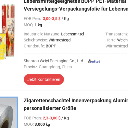
Lebensmittelgeeignetes BOPP PET-Material 
Versiegelungs-Verpackungsfolie für Lebens
FOB Preis
:
/ Kg
3,00-3,5 $
MOQ:
1 kg
Industrielle Nutzung:
Lebensmittel
Transparenz
Schichtweise:
Wärmesiegel
Härte:
Weich
Grundstufe:
BOPP
Wärmesiegel
Shantou Weiyi Packaging Co., Ltd.
Provinz: Guangdong, China
Jetzt Kontaktieren
Zigarettenschachtel Innenverpackung Alumin
personalisierter Größe
FOB Preis
:
/ Kg
2,3-3,00 $
MOQ:
3.000 kg