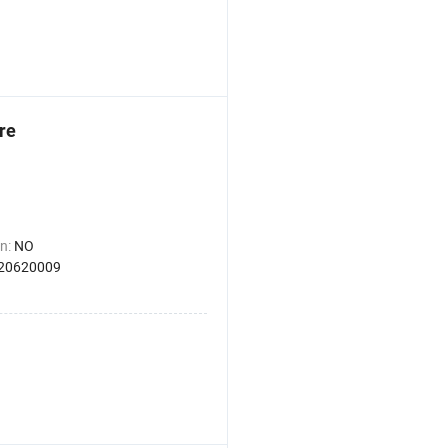
re
n:
NO
20620009