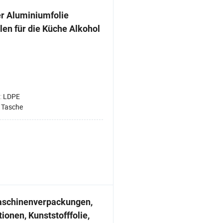
er Aluminiumfolie
en für die Küche Alkohol
:
LDPE
:
Tasche
Maschinenverpackungen,
onen, Kunststofffolie,