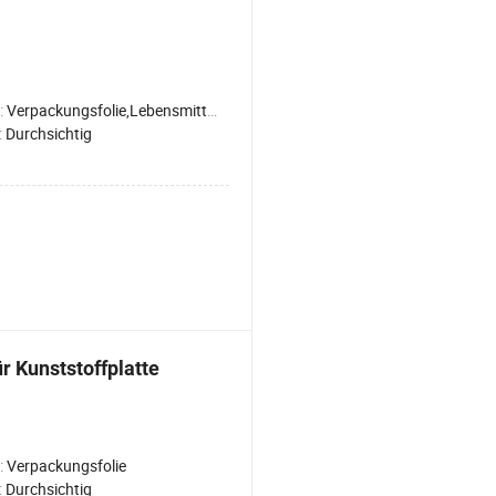
:
Verpackungsfolie,Lebensmittel Cling Film,Landwirtschaft,Geschenk-Verpackung,Industrie,Glas Schutzfolie
:
Durchsichtig
r Kunststoffplatte
:
Verpackungsfolie
:
Durchsichtig