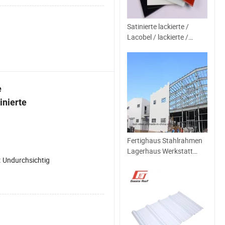
Satinierte lackierte /
Lacobel / lackierte /
dekorative Kunstglas für
Wanddekoration
Spritzschutz /
Küchenschränke
e
inierte
Fertighaus Stahlrahmen
Lagerhaus Werkstatt
:
Undurchsichtig
Stahlgebäude