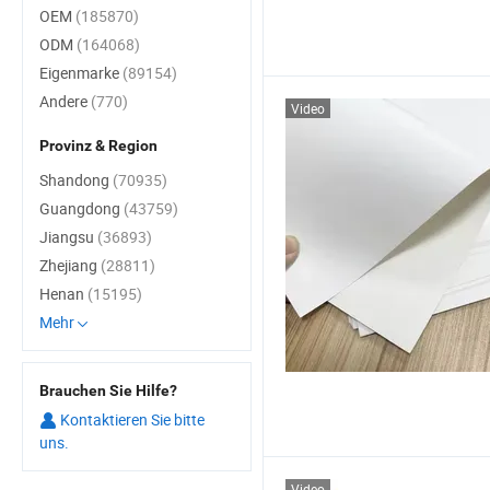
OEM
(185870)
ODM
(164068)
Eigenmarke
(89154)
Andere
(770)
Video
Provinz & Region
Shandong
(70935)
Guangdong
(43759)
Jiangsu
(36893)
Zhejiang
(28811)
Henan
(15195)
Mehr
Brauchen Sie Hilfe?
Kontaktieren Sie bitte
uns.
Video