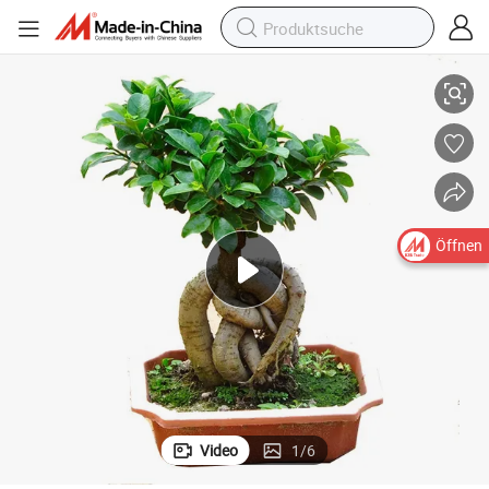
seng Baum
Schnäppchen Outdoor Zierbonsai Pflanzen Ficus Microcarpa Ficus Gin
Öffnen
Video
1
/
6