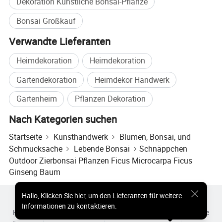
Dekoration Künstliche Bonsai-Pflanze
Bonsai Großkauf
Verwandte Lieferanten
Heimdekoration
Heimdekoration
Gartendekoration
Heimdekor Handwerk
Gartenheim
Pflanzen Dekoration
Nach Kategorien suchen
Startseite
Kunsthandwerk
Blumen, Bonsai, und
Schmucksache
Lebende Bonsai
Schnäppchen
Outdoor Zierbonsai Pflanzen Ficus Microcarpa Ficus
Ginseng Baum
Hallo
,
Klicken Sie hier, um den Lieferanten für weitere
Heiße Produkte
Heiße Produkte Preis
Informationen zu kontaktieren.
Heiße Großhandelsprodukte
Star-Käufer
PC-Site
Einblicke