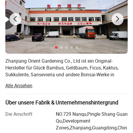
Zhanjiang Orient Gardening Co., Ltd ist ein Original-
Hersteller für Glück Bambus, Geldbaum, Ficus, Kaktus,
Sukkulente, Sansevieria und andere Bonsai-Werke in
China.
Alle Ansehen
Wir sind ein großer Züchter, der eine große Plantage und
Verarbeitungswerkstatt besitzt, die seit 1997 hochwertigen
Über unsere Fabrik & Unternehmenshintergrund
glücklichen Bambus in viele Länder der Welt ausgibt.
Die Anschrift
NO.729 Nanqu,Pingle Shang Guan
Wegen der berühmten Qualitätsprodukte, wegen unserer
Qu,Development
Mitarbeiter sind professionell in der Kultivierung und
Zones,Zhanjiang,Guangdong,Chin
artodeling. Wegen unserer erstklassigen Ausrüstung,