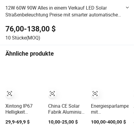
12W 60W 90W Alles in einem Verkauf LED Solar
Straßenbeleuchtung Preise mit smarter automatischer
Steuerung
76,00-138,00 $
10
Stücke(MOQ)
Ähnliche produkte
Xintong IP67
China CE Solar
Energiesparlampe
Helligkeit
Fabrik Aluminium
mit
Wasserdicht
2000/1000/800/600/500W/400/300/2
Fernbedienung,
29,9-69,9 $
10,00-25,00 $
100,00-400,00 $
Außen LED
LED Sensor IP66
solarbetriebene
Solarstrompanel
Straßen
LED-