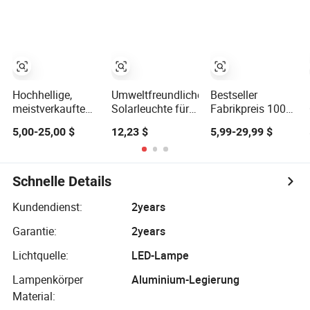
Straßenweg
Außenbereich
Straßenlampe
Gartenlampe
Alles in Einem
mit effizientem
Kamera ABS COB
Solarpanel
LED Wand Flut
Garten
Straßenlampe
Hochhellige,
Umweltfreundliche
Bestseller
meistverkaufte
Solarleuchte für
Fabrikpreis 100W
Farm-
stilvolle
200W 300 Watt
5,00-25,00 $
12,23 $
5,99-29,99 $
Wandgarten-
Außenstraßenbeleuchtung
400W 800W
Solarleuchte,
1000W Außen
wasserdicht IP65
Focos Wand
Bewegungsmelder,
Straße Solar
Schnelle Details
Großhandels-
Reflektor
Energiesparlampe,
Solarbetrieb
Kundendienst:
2years
Solar-
Flutlicht Außen
Garantie:
2years
Straßenleuchte,
LED Solar
Außen-
Flutlampe
Lichtquelle:
LED-Lampe
Solarlampe
Lampenkörper
Aluminium-Legierung
Material: