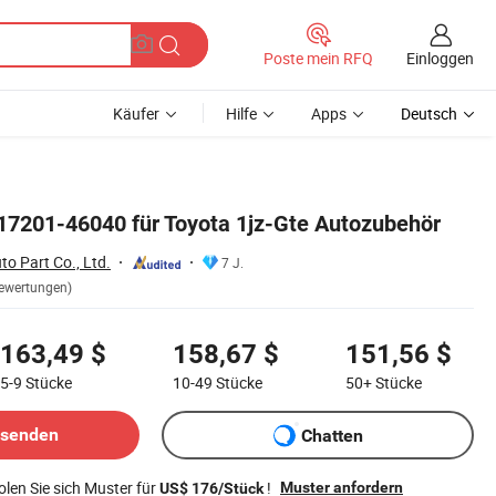
Einloggen
Poste mein RFQ
Käufer
Hilfe
Apps
Deutsch
17201-46040 für Toyota 1jz-Gte Autozubehör
o Part Co., Ltd.
7 J.
ewertungen)
163,49 $
158,67 $
151,56 $
5-9
Stücke
10-49
Stücke
50+
Stücke
bsenden
Chatten
len Sie sich Muster für
!
Muster anfordern
US$ 176/Stück