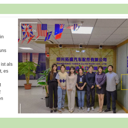
in
 uns
st als
t, es
t
z
en