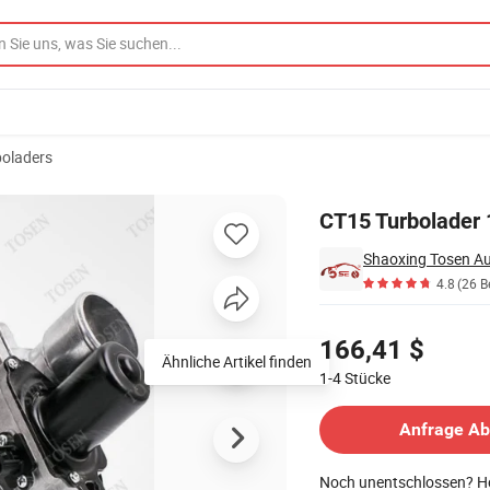
boladers
Autozubehör
CT15 Turbolader 
Shaoxing Tosen Aut
4.8
(26 B
Preisgestaltung
166,41 $
Ähnliche Artikel finden
1-4
Stücke
Kontakt Lieferant
Anfrage A
Noch unentschlossen? Ho