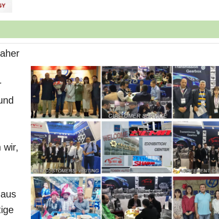
aher
r
 und
 wir,
 aus
tige