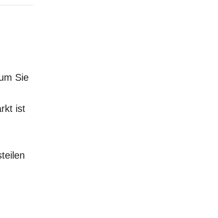
rum Sie
kt ist
teilen