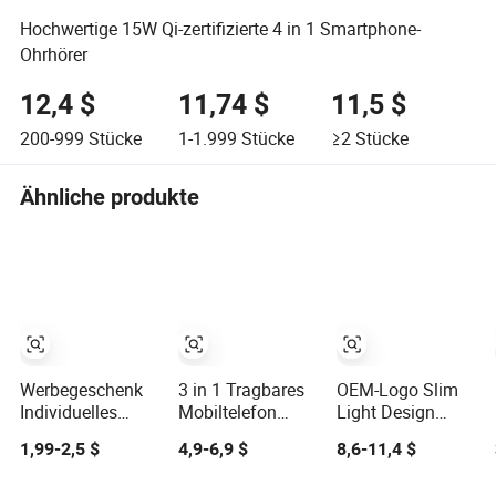
Hochwertige 15W Qi-zertifizierte 4 in 1 Smartphone-
Ohrhörer
12,4 $
11,74 $
11,5 $
200-999
Stücke
1-1.999
Stücke
≥2
Stücke
Ähnliche produkte
Werbegeschenk
3 in 1 Tragbares
OEM-Logo Slim
Individuelles
Mobiltelefon
Light Design
Logo Mobile
Wireless
19.35wh Mini
1,99-2,5 $
4,9-6,9 $
8,6-11,4 $
Handyladegeräte
Ladegerät mit
Pocket
2 in 1 15W
Halter
Magnetischer