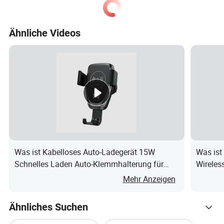
Ähnliche Videos
Was ist Kabelloses Auto-Ladegerät 15W
Was ist
Schnelles Laden Auto-Klemmhalterung für
Wireles
Handy, Handyhalterungen für Auto-Montage
Ladeger
Mehr Anzeigen
für meh
Ähnliches Suchen