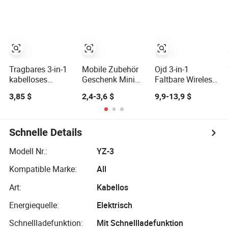
Faltbares Schnell-
Tragbarer
Ladegerät
Drahtloser
Trageständer
Mobiltelefon-
Drahtloses
Ladegerät
Ladegerät iPhone
Android
Tragbares 3-in-1
Mobile Zubehör
Ojd 3-in-1
kabelloses
Geschenk Mini
Faltbare Wireless-
Ladegerät für
Tragbare
Ladegerät-
3,85 $
2,4-3,6 $
9,9-13,9 $
Mobiltelefon,
Smartwatch
Ständer Tragbare
Kopfhörer und
Drahtloses
Mobiltelefon-
Uhr, faltbar
Ladegerät für
Ladestation
Samsung Uhr
QC3.0 Pd Schnell
Schnelle Details
5V/1A 9V/2A
Ausgang 7W-15W
Modell Nr.:
YZ-3
Typ-C
Kompatible Marke:
All
Art:
Kabellos
Energiequelle:
Elektrisch
Schnellladefunktion:
Mit Schnellladefunktion