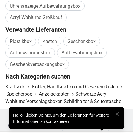
Uhrenanzeige Aufbewahrungsbox
Acryl-Wahlurne Großkauf
Verwandte Lieferanten
Plastikbox
Kasten
Geschenkbox
Aufbewahrungsbox
Aufbewahrungsbox
Geschenkverpackungsbox
Nach Kategorien suchen
Startseite
Koffer, Handtaschen und Geschenkkisten
Speicherbox
Anzeigekasten
Schwarze Acryl-
Wahlurne Vorschlagsboxen Schildhalter & Seitentasche
Hallo
,
Klicken Sie hier, um den Lieferanten für weitere
Heiße Produkte
Heiße Produkte Preis
Informationen zu kontaktieren.
Heiße Großhandelsprodukte
Star-Käufer
PC-Site
Einblicke
Über uns
Nutzungsvertrag
Datenschutzerklärung
Kontakt