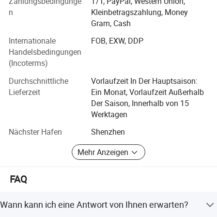
Zahlungsbedingunge
T/T, PayPal, Western Union,
in der Herstellung von Displays für die weltweit führenden
n
Kleinbetragszahlung, Money
Marken.
Gram, Cash
Wir sind stolz auf die Produkte, die wir produzieren und
Internationale
FOB, EXW, DDP
gewährleisten, dass die Qualität und Integrität des
Handelsbedingungen
Designs für MP mit der von Ihnen genehmigten Probe
(Incoterms)
übereinstimmt. In dieser Zeit haben wir unseren Kernwert
schrittweise weiterentwickelt.
Durchschnittliche
Vorlaufzeit In Der Hauptsaison:
Lieferzeit
Ein Monat, Vorlaufzeit Außerhalb
Globale Vision:
Der Saison, Innerhalb von 15
Wir verstehen den globalen Displaymarkt und sind nicht
Werktagen
mehr zuversichtlich, die Bedürfnisse verschiedener
Nächster Hafen
Shenzhen
Kunden aus der Welt zu befriedigen.
Mehr Anzeigen
Wunderbares Design:
Auf den Kernteil der Produkte fokussiert, stellen wir sicher,
FAQ
dass unser Design immer in Mode ist.
Team-Work Spirit:
Wann kann ich eine Antwort von Ihnen erwarten?