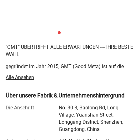
"GMT" ÜBERTRIFFT ALLE ERWARTUNGEN ---- IHRE BESTE
WAHL
gegründet im Jahr 2015, GMT (Good Meta) ist auf die
Bereitstellung von Full-Service für permanente, temporäre
Alle Ansehen
oder interaktive Displays, unser Team von kreativen
Designern mit über 10 Jahren Erfahrung, qualifizierte
Hersteller, konzentriert
Über unsere Fabrik & Unternehmenshintergrund
Und ein ausgezeichnetes After-Sales-Team machen eine
Die Anschrift
No. 30-8, Baolong Rd, Long
Praxis aus der täglichen Ausführung des Unmöglichen für
Village, Yuanshan Street,
unsere Kunden.
Longgang District, Shenzhen,
Guangdong, China
Wir verfügen über ein Team mit über 10 Jahren Erfahrung