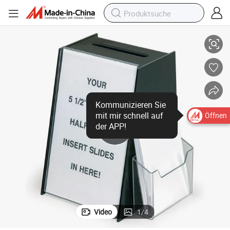
Schwarze Acryl-Wahlurne Vorschlagsboxen Schildhalter & Seitentasche
Kommunizieren Sie
mit mir schnell auf
Öffnen
der APP!
Video
1
/
4