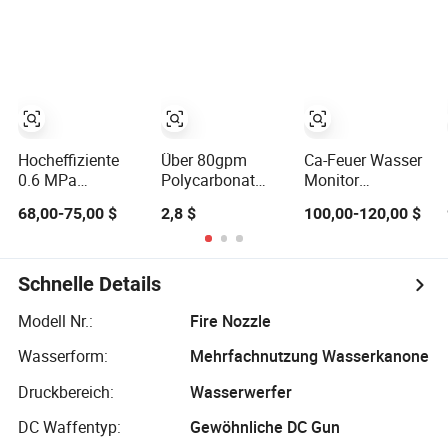
Hocheffiziente
Über 80gpm
Ca-Feuer Wasser
0.6 MPa
Polycarbonat
Monitor
manuelle
Feuerwehrschlauch
Schaumdüsen
68,00-75,00 $
2,8 $
100,00-120,00 $
Steuerung
Kunststoffdüse
mit einstellbarem
Feuerlöschdüse
Durchflussrate
für
Waldbrandbekämpfungsoperationen
Schnelle Details
Modell Nr.:
Fire Nozzle
Wasserform:
Mehrfachnutzung Wasserkanone
Druckbereich:
Wasserwerfer
DC Waffentyp:
Gewöhnliche DC Gun