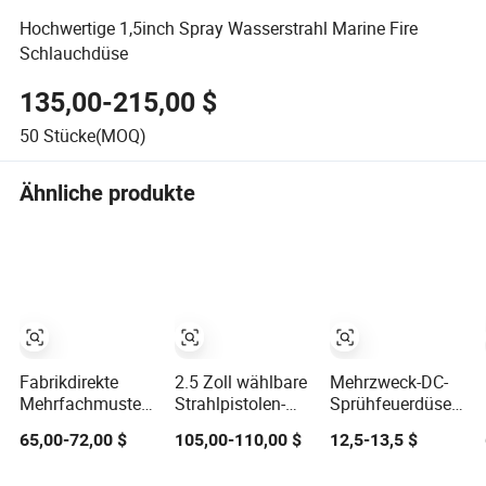
Hochwertige 1,5inch Spray Wasserstrahl Marine Fire
Schlauchdüse
135,00-215,00 $
50
Stücke(MOQ)
Ähnliche produkte
Fabrikdirekte
2.5 Zoll wählbare
Mehrzweck-DC-
Mehrfachmuster-
Strahlpistolen-
Sprühfeuerdüse
Sprühdüse
Griff Feuerdüse
für effizienten
65,00-72,00 $
105,00-110,00 $
12,5-13,5 $
Hochdruckgerade
für die
Wassersprühdüsenbe
Wasserpistole
Brandbekämpfung