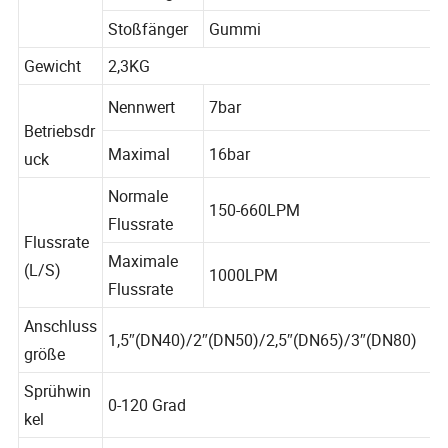
Material
Pistolengriff
ABS
Stoßfänger
Gummi
Gewicht
2,3KG
Nennwert
7bar
Betriebsdr
Maximal
16bar
uck
Normale
150-660LPM
Flussrate
Flussrate
Maximale
(L/S)
1000LPM
Flussrate
Anschluss
1,5″(DN40)/2″(DN50)/2,5″(DN65)/3″(DN80)
größe
Sprühwin
0-120 Grad
kel