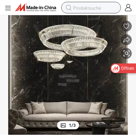
Öffnen
1
/
3