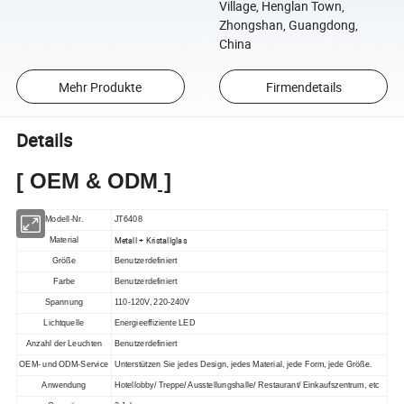
Village, Henglan Town,
Zhongshan, Guangdong,
China
Mehr Produkte
Firmendetails
Details
[
OEM & ODM
]
Modell-Nr.
JT6408
Metall + Kristallglas
Material
Größe
Benutzerdefiniert
Farbe
Benutzerdefiniert
Spannung
110-120V, 220-240V
Lichtquelle
Energieeffiziente
LED
Anzahl der Leuchten
Benutzerdefiniert
OEM- und ODM-Service
Unterstützen
Sie jedes Design, jedes Material, jede Form, jede Größe.
Anwendung
Hotellobby/ Treppe/ Ausstellungshalle/ Restaurant/ Einkaufszentrum, etc