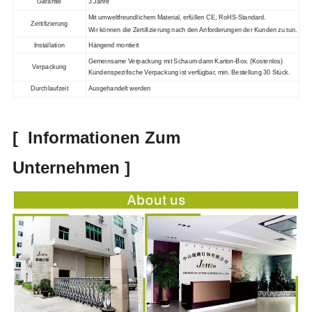
Garantie
3 Jahre
Mit umweltfreundlichem
Material
, erfüllen CE
, RoHS-Standard.
Zertifizierung
Wir können die Zertifizierung nach den Anforderungen der Kunden
zu tun.
Installation
Hängend montiert
Gemeinsame Verpackung mit
Schaum dann Karton-Box
. (Kostenlos)
Verpackung
Kundenspezifische Verpackung ist verfügbar
, min. Bestellung 30 Stück.
Durchlaufzeit
Ausgehandelt werden
[
Informationen Zum
Unternehmen
]