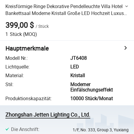
Kreisförmige Ringe Dekorative Pendelleuchte Villa Hotel
Bankettsaal Moderne Kristall Große LED Hochzeit Luxus
Kronleuchter
399,00 $
/
Stück
1
Stück
(MOQ)
Hauptmerkmale
Modell Nr.
:
JT6408
Lichtquelle
:
LED
Material
:
Kristall
Stil
:
Moderner
Einfälschungseffekt
Produktionskapazität
:
10000 Stück/Monat
Zhongshan Jetten Lighting Co., Ltd.
Die Anschrift
:
1/F, No. 333, Group 3, Yuxiang