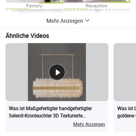
Mehr Anzeigen
Ähnliche Videos
Was ist Maßgefertigter handgefertigter
Was ist 
Selenit-Kronleuchter 3D Texturierte
goldene 
hängende Leuchte Luxuriöse
Dekorati
Mehr Anzeigen
Innenbeleuchtung