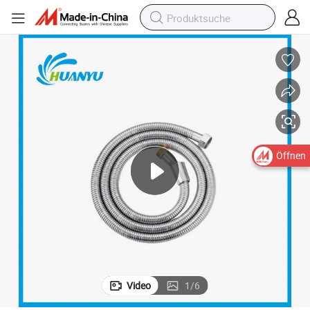
Öffnen
Video
1
/
6