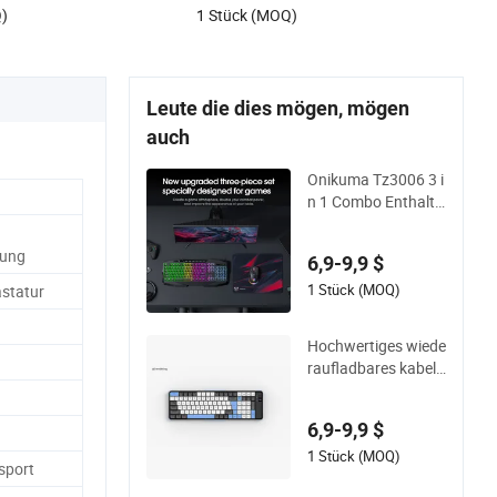
$
13,9-17,9 $
sten Tastatur und Maus
Q)
1 Stück (MOQ)
Leute die dies mögen, mögen
auch
Onikuma Tz3006 3 i
n 1 Combo Enthalte
n G22 USB 105 Tast
en Gaming Tastatur
tung
6,9-9,9 $
USB Gaming Mouse
dpi3600 und Mausp
1 Stück (MOQ)
astatur
ad
Hochwertiges wiede
raufladbares kabell
oses Tastatur-Maus
-Set für Tablets und
6,9-9,9 $
Telefone
1 Stück (MOQ)
sport