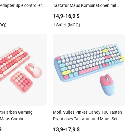
e Spielkonverter Maus
Onikuma Tz5006 5in1 Gaming
Adapter Spielcontroller
Tastatur Maus Kombinationen mit
ne Verzögerung beim
Mauspad Gaming Ohrhörer Headsets
14,9-16,9 $
Kopfhörer Ständer Gaming Tastatur
MOQ)
1 Stück (MOQ)
und Maus Set
lti-Farben Gaming
Mofii Süßes Pinkes Candy 100 Tasten
d Maus Combo
Drahtloses Tastatur- und Maus-Set
2.4G Kabelloses Büro
Typenwriter 2 in 1 Maus Tastatur Set