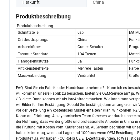
Herkunft
China
Produktbeschreibung
Produktbeschreibung
Schnittstelle
usb
Mit Mu
Ort des Ursprungs
China
Funkt
Achsenkörper
Grauer Schalter
Progr
Tastatur Standard
104 Tasten
Materi
Handgelenkstütze
Ja
Funkti
Anti-Geistereffekte
Mehrere Tasten
Farbe
Mausverbindung
Verdrahtet
Größe
FAQ Sind Sie ein Fabrik- oder Handelsunternehmen? Kann ich es besuchen 
willkommen, unsere Fabrik zu besuchen. Bieten Sie OEM-Service an? ja. Wir s
/ Bild etc. Dann können wir als IhreAnfrage machen. Wie kann man versprec
wir Bilder für Ihre Bestätigung. Sobald Sie bestätigt, dann arrangieren wi
vor der Bestellung ein kostenloses Muster erhalten? Klar. Wir können 1-2 
Konto an. Erfahrung: Als dynamisches Team forschen wir durch unsere me
der Hoffnung, dass wir der größte und professionelle Anbieter in China in
die Prüfung mit Kosten vom Käufer bezahlt. Außerdem begrüßen wir unser
haben keine moq, wenn auf Lager und 1000pcs, wenn OEM-Bestellung. F: Ha