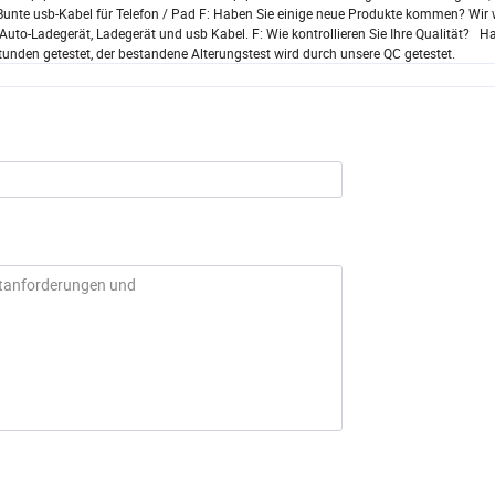
 Hauptprodukt Ihrer Fabrik? Unser Hauptprodukt ist Kfz-Ladegerät und Ladegerät , 
 Bunte usb-Kabel für Telefon / Pad F: Haben Sie einige neue Produkte kommen? Wi
Auto-Ladegerät, Ladegerät und usb Kabel. F: Wie kontrollieren Sie Ihre Qualität? H
unden getestet, der bestandene Alterungstest wird durch unsere QC getestet.