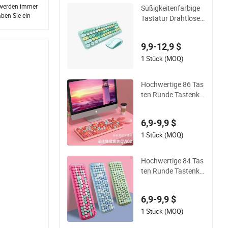
nder Gaming Tastat
usb-Kabel .
ur und Maus Set
r werden immer
Süßigkeitenfarbige
aben Sie ein
Tastatur Drahtlose
Tastatur Maus Kom
binationen für Mobil
9,9-12,9 $
telefon Tablet Comp
uter
1 Stück (MOQ)
Hochwertige 86 Tas
ten Runde Tastenka
ppen Mechanische
Drahtlose Tastatur
6,9-9,9 $
und Maus Kombina
tion
1 Stück (MOQ)
Hochwertige 84 Tas
ten Runde Tastenka
ppen Mechanische
Drahtlose Tastatur
6,9-9,9 $
und Maus Kombina
tion
1 Stück (MOQ)