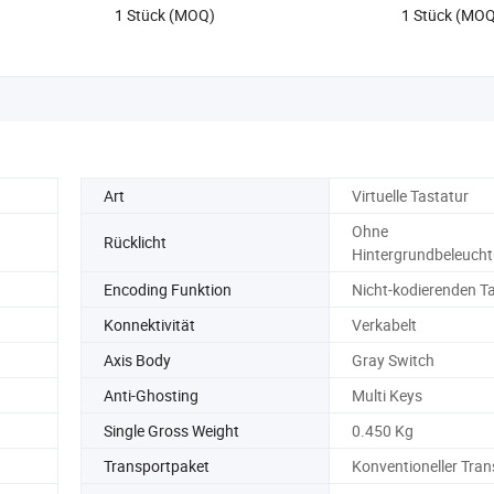
6,9-9,9 $
13,9-17,9 
Gaming 68 Ta
1 Stück (MOQ)
1 Stück (MO
Art
Virtuelle Tastatur
Ohne
Rücklicht
Hintergrundbeleuch
Encoding Funktion
Nicht-kodierenden T
Konnektivität
Verkabelt
Axis Body
Gray Switch
Anti-Ghosting
Multi Keys
Single Gross Weight
0.450 Kg
Transportpaket
Konventioneller Tran