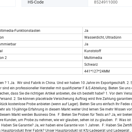
HS-Code
8524911000
ltimedia-Funktionstasten
Ja
ion
Wasserdicht, Ultradünn
ammierbar
Ja
al
Kunststoff
on 2
Multimedia
Schwarz
441*127*24MM
? 1.Ja. Wir sind Fabrik in China. Und wir haben 10 Jahre im Exportgeschäft. 2. Si
ind ein professioneller Hersteller mit qualifizierter F & E-Abteilung. Bieten Sie uns
hen, dass Sie die richtigen Artikel anbieten, die ich bestellt habe? 1. Vor dem Ver
r Versand. 2. Sie können placetrade Versicherung Auftrag wird Ihre Zahlung garantier
Stück kostenlose Probe anbieten (wenn auf Lager). Bieten Sie uns einfach Ihr Fedex
hr als 10-jährige Erfahrung in diesem Markt weiter Und lernen Sie mehr Wissen vo
 diesem Markt werden Business One. F: Bieten Sie Proben für Tests an? Ja, wir biete
e Kunden, um Probe zu nehmen, wie wir glauben, sehen ist zu glauben. F: Was ist
ben Sie Garantie? Ja, wir haben eine Garantie von 1 Jahren. F: Haben Sie Zertifik