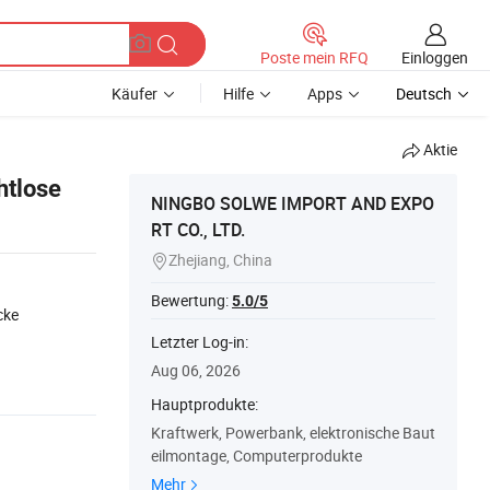
Einloggen
Poste mein RFQ
Käufer
Hilfe
Apps
Deutsch
Aktie
htlose
NINGBO SOLWE IMPORT AND EXPO
RT CO., LTD.
Zhejiang, China

Bewertung:
5.0/5
cke
Letzter Log-in:
Aug 06, 2026
Hauptprodukte:
Kraftwerk, Powerbank, elektronische Baut
eilmontage, Computerprodukte