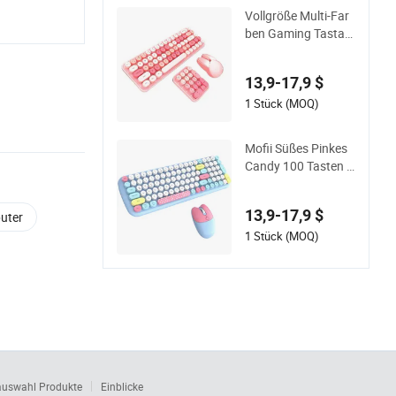
Vollgröße Multi-Far
ben Gaming Tastat
ur und Maus Comb
o Ergonomisch 2.4
13,9-17,9 $
G Kabelloses Büro
Gaming 68 Tasten T
1 Stück (MOQ)
astatur und Maus
Mofii Süßes Pinkes
Candy 100 Tasten D
rahtloses Tastatur-
und Maus-Set Type
13,9-17,9 $
uter
nwriter 2 in 1 Maus
Tastatur Set
1 Stück (MOQ)