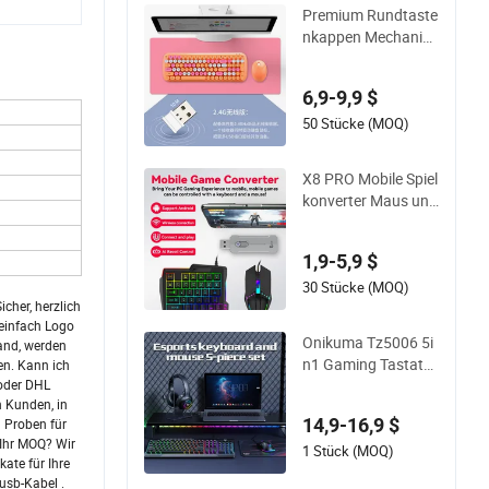
Premium Rundtaste
nkappen Mechanisc
he Drahtlose Tastat
ur und Maus Set
6,9-9,9 $
50 Stücke (MOQ)
X8 PRO Mobile Spiel
konverter Maus und
Tastatur Adapter Sp
ielcontroller Gamep
1,9-5,9 $
ad Keine Verzögeru
ng beim Spielen
30 Stücke (MOQ)
cher, herzlich
 einfach Logo
Onikuma Tz5006 5i
sand, werden
n1 Gaming Tastatur
en. Kann ich
Maus Kombinatione
 oder DHL
n Kunden, in
n mit Mauspad Ga
14,9-16,9 $
n Proben für
ming Ohrhörer Hea
 Ihr MOQ? Wir
dsets Kopfhörer Stä
1 Stück (MOQ)
ate für Ihre