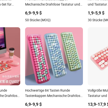
adbares
Premium Rundtastenkappen
X8 PRO Mobil
-Set für
Mechanische Drahtlose Tastatur und
und Tastatur 
Maus Set
Gamepad Kei
6,9-9,9 $
1,9-5,9 $
Spielen
50 Stücke (MOQ)
30 Stücke (
Runde
Hochwertige 84 Tasten Runde
Vollgröße Mu
he Drahtlose
Tastenkappen Mechanische Drahtlose
Tastatur un
ination
Tastatur und Maus Kombination
Ergonomisch 