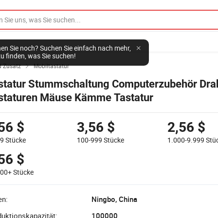
d Zusatz
Mobiltastatur

statur Stummschaltung Computerzubehör Dra
staturen Mäuse Kämme Tastatur
56 $
3,56 $
2,56 $
99
Stücke
100-999
Stücke
1.000-9.999
Stü
56 $
000+
Stücke
en:
Ningbo, China