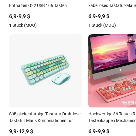
Onikuma Tz3006 3 in 1 Combo
Hochwertiges wiederaufl
Enthalten G22 USB 105 Tasten
kabelloses Tastatur-Maus
Gaming Tastatur USB Gaming
Tablets und Telefone
6,9-9,9 $
6,9-9,9 $
Mousedpi3600 und Mauspad
1 Stück (MOQ)
1 Stück (MOQ)
Süßigkeitenfarbige Tastatur Drahtlose
Hochwertige 86 Tasten 
Tastatur Maus Kombinationen für
Tastenkappen Mechanisc
Mobiltelefon Tablet Computer
Tastatur und Maus Komb