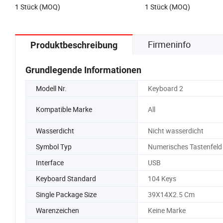
9,9-12,9 $
6,9-9,9 $
1 Stück (MOQ)
1 Stück (MOQ)
Firmeninfo
Produktbeschreibung
Grundlegende Informationen
Modell Nr.
Keyboard 2
Kompatible Marke
All
Wasserdicht
Nicht wasserdicht
Symbol Typ
Numerisches Tastenfeld
Interface
USB
Keyboard Standard
104 Keys
Single Package Size
39X14X2.5 Cm
Warenzeichen
Keine Marke