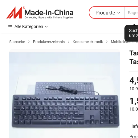
Produkte
Alle Kategorien
Startseite
Produktverzeichnis
Konsumelektronik
Mobiltelefon un



Ta
Ta
4,
10-
1,
10.
Haf