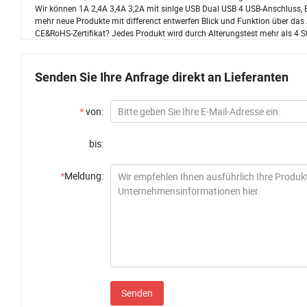
Produkte? Ja, wir haben FCC RoHS CE ETL-Zertifizierungen. F: Was ist das
Wir können 1A 2,4A 3,4A 3,2A mit sinlge USB Dual USB 4 USB-Anschluss,
mehr neue Produkte mit differenct entwerfen Blick und Funktion über das 
CE&RoHS-Zertifikat? Jedes Produkt wird durch Alterungstest mehr als 4 St
Senden Sie Ihre Anfrage direkt an Lieferanten
*
von:
bis:
*
Meldung:
Senden