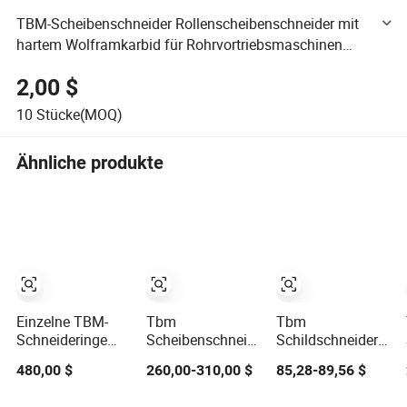
TBM-Scheibenschneider Rollenscheibenschneider mit
hartem Wolframkarbid für Rohrvortriebsmaschinen
Tunnelbohrmaschinen TBM
2,00 $
10
Stücke(MOQ)
Ähnliche produkte
Einzelne TBM-
Tbm
Tbm
Schneideringe
Scheibenschneider
Schildschneider
TBM-
Roller Doppel-
Wolframcarbid
480,00 $
260,00-310,00 $
85,28-89,56 $
Zwillingszentrum
Scheibenschneider
Verschleißteile
Hochgeschwindigkeits-
mit hartem
für