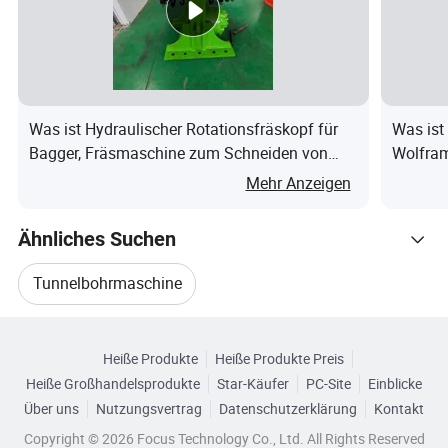
Größe
6 Zoll ~ 20 Zoll (150mm ~ 508mm)
Schneidevorrichtung Für Weichen Boden
Was ist Hydraulischer Rotationsfräskopf für
Was ist
Bagger, Fräsmaschine zum Schneiden von
Wolfram
Schneidety
Schaber, Schneidmesser, Eimer, Rippers,
Gestein und Beton
Tunnel
Mehr Anzeigen
p
etc.
Größe
Nach Bedarf
Ähnliches Suchen
TBM Schneidkopf Design
Tunnelbohrmaschine
Ein genauerer Blick auf den Litian Scheibenschneider und
Durchsuchen Sie nach Kategorien
Tunnelbohrmaschine Zu Verkaufen
Weichschliffschneider auf TBM Schneidkopf Design für
Heiße Produkte
Heiße Produkte Preis
Tunnelbohrmaschinen.
Heiße Großhandelsprodukte
Star-Käufer
PC-Site
Einblicke
Langweiliger Cutter
TBM-Maschine
Chuangyan: Ihr TBM-Aushubexperte
Über uns
Nutzungsvertrag
Datenschutzerklärung
Kontakt
Copyright © 2026 Focus Technology Co., Ltd. All Rights Reserved