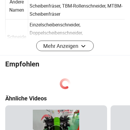
TBM-Bits, TCI-Scheibenfräser, TBM-
Andere
Scheibenfräser, TBM-Rollenschneider, MTBM-
Namen
Scheibenfräser
Einzelscheibenschneider,
Doppelscheibenschneider,
Schneide
Mehr Anzeigen
Dreischeibenschneider ,
typ
Doppelscheibenschneider,
Empfohlen
Dreischeibenschneider
Schneide
typ (nach
Stirnschneider, Messmesser,
Position
Scheibenschneider in der Mitte
Ähnliche Videos
)
Schneid
Montage / Monoblock
werk