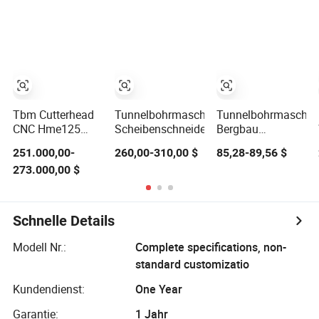
Scheibenschneider
Wolframkarbid
Tunnelbohrmaschin
17" 18" 19" 20"
für Rohrvortrieb
Lagerbestand
Tbm Cutterhead
Tunnelbohrmaschine
Tunnelbohrmaschin
CNC Hme125
Scheibenschneider
Bergbau
Schwerfräse für
Schneidkopf
251.000,00-
260,00-310,00 $
85,28-89,56 $
Hartgestein-
Wolframkarbid
273.000,00 $
Scheibenschneider
Schildschneider
Schildkrötenrücken
Schnelle Details
Modell Nr.:
Complete specifications, non-
standard customizatio
Kundendienst:
One Year
Garantie:
1 Jahr