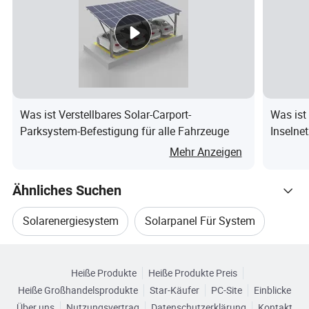
Montagehalterung
> Wohndach (Schrägdach)
> Geschäftsdach (Flachdach & Werkstattdach)
> Solar Montagesystem für Boden
> Vertikale Wand Solar-Montage-System
> Alle Aluminium Struktur Solar-Montage-System
Was ist Verstellbares Solar-Carport-
Was ist
> Parkplatz Solar-Befestigungssystem
Parksystem-Befestigung für alle Fahrzeuge
Inseln
Solarpa
Mehr Anzeigen
Zubehör
> PV-Kabel 4mm2 6mm2 10mm2, etc
Ähnliches Suchen
> Netzkabel
Solarenergiesystem
Solarpanel Für System
> DC/AC-Schalter
> DC/AC-Leistungsschalter
Verwandte Kategorien
Solaranlage Panel
Solaranlagensystem Gesetzt
> Überwachungsgerät
Heiße Produkte
Heiße Produkte Preis
Durchsuchen Sie nach Kategorien
> AC/DC Combiner Box
Heiße Großhandelsprodukte
Star-Käufer
PC-Site
Einblicke
Solarpanel-Energiesystem
Heimsolaranlage
> Werkzeugtasche
Über uns
Nutzungsvertrag
Datenschutzerklärung
Kontakt