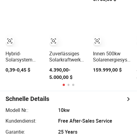
Batterie-
Speicher Strom
Wechselrichter
System
PV-Modul-Panel
Energie-Speicher
Hybrid-Boden-
Tragbares
System
Hybrid-
Zuverlässiges
Innen 500kw
Solarsystem
Solarkraftwerk
Solarenergiesystem
60kwp 120kw
mit
500kw
0,39-0,45 $
4.390,00-
159.999,00 $
100kwh 150kwh
hocheffizienten
Solarpanel Alles
5.000,00 $
Solarenergiesystem
Solarpanels für
in einem
80kw 160kw
Kirchengebäude
Stromspeichersyst
Solarpanelsystem
mit 1000kwh
Speicherbatterie
Schnelle Details
Modell Nr.:
10kw
Kundendienst:
Free After-Sales Service
Garantie:
25 Years