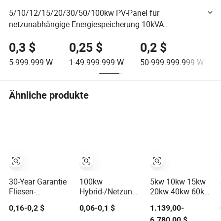
5/10/12/15/20/30/50/100kw PV-Panel für
netzunabhängige Energiespeicherung 10kVA
Hybridsystem für Solarstrom zu Hause Photovoltaik
0,3 $
0,25 $
0,2 $
5-999.999
W
1-49.999.999
W
50-999.999.999
W
Ähnliche produkte
30-Year Garantie
100kw
5kw 10kw 15kw
Fliesen-
Hybrid-/Netzunabhängiges
20kw 40kw 60kw
Dachinstallationssystem;
Solar-Spannungs-
Off-Grid Zuhause
0,16-0,2 $
0,06-0,1 $
1.139,00-
Solarpanel-
Heimstrom-
Lithium Batterie
6.780,00 $
Tragstruktur
Lithium-Ionen-
Solar Panel