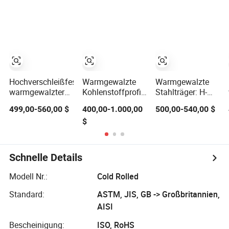
Spezialrohr
Metall
ungleichseitige L-
Kohlenstoffstahlplatte
Form verzinkter
Bau
schwarzer
Materials/Alloy/Factory/Q235B/Hot
Baustahl-
gewalzt
Winkelstahl
Hochverschleißfester
Warmgewalzte
Warmgewalzte
warmgewalzter
Kohlenstoffprofil-
Stahlträger: H-
Kohlenstoffstahl-
geformte
Träger, I-Träger,
499,00-560,00 $
400,00-1.000,00
500,00-540,00 $
Flachstahl Q195
Metallbau-Stahl
Hea, Heb, Ipe A36,
$
Q235 Q345
Q235B, Q355,
Metall
S275jr, S355jr -
Kohlenstahlprofile,
Größen 150X150
Schnelle Details
bis 300mm
Modell Nr.:
Cold Rolled
Standard:
ASTM, JIS, GB -> Großbritannien,
AISI
Bescheinigung:
ISO, RoHS