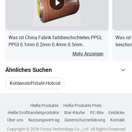
innen, Wasser-Kunststoff-Film in der Mitte, die äußerste
GI-Stahlplatte mit gebunden
Stahlband oder nach Bedarf.
2.Versandhafen: Tianjin/Shanghai/Qingdao
Was ist China Fabrik farbbeschichtetes PPGL
Was ist
3.Versand:
PPGI 0.1mm 0.2mm 0.4mm 0.5mm
beschic
a. Länge: ≤6m, beladen in 20GP Container.
vorlackiertes Stahlband Rolle
Stahlcoi
Mehr Anzeigen
b. Länge: ≤12m, beladen in 40GP Container.
Anmerkung: Größe von 20GP Container (innen:
Ähnliches Suchen
5898*2352*2393mm)
Größe des Behälters 40GP (innen: 12032*2352*2393mm)
Kohlenstoffstahl-Hotcoil
Größe des Behälters 40HQ (innen: 12032*2352*2698mm)
Verwandte Kategorien
4.Lieferzeit: Innerhalb von 7-15 Tagen, je nach Situation
ASTM Warmgewalzter Kohlenstoffstahlcoil
Heiße Produkte
Heiße Produkte Preis
Durchsuchen Sie nach Kategorien
Heiße Großhandelsprodukte
Star-Käufer
PC-Site
Einblicke
FAQ
Warmgewalztes Kohlenstoffstahlband
Über uns
Nutzungsvertrag
Datenschutzerklärung
Kontakt
Q: Welche Hauptprodukte können Sie liefern?
Copyright © 2026 Focus Technology Co., Ltd. All Rights Reserved
Warmgewalzter Legierungs-Kohlenstoffstahl-Coil