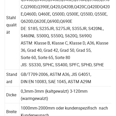
Q345B,Q345C,Q345D,Q345E,Q390A,Q390B,Q390
C,Q390D,Q390E,Q420,Q420B,Q420C,Q420DQ420
E,Q460D, Q460E, Q500D, Q500E, Q550D, Q550E,
Stahl
Q620D,Q620E,Q690D,Q690E
qualit
DE: S185, S235JR, S275JR, S355JR, S420NL,
ät
S460NL S500Q, S550Q, S620Q, S690Q
ASTM: Klasse B, Klasse C, Klasse D, A36, Klasse
36, Grad 40, Grad 42, Grad 50, Grad 55,
Sorte 60, Sorte 65, Sorte 80
JIS: SS330, SPHC, SS400, SPFC, SPHD, SPHE
Stand
GB/T709-2006, ASTM A36, JIS G4051,
ard
DIN EN 10083, SAE 1045, ASTM A29M
0,3mm-3mm (kaltgewalzt) 3-120mm
Dicke
(warmgewalzt)
1000mm-2000mm oder kundenspezifisch nach