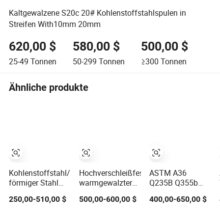
Kaltgewalzene S20c 20# Kohlenstoffstahlspulen in
Streifen With10mm 20mm
620,00 $
580,00 $
500,00 $
25-49
Tonnen
50-299
Tonnen
≥300
Tonnen
Ähnliche produkte
Kohlenstoffstahl/H-
Hochverschleißfester
ASTM A36
förmiger Stahl
warmgewalzter
Q235B Q355b
Kohlenstoffstahlrohr
Kohlenstoffstahl-
S235jr Ss400
250,00-510,00 $
500,00-600,00 $
400,00-650,00 $
nahtloses
Flachstahl Q195
Warmgewalzte
Stahlrohr
Q235 Q345
gleichseitige und