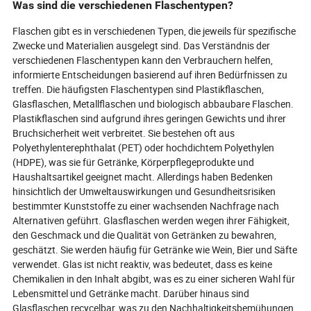
Technologie, recycelbare Materialien
und erfüllen die
Was sind die verschiedenen Flaschentypen?
und anpassbare Ästhetik, was sie zu
allem, von Hautp
einem strategischen Vorteil in einem
Gewürzen. Währ
Flaschen gibt es in verschiedenen Typen, die jeweils für spezifische
hart umkämpften Markt macht. Der
wetteifern, mani
Zwecke und Materialien ausgelegt sind. Das Verständnis der
Artikel enthüllt, wie Innovationen in
Merkmale, ausla
verschiedenen Flaschentypen kann den Verbrauchern helfen,
der Materialwissenschaft, digitale
und digitale Kon
informierte Entscheidungen basierend auf ihren Bedürfnissen zu
Funktionen und kollaborative
integrieren, sin
treffen. Die häufigsten Flaschentypen sind Plastikflaschen,
Partnerschaften mit Lieferanten die
mehr nur praktis
Glasflaschen, Metallflaschen und biologisch abbaubare Flaschen.
Zukunft der Hautpflege und Kosmetik
Markenmacht. En
Plastikflaschen sind aufgrund ihres geringen Gewichts und ihrer
gestalten. Wird Ihre Marke die nächste
diese unscheinb
Generation der Quetschflasche
Beschaffungsstra
Bruchsicherheit weit verbreitet. Sie bestehen oft aus
nutzen, um umweltbewusste Käufer
Herausforderung
Polyethylenterephthalat (PET) oder hochdichtem Polyethylen
zu begeistern und sich auf dem
Bühne für die nä
(HDPE), was sie für Getränke, Körperpflegeprodukte und
globalen Schönheitsmarkt
Verpackungsexzel
Haushaltsartikel geeignet macht. Allerdings haben Bedenken
abzuheben?
hinsichtlich der Umweltauswirkungen und Gesundheitsrisiken
bestimmter Kunststoffe zu einer wachsenden Nachfrage nach
Alternativen geführt. Glasflaschen werden wegen ihrer Fähigkeit,
den Geschmack und die Qualität von Getränken zu bewahren,
geschätzt. Sie werden häufig für Getränke wie Wein, Bier und Säfte
verwendet. Glas ist nicht reaktiv, was bedeutet, dass es keine
Chemikalien in den Inhalt abgibt, was es zu einer sicheren Wahl für
Lebensmittel und Getränke macht. Darüber hinaus sind
Glasflaschen recycelbar, was zu den Nachhaltigkeitsbemühungen