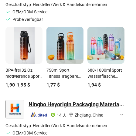
Geschäftstyp:
Hersteller/Werk & Handelsunternehmen
OEM/ODM-Service
Probe verfügbar
BPA-frei 32 Oz
750ml Sport
680/1000ml Sport
motivierende Sport-
Fitness Tragbare
Wasserflasche
Wasserflasche für
Plastik
Progressive
1,90
-
1,95
$
1,77
$
1,94
$
Fitness
Wasserflaschen mit
Farbwechsel
Griff
Widerstand
Tragbecher
Ningbo Heyorigin Packaging Materials Co., Ltd
Sommer
Studentenflasche
14 J.
·
Zhejiang, China
Geschäftstyp:
Hersteller/Werk & Handelsunternehmen
OEM/ODM-Service