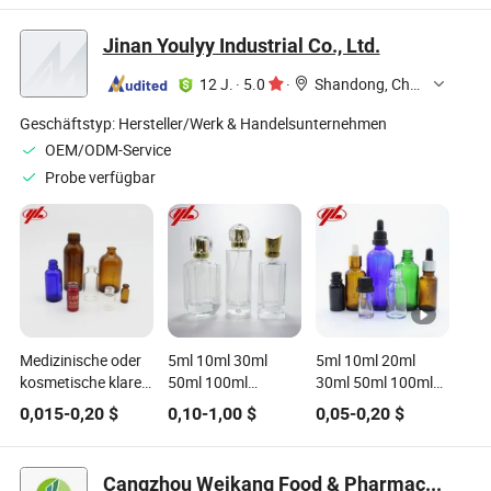
Direktlieferant
auslaufsicherer
Großhandels
Sportflasche für
Becher aus
Wasserflasche mit
Jinan Youlyy Industrial Co., Ltd.
Outdoor-Abenteuer
Edelstahl Raum
Griff Wasserflasche
Wasserkrug für
12 J.
·
5.0
·
Shandong, China
Outdoor-Reisen
Sport Fitness
Geschäftstyp:
Hersteller/Werk & Handelsunternehmen
Wasserflasche
OEM/ODM-Service
Probe verfügbar
Medizinische oder
5ml 10ml 30ml
5ml 10ml 20ml
kosmetische klare
50ml 100ml
30ml 50ml 100ml
und
Kosmetische
Kosmetisches
0,015
-
0,20
$
0,10
-
1,00
$
0,05
-
0,20
$
bernsteinfarbene
Parfüm
ätherisches Öl
röhrenförmige oder
Glasflasche Vial
Glasflasche mit
geformte
Tropferkappe
Cangzhou Weikang Food & Pharmaceutical Package Co., Ltd