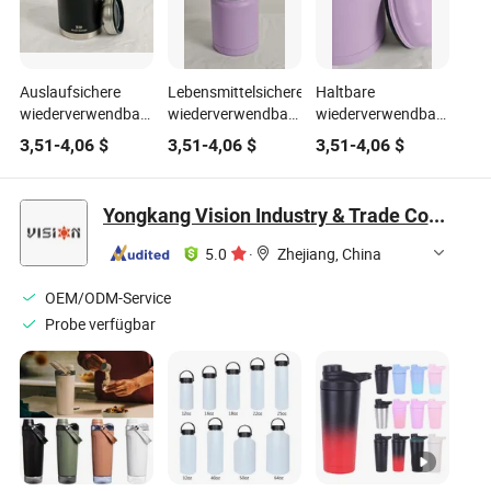
Auslaufsichere
Lebensmittelsichere
Haltbare
wiederverwendbare
wiederverwendbare
wiederverwendbare
leichte Edelstahl-
trendige Edelstahl-
leichte Edelstahl-
3,51
-
4,06
$
3,51
-
4,06
$
3,51
-
4,06
$
Wasserflasche für
Isolierwasserflasche
Wasserflasche für
den Bürogebrauch
für den
das Training
Bürogebrauch
Yongkang Vision Industry & Trade Co., Ltd
5.0
·
Zhejiang, China
OEM/ODM-Service
Probe verfügbar