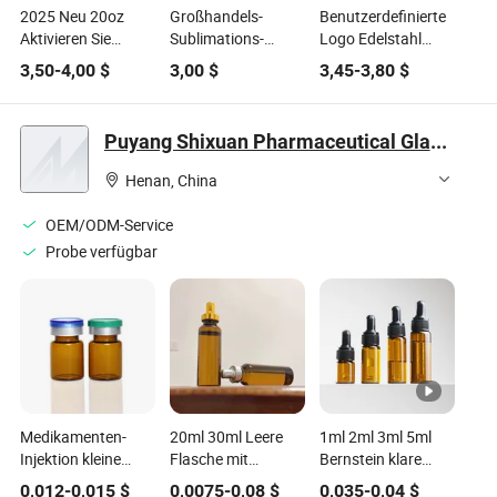
2025 Neu 20oz
Großhandels-
Benutzerdefinierte
Aktivieren Sie
Sublimations-
Logo Edelstahl
auslaufsichere
Wasserflasche
500ml 750ml Gym
3,50
-
4,00
$
3,00
$
3,45
-
3,80
$
isolierte Edelstahl-
18/8 Edelstahl-
Sport
Shakerbecher mit
Thermoflasche für
Wasserflasche
Basislagerung
Outdoor-
Einzelne Doppelte
Puyang Shixuan Pharmaceutical Glass Products Co., Ltd
Sportflasche
Wand Fitness
Protein Shaker
Henan, China
Flasche
OEM/ODM-Service
Probe verfügbar
Medikamenten-
20ml 30ml Leere
1ml 2ml 3ml 5ml
Injektion kleine
Flasche mit
Bernstein klare
Glaspharmaflasche
goldenem
Glas ätherische Öl
0,012
-
0,015
$
0,0075
-
0,08
$
0,035
-
0,04
$