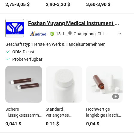
aus Edelstahl,
Edelstahl-Außen-
mit
2,75
-
3,05
$
2,90
-
3,20
$
3,60
-
3,90
$
tragbare
Kinder-
Schnellöffnungsdeckel
Wasserflasche für
Thermowasserflasche
für das
den Outdoor-Sport,
für Fitness, Reisen,
Fitnessstudio
Foshan Yuyang Medical Instrument Co., Ltd
Reise-
Schule, BPA-frei,
Kupferflasche für
Sporttrinkflasche
18 J.
·
Guangdong, China
Kinder, isolierte
für heiße Getränke,
thermische
Kupferwasserflasche
Geschäftstyp:
Hersteller/Werk & Handelsunternehmen
Wasserflasche mit
mit Logo
ODM-Dienst
Logo
Probe verfügbar
Sichere
Standard
Hochwertige
Flüssigkeitssammelflasche
verlängertes
langlebige Flasche
mit innovativem
Designflasche für
für die
0,041
$
0,11
$
0,04
$
konischem Design
pharmazeutische
Aufbewahrung von
für Lebensmittel
und
Nahrungsergänzungsmitt