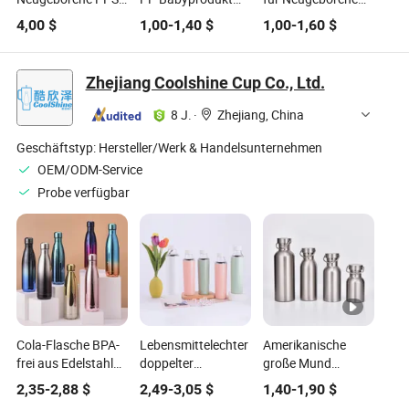
Anti-Kolik
Fütterungsflasche
PP Anti-Kolik
4,00
$
1,00
-
1,40
$
1,00
-
1,60
$
Säuglingsflaschen
mit Griff Anti-Kolik
Säuglingsflaschen
Weithals
Silikon-Sauger
Standardhals
Brustähnlicher
Großhandel
Brustähnlicher
Zhejiang Coolshine Cup Co., Ltd.
Sauger Langsame
Säuglingsmilchflasche
Sauger Langsame
Fluss Stillflasche
Hersteller
Fluss
8 J.
·
Zhejiang, China
für Kleinkinder
Geschäftstyp:
Hersteller/Werk & Handelsunternehmen
OEM/ODM-Service
Probe verfügbar
Cola-Flasche BPA-
Lebensmittelechter
Amerikanische
frei aus Edelstahl
doppelter
große Mund
auslaufsicher 64oz
Kunststoffbecher
Unternehmensgeschenk
2,35
-
2,88
$
2,49
-
3,05
$
1,40
-
1,90
$
OEM/ODM
umweltfreundlicher
Wasserflasche