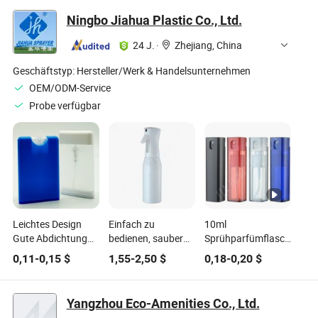
Lebensmittelanwendungen
und flüssigen
Ningbo Jiahua Plastic Co., Ltd.
Arzneimitteln
24 J.
·
Zhejiang, China
Geschäftstyp:
Hersteller/Werk & Handelsunternehmen
OEM/ODM-Service
Probe verfügbar
Leichtes Design
Einfach zu
10ml
Gute Abdichtung
bedienen, sauber
Sprühparfümflasche
20ml
und hygienisch,
Sprühflasche
0,11
-
0,15
$
1,55
-
2,50
$
0,18
-
0,20
$
Kosmetikverpackung
Lotion-Kappen-
maßgeschneiderte
Druckluftflasche
Sprühstift-
PP-Glas Kunststoff
Parfümflaschen
Gesichts- und
Yangzhou Eco-Amenities Co., Ltd.
Mundsprühflasche