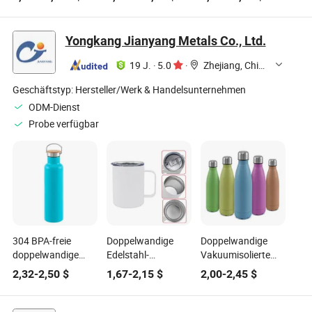
Aluminiumdeckel
Tropferflaschen
für orale
Flüssigkeiten
Yongkang Jianyang Metals Co., Ltd.
Medizin
19 J.
·
5.0
·
Zhejiang, China
Geschäftstyp:
Hersteller/Werk & Handelsunternehmen
ODM-Dienst
Probe verfügbar
304 BPA-freie
Doppelwandige
Doppelwandige
doppelwandige
Edelstahl-
Vakuumisolierte
tragbare Edelstahl-
Sublimations-Tasse
Edelstahl-
2,32
-
2,50
$
1,67
-
2,15
$
2,00
-
2,45
$
Vakuum-
Vakuumflasche
Wasserflasche im
Sportwasserflasche
Wasserflasche
Cola-Design für
für Outdoor-Reisen
Becher mit
Sport