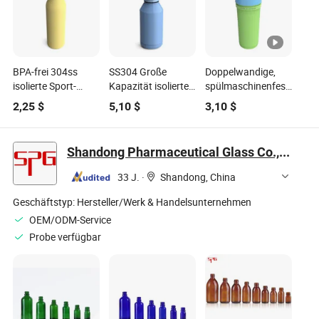
BPA-frei 304ss
SS304 Große
Doppelwandige,
isolierte Sport-
Kapazität isolierte
spülmaschinenfeste
Wasserflasche
Flasche BPA-frei für
Trinkhalm mit
2,25
$
5,10
$
3,10
$
Kaffee isolierte
Sport im Freien
Deckel
Flasche
Camping
Wasserflasche für
Kinder und Babys
Shandong Pharmaceutical Glass Co., Ltd.
33 J.
·
Shandong, China
Geschäftstyp:
Hersteller/Werk & Handelsunternehmen
OEM/ODM-Service
Probe verfügbar