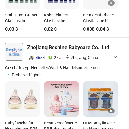
5ml-100ml Grüner
Kobaltblaues
Bernsteinfarbene
Glasflasche
Glasflasche
Glasflasche für
Sirup
0,03
$
0,02
$
0,038
-
0,04
$
Zhejiang Reshine Babycare Co., Ltd
27 J.
·
Zhejiang, China
Geschäftstyp:
Hersteller/Werk & Handelsunternehmen
Probe verfügbar
Babyflasche für
Benutzerdefinierte
OEM Babyflasche
Neugeborene PPSU
PP Babyprodukt
für Neugeborene