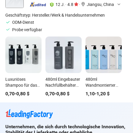
12 J.
·
4.8
·
Jiangsu, China
Geschäftstyp:
Hersteller/Werk & Handelsunternehmen
ODM-Dienst
Probe verfügbar
Luxuriöses
480ml Eingebauter
480ml
Shampoo für das
Nachfüllbehälter
Wandmontierter
Badezimmer eines
für Wandspender
Hotelbadezimmerspender
0,70
-
0,80
$
0,70
-
0,80
$
1,10
-
1,20
$
hochwertigen
Shampoo
Duschgel,
Hotels 480ml
Körperwäsche
Shampoo &
Wandmontierte
Conditioner
Flasche mit großem
Flasche
Fassungsvermögen
Unternehmen, die sich durch technologische Innovation,
Stabilität der Lieferkette oder erhebliche