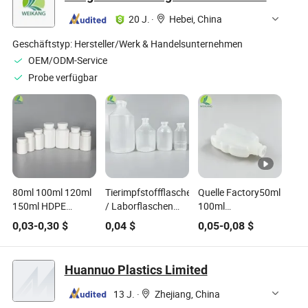
Glasflaschen
20 J.
·
Hebei, China
Geschäftstyp:
Hersteller/Werk & Handelsunternehmen
OEM/ODM-Service
Probe verfügbar
80ml 100ml 120ml
Tierimpfstoffflaschen
Quelle Factory50ml
150ml HDPE
/ Laborflaschen
100ml
Tablettenmedizinflasche
Quelle Fabrik
Spezialgeformte
0,03
-
0,30
$
0,04
$
0,05
-
0,08
$
für sichere und
sterile
geschützte
Kunststoffimpfstoffflasc
pharmazeutische
pharmazeutisches
Huannuo Plastics Limited
Lagerung mit CRC-
Fläschchen
Verschlüssen
13 J.
·
Zhejiang, China