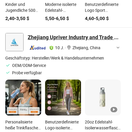
Kinder und
Moderne isolierte
Benutzerdefinierte
Jugendliche 500ml
Edelstahl-
Logo Sport
Edelstahl-
Wanderwasserflasche
Wasserflasche 32
2,40
-
3,50
$
5,50
-
6,50
$
4,60
-
5,00
$
Wasserflasche mit
Set -
Oz Vakuumisolierte
weichem Tierkopf
Umweltfreundliches
Edelstahl
Design
Wasserflasche mit
Zhejiang Upriver Industry and Trade Co., Ltd
Auslaufdeckel
Auslaufsicher
10 J.
·
Zhejiang, China
Doppeltwandige
Wasserflasche
Geschäftstyp:
Hersteller/Werk & Handelsunternehmen
OEM/ODM-Service
Probe verfügbar
Personalisierte
Benutzerdefinierte
20oz Edelstahl-
heiße Trinkflasche
Logo-isolierte
Isolierwasserflasche