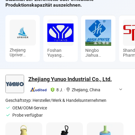
Produktionskapazität auszeichnen.
Zhejiang
Foshan
Ningbo
Shan
Upriver
Yuyang
Jiahua
Pharm
Industry and
Medical
Plastic Co.,
Glass 
Trade Co., Ltd
Instrument
Ltd.
Ltd.
Co., Ltd
Zhejiang Yunuo Industrial Co., Ltd.
8 J.
·
Zhejiang, China
Geschäftstyp:
Hersteller/Werk & Handelsunternehmen
OEM/ODM-Service
Probe verfügbar