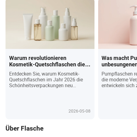
Warum revolutionieren
Was macht Pu
Kosmetik-Quetschflaschen die
unbesungenen
Schönheitsverpackung im Jahr
modernen Ve
Entdecken Sie, warum Kosmetik-
Pumpflaschen rev
2026?
Quetschflaschen im Jahr 2026 die
die moderne Ve
Schönheitsverpackungen neu
entwickeln sich
definieren – indem sie ergonomisches
Lösung für Bran
Design, Nachhaltigkeit und
Präzision und N
intelligentes Dosieren kombinieren,
verlangen. Mit d
um Verbraucher zu begeistern und
Nachfrage im Ja
2026-05-08
Marken zu stärken. Da die Nachfrage
vielseitigen Spe
nach umweltfreundlichen,
umweltfreundlich
benutzerzentrierten Lösungen steigt,
intelligente Dos
Über Flasche
bieten diese Flaschen luftlose
anpassbare Desi