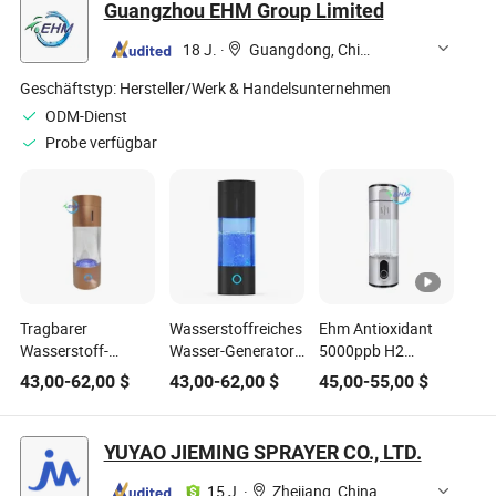
Guangzhou EHM Group Limited
Strohhalm
18 J.
·
Guangdong, China
Geschäftstyp:
Hersteller/Werk & Handelsunternehmen
ODM-Dienst
Probe verfügbar
Tragbarer
Wasserstoffreiches
Ehm Antioxidant
Wasserstoff-
Wasser-Generator
5000ppb H2
Sauerstoff-
mit Pem/Spe-
Generator
43,00
-
62,00
$
43,00
-
62,00
$
45,00
-
55,00
$
Trennungs-
Technologie
Wasserflasche mit
Generator
Glasflasche 230ml
wasserstoffreichem
Hochleistungs-
Inhalt
YUYAO JIEMING SPRAYER CO., LTD.
Wasserstoffreiches
Wasserflasche
15 J.
·
Zhejiang, China