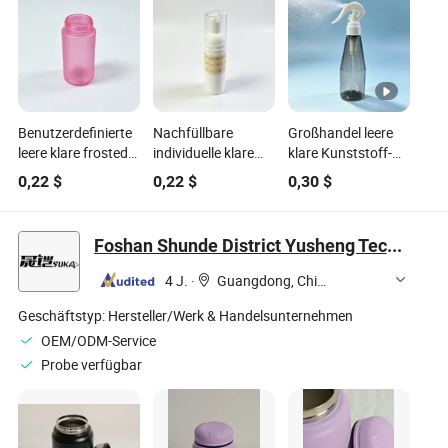
Benutzerdefinierte
Nachfüllbare
Großhandel leere
leere klare frosted
individuelle klare
klare Kunststoff-
Mini PET
Kunststoffschaumpumpflasche
Sprühflasche mit
0,22
$
0,22
$
0,30
$
Kunststoffflasche
für Seife zur
Auslöser für die
für kosmetische
Handreinigung
Haushaltsreinigung
Serumproben
Foshan Shunde District Yusheng Technology Co., Ltd.
4 J.
·
Guangdong, China
Geschäftstyp:
Hersteller/Werk & Handelsunternehmen
OEM/ODM-Service
Probe verfügbar