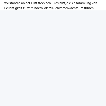
vollständig an der Luft trocknen. Dies hilft, die Ansammlung von
Feuchtigkeit zu verhindern, die zu Schimmelwachstum führen
kann. 6. **Regelmäßige Inspektion**: Überprüfen Sie die Flasche
regelmäßig auf Anzeichen von Abnutzung, wie Risse oder
Verfärbungen. Wenn Schäden festgestellt werden, ziehen Sie in
Betracht, die Flasche auszutauschen, um die Sicherheit zu
gewährleisten. Durch die Befolgung dieser Reinigungs- und
Pflegetipps können Nutzer ihre Wasserflaschen in einwandfreiem
Zustand halten, sodass sie sicher und funktional für den täglichen
Gebrauch bleiben.
Was sind die Vorteile der Verwendung von
wiederverwendbaren Flaschen?
Die Verwendung von wiederverwendbaren Flaschen bietet
zahlreiche Vorteile, sowohl für Einzelpersonen als auch für die
Umwelt. Hier sind einige wichtige Vorteile der Entscheidung für
wiederverwendbare Flaschen: 1. **Umweltauswirkungen**: Einer
der bedeutendsten Vorteile von wiederverwendbaren Flaschen ist
ihre positive Auswirkung auf die Umwelt. Durch die Verringerung
der Abhängigkeit von Einwegplastikflaschen können
Einzelpersonen dazu beitragen, den Plastikmüll in Deponien und