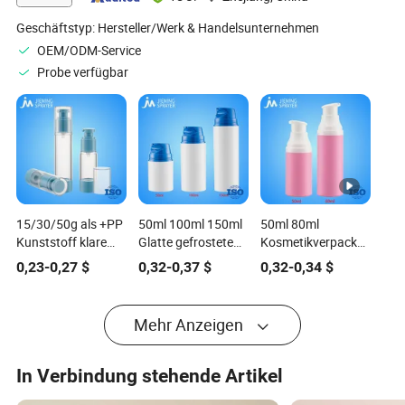
Geschäftstyp:
Hersteller/Werk & Handelsunternehmen
OEM/ODM-Service
Probe verfügbar
15/30/50g als +PP
50ml 100ml 150ml
50ml 80ml
Kunststoff klare
Glatte gefrostete
Kosmetikverpackung
luftlose Pumpe
luftdichte
Hautpflegebehälter
0,23
-
0,27
$
0,32
-
0,37
$
0,32
-
0,34
$
Kosmetikflasche
Vakuumpumpenflasche
Schraubverschluss
für
für Creme Lotion
luftloser
Kosmetikverpackung
Feuchtigkeitscreme
Vakuumpumpen
Mehr Anzeigen
Foundation Serum
Lotion Flasche
In Verbindung stehende Artikel