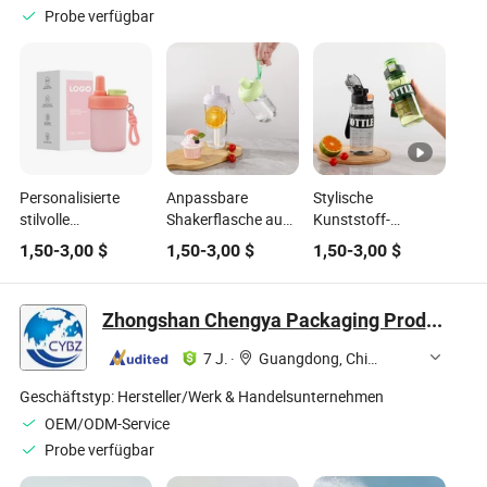
Probe verfügbar
Personalisierte
Anpassbare
Stylische
stilvolle
Shakerflasche aus
Kunststoff-
Wasserflasche für
strapazierfähigem
Wasserflasche mit
1,50
-
3,00
$
1,50
-
3,00
$
1,50
-
3,00
$
Fitness und
Kunststoff und
personalisierten
Outdoor-Abenteuer
sicherer
Logo-
Verpackung
Druckoptionen
Zhongshan Chengya Packaging Products Co., Ltd.
7 J.
·
Guangdong, China
Geschäftstyp:
Hersteller/Werk & Handelsunternehmen
OEM/ODM-Service
Probe verfügbar