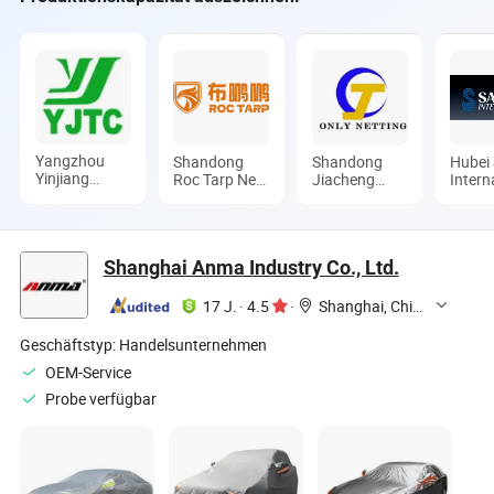
Yangzhou
Shandong
Shandong
Hubei
Yinjiang
Roc Tarp New
Jiacheng
Intern
Canvas
Material
Chemical
Group 
Products Co.,
Technology
Fiber
Ltd.
Co., Ltd.
Products Co.,
Ltd.
Shanghai Anma Industry Co., Ltd.
17 J.
·
4.5
·
Shanghai, China
Geschäftstyp:
Handelsunternehmen
OEM-Service
Probe verfügbar