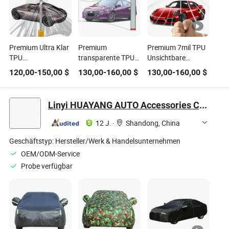
Premium Ultra Klar
Premium
Premium 7mil TPU
TPU
transparente TPU-
Unsichtbare
Autoabdeckung für
Autohülle für
Autoabdeckung für
120,00
-
150,00
$
130,00
-
160,00
$
130,00
-
160,00
$
ultimativen
ultimativen
ultimativen Schutz
Lackschutz
Lackschutz
Linyi HUAYANG AUTO Accessories Co., Ltd.
12 J.
·
Shandong, China
Geschäftstyp:
Hersteller/Werk & Handelsunternehmen
OEM/ODM-Service
Probe verfügbar