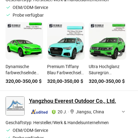
OEM/ODM-Service
Probe verfügbar
Dynamische
Premium Tiffany
Ultra Hochglanz
farbwechselnde
Blau Farbwechsel
Säuregrün
Autoabdeckungen
Autoabdeckung mit
Farbwechsel
320,00
-
350,00
$
320,00
-
350,00
$
320,00
-
350,00
$
in Säuregrün für
glänzender
Autoabdeckungen
alle Modelle
Oberfläche
für alle Fahrzeuge
Yangzhou Everest Outdoor Co., Ltd.
20 J.
·
Jiangsu, China
Geschäftstyp:
Hersteller/Werk & Handelsunternehmen
OEM/ODM-Service
Probe verfügbar