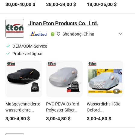
Innen-Schutz
Innenraum
Fleece Staubdicht
30,00
-
40,00
$
28,00
-
34,00
$
18,00
-
25,00
$
Autoabdeckung
Autoabdeckung
Autoabdeckung
staubdicht
Staubdicht
Innen
Autoabdeckung
Atmungsaktiv
Atmungsaktive
Jinan Eton Products Co., Ltd.
Universelle Größe
Autoabdeckung
Shandong, China
OEM/ODM-Service
Probe verfügbar
Maßgeschneiderte
PVC PEVA Oxford
Wasserdicht 150d
wasserdichte,
Polyester Silber
Oxford
staubdichte,
Schwarz Limousine
Autoabdeckung
3,00
-
4,80
$
3,00
-
4,80
$
3,00
-
4,80
$
hagelsichere
Anti-Hagel
Autoabdeckung für
Wasserdicht
Limousinen und
Winddicht