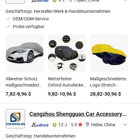
9 J.
·
Fujian, China
Geschäftstyp:
Hersteller/Werk & Handelsunternehmen
OEM/ODM-Service
Probe verfügbar
Allwetter-Schutz
Wetterfester
Maßgeschneiderte
maßgeschneiderte
Oxford-Autodeckel
Logo-Stretch-
wasserdichte
mit Baumwolle für
Spandex mit
7,82
-
8,96
$
9,82
-
10,96
$
28,82
-
30,96
$
Oxford PEVA
Limousine und SUV
innerem Fleece für
Außen-Autohülle
Innen-Sedan-SUV-
Autohülle
Cangzhou Shengguan Car Accessory Co., Ltd.
12 J.
·
5.0
·
Hebei, China
Geschäftstyp:
Handelsunternehmen