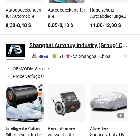
Autoabdeckungen
Autoabdeckung für
Hagelschutz
für Automobile
alle
Autoabdeckungen
Allwetter Sonnen
Wetterbedingungen,
gegen
8,38
-
8,48
$
8,05
-
8,18
$
11,00
-
12,00
$
UV Regen Schutz
Außen- und
Hagelschäden
Innenbereich,
Autoabdeckung
Abdeckhaube für
Shanghai Autobuy Industry (Group) Co., Ltd
Pickup, silberne
Vollkörperabdeckung
5.0
·
Shanghai, China
OEM/ODM-Service
Probe verfügbar
Intelligente Außen
Revolutionäre
Allwetter-
Silberbeschichtete
wasserdichte
Sonnenschutz-UV-