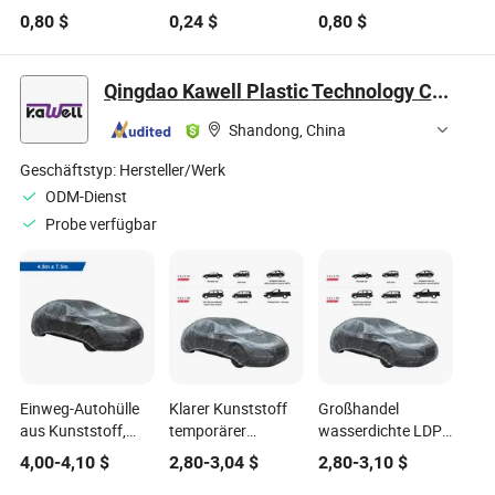
Autoschutz für alle
Autoabdeckung für
Autoschutz für
0,80
$
0,24
$
0,80
$
Fahrzeugtypen
Outdoor-
ultimativen Schutz
Veranstaltungen
und Partys
Qingdao Kawell Plastic Technology Co., Ltd.
Shandong, China
Geschäftstyp:
Hersteller/Werk
ODM-Dienst
Probe verfügbar
Einweg-Autohülle
Klarer Kunststoff
Großhandel
aus Kunststoff,
temporärer
wasserdichte LDPE
wasserdichte
universeller Einweg-
Kunststoffschutzabdeck
4,00
-
4,10
$
2,80
-
3,04
$
2,80
-
3,10
$
Autoabdeckung
Autodeckel
für den Schutz von