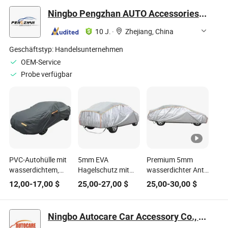
Kunststoffabdeckung
Ningbo Pengzhan AUTO Accessories Co., Ltd.
für Autos
Kunststofftuch für
10 J.
·
Zhejiang, China
das Auto
Kunststoffhülle für
Geschäftstyp:
Handelsunternehmen
das Auto
OEM-Service
Probe verfügbar
PVC-Autohülle mit
5mm EVA
Premium 5mm
wasserdichtem,
Hagelschutz mit
wasserdichter Anti-
UV-beständigem
reflektierendem
Hagel-Autodeckel
12,00
-
17,00
$
25,00
-
27,00
$
25,00
-
30,00
$
Material und
Streifen Schutz
für ultimativen
Reißverschluss-Tür
Autoabdeckung für
Schutz
den Außenbereich
Ningbo Autocare Car Accessory Co., Ltd.