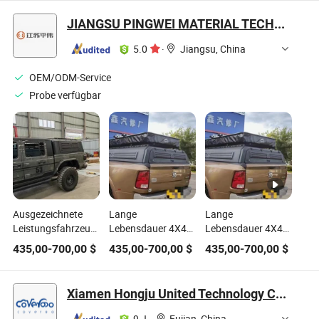
Autos
JIANGSU PINGWEI MATERIAL TECHNOLOGY CO.,LTD
5.0
·
Jiangsu, China
OEM/ODM-Service
Probe verfügbar
Ausgezeichnete
Lange
Lange
Leistungsfahrzeugabdeckungszubehör
Lebensdauer 4X4
Lebensdauer 4X4
4X4 Pickup-Truck-
Lkw-
Kastenwagenplane
435,00
-
700,00
$
435,00
-
700,00
$
435,00
-
700,00
$
Bettkappe-Canopy-
Autodeckenteile für
Teile für Dodge
Topper für Jeep
Dodge Rams 3500
Rams 3500
Gladiator
Einzelreihe
Einzelreihe
Xiamen Hongju United Technology Co., Ltd.