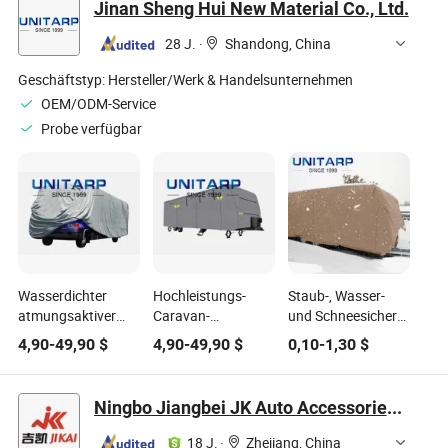
Jinan Sheng Hui New Material Co., Ltd.
SUVs, universell,
Autoabdeckung
silberne und
28 J.
·
Shandong, China
schwarze Farbe
Geschäftstyp:
Hersteller/Werk & Handelsunternehmen
OEM/ODM-Service
Probe verfügbar
Wasserdichter
Hochleistungs-
Staub-, Wasser-
atmungsaktiver
Caravan-
und Schneesicherer
Wohnwagen-
Abdeckung mit
PE-Autodeckel
4,90
-
49,90
$
4,90
-
49,90
$
0,10
-
1,30
$
Autodeckel mit
mehreren
verbesserter
Schichten für
Haltbarkeit und
optimalen Schutz
Ningbo Jiangbei JK Auto Accessories Co., Ltd.
Windbeständigkeit
gegen Kratzer und
für langanhaltende
Umwelteinflüsse
18 J.
·
Zhejiang, China