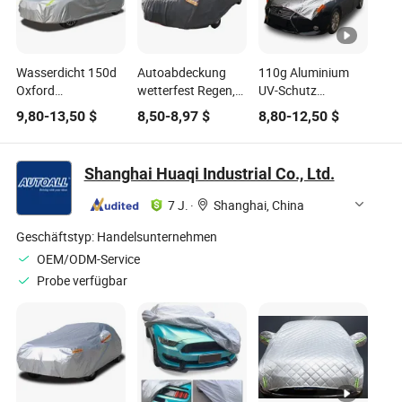
Wasserdicht 150d
Autoabdeckung
110g Aluminium
Oxford
wetterfest Regen,
UV-Schutz
Autoabdeckung
Sonne, UV, schnee-
Autoabdeckung
9,80
-
13,50
$
8,50
-
8,97
$
8,80
-
12,50
$
und wetterfeste
Schutzmaßnahmen
Shanghai Huaqi Industrial Co., Ltd.
7 J.
·
Shanghai, China
Geschäftstyp:
Handelsunternehmen
OEM/ODM-Service
Probe verfügbar