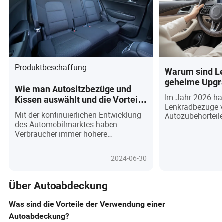
Produktbeschaffung
Warum sind L
geheime Upgra
Wie man Autositzbezüge und
Fahrer im Jah
Im Jahr 2026 ha
Kissen auswählt und die Vorteile
Lenkradbezüge 
des Kaufs aus China
Mit der kontinuierlichen Entwicklung
Autozubehörteil
des Automobilmarktes haben
Essentials entwi
Verbraucher immer höhere
Technologie, um
Anforderungen an den Komfort und
Materialien und
die Ästhetik des Autoinnenraums. Als
Personalisierun
2024-06-30
wichtige Accessoires zur
Sie, wie diese i
Verbesserung des Innenraumklimas
jetzt ergonomis
des Autos haben Autositzbezüge und
überlegenen Hal
Über Autoabdeckung
Kissen viel Aufmerksamkeit erregt.
bieten – und gle
Dieser Artikel wird vorstellen, wie man
ermöglichen, ihre
Was sind die Vorteile der Verwendung einer
Autositzbezüge und Kissen auswählt,
und ihre Werte 
Autoabdeckung?
sowie warum und wie man diese
Trends wie behe