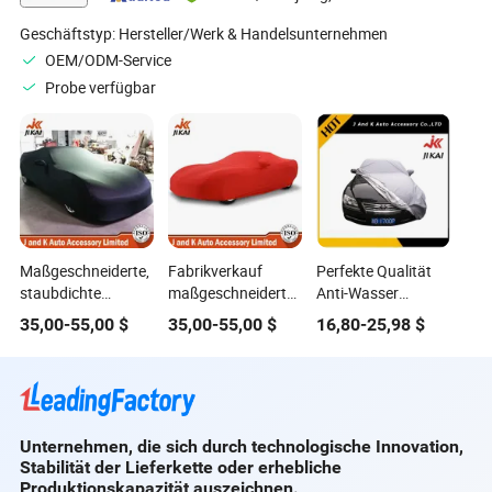
Nutzung
Geschäftstyp:
Hersteller/Werk & Handelsunternehmen
OEM/ODM-Service
Probe verfügbar
Maßgeschneiderte,
Fabrikverkauf
Perfekte Qualität
staubdichte
maßgeschneiderte
Anti-Wasser
Schutzhülle für
Stretch-Klassik
Vollgröße Outdoor
35,00
-
55,00
$
35,00
-
55,00
$
16,80
-
25,98
$
Innenräume mit
Innen-Autohülle
isolierte
weichem Fleece-
Sonnenschutz
Futter
Autoabdeckung
Unternehmen, die sich durch technologische Innovation,
Stabilität der Lieferkette oder erhebliche
Produktionskapazität auszeichnen.