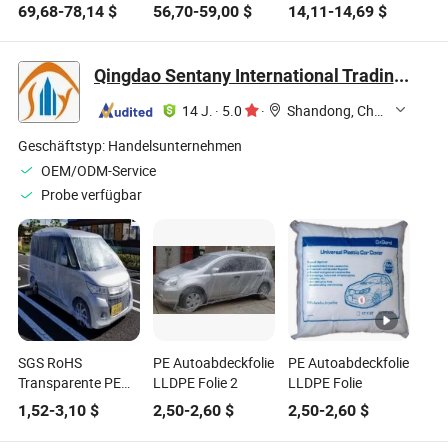
Autoersatzteile
Sonnenschutz
Regenabdeckungen
69,68
-
78,14
$
56,70
-
59,00
$
14,11
-
14,69
$
Faltbare
kompakte
für Autos mit
Automatische
Aufbewahrung
reflektierendem
Autoabdeckung
silberbeschichtete
Streifen
Qingdao Sentany International Trading Co., Ltd.
Stoff automatische
Autoabdeckung
14 J.
·
5.0
·
Shandong, China
Geschäftstyp:
Handelsunternehmen
OEM/ODM-Service
Probe verfügbar
SGS RoHS
PE Autoabdeckfolie
PE Autoabdeckfolie
Transparente PE
LLDPE Folie 2
LLDPE Folie
Kunststoffautoabdeckung
1,52
-
3,10
$
2,50
-
2,60
$
2,50
-
2,60
$
mit elastischer
Seilbefestigung