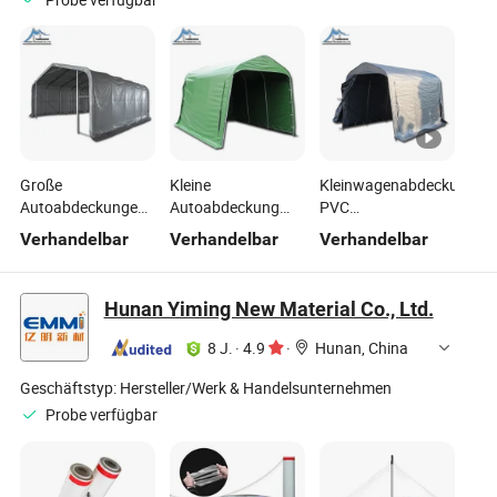
Große
Kleine
Kleinwagenabdeckung
Autoabdeckungen
Autoabdeckung
PVC
PVC
PVC grüne
Garagenabdeckung
Verhandelbar
Verhandelbar
Verhandelbar
Garagenabdeckung
Garagenabdeckung
Hunan Yiming New Material Co., Ltd.
8 J.
·
4.9
·
Hunan, China
Geschäftstyp:
Hersteller/Werk & Handelsunternehmen
Probe verfügbar