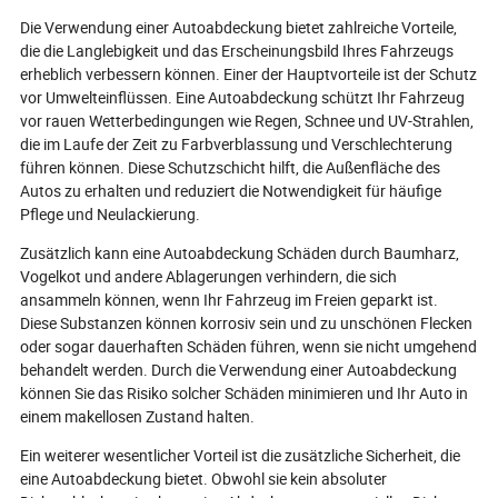
Produkte aus China bezieht, und eine
veganem Leder u
Die Verwendung einer Autoabdeckung bietet zahlreiche Vorteile,
eingehende Analyse anhand von
antibakteriellen
die die Langlebigkeit und das Erscheinungsbild Ihres Fahrzeugs
Zolldaten durchführen, um
den Markt domini
erheblich verbessern können. Einer der Hauptvorteile ist der Schutz
ausländischen Händlern und
Lenkradbezüge n
Großhändlern zu helfen, den Markt
vor Umwelteinflüssen. Eine Autoabdeckung schützt Ihr Fahrzeug
komfortabel und 
besser zu verstehen.
Sind Sie bereit,
vor rauen Wetterbedingungen wie Regen, Schnee und UV-Strahlen,
erleben, über da
die im Laufe der Zeit zu Farbverblassung und Verschlechterung
Tauchen Sie ein
führen können. Diese Schutzschicht hilft, die Außenfläche des
hinter dieser au
Autos zu erhalten und reduziert die Notwendigkeit für häufige
zu entdecken!
Pflege und Neulackierung.
Zusätzlich kann eine Autoabdeckung Schäden durch Baumharz,
Vogelkot und andere Ablagerungen verhindern, die sich
ansammeln können, wenn Ihr Fahrzeug im Freien geparkt ist.
Diese Substanzen können korrosiv sein und zu unschönen Flecken
oder sogar dauerhaften Schäden führen, wenn sie nicht umgehend
behandelt werden. Durch die Verwendung einer Autoabdeckung
können Sie das Risiko solcher Schäden minimieren und Ihr Auto in
einem makellosen Zustand halten.
Ein weiterer wesentlicher Vorteil ist die zusätzliche Sicherheit, die
eine Autoabdeckung bietet. Obwohl sie kein absoluter