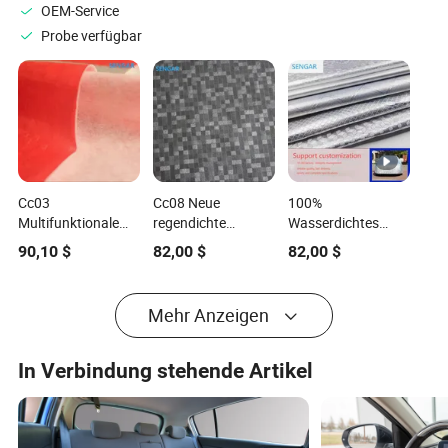
OEM-Service
Probe verfügbar
Cc03
Cc08 Neue
100%
Multifunktionale
regendichte
Wasserdichtes
Autoabdeckung
Sonnenblende
PEVA und neues
90,10
$
82,00
$
82,00
$
Material
Autoabdeckung
Baumwollmaterial
wasserdicht und
PVC Farbe
Autoabdeckung
wärmeisolierend
multifunktionales
Premium
Mehr Anzeigen
mit PVC-
Wärmedämmungsgewebe
Autoabdeckmaterial
Beschichtung
Sengar Marke
In Verbindung stehende Artikel