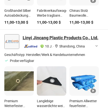
Großhandel Silber
Fabrikverkaufswagenabdeckung
Chinas Stolz
Autoabdeckung
Werbe tragbare
Baumwolle
PVC wasserdicht
Wagenabdeckung
Hagelabwehr
11,00
-
13,00
$
11,00
-
13,00
$
11,00
-
13,00
$
und UV-beständig
Wagenabdeckung
Autoabdeckung
Anti Schutz
wasserdicht
schützend
Linyi Jincang Plastic Products Co., Ltd.
10 J.
·
Shandong, China
Geschäftstyp:
Hersteller/Werk & Handelsunternehmen
Probe verfügbar
Premium
Langlebige
Premium Allwetter
Wetterfester
wasserdichte weiße
feuerfester