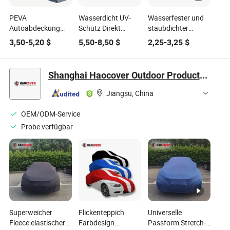
PEVA
Wasserdicht UV-
Wasserfester und
Autoabdeckung
Schutz Direkt
staubdichter
wasserdicht
Hersteller PVC
Kunststoff-
3,50
-
5,20
$
5,50
-
8,50
$
2,25
-
3,25
$
winddicht
Baumwolle Außen
Autodeckel für den
ganzjähriger
Automatische
einmaligen
Schutz Anti-UV
Autoabdeckungen
Gebrauch
Shanghai Haocover Outdoor Products Co. Ltd.
schneeschutz
Jiangsu, China
OEM/ODM-Service
Probe verfügbar
Superweicher
Flickenteppich
Universelle
Fleece elastischer
Farbdesign
Passform Stretch-