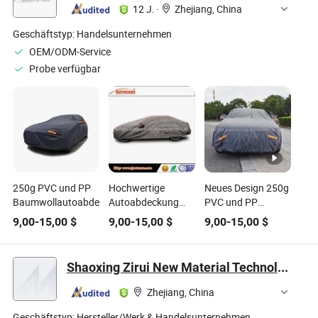
12 J.
·
Zhejiang, China
Geschäftstyp:
Handelsunternehmen
OEM/ODM-Service
Probe verfügbar
250g PVC und PP
Hochwertige
Neues Design 250g
Baumwollautoabdeckung
Autoabdeckung
PVC und PP
Jeep-Abdeckung
Baumwoll-
9,00
-
15,00
$
9,00
-
15,00
$
9,00
-
15,00
$
Autozubehör Auto-
Autodecke
Dekoration Fabrik
Großhandel PEVA
Shaoxing Zirui New Material Technology Co., Ltd
Vliesstoff PVC
Autoabdeckung
Zhejiang, China
Geschäftstyp:
Hersteller/Werk & Handelsunternehmen