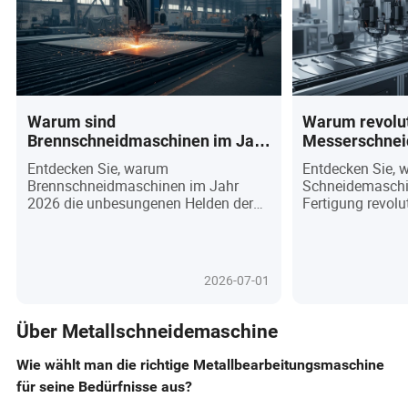
Warum sind
Warum revolut
Brennschneidmaschinen im Jahr
Messerschnei
2026 immer noch die
moderne Fert
Entdecken Sie, warum
Entdecken Sie, 
Geheimwaffe der globalen
Brennschneidmaschinen im Jahr
Schneidemaschi
Fertigung?
2026 die unbesungenen Helden der
Fertigung revolu
globalen Fertigung bleiben und ihre
Ära der Präzisio
Plasma- und Laser-Rivalen in der
und unvergleichli
Schwerstahlbearbeitung übertreffen.
einläuten. Von 
Dieser Artikel enthüllt, wie
Fahrzeuginnenrä
2026-07-01
bahnbrechende Innovationen – wie
maßgeschneider
CNC-Automatisierung, IoT-
befähigen diese
Konnektivität und umweltfreundliche
Industrie, der s
Über Metallschneidemaschine
Designs – diese Arbeitstiere in
nach Individuali
intelligente, nachhaltige
schnellem Proto
Wie wählt man die richtige Metallbearbeitungsmaschine
Vermögenswerte für Werften,
werden, während 
für seine Bedürfnisse aus?
Bauwesen und Schwerindustrie
Abfall und Betri