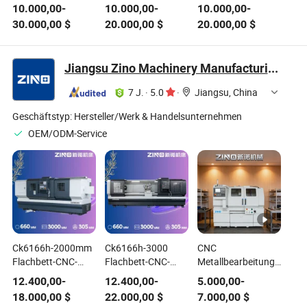
Betriebsgenauigkeit
Präzision
CNC-
10.000,00
-
10.000,00
-
10.000,00
-
Drei-Achsen-
Metallfaser-
Metallfaserlaserschneid
30.000,00
$
20.000,00
$
20.000,00
$
Wasserführende
Laserschneidemaschine
für die
Metall-
für
Verarbeitung
Laserschneidemaschine
Hochgeschwindigkeitszugkomponenten
optischer
Jiangsu Zino Machinery Manufacturing Co., Ltd.
für die
Komponenten
Kunstherstellung
7 J.
·
5.0
·
Jiangsu, China
Geschäftstyp:
Hersteller/Werk & Handelsunternehmen
OEM/ODM-Service
Ck6166h-2000mm
Ck6166h-3000
CNC
Flachbett-CNC-
Flachbett-CNC-
Metallbearbeitungsdrehm
Drehmaschine für
Drehmaschine für
CNC Drehmaschine
12.400,00
-
12.400,00
-
5.000,00
-
die
die
Ck6132
18.000,00
$
22.000,00
$
7.000,00
$
Metallbearbeitung
Metallbearbeitung