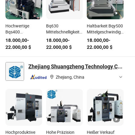
Hochwertige
Bq630
Haltbarkeit Bqy500
Bqs400
Mittelschnelligkeits-
Mittelgeschwindigkeits-
Mittelgeschwindigkeits-
Draht-EDM-
Draht-
18.000,00
-
18.000,00
-
18.000,00
-
EDM-
Schneidemaschine
Elektroerosionsschneide
22.000,00
$
22.000,00
$
22.000,00
$
Drahtschneidemaschine
für die
für die
für industrielle
Metallbearbeitung
Metallbearbeitung
Anwendungen
Zhejiang Shuangzheng Technology Co., Ltd.
Zhejiang, China
Hochproduktive
Hohe Präzision
Heißer Verkauf