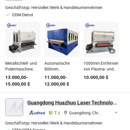
effizienzsteigernde
automatisierte
Geschäftstyp:
Hersteller/Werk & Handelsunternehmen
Lösungen für
ODM-Dienst
Kunden
Metallschleif- und
Automatische
1000mm Entfernen
Poliermaschine
800mm
von Plasma- und
wird für das
Metallentgratungsmaschine
Flammenschneid-
13.000,00
-
11.000,00
-
10.000,00
$
Laserschneiden
Metallblechentgratung
Schlacke
15.000,00
$
12.000,00
$
von
für
Blechmetall-
Kohlenstoffstahl,
Laserschneidteile
Entschlackungs-
Edelstahl,
und
Guangdong Huazhuo Laser Technology Co., Ltd.
Entgraten,
Entgratmischine
Entfernen von
zum Entfernen von
7 J.
·
Guangdong, China
Oxidschichten,
Schlacke
Polieren und
Geschäftstyp:
Hersteller/Werk & Handelsunternehmen
Zeichnen