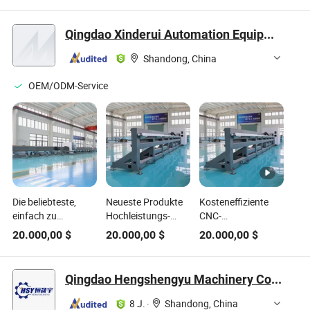
mit GSK
mit Fanuc
Qingdao Xinderui Automation Equipment Co., Ltd.
Shandong, China
OEM/ODM-Service
Die beliebteste,
Neueste Produkte
Kosteneffiziente
einfach zu
Hochleistungs-
CNC-
bedienende Metall-
Metallfaser-Laser-
Laserschneidemaschine
20.000,00
$
20.000,00
$
20.000,00
$
Zero-Rest-Laser-
Rohrschneidemaschine
CNC-
Rohrschneidemaschine
mit null
Schneidemaschine
bietet
Rückständen für
Laserschneidemaschine
Qingdao Hengshengyu Machinery Co., Ltd.
kostensparende
Landmaschinen
für Metallrohre
und
Effizienz
8 J.
·
Shandong, China