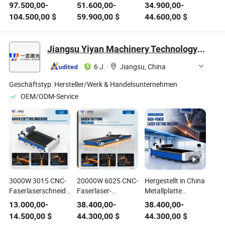
Edelstahl
Aluminiumblech
Metallblech CNC-
97.500,00
-
51.600,00
-
34.900,00
-
Kohlenstoffstahl
CNC Faserlaser-
Faserlaser-
104.500,00
$
59.900,00
$
44.600,00
$
Rohr
Schneidemaschine
Schneidemaschine
Laserschneiden
Metallverarbeitung
Jiangsu Yiyan Machinery Technology Co., Ltd.
Rohr
Faserlaserschneidemaschine
6 J.
·
Jiangsu, China
Geschäftstyp:
Hersteller/Werk & Handelsunternehmen
OEM/ODM-Service
3000W 3015 CNC-
20000W 6025 CNC-
Hergestellt in China
Faserlaserschneidemaschine
Faserlaser-
Metallplatte
für die
Schneidemaschine
Laserschneidmaschine
13.000,00
-
38.400,00
-
38.400,00
-
Blechbearbeitung
für die
Edelstahl
14.500,00
$
44.300,00
$
44.300,00
$
von Edelstahl
Blechbearbeitung
Lasermaschine