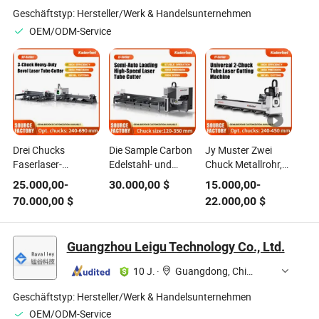
Geschäftstyp:
Hersteller/Werk & Handelsunternehmen
OEM/ODM-Service
Drei Chucks
Die Sample Carbon
Jy Muster Zwei
Faserlaser-
Edelstahl- und
Chuck Metallrohr,
Schneidemaschine
Aluminiumrohrverarbeitung
Faserlaser
25.000,00
-
30.000,00
$
15.000,00
-
für das Schneiden
automatische
Metallrohrschneidemasch
70.000,00
$
22.000,00
$
von Metallrohren
Beladung
mit beweglichem
mit automatischer
Hochgeschwindigkeits-
Kopf zu verkaufen
Beladung Metall-
CNC-Faserlaser-
Guangzhou Leigu Technology Co., Ltd.
Laser-
Metallrohrschneidemaschine
Schneidemaschine
1500W 2000W
10 J.
·
Guangdong, China
3000W 6000W
Geschäftstyp:
Hersteller/Werk & Handelsunternehmen
OEM/ODM-Service