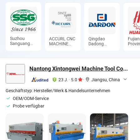
Suzhou
ACCURL CNC
Qingdao
Fujian
Sanguang
MACHINE
Dadong
Provi
Science &
(ANHUI)
Automation
Hualo
Technology
MANUFACTORY
Technology
Machi
Co., Ltd.
CO., LTD.
Co., Ltd.
Co., L
Nantong Xintongwei Machine Tool Co., Ltd
23 J.
·
5.0
·
Jiangsu, China
Geschäftstyp:
Hersteller/Werk & Handelsunternehmen
OEM/ODM-Service
Probe verfügbar