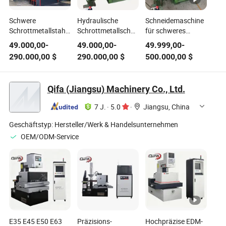
Schwere
Hydraulische
Schneidemaschine
Schrottmetallstahl
Schrottmetallschneidemaschine
für schweres
hydraulische
mit hoher Qualität
Blechstahl,
49.000,00
-
49.000,00
-
49.999,00
-
Gabelschere
Guillotine
290.000,00
$
290.000,00
$
500.000,00
$
Schneidenschneider
Recyclingmaschine
für
Qifa (Jiangsu) Machinery Co., Ltd.
Stahlwerkanlage
Schrottplatz
7 J.
·
5.0
·
Jiangsu, China
Geschäftstyp:
Hersteller/Werk & Handelsunternehmen
OEM/ODM-Service
E35 E45 E50 E63
Präzisions-
Hochpräzise EDM-