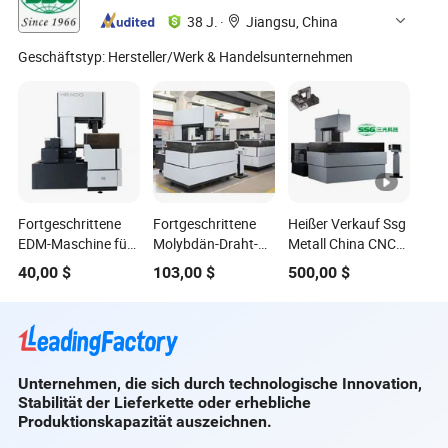
38 J.
·
Jiangsu, China
Geschäftstyp:
Hersteller/Werk & Handelsunternehmen
Fortgeschrittene
Fortgeschrittene
Heißer Verkauf Ssg
EDM-Maschine für
Molybdän-Draht-
Metall China CNC
Formenbearbeitung
EDM-CNC-
Drahtschneidemaschine
40,00
$
103,00
$
500,00
$
und
Maschine für die
EDM Hb1600
Metallbearbeitung
Metallbearbeitung
Unternehmen, die sich durch technologische Innovation,
Stabilität der Lieferkette oder erhebliche
Produktionskapazität auszeichnen.