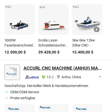
3000W
Große Laser-
3kw 6kw 12kw
Faserlaserschneidmaschine
Schneidemaschine
20kw CNC-
für Metallblech
für Metallbleche mit
Faserlaser-
12.500,00
$
39.428,00
$
15.400,00
$
Aluminium Messing
austauschbarem
Schneidemaschine
CE
Arbeitstisch 3kw
1500W 2000W
Lasermaschine
3000W 6000W für
ACCURL CNC MACHINE (ANHUI) MANUFACTORY CO., LTD.
Eisen, Kohlenstoff,
Edelstahl,
13 J.
·
Anhui, China
Metallblech, Platte,
Rohr, Rohr, Fasen
Geschäftstyp:
Hersteller/Werk & Handelsunternehmen
schneiden
OEM/ODM-Service
Probe verfügbar