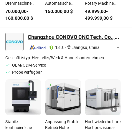
Drehmaschine
Automatische
Rotary Machine
Werkzeugausrüstung
Drehmaschine
Tool Equipment
70.000,00
-
150.000,00
$
49.999,00
-
für Klimaanlage
Metall
Custom Machine
160.000,00
$
499.999,00
$
Ventil Maschinen
Schneidemaschinen
Metal Cutting
Zum Schneiden
Messing Ventil
Maschinen für
Von Metallen
Transfermaschine
Messing Ventil
Changzhou CONOVO CNC Tech. Co., Ltd.
Wird Verarbeitet
13 J.
·
Jiangsu, China
Geschäftstyp:
Hersteller/Werk & Handelsunternehmen
OEM/ODM-Service
Probe verfügbar
Stabile
Anpassung Stabile
Hochwiederholbare
kontinuierliche
Betrieb Hohe
Hochpräzisions-