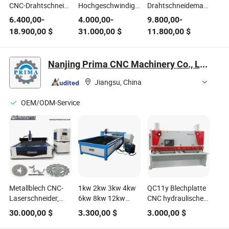
CNC-Drahtschneid-
Hochgeschwindigkeits-
Drahtschneidemaschine
EDM-Maschine 4
CNC-EDM-
für die
6.400,00
-
4.000,00
-
9.800,00
-
Achse ±0.005mm
Drahtschneidemaschine
Metallbearbeitung
18.900,00
$
31.000,00
$
11.800,00
$
Präzision für
für effiziente
Metallbearbeitung
Metallbearbeitung
Nanjing Prima CNC Machinery Co., Ltd.
Jiangsu, China
OEM/ODM-Service
Metallblech CNC-
1kw 2kw 3kw 4kw
QC11y Blechplatte
Laserschneider,
6kw 8kw 12kw
CNC hydraulische
Faserlaserschneidemaschine
Edelstahl
Schwingschneid-
30.000,00
$
3.300,00
$
3.000,00
$
für Aluminium,
Aluminium Kupfer
oder Guillotine-