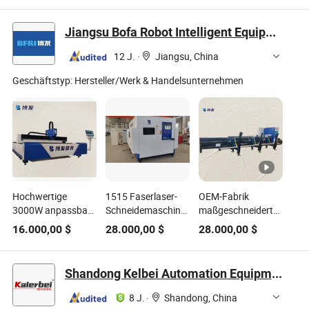
von Edelstahl
Jiangsu Bofa Robot Intelligent Equipment Co., Ltd.
12 J.
·
Jiangsu, China
Geschäftstyp:
Hersteller/Werk & Handelsunternehmen
Hochwertige
1515 Faserlaser-
OEM-Fabrik
3000W anpassbare
Schneidemaschine
maßgeschneiderte
Leistung 3015
6kw Vollständig
6013 automatische
16.000,00
$
28.000,00
$
28.000,00
$
CNC-
geschlossen, von
Lade- und Entlade-
Laserschneidemaschine
der FDA genehmigt
Faserlaser-
für die
für die
Rohrschneidemaschine
Shandong Kelbei Automation Equipment Co., Ltd.
Blechbearbeitung
Verarbeitung von
für die
Metallblechen
Metallrohrbearbeitung
8 J.
·
Shandong, China