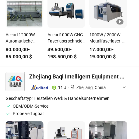
Accurl 12000W
Accurl1000W CNC-
1000W / 2000W
Automatische
Faserlaserschneidemaschine
Metallfaserlaser-
Laser-Rohr-Metall-
mit Ipg 1kw für
Schneidmaschine
80.000,00
-
49.500,00
-
17.000,00
-
Rohr-Laser-
Blechschneider
für Stahl
85.000,00
$
198.500,00
$
19.000,00
$
Schneidemaschine
Zhejiang Baqi Intelligent Equipment Co., Ltd.
11 J.
·
Zhejiang, China
Geschäftstyp:
Hersteller/Werk & Handelsunternehmen
OEM/ODM-Service
Probe verfügbar