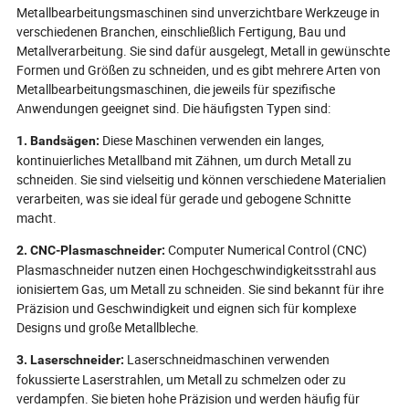
verwandeln. Von der Steigerung der
Angetrieben dur
Metallbearbeitungsmaschinen sind unverzichtbare Werkzeuge in
Produktivität und der Senkung der
Automatisierung,
verschiedenen Branchen, einschließlich Fertigung, Bau und
Kosten bis hin zur Neudefinition der
Integration, ver
Metallverarbeitung. Sie sind dafür ausgelegt, Metall in gewünschte
Wartung mit prädiktiver Diagnostik
Schneidetechno
Formen und Größen zu schneiden, und es gibt mehrere Arten von
erfahren Sie, wie die neueste
Produktionslini
Brennschneidtechnologie Käufern
intelligentere, 
Metallbearbeitungsmaschinen, die jeweils für spezifische
hilft, einen entscheidenden
und agilere Abl
Anwendungen geeignet sind. Die häufigsten Typen sind:
Wettbewerbsvorteil zu erlangen. Sind
Herausforderun
Diese Maschinen verwenden ein langes,
Sie bereit zu sehen, wie diese
überwinden, und
1. Bandsägen:
Maschinen die Zukunft der
Trends werden d
kontinuierliches Metallband mit Zähnen, um durch Metall zu
industriellen Fertigung gestalten?
Fertigungsinnov
schneiden. Sie sind vielseitig und können verschiedene Materialien
Tauchen Sie ein
verarbeiten, was sie ideal für gerade und gebogene Schnitte
wie die Investiti
macht.
Schneidelösunge
Vorteil in eine
Computer Numerical Control (CNC)
2. CNC-Plasmaschneider:
Markt sein könnt
Plasmaschneider nutzen einen Hochgeschwindigkeitsstrahl aus
ionisiertem Gas, um Metall zu schneiden. Sie sind bekannt für ihre
Präzision und Geschwindigkeit und eignen sich für komplexe
Designs und große Metallbleche.
Laserschneidmaschinen verwenden
3. Laserschneider:
fokussierte Laserstrahlen, um Metall zu schmelzen oder zu
verdampfen. Sie bieten hohe Präzision und werden häufig für