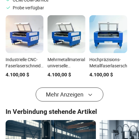
OEM/ODM-Service
verwendet
Probe verfügbar
Industrielle CNC-
Mehrmetallmaterial
Hochpräzisions-
Faserlaserschneidemaschine
universelle
Metallfaserlaserschneid
für Edelstahl,
Schneidlaserschneidemaschine
4.100,00
$
4.100,00
$
4.100,00
$
Kohlenstoffmetall,
Platten, Bleche,
Rohre, Profile,
Mehr Anzeigen
automatische
Hochgeschwindigkeits-
Präzisionsmaschine
In Verbindung stehende Artikel