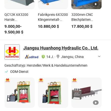
QC12K 6X3200
Fabrikpreis 6X3200
3200mm CNC
Harsle
Klingenmetall-
Blechplatten
Schwingschneider
Schneid-Guilotine-
Schneid
9.000,00
-
10.880,00
$
17.800,00
$
Hydraulische
Schermaschine mit
Hydraulische
9.500,00
$
Schermaschine
Estun E21s
Guillotinen
Blech Guillotine
Schermaschine
Schneiden
Jiangsu Huanhong Hydraulic Co., Ltd.
14 J.
·
Jiangsu, China
Geschäftstyp:
Hersteller/Werk & Handelsunternehmen
ODM-Dienst