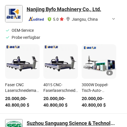
Stahl
CNC Blech- oder
Schneidmaschine
Rohrlaserschneidmaschine
Nanjing Byfo Machinery Co., Ltd.
mit Hypertherm
Stromquelle
5.0
·
Jiangsu, China
OEM-Service
Probe verfügbar
Faser CNC
4015 CNC-
3000W Doppel-
Laserschneidemaschine
Faserlaserschneiden
Tisch-Auto-
Edelstahl
Machine1500W
Spannvorrichtung
20.000,00
-
20.000,00
-
20.000,00
-
Hochleistungs-
2kw 3000W für
Laserschneider
40.800,00
$
40.800,00
$
40.800,00
$
Eisenmetallblechschneidemaschine
Blechmetall-
Stahl Metallrohr
Faserlaserschneidmaschine
Platte Flachplatte
3015 CNC-
Suzhou Sanguang Science & Technology Co., Ltd.
Faserlaserschneidemasch