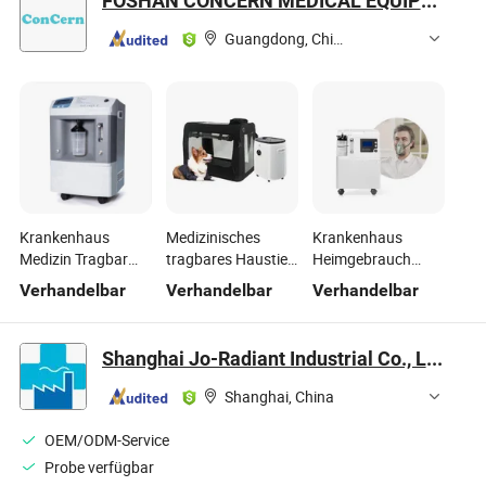
FOSHAN CONCERN MEDICAL EQUIPMENT CO.,LTD.
Guangdong, China
Krankenhaus
Medizinisches
Krankenhaus
Medizin Tragbar
tragbares Haustier-
Heimgebrauch
5L/Min
Hauspflege-
Fabrikpreis CE ISO
Verhandelbar
Verhandelbar
Verhandelbar
10L/Minelectric
Veterinär-
Genehmigung
Sauerstoffgenerator
Sauerstoffkonzentrator-
Niedriggeräusch
Konzentrator
Kammer
Medizinischer 5L
Shanghai Jo-Radiant Industrial Co., Ltd.
Psa
Sauerstoffkonzentrator
Shanghai, China
mit Vernebler
OEM/ODM-Service
Probe verfügbar