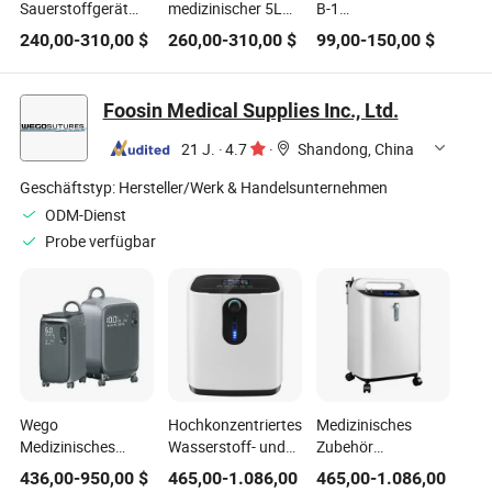
Sauerstoffgerät
medizinischer 5L
B-1
Medizinischer 5L
Sauerstoffkonzentrator
Sauerstoffkonzentrator
240,00
-
310,00
$
260,00
-
310,00
$
99,00
-
150,00
$
Sauerstoffkonzentrator
mit Vernebler
von Longfian
mit kleiner Größe
Foosin Medical Supplies Inc., Ltd.
21 J.
·
4.7
·
Shandong, China
Geschäftstyp:
Hersteller/Werk & Handelsunternehmen
ODM-Dienst
Probe verfügbar
Wego
Hochkonzentriertes
Medizinisches
Medizinisches
Wasserstoff- und
Zubehör
Tragbares 5L Mini
Sauerstoffgas-
Oxygenerator
436,00
-
950,00
$
465,00
-
1.086,00
465,00
-
1.086,00
Sauerstoffkonzentrator
Atemgerät H2
Tragbarer