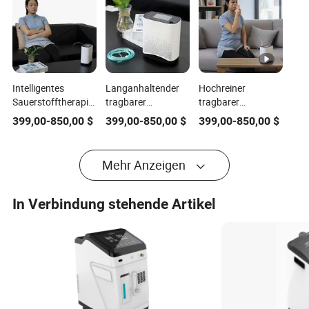
Intelligentes
Langanhaltender
Hochreiner
Sauerstofftherapiesystem
tragbarer
tragbarer
Mini-
medizinischer
Sauerstoffkonzentrator
399,00
-
850,00
$
399,00
-
850,00
$
399,00
-
850,00
$
Sauerstoffkonzentrator
Sauerstoffkonzentrator
mit medizinischer
Sauerstofferzeugungsmaschine
Vernebelungsfunktion
Mehr Anzeigen
In Verbindung stehende Artikel