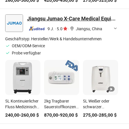
260,00
-
300,00
$
420,00
-
450,00
$
275,00
-
325,00
$
Sauerstoffkonzentrator
Fernbedienung 95%
Sauerstoffkonzentrator
langlebiger Betrieb
Reinheit
mit einstellbarem
für 3h ohne
220V/110V
Durchfluss und
Jiangsu Jumao X-Care Medical Equipment Co., Ltd.
Aufladung der
50Hz/60Hz
Reinheitsmonitor
integrierten
9 J.
·
5.0
·
Jiangsu, China
Batterie
Geschäftstyp:
Hersteller/Werk & Handelsunternehmen
OEM/ODM-Service
Probe verfügbar
5L Kontinuierlicher
2kg Tragbarer
5L Weißer oder
Fluss Medizinische
Sauerstoffkonzentrator
schwarzer
FDA Leichter
mit
medizinischer
240,00
-
260,00
$
870,00
-
920,00
$
275,00
-
285,00
$
Tragbarer
wiederaufladbarem
kontinuierlicher
Sauerstoffkonzentrator
Akku für Reisen
Fluss-