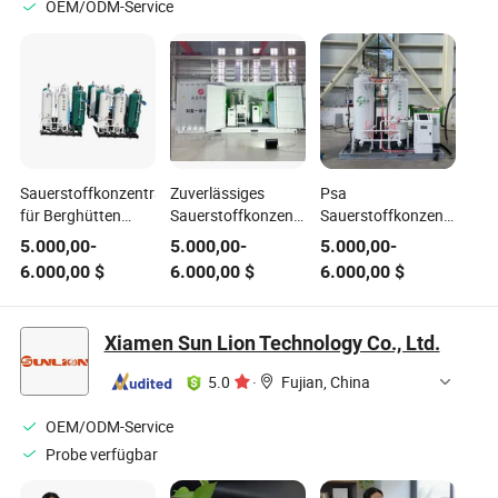
OEM/ODM-Service
Sauerstoffkonzentrator
Zuverlässiges
Psa
für Berghütten
Sauerstoffkonzentratorsystem
Sauerstoffkonzentrator
Hochgebirgsanpassung
24/7 Dauerbetrieb,
und
5.000,00
-
5.000,00
-
5.000,00
-
geringe Wartung
Sauerstoffkonzentratorge
6.000,00
$
6.000,00
$
6.000,00
$
Xiamen Sun Lion Technology Co., Ltd.
5.0
·
Fujian, China
OEM/ODM-Service
Probe verfügbar