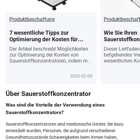
Produktbeschaffung
Produktbeschaf
7 wesentliche Tipps zur
Wie Sie Ihren
Optimierung der Kosten für
Sauerstoffkon
Sauerstoffkonzentratoren bei
Ein umfassend
Der Artikel beschreibt Möglichkeiten
Dieser Leitfaden 
gleichzeitiger Erfüllung der
Erfüllung der
zur Optimierung der Kosten von
tiefgehendes Ve
Benutzerbedürfnisse
Benutzerbedür
Sauerstoffkonzentratoren, indem man
wesentlichen K
Produkttypen, Kostenfaktoren,
Sauerstoffkonze
Produktionsmaßstäbe versteht und
die Bedeutung r
2026-02-09
innovative Fertigungstechniken
Durch die detail
einsetzt.
der Funktionen 
des Siebfilters,
Über Sauerstoffkonzentrator
des Liefersystem
Ressource darau
Was sind die Vorteile der Verwendung eines
darüber aufzuklä
Sauerstoffkonzentrators?
richtig pflegen 
Leistung und La
Sauerstoffkonzentratoren sind medizinische Geräte, die dazu
gewährleisten.
entwickelt wurden, Personen, die aufgrund verschiedener
Wartung verlänge
Gesundheitszustände Schwierigkeiten beim Atmen haben,
Lebensdauer des