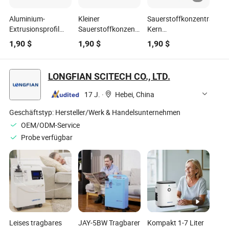
Aluminium-
Kleiner
Sauerstoffkonzentrator
Extrusionsprofil
Sauerstoffkonzentrator
Kern
Sauerstoffkonzentrator
Molekularsieb
Sauerstoffkonzentrator
1,90
$
1,90
$
1,90
$
für den
Aluminiumzylinder
Komponente
Hausgebrauch
Willkommen zur
Molekularsieb Turm
Oxygenerator
Anfrage
Komponente 5 Liter
LONGFIAN SCITECH CO., LTD.
Sauerstoffabsorber-
Aluminiumprofilextrusion
10 Liter Kleine
Turm
Sauerstoffkonzentrator
industrielle
17 J.
·
Hebei, China
Molekularsieb
Sauerstoff
Adsorptionsturm a
Geschäftstyp:
Hersteller/Werk & Handelsunternehmen
OEM/ODM-Service
Probe verfügbar
Leises tragbares
JAY-5BW Tragbarer
Kompakt 1-7 Liter