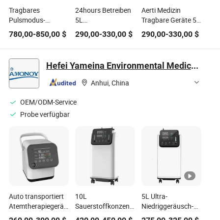
Tragbares
24hours Betreiben
Aerti Medizin
Pulsmodus-
5L
Tragbare Geräte 5L
Sauerstoffgerät
Sauerstoffkonzentrator
8L
780,00
-
850,00
$
290,00
-
330,00
$
290,00
-
330,00
$
Reise-
für die häusliche
Sauerstoffgenerator
Sauerstoffkonzentrator
Pflege Hypoxie
System
Sauerstoffmaschine
Konzentrator mit
Hefei Yameina Environmental Medical Equipment Co., Ltd.
Vernebler SpO2 Ae-
5
Anhui, China
OEM/ODM-Service
Probe verfügbar
Auto transportiert
10L
5L Ultra-
Atemtherapiegeräte
Sauerstoffkonzentrator
Niedriggeräusch-
1-3L Tragbarer
mit Vernebler und
Nebulizer