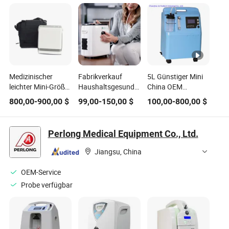
Medizinischer
Fabrikverkauf
5L Günstiger Mini
leichter Mini-Größe
Haushaltsgesundheitsmedizinischer
China OEM
Pulsfluss tragbarer
Sauerstoffkonzentrator
Medizinischer
800,00
-
900,00
$
99,00
-
150,00
$
100,00
-
800,00
$
Sauerstoffkonzentrator
Neonatal
Pädiatrischer
Sauerstoffkonzentrator
Perlong Medical Equipment Co., Ltd.
Jiangsu, China
OEM-Service
Probe verfügbar