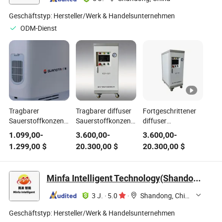
Geschäftstyp:
Hersteller/Werk & Handelsunternehmen
ODM-Dienst
Tragbarer
Tragbarer diffuser
Fortgeschrittener
Sauerstoffkonzentrator
Sauerstoffkonzentrator
diffuser
für Zuhause, Reisen
für verbesserte
Sauerstoffkonzentrator
1.099,00
-
3.600,00
-
3.600,00
-
und medizinische
Atemunterstützung
für den Einsatz in
1.299,00
$
20.300,00
$
20.300,00
$
Verwendung
großen
Krankenhäusern
Minfa Intelligent Technology(Shandong) Co., Ltd.
3 J.
·
5.0
·
Shandong, China
Geschäftstyp:
Hersteller/Werk & Handelsunternehmen