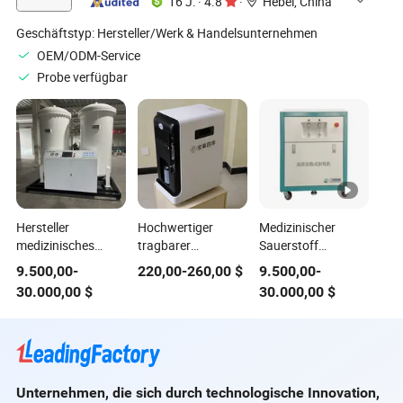
16 J.
·
4.8
·
Hebei, China
Geschäftstyp:
Hersteller/Werk & Handelsunternehmen
OEM/ODM-Service
Probe verfügbar
Hersteller
Hochwertiger
Medizinischer
medizinisches
tragbarer
Sauerstoff
Sauerstoffversorgungsgerät
Sauerstoffkonzentrator
erzeugender
9.500,00
-
220,00
-
260,00
$
9.500,00
-
Sauerstoffkonzentrator
Home3l
stabiler
30.000,00
$
30.000,00
$
Medizinischer Mini-
Diffusionssauerstoffkonz
Sauerstoffkonzentrator
Unternehmen, die sich durch technologische Innovation,