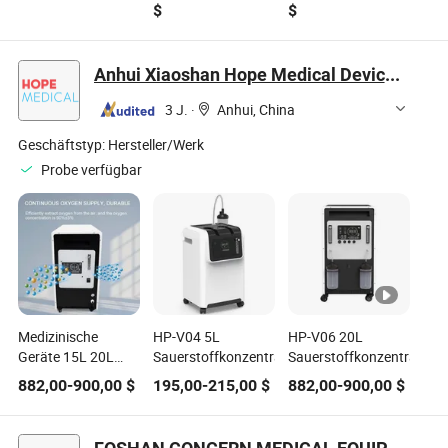
$
$
10 Lpm
Inhalationsmaschine
Sauerstoffkonzentrator
Medizinischer
Sauerstoffkonzentrator
5L mit
Sauerstoffkonzentrator
Verneblerfunktion
Anhui Xiaoshan Hope Medical Devices Co., Ltd.
zu verkaufen
3 J.
·
Anhui, China
Geschäftstyp:
Hersteller/Werk
Probe verfügbar
Medizinische
HP-V04 5L
HP-V06 20L
Geräte 15L 20L
Sauerstoffkonzentrator
Sauerstoffkonzentrator
Hochfluss-
882,00
-
900,00
$
195,00
-
215,00
$
882,00
-
900,00
$
Sauerstoffgenerator-
Konzentrator