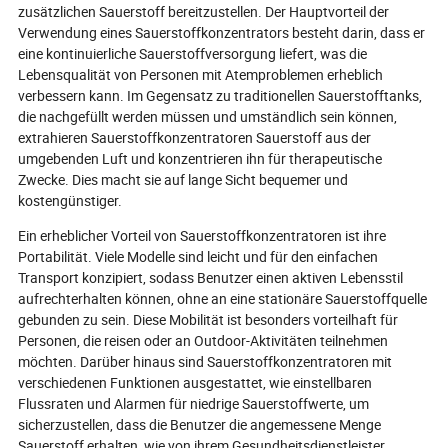
sondern stellt a
zusätzlichen Sauerstoff bereitzustellen. Der Hauptvorteil der
Wirksamkeit der
Verwendung eines Sauerstoffkonzentrators besteht darin, dass er
die Benutzer sich
eine kontinuierliche Sauerstoffversorgung liefert, was die
Lebensqualität von Personen mit Atemproblemen erheblich
verbessern kann. Im Gegensatz zu traditionellen Sauerstofftanks,
die nachgefüllt werden müssen und umständlich sein können,
extrahieren Sauerstoffkonzentratoren Sauerstoff aus der
umgebenden Luft und konzentrieren ihn für therapeutische
Zwecke. Dies macht sie auf lange Sicht bequemer und
kostengünstiger.
Ein erheblicher Vorteil von Sauerstoffkonzentratoren ist ihre
Portabilität. Viele Modelle sind leicht und für den einfachen
Transport konzipiert, sodass Benutzer einen aktiven Lebensstil
aufrechterhalten können, ohne an eine stationäre Sauerstoffquelle
gebunden zu sein. Diese Mobilität ist besonders vorteilhaft für
Personen, die reisen oder an Outdoor-Aktivitäten teilnehmen
möchten. Darüber hinaus sind Sauerstoffkonzentratoren mit
verschiedenen Funktionen ausgestattet, wie einstellbaren
Flussraten und Alarmen für niedrige Sauerstoffwerte, um
sicherzustellen, dass die Benutzer die angemessene Menge
Sauerstoff erhalten, wie von ihrem Gesundheitsdienstleister