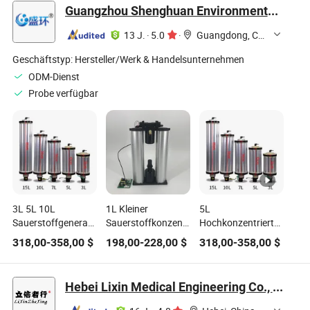
für den
Sauerstoffkonzentrator
Guangzhou Shenghuan Environmental Technology Co., Ltd.
Hausgebrauch
mit FDA 510 (K)
13 J.
·
5.0
·
Guangdong, China
Geschäftstyp:
Hersteller/Werk & Handelsunternehmen
ODM-Dienst
Probe verfügbar
3L 5L 10L
1L Kleiner
5L
Sauerstoffgenerator
Sauerstoffkonzentrator
Hochkonzentrierter
12 Turm Industrie-
Sauerstoffproduktionssystem
industrieller
318,00
-
358,00
$
198,00
-
228,00
$
318,00
-
358,00
$
Sauerstoffkonzentrator
Sauerstoffanlage
Sauerstoffkonzentrator
für die chemische
Industrie
Hebei Lixin Medical Engineering Co., Ltd