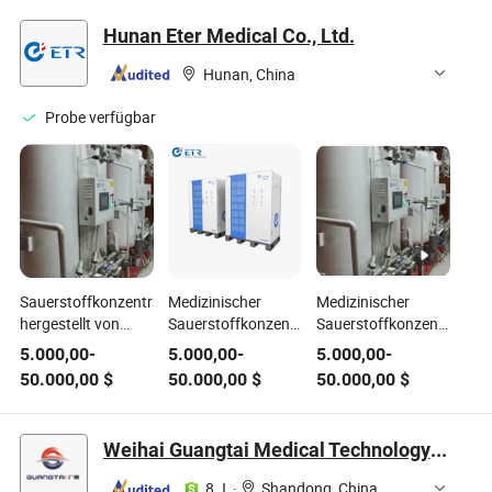
Heimgebrauch
Hunan Eter Medical Co., Ltd.
Hunan, China
Probe verfügbar
Sauerstoffkonzentrator
Medizinischer
Medizinischer
hergestellt von
Sauerstoffkonzentrator
Sauerstoffkonzentrator
Hunan Eter China
Zeolithsieb Preis
nicht für industrielle
5.000,00
-
5.000,00
-
5.000,00
-
Verwendung
50.000,00
$
50.000,00
$
50.000,00
$
Weihai Guangtai Medical Technology Co., Ltd
8 J.
·
Shandong, China