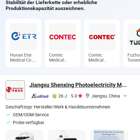
Stabilität der Lieferkette oder erhebliche
Produktionskapazität auszeichnen.
Hunan Eter
Contec
Contec
Fuzho
Medical Co.,
Medical
Medical
Tuowe
Ltd.
Systems Co.,
Systems Co.,
Mecha
Ltd.
Ltd.
Electri
Equip
Co., L
Jiangsu Shenxing Photoelectricity Medical Apparatus Co., Ltd.
26 J.
·
5.0
·
Jiangsu, China
Geschäftstyp:
Hersteller/Werk & Handelsunternehmen
OEM/ODM-Service
Probe verfügbar