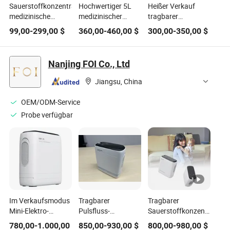
Sauerstoffkonzentrator,
Hochwertiger 5L
Heißer Verkauf
medizinische
medizinischer
tragbarer
Qualität für
Sauerstoffkonzentrator
medizinischer 5
99,00
-
299,00
$
360,00
-
460,00
$
300,00
-
350,00
$
Krankenhaus,
leiser
Liter
Zuhause, im Freien,
Sauerstoffgenerator
Sauerstoffkonzentrator
Gesundheitsversorgung,
Nanjing FOI Co., Ltd
tragbar, O2
Generatormaschine
Jiangsu, China
OEM/ODM-Service
Probe verfügbar
Im Verkaufsmodus
Tragbarer
Tragbarer
Mini-Elektro-
Pulsfluss-
Sauerstoffkonzentrator
Haushaltsstaubsauger
Sauerstoffkonzentrator
1-5L/Min
780,00
-
1.000,00
850,00
-
930,00
$
800,00
-
980,00
$