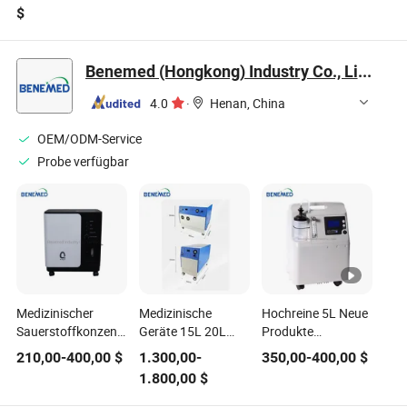
medizinischer
mit Batterie 5L
Einstellbarer
$
tragbarer
Medizinisch 93%
Schlafluftreiniger
Sauerstoffkonzentrator
Tragbarer
Haushaltsgesundheitsmo
mit Batterie und
Sauerstoffgenerator
Atomisierung
Benemed (Hongkong) Industry Co., Limited
Luftkompressor
für Reisen
Niedriggeräusch
4.0
·
Henan, China
OEM/ODM-Service
Probe verfügbar
Medizinischer
Medizinische
Hochreine 5L Neue
Sauerstoffkonzentrator
Geräte 15L 20L
Produkte
5L Tragbar
Tragbarer
Niedriggeräusch
210,00
-
400,00
$
1.300,00
-
350,00
-
400,00
$
Sauerstoffkonzentrator
Tragbarer
1.800,00
$
Sauerstoffkonzentrator
für den