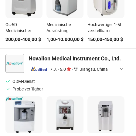
Oc-5D
Medizinische
Hochwertiger 1-5L
Medizinischer
Ausrüstung
verstellbarer
mobiler
Intensivstation
Sauerstoffkonzentrator
200,00
-
400,00
$
1,00
-
10.000,00
$
150,00
-
450,00
$
Sauerstoffkonzentrator
Sauerstoffkonzentrator
93% Reinheit
für Krankenhaus,
Kompressor für
Zuhause, Klinik
den Hausgebrauch
Novalion Medical Instrument Co., Ltd.
7 J.
·
5.0
·
Jiangsu, China
ODM-Dienst
Probe verfügbar