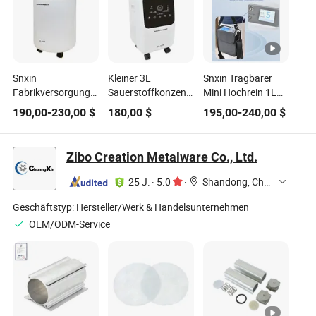
Snxin
Kleiner 3L
Snxin Tragbarer
Fabrikversorgung
Sauerstoffkonzentrator
Mini Hochrein 1L
5L Medizinischer
Hohe
Sauerstoffkonzentrator
190,00
-
230,00
$
180,00
$
195,00
-
240,00
$
Sauerstoffkonzentrator
Produktionsrate
CE-Zertifikat
Stabile
Sauerstoffausgabe
Zibo Creation Metalware Co., Ltd.
Einfach
25 J.
·
5.0
·
Shandong, China
Geschäftstyp:
Hersteller/Werk & Handelsunternehmen
OEM/ODM-Service