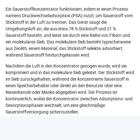
Ein Sauerstoffkonzentrator funktioniert, indem er einen Prozess
namens Druckwechseladsorption (PSA) nutzt, um Sauerstoff vom
Stickstoff in der Luft zu trennen. Das Gerät saugt die
Umgebungsluft an, die aus etwa 78 % Stickstoff und 21 %
Sauerstoff besteht, und leitet sie durch eine Reihe von Filtern und
ein molekulares Sieb. Das molekulare Sieb besteht typischerweise
aus Zeolith, einem Material, das Stickstoff selektiv adsorbiert,
während Sauerstoff hindurchgelassen wird.
Nachdem die Luft in den Konzentrator gezogen wurde, wird sie
komprimiert und in das molekulare Sieb geleitet. Der Stickstoff wird
im Sieb zurückgehalten, während der konzentrierte Sauerstoff in
einen Speicherbehälter oder direkt an den Benutzer über eine
Nasenkanüle oder Maske abgegeben wird. Der Prozess ist
kontinuierlich, wobei der Konzentrator zwischen Adsorptions- und
Desorptionsphasen wechselt, um eine gleichmäßige
Sauerstoffversorgung sicherzustellen.
Die meisten Sauerstoffkonzentratoren sind mit einem eingebauten
Kompressor ausgestattet, der den Luft- und Sauerstofffluss
reguliert. Benutzer können die Flussrate entsprechend ihren