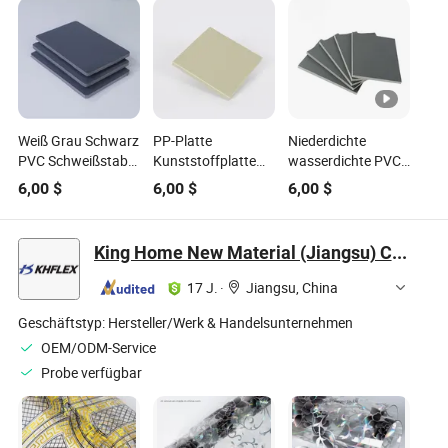
Weiß Grau Schwarz
PP-Platte
Niederdichte
PVC Schweißstab
Kunststoffplatte
wasserdichte PVC-
zum Abdichten von
Hartplatte
Schaumplatte für
6,00
$
6,00
$
6,00
$
wasserdichten
Nylonplatte PVC-
Werbedruck
Membranen
Platte
Umweltschutz
wasserdichte
King Home New Material (Jiangsu) Co., Ltd
farbiger PVC PVC
Platte
Platte PVC
17 J.
·
Jiangsu, China
Hartstab PVC
Kunststoffplatte
Geschäftstyp:
Hersteller/Werk & Handelsunternehmen
PVC Profil
OEM/ODM-Service
Probe verfügbar