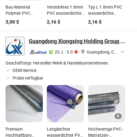
Bau-Material
Verstärktes 1.8mm
Typ L 1.8mm PVC
Polymer PVC
PVC wasserdichtes
wasserdichte
Abdichtungsbahn
Membran
Membran
3,00
$
2,16
$
2,16
$
für Tunnel, Keller,
Fabrikverkauf
Fabrikverkauf
Dach
direkt mit
direkt mit
Stoffrücken PVC
Stoffrücken PVC
Guangdong Xiongxing Holding Group Co., Ltd.
Rolle
Rolle
Baumaterialien
25 J.
·
5.0
·
Guangdong, China
Geschäftstyp:
Hersteller/Werk & Handelsunternehmen
OEM-Service
Probe verfügbar
Premium
Langleichter
Hochwertige PVC-
Hochhaltbare
wasserdichter PVC-
Matratzen-