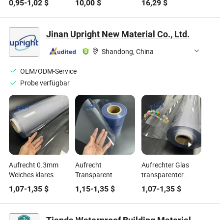
0,95
-
1,02
$
10,00
$
16,29
$
Haushalts-
feuerfestem UV-
vielseitige
Schrankwandpaneel
Marmor-Finish
Anwendungen
Jinan Upright New Material Co., Ltd.
Shandong, China
OEM/ODM-Service
Probe verfügbar
Aufrecht 0.3mm
Aufrecht
Aufrechter Glas
Weiches klares
Transparent
transparenter
PVC-Rollen
Wasserdicht
langlebiger
1,07
-
1,35
$
1,15
-
1,35
$
1,07
-
1,35
$
umweltfreundliches
Flexibel PVC Blatt
wasserdichter PVC
wasserdichtes
Kristallklar
für Tischdecke
Material für den
Kunststoff Rollen