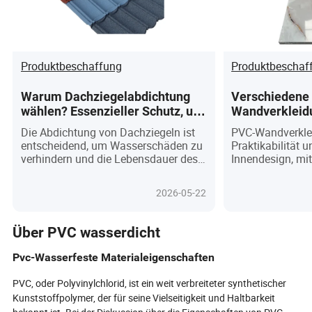
Produktbeschaffung
Produktbeschaf
Warum Dachziegelabdichtung
Verschiedene
wählen? Essenzieller Schutz, um
Wandverkleid
Ihre Dachbedürfnisse zu erfüllen
Erfüllung unte
Die Abdichtung von Dachziegeln ist
PVC-Wandverkle
Benutzerbedür
entscheidend, um Wasserschäden zu
Praktikabilität 
Innendesign
verhindern und die Lebensdauer des
Innendesign, mit
Daches zu verlängern, indem sie
Installation, vie
Schutz durch Membranen oder
geringem Wartu
2026-05-22
Beschichtungen bietet. Sie verbessert
ideal für Wohn-
sowohl die Ästhetik als auch die
macht.
Struktur von Häusern.
Über PVC wasserdicht
Pvc-Wasserfeste Materialeigenschaften
PVC, oder Polyvinylchlorid, ist ein weit verbreiteter synthetischer
Kunststoffpolymer, der für seine Vielseitigkeit und Haltbarkeit