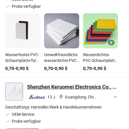
Probe verfügbar
Wasserfestes PVC-
Umweltfreundliche
Wasserdichtes
Schaumplatte für
wasserdichte PVC
PVC-Schaumplatte
Innenraum-
Forex-Platte flache
für
0,70
-
0,90
$
0,70
-
0,90
$
0,70
-
0,90
$
Trennwandsysteme
glatte PVC-
Innenlagerlösungen
Schaumplatte für
kommerzielle
Shenzhen Keruomei Electronics Co., Ltd.
Innendekoration
13 J.
·
Guangdong, China
Geschäftstyp:
Hersteller/Werk & Handelsunternehmen
OEM-Service
Probe verfügbar