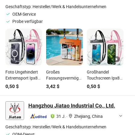
Geschäftstyp:
Hersteller/Werk & Handelsunternehmen
OEM-Service
Probe verfügbar
Foto Ungehindert
Großes
Großhandel
Extremsport Ipx8
Fassungsvermögen
Touchscreen Ipx8
Wasserdichte
wasserdichte
wasserdichte
0,50
$
3,42
$
0,50
$
Handyhülle PVC
Telefonhülle
Telefonhülle PVC
Ultra Klar
Großhandel ultra
8808 ultra klar Foto
Touchscreen
klarer Touchscreen
ungehindert
Hangzhou Jiatao Industrial Co., Ltd.
Schwimmen Surfen
Foto ungehindert
Schwimmen Surfen
Strand Tauchen
Schwimmen PVC
Canyoning Strand
31 J.
·
Zhejiang, China
Fabrik Hersteller
Ipx8surfing Strand
Tauchen Fabrik
Großhandel
Fabrik
Hersteller
Geschäftstyp:
Hersteller/Werk & Handelsunternehmen
ODM-Dienst