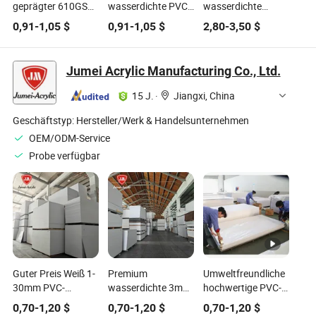
geprägter 610GSM
wasserdichte PVC-
wasserdichte
PVC-laminierter
Plane für Taschen
chlorbeständige
0,91
-
1,05
$
0,91
-
1,05
$
2,80
-
3,50
$
Planenstoff für
PVC-Plane
wasserdichte
Trockenbeutel
Jumei Acrylic Manufacturing Co., Ltd.
15 J.
·
Jiangxi, China
Geschäftstyp:
Hersteller/Werk & Handelsunternehmen
OEM/ODM-Service
Probe verfügbar
Guter Preis Weiß 1-
Premium
Umweltfreundliche
30mm PVC-
wasserdichte 3mm
hochwertige PVC-
Schaumplatte
PVC-Platten für
Schaumplatte der
0,70
-
1,20
$
0,70
-
1,20
$
0,70
-
1,20
$
wasserdicht
langlebige
Spitzenklasse für