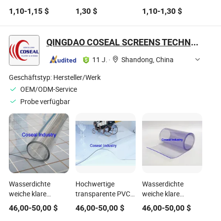
Weiche Klare PVC
Regenmantel mit
Schutzhülle Rolle -
1,10
-
1,15
$
1,30
$
1,10
-
1,30
$
Wasserdichte
feuchtigkeitsdichtem
Wasserdichte
Verpackungsrolle
Design für die
Abdeckfolie
Haushaltsindustrie
QINGDAO COSEAL SCREENS TECHNOLOGY CO., LTD.
11 J.
·
Shandong, China
Geschäftstyp:
Hersteller/Werk
OEM/ODM-Service
Probe verfügbar
Wasserdichte
Hochwertige
Wasserdichte
weiche klare
transparente PVC-
weiche klare
transparente PVC-
Tischdecken für
transparente PVC-
46,00
-
50,00
$
46,00
-
50,00
$
46,00
-
50,00
$
Tischdecke
Küche und
Tischdecke