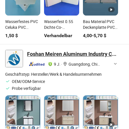
Wasserfestes PVC
Wasserfest 0.55
Bau Material PVC
Celuka PVC
Dichte Co-
Deckenplatte PVC
Verkleidungstafel
Extrudiertes PVC
Profil Leistenplatte
1,50
$
Verhandelbar
4,00
-
5,70
$
Dicke 1''
Foshan Meiren Aluminum Industry Co., Ltd
9 J.
·
Guangdong, China
Geschäftstyp:
Hersteller/Werk & Handelsunternehmen
OEM/ODM-Service
Probe verfügbar