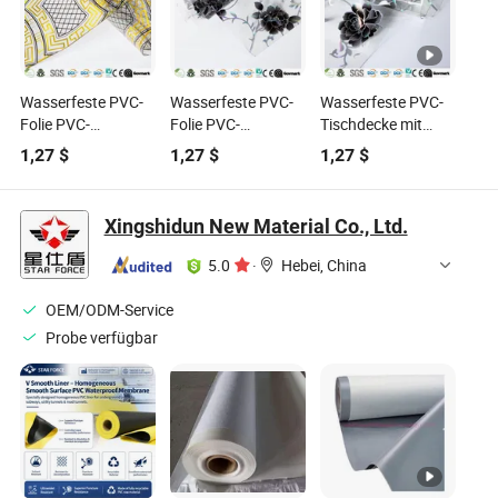
Wasserfeste PVC-
Wasserfeste PVC-
Wasserfeste PVC-
Folie PVC-
Folie PVC-
Tischdecke mit
Tischdecke
Tischdecke
verschiedenen
1,27
$
1,27
$
1,27
$
Designs
Xingshidun New Material Co., Ltd.
5.0
·
Hebei, China
OEM/ODM-Service
Probe verfügbar