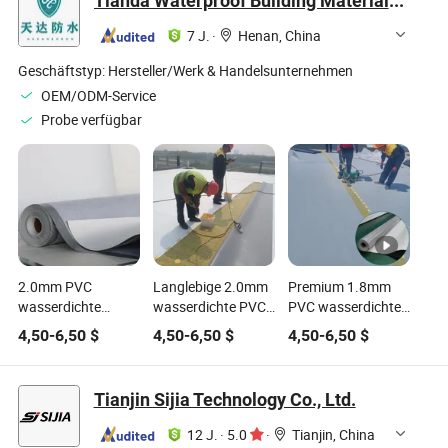
Tianda Waterproof Building Materials Co., Ltd.
Haus- und
Lebensmittelgeeignet
Industrieverbrauch
PVC Größen 30cm
7 J.
·
Henan, China
und 50cm Breiten
Geschäftstyp:
Hersteller/Werk & Handelsunternehmen
OEM/ODM-Service
Probe verfügbar
2.0mm PVC
Langlebige 2.0mm
Premium 1.8mm
wasserdichte
wasserdichte PVC-
PVC wasserdichte
Dacheindeckung -
Platte für
Membran für
4,50
-
6,50
$
4,50
-
6,50
$
4,50
-
6,50
$
Keine
Gewerbegebäude
Untergrundgaragen
Schutzschicht
erforderlich
Tianjin Sijia Technology Co., Ltd.
12 J.
·
5.0
·
Tianjin, China