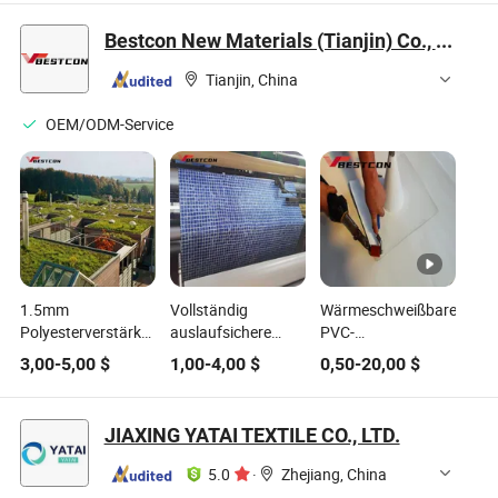
rechteckige
Esszimmer, öl- und
rechteckige
Tischdecke guter
wasserfest im
Tischdecke zum
Bestcon New Materials (Tianjin) Co., Ltd.
Verkauf
Verkauf
Verkauf
Tianjin, China
OEM/ODM-Service
1.5mm
Vollständig
Wärmeschweißbare
Polyesterverstärkte
auslaufsichere
PVC-
Membran PVC für
Schwimmbad-
Fertigdetaillösungen
3,00
-
5,00
$
1,00
-
4,00
$
0,50
-
20,00
$
bepflanzte
Wasserabdichtungsbahn
für die Abdichtung
Gründächer
PVC
wasserdicht
JIAXING YATAI TEXTILE CO., LTD.
5.0
·
Zhejiang, China