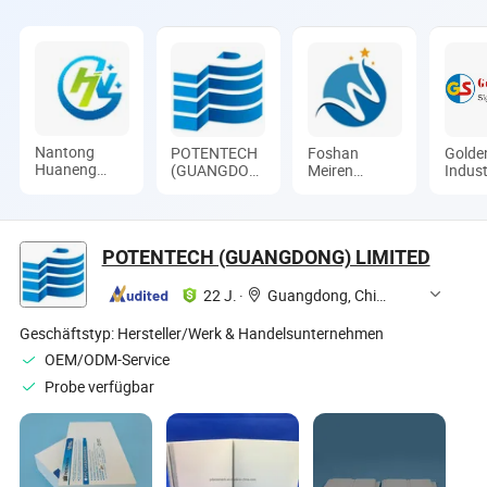
Nantong
POTENTECH
Foshan
Golde
Huaneng
(GUANGDONG)
Meiren
Indust
New Material
LIMITED
Aluminum
Ltd.
Co., Ltd
Industry Co.,
Ltd
POTENTECH (GUANGDONG) LIMITED
22 J.
·
Guangdong, China
Geschäftstyp:
Hersteller/Werk & Handelsunternehmen
OEM/ODM-Service
Probe verfügbar