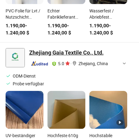
PVC-Folie für Lvt /
Echter
Wasserfest /
Nutzschicht
Fabriklieferant
Abriebfest
wasserdicht /
PVC-Folie für Lvt
Fußboden PVC
1.190,00
-
1.190,00
-
1.190,00
-
abriebfesten Boden
/Wasserdicht
Folie für Lvt
1.240,00
$
1.240,00
$
1.240,00
$
0.30mm
/Abriebfest
0.28mm
Bodenfolie
/Verschleißschicht
Zhejiang Gaia Textile Co., Ltd.
0.32mm
5.0
·
Zhejiang, China
ODM-Dienst
Probe verfügbar
UV-beständiger
Hochfeste 610g
Hochstabile