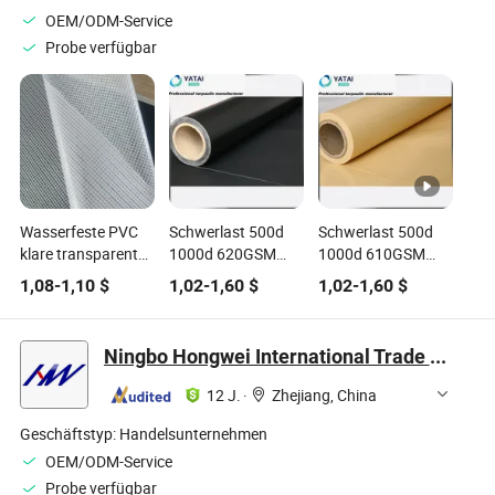
OEM/ODM-Service
Probe verfügbar
Wasserfeste PVC
Schwerlast 500d
Schwerlast 500d
klare transparente
1000d 620GSM
1000d 610GSM
Netzplane PVC
650GSM 750GSM
650GSM 750GSM
1,08
-
1,10
$
1,02
-
1,60
$
1,02
-
1,60
$
Wasserdicht UV-
Wasserdicht UV-
beständig
beständig
Polyester-Canvas
Polyester-Canvas
Ningbo Hongwei International Trade Co., Ltd.
Lkw-Abdeckzelt
Lkw-Abdeckzelt
Taschenmaterial
Taschenmaterial
12 J.
·
Zhejiang, China
laminiert
laminiert
beschichtet PVC
beschichtet PVC
Geschäftstyp:
Handelsunternehmen
OEM/ODM-Service
Probe verfügbar