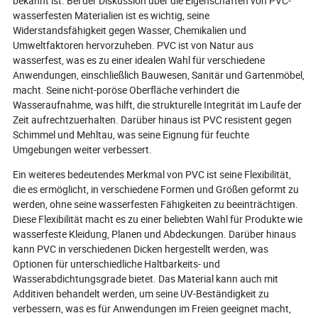
bekannt ist. Bei der Diskussion über die Eigenschaften von PVC-
wasserfesten Materialien ist es wichtig, seine
Widerstandsfähigkeit gegen Wasser, Chemikalien und
Umweltfaktoren hervorzuheben. PVC ist von Natur aus
wasserfest, was es zu einer idealen Wahl für verschiedene
Anwendungen, einschließlich Bauwesen, Sanitär und Gartenmöbel,
macht. Seine nicht-poröse Oberfläche verhindert die
Wasseraufnahme, was hilft, die strukturelle Integrität im Laufe der
Zeit aufrechtzuerhalten. Darüber hinaus ist PVC resistent gegen
Schimmel und Mehltau, was seine Eignung für feuchte
Umgebungen weiter verbessert.
Ein weiteres bedeutendes Merkmal von PVC ist seine Flexibilität,
die es ermöglicht, in verschiedene Formen und Größen geformt zu
werden, ohne seine wasserfesten Fähigkeiten zu beeinträchtigen.
Diese Flexibilität macht es zu einer beliebten Wahl für Produkte wie
wasserfeste Kleidung, Planen und Abdeckungen. Darüber hinaus
kann PVC in verschiedenen Dicken hergestellt werden, was
Optionen für unterschiedliche Haltbarkeits- und
Wasserabdichtungsgrade bietet. Das Material kann auch mit
Additiven behandelt werden, um seine UV-Beständigkeit zu
verbessern, was es für Anwendungen im Freien geeignet macht,