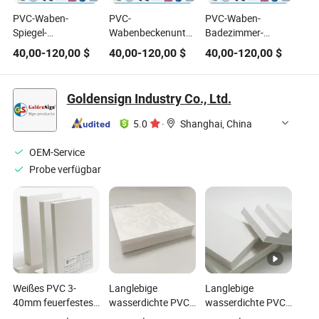
PVC-Waben-
PVC-
PVC-Waben-
Spiegel-
Wabenbeckenunterschrank
Badezimmer-
Badezimmerschrank
wasserdicht
Schränke
40,00
-
120,00
$
40,00
-
120,00
$
40,00
-
120,00
$
wasserdicht
einfache
wasserdicht
multifunktional
Installation
einfach zu
installieren
Goldensign Industry Co., Ltd.
5.0
·
Shanghai, China
OEM-Service
Probe verfügbar
Weißes PVC 3-
Langlebige
Langlebige
40mm feuerfestes
wasserdichte PVC-
wasserdichte PVC-
und wasserdichtes
Schaumplatte mit
Schaumplatte für