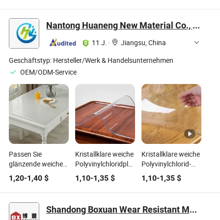
feuerfest PVC-
Außenschilder
Innen- und
Schaumblatt für
Außensignage und
Nantong Huaneng New Material Co., Ltd
Schrank
Werbung
11 J.
·
Jiangsu, China
Geschäftstyp:
Hersteller/Werk & Handelsunternehmen
OEM/ODM-Service
Passen Sie
Kristallklare weiche
Kristallklare weiche
glänzende weiche
Polyvinylchloridplatten
Polyvinylchlorid-
Polyvinylchloridrollen
wasserdichte
Plastikfolien
1,20
-
1,40
$
1,10
-
1,35
$
1,10
-
1,35
$
für wasserdichte
weiche Platten für
wasserdichte
Tischdecken an
die Verwendung als
weiche Folien für
Vorhang
Tischdecken oder
Shandong Boxuan Wear Resistant Material Co., Ltd.
Vorhangabdeckungen