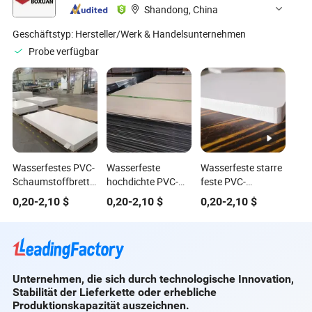
Shandong, China
Geschäftstyp:
Hersteller/Werk & Handelsunternehmen
Probe verfügbar
Wasserfestes PVC-
Wasserfeste
Wasserfeste starre
Schaumstoffbrett
hochdichte PVC-
feste PVC-
für Möbel und
Schaumplatte für
Kunststoffplatte
0,20
-
2,10
$
0,20
-
2,10
$
0,20
-
2,10
$
Schränke
Werbeschilder
Unternehmen, die sich durch technologische Innovation,
Stabilität der Lieferkette oder erhebliche
Produktionskapazität auszeichnen.