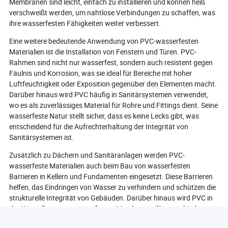
Membranen sind leicht, einfach zu installieren und können heiß
verschweißt werden, um nahtlose Verbindungen zu schaffen, was
ihre wasserfesten Fähigkeiten weiter verbessert.
Eine weitere bedeutende Anwendung von PVC-wasserfesten
Materialien ist die Installation von Fenstern und Türen. PVC-
Rahmen sind nicht nur wasserfest, sondern auch resistent gegen
Fäulnis und Korrosion, was sie ideal für Bereiche mit hoher
Luftfeuchtigkeit oder Exposition gegenüber den Elementen macht.
Darüber hinaus wird PVC häufig in Sanitärsystemen verwendet,
wo es als zuverlässiges Material für Rohre und Fittings dient. Seine
wasserfeste Natur stellt sicher, dass es keine Lecks gibt, was
entscheidend für die Aufrechterhaltung der Integrität von
Sanitärsystemen ist.
Zusätzlich zu Dächern und Sanitäranlagen werden PVC-
wasserfeste Materialien auch beim Bau von wasserfesten
Barrieren in Kellern und Fundamenten eingesetzt. Diese Barrieren
helfen, das Eindringen von Wasser zu verhindern und schützen die
strukturelle Integrität von Gebäuden. Darüber hinaus wird PVC in
der Herstellung von wasserfesten Membranen für verschiedene
Anwendungen, einschließlich Schwimmbädern und