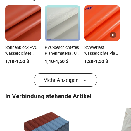
Sonnenblock PVC
PVC-beschichtetes
Schwerlast
wasserdichtes
Planenmaterial, UV-
wasserdichte Plane
Gewebe für
Schutz
Rolle - 1000D
1,10
-
1,50
$
1,10
-
1,50
$
1,20
-
1,30
$
ganzjährigen
wasserdichtes
500gsm PVC
Schutz
Zeltmaterial PVC
Mehr Anzeigen
In Verbindung stehende Artikel